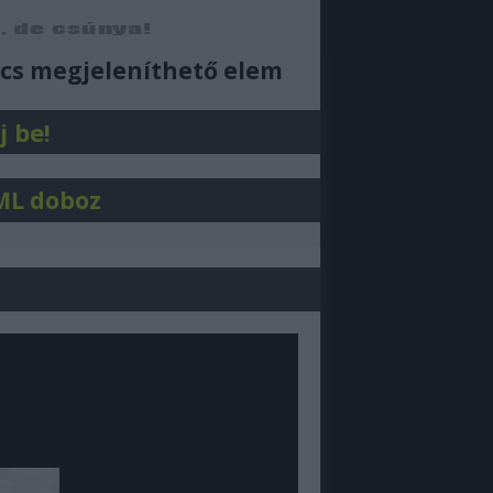
ajjdecsunya feed
cs megjeleníthető elem
j be!
ML doboz