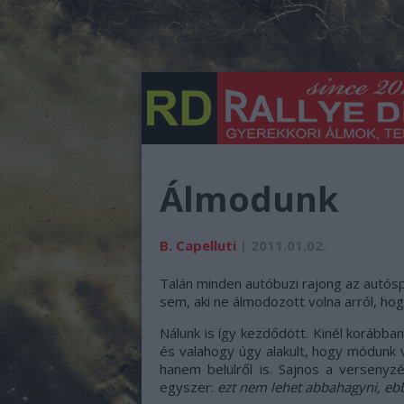
Álmodunk
B. Capelluti
| 2011.01.02.
Talán minden autóbuzi rajong az autósp
sem, aki ne álmodozott volna arról, ho
Nálunk is így kezdődött. Kinél korábban,
és valahogy úgy alakult, hogy módunk vo
hanem belülről is. Sajnos a verseny
egyszer:
ezt nem lehet abbahagyni, ebb