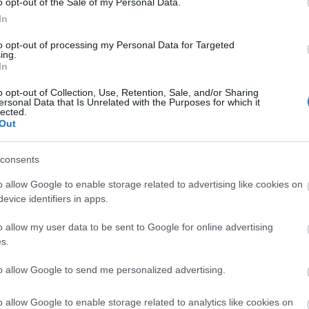
2024 á
o opt-out of the Sale of my Personal Data.
II. SMARTZILLA
A Lausitzringen
ló
RBR Magyar
kétszer is
In
Továb
Bajnokság -
dobogón
Veszprém Rally
ünnepelt Tim
to opt-out of processing my Personal Data for Targeted
2024
Gábor
ing.
Cí
In
o opt-out of Collection, Use, Retention, Sale, and/or Sharing
2013
ersonal Data that Is Unrelated with the Purposes for which it
(
14
)
b
lected.
Out
bükfü
citroe
(
13
)
D
consents
k/id/2555272
deutsc
(
23
)
e
o allow Google to enable storage related to advertising like cookies on
ford
(
evice identifiers in apps.
(
20
)
g
histor
n felhasználói tartalomnak minősülnek, értük a
szolgáltatás technikai
o allow my user data to be sent to Google for online advertising
Shell
nem ellenőrzi. Kifogás esetén forduljon a blog szerkesztőjéhez. Részletek a
s.
ban
.
kassa
mivel
lancia
to allow Google to send me personalized advertising.
Lukác
(
36
)
m
o allow Google to enable storage related to analytics like cookies on
(
56
)
m