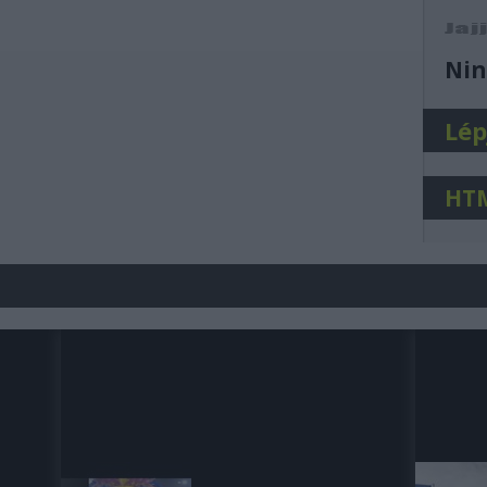
j
Nin
Lép
HT