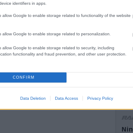
evice identifiers in apps.
mikke
mikula
o allow Google to enable storage related to functionality of the website
mnas
(
13
)
n
el atti
orb
(
1
o allow Google to enable storage related to personalization.
peuge
(
14
)
r
o allow Google to enable storage related to security, including
ranga 
cation functionality and fraud prevention, and other user protection.
(
13
)
s
ogier
suzuk
(
21
)
s
CONFIRM
(
11
)
t
turán
vesz
(
13
)
V
Data Deletion
Data Access
Privacy Policy
motor
WRC2
r
Nin