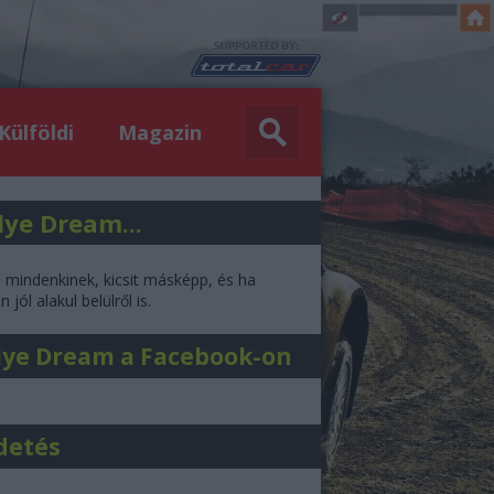
Külföldi
Magazin
lye Dream...
l mindenkinek, kicsit másképp, és ha
 jól alakul belülről is.
lye Dream a Facebook-on
detés