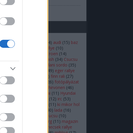
(
1
)
prilis
b
...
mkék
(
22
)
andreas mikkelsen
(
14
)
audi
(
15
)
baz
iztonság
(
16
)
budapest rallye
(
10
)
rdő
(
12
)
bútor robi
(
18
)
Citroen
(
14
)
n
(
53
)
colin mcrae
(
21
)
crash
(
34
)
Csucsu
akar
(
16
)
Dakar-rali
(
18
)
dani sordo
(
35
)
hland rally
(
17
)
ds3 wrc
(
49
)
eger rallye
rc
(
34
)
ERC
(
25
)
fiesta
(
54
)
finn rali
(
27
)
92
)
Ford
(
16
)
ford fiesta
(
26
)
fotópályázat
r.b
(
26
)
herczig norbi
(
19
)
hirvonen
(
46
)
ic
(
46
)
hőskor
(
24
)
Hyundai
(
11
)
Hyundai
 World Rally Team
(
12
)
i20
(
12
)
irc
(
53
)
(
10
)
kazár
(
19
)
ken block
(
11
)
ki mikor hol
(
10
)
Kubica
(
18
)
külföldi
(
40
)
lada
(
16
)
(
11
)
latvala
(
55
)
lukács csucsu
(
10
)
s Kornél
(
12
)
mads østberg
(
11
)
magazin
agyar
(
39
)
mecsek
(
10
)
mecsek rallye
ediabox
(
37
)
médiabox
(
68
)
miblog
(
17
)