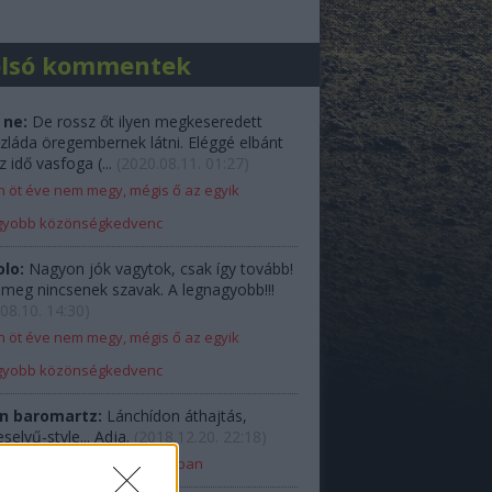
olsó kommentek
 ne:
De rossz őt ilyen megkeseredett
zláda öregembernek látni. Eléggé elbánt
z idő vasfoga (...
(
2020.08.11. 01:27
)
 öt éve nem megy, mégis ő az egyik
gyobb közönségkedvenc
olo:
Nagyon jók vagytok, csak így tovább!
e meg nincsenek szavak. A legnagyobb!!!
08.10. 14:30
)
 öt éve nem megy, mégis ő az egyik
gyobb közönségkedvenc
n baromartz:
Lánchídon áthajtás,
elyű-style... Adja.
(
2018.12.20. 22:18
)
Ladával Budapest belvárosában