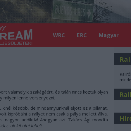
WRC
ERC
Magyar
Ral
Raliró
minden
ort valamelyik szakágáért, és talán nincs köztük olyan
Ral
gy milyen lenne versenyezni.
 kinél később, de mindannyiunknál eljött ez a pillanat,
lt kipróbálni a rallyet nem csak a pálya mellett állva,
Hir
zés nagyon addiktív! Ahogyan azt Takács Ági mondta
ől csak kihalni lehet!