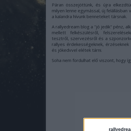
Páran összejöttünk, és újra elkezdt
milyen lenne egymással, új felállásban
a kalandra hívunk benneteket társnak.
A rallyedream blog a "jó jedik" pénz, al
mellett felkészülésről, felszerelések
tesztről, szervezésről és a szponzorke
rallyes érdekességeknek, érzéseknek 
és jókedvvel elétek tárni.
Soha nem fordulhat elő viszont, hogy íg
rallyedre