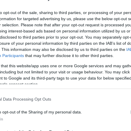
Utolsó
to opt-out of the sale, sharing to third parties, or processing of your per
formation for targeted advertising by us, please use the below opt-out s
Ar
r selection. Please note that after your opt-out request is processed y
eing interest-based ads based on personal information utilized by us or
disclosed to third parties prior to your opt-out. You may separately opt-
2026 
losure of your personal information by third parties on the IAB’s list of
. This information may also be disclosed by us to third parties on the
IA
2026 j
Participants
that may further disclose it to other third parties.
csal vertek minket fejbe, ha panaszkodunk, vagy
2025 
 that this website/app uses one or more Google services and may gath
2024 
including but not limited to your visit or usage behaviour. You may click 
t miblog, kicsit sportblog, kicsit pedig techblog lesz,
2024 
rallyefanok érzik majd jól magukat.
 to Google and its third-party tags to use your data for below specifi
ogle consent section.
2024 
Tetszik
0
2024 
l Data Processing Opt Outs
2024 j
o opt-out of the Sharing of my personal data.
2024 j
In
2024 