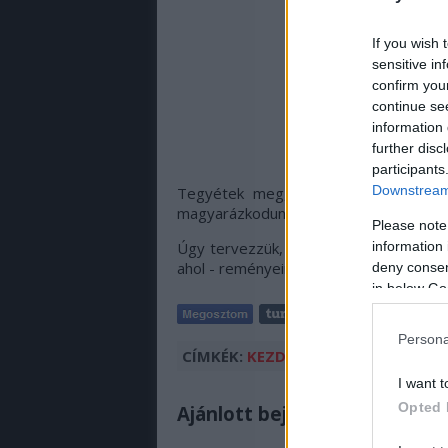
If you wish 
sensitive in
confirm you
continue se
information 
further disc
participants
Downstream 
Tegyétek meg, hogy egy keresztkulc
magyarázkodunk.
Please note
information 
Úgy tervezzük, hogy a rallyedream kicsi
ahol - reményeink szerint - nem csak a 
deny consent
in below Go
Persona
CÍMKÉK:
KEZDET
ÉRZÉS
MIBLOG
I want t
Opted 
Ajánlott bejegyzések: