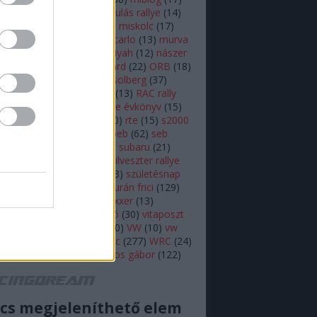
lsen
(
11
)
mikulás
(
28
)
mikulás rallye
(
14
)
s rallye
(
22
)
mini wrc
(
27
)
miskolc
(
17
)
z
(
17
)
monte
(
20
)
monte carlo
(
13
)
murva
ap képe
(
27
)
nasser al attiyah
(
12
)
nászer
ja
(
11
)
neuville
(
18
)
onboard
(
22
)
ORB
(
18
)
79
)
ott tanak
(
10
)
petter solberg
(
37
)
ot
(
10
)
polo r wrc
(
49
)
r5
(
13
)
RAC rally
alisprint
(
22
)
rally
(
11
)
rallye évkönyv
(
15
)
peti
(
11
)
robert kubica
(
10
)
rte
(
15
)
s2000
ajtóközlemény
(
42
)
seb loeb
(
62
)
seb
(
66
)
skoda
(
18
)
sprint
(
43
)
subaru
(
21
)
i
(
10
)
swedish rally
(
13
)
szilveszter rallye
zínes
(
12
)
szőke tamás
(
13
)
születésnap
eszt
(
47
)
Turán Frici
(
13
)
turán frici
(
129
)
 motorsport
(
11
)
vargagixxxer
(
13
)
prém
(
22
)
video
(
421
)
videó
(
30
)
vitaposzt
olkswagen Motorsport
(
10
)
VW
(
10
)
vw
sport
(
16
)
wicoka
(
27
)
wrc
(
277
)
WRC
(
24
)
(
11
)
Zsiros Gabi
(
12
)
zsiros gábor
(
122
)
acingdream feed
cs megjeleníthető elem