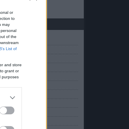
 20
sonal or
ection to
chívum
ou may
 personal
out of the
(
1
)
március
 downstream
B’s List of
(
1
)
anuár
(
2
)
március
er and store
(
2
)
november
to grant or
(
2
)
október
ed purposes
(
2
)
szeptember
(
1
)
augusztus
(
3
)
úlius
(
1
)
únius
(
2
)
május