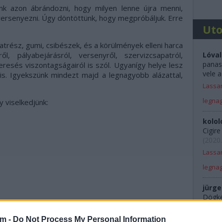
ünk azon ábrándozni, hogy milyen lenne újra menni,
 versenyezni. Úgy döntöttünk, hogy megpróbáljuk. Erre
Ut
katrész, gumi, csibészek, és a körülmények elleni harca
ről, pályabejárásról, versenyről, szervizcsapatról,
Lóval
panas
resés viszontagságairól is szól. Ugyanígy helye lesz
vele a
is. Igyekszünk mindezt majd a legnagyobb alázattal,
Lassan
legna
y viselkedjünk:
kolol
Cigir
(
2020.
Lassan
legna
jürge
Dögkes
Rali 
am -
Do Not Process My Personal Information