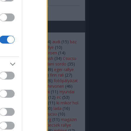
(
1
)
prilis
b
...
mkék
(
22
)
andreas mikkelsen
(
14
)
audi
(
15
)
baz
iztonság
(
16
)
budapest rallye
(
10
)
rdő
(
12
)
bútor robi
(
18
)
Citroen
(
14
)
n
(
53
)
colin mcrae
(
21
)
crash
(
34
)
Csucsu
akar
(
16
)
Dakar-rali
(
18
)
dani sordo
(
35
)
hland rally
(
17
)
ds3 wrc
(
49
)
eger rallye
rc
(
34
)
ERC
(
25
)
fiesta
(
54
)
finn rali
(
27
)
92
)
Ford
(
16
)
ford fiesta
(
26
)
fotópályázat
r.b
(
26
)
herczig norbi
(
19
)
hirvonen
(
46
)
ic
(
46
)
hőskor
(
24
)
Hyundai
(
11
)
Hyundai
 World Rally Team
(
12
)
i20
(
12
)
irc
(
53
)
(
10
)
kazár
(
19
)
ken block
(
11
)
ki mikor hol
(
10
)
Kubica
(
18
)
külföldi
(
40
)
lada
(
16
)
(
11
)
latvala
(
55
)
lukács csucsu
(
10
)
s Kornél
(
12
)
mads østberg
(
11
)
magazin
agyar
(
39
)
mecsek
(
10
)
mecsek rallye
ediabox
(
37
)
médiabox
(
68
)
miblog
(
17
)