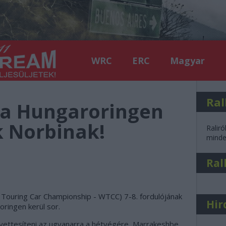
WRC
ERC
Magyar
Ral
 a Hungaroringen
 Norbinak!
Raliró
minden
Ral
 Touring Car Championship - WTCC) 7-8. fordulójának
Hir
ringen kerül sor.
yettesíteni az ugyanarra a hétvégére, Marrakeshbe