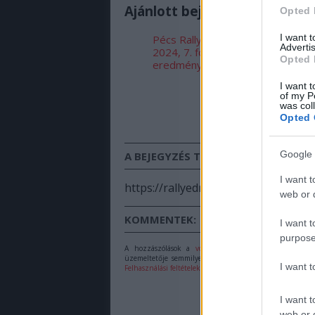
Ajánlott bejegyzések:
Opted 
I want 
Pécs Rally
Budapest Rall
Advertis
2024, 7. forduló
2024, 6. fordu
Opted 
eredményei
eredményei
I want t
of my P
was col
Opted 
Google 
A BEJEGYZÉS TRACKBACK CÍME:
I want t
https://rallyedream.hu/api/trackbac
web or d
KOMMENTEK:
I want t
purpose
A hozzászólások a
vonatkozó jogszabályok
értelmébe
üzemeltetője semmilyen felelősséget nem vállal, azokat 
I want 
Felhasználási feltételekben
és az
adatvédelmi tájékoztató
I want t
web or d