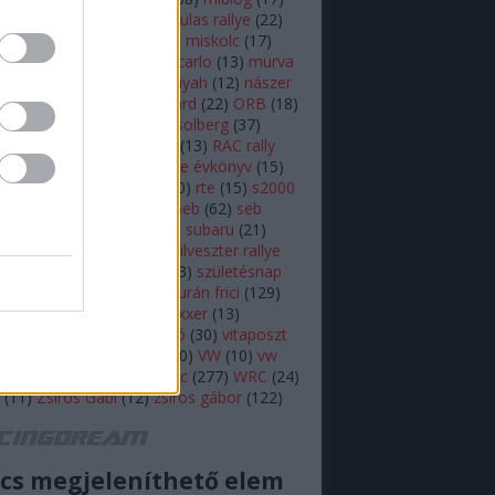
lsen
(
11
)
mikulás
(
28
)
mikulas rallye
(
22
)
s rallye
(
14
)
mini wrc
(
27
)
miskolc
(
17
)
z
(
17
)
monte
(
20
)
monte carlo
(
13
)
murva
ap képe
(
27
)
nasser al attiyah
(
12
)
nászer
ja
(
11
)
neuville
(
18
)
onboard
(
22
)
ORB
(
18
)
79
)
ott tanak
(
10
)
petter solberg
(
37
)
ot
(
10
)
polo r wrc
(
49
)
r5
(
13
)
RAC rally
alisprint
(
22
)
rally
(
11
)
rallye évkönyv
(
15
)
peti
(
11
)
robert kubica
(
10
)
rte
(
15
)
s2000
ajtóközlemény
(
42
)
seb loeb
(
62
)
seb
(
66
)
skoda
(
18
)
sprint
(
43
)
subaru
(
21
)
i
(
10
)
swedish rally
(
13
)
szilveszter rallye
zínes
(
12
)
szőke tamás
(
13
)
születésnap
eszt
(
47
)
Turán Frici
(
13
)
turán frici
(
129
)
 motorsport
(
11
)
vargagixxxer
(
13
)
prém
(
22
)
video
(
421
)
videó
(
30
)
vitaposzt
olkswagen Motorsport
(
10
)
VW
(
10
)
vw
sport
(
16
)
wicoka
(
27
)
wrc
(
277
)
WRC
(
24
)
(
11
)
Zsiros Gabi
(
12
)
zsiros gábor
(
122
)
acingdream feed
cs megjeleníthető elem