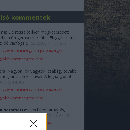
olsó kommentek
 ne:
De rossz őt ilyen megkeseredett
zláda öregembernek látni. Eléggé elbánt
z idő vasfoga (...
(
2020.08.11. 01:27
)
 öt éve nem megy, mégis ő az egyik
gyobb közönségkedvenc
olo:
Nagyon jók vagytok, csak így tovább!
e meg nincsenek szavak. A legnagyobb!!!
08.10. 14:30
)
 öt éve nem megy, mégis ő az egyik
gyobb közönségkedvenc
n baromartz:
Lánchídon áthajtás,
elyű-style... Adja.
(
2018.12.20. 22:18
)
Ladával Budapest belvárosában