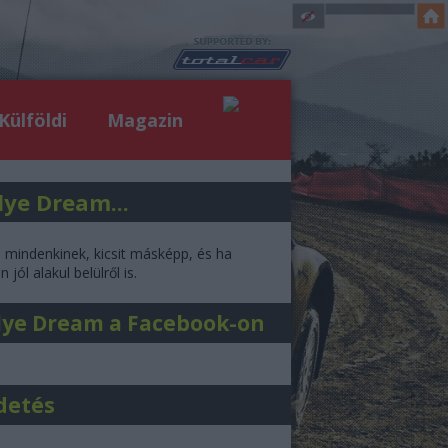
Külföldi
Magazin
lye Dream...
l mindenkinek, kicsit másképp, és ha
 jól alakul belülről is.
lye Dream a Facebook-on
detés