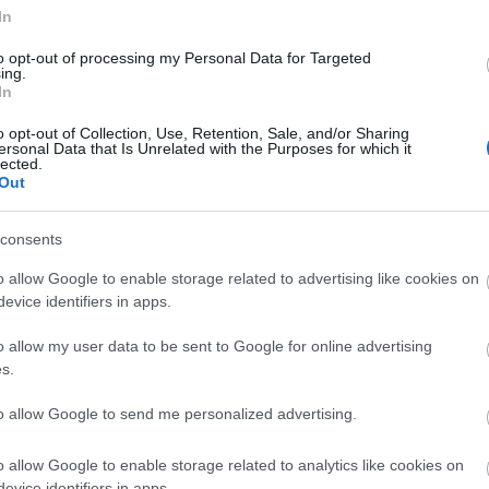
2024 á
In
Továb
to opt-out of processing my Personal Data for Targeted
y
A Lausitzringen
Duna Rally
ing.
ló
kétszer is
2024, 3. forduló
In
Cí
dobogón
eredményei
ünnepelt Tim
Tim Gábor GT
o opt-out of Collection, Use, Retention, Sale, and/or Sharing
Gábor
autóban
ersonal Data that Is Unrelated with the Purposes for which it
2013
versenyzik
lected.
(
14
)
b
tovább
Out
bükfü
citroe
(
13
)
D
consents
deutsc
o allow Google to enable storage related to advertising like cookies on
(
23
)
e
k/id/2822801
ford
(
evice identifiers in apps.
(
20
)
g
histor
o allow my user data to be sent to Google for online advertising
Shell
s.
kassa
n felhasználói tartalomnak minősülnek, értük a
szolgáltatás technikai
nem ellenőrzi. Kifogás esetén forduljon a blog szerkesztőjéhez. Részletek a
mivel
to allow Google to send me personalized advertising.
ban
.
lancia
Lukác
o allow Google to enable storage related to analytics like cookies on
(
36
)
m
(
56
)
m
evice identifiers in apps.