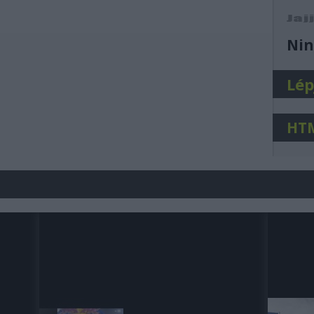
j
Nin
Lép
HT