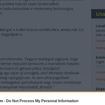
olitikai helyzet miatt törölni kellett
m tudta biztosítani a rendezvény biztonságos
Ut
t.
Lóval
llátogat a 4,4km hosszú aszfaltcsíkra, amely már 2,5
panas
Nagydíjnak is.
vele a
Lassan
legna
kolol
Lotti elmondta:
"Nagyon boldogok vagyunk, hogy
Cigir
érdemes helyszínt keressünk a marrakeshi helyére.
(
2020.
korszerű és igényes pálya, lenyűgöző
Lassan
ság egy olyan új országba, ahol Michelisz Norbinak
eteg rajongója van. Az sem elhanyagolható
legna
ai költségeket spórolhatunk meg, hiszen mindössze
rsenyének helyszínétől, Brnotól."
jürge
Dögkes
Rali 
am -
Do Not Process My Personal Information
elnök-vezérigazgatója így reflektált:
"Nagyon büszke