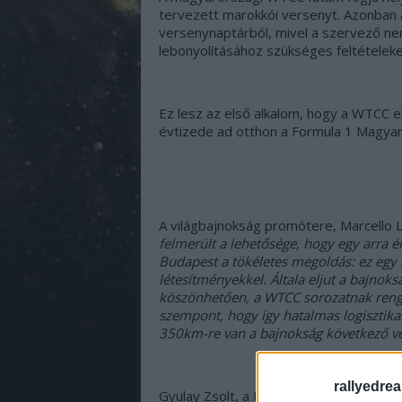
tervezett marokkói versenyt. Azonban a p
versenynaptárból, mivel a szervező ne
lebonyolításához szükséges feltételeke
Ez lesz az első alkalom, hogy a WTCC e
évtizede ad otthon a Formula 1 Magyar 
A világbajnokság promótere, Marcello 
felmerült a lehetősége, hogy egy arra 
Budapest a tökéletes megoldás: ez egy 
létesítményekkel. Általa eljut a bajnok
köszönhetően, a WTCC sorozatnak reng
szempont, hogy így hatalmas logisztik
350km-re van a bajnokság következő ve
rallyedre
Gyulay Zsolt, a Hungaroring Sport Zrt. 