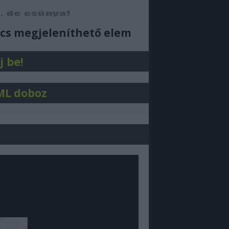
ajjdecsunya feed
cs megjeleníthető elem
j be!
ML doboz