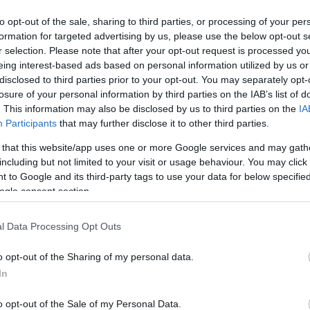
datik a lehetőség otthont adjon egy WTCC futamnak.
Utolsó
to opt-out of the sale, sharing to third parties, or processing of your per
jnoki sorozat a Formula 1 után. Ez okból kifolyólag,
ekerült egy újabb rangos sorozat versenynaptárába,
formation for targeted advertising by us, please use the below opt-out s
ól sem elhanyagolható lehetőség. Őszintén reméljük,
r selection. Please note that after your opt-out request is processed y
Ar
és érdekes lesz úgy a magyar, mint a külföldi
eing interest-based ads based on personal information utilized by us or
künk, hogy Michelisz Norbi magyar közönség előtt -
disclosed to third parties prior to your opt-out. You may separately opt-
gyarországi pályán versenyezhet."
losure of your personal information by third parties on the IAB’s list of
2026 
. This information may also be disclosed by us to third parties on the
IA
2026 j
Participants
that may further disclose it to other third parties.
2025 
 that this website/app uses one or more Google services and may gath
vagyok, mert ez egy hatalmas lehetőség, hogy
2024 
including but not limited to your visit or usage behaviour. You may click 
esek vagyunk. A Hungaroringen versenyeztem már
 to Google and its third-party tags to use your data for below specifi
erem a pályát. Büszkeséggel tölt el, hogy a hazai
2024 
ogle consent section.
próbálok valami jó eredménnyel örömet szerezni
2024 
2024 
l Data Processing Opt Outs
2024 j
Tetszik
0
o opt-out of the Sharing of my personal data.
2024 j
In
HELISZ NORBI
2024 
o opt-out of the Sale of my Personal Data.