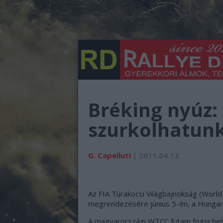
Bréking nyúz:
szurkolhatunk
G. Capelluti
| 2011.04.13.
Az FIA Túrakocsi Világbajnokság (World
megrendezésére június 5-én, a Hungaro
A magyarországi WTCC futam fogja hel