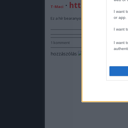
·
http://rallyedr
T-Maci
I want t
or app.
Ez a hír bearanyozza a napom :)
I want t
1
komment
I want t
authenti
hozzászólás