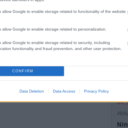
eam.blog.hu/
mikke
2011.04.13. 14:07:20
mikulá
o allow Google to enable storage related to functionality of the website
mnas
(
13
)
n
el atti
Válasz erre
o allow Google to enable storage related to personalization.
orb
(
1
peuge
o allow Google to enable storage related to security, including
(
14
)
r
ranga 
cation functionality and fraud prevention, and other user protection.
(
13
)
s
ogier
suzuk
(
21
)
s
CONFIRM
(
11
)
t
turán
vesz
Data Deletion
Data Access
Privacy Policy
(
13
)
V
motor
WRC2
r
Nin