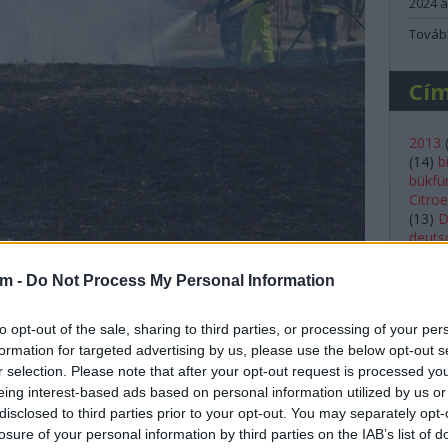
2024 á
Továb
Cí
2013
(
14
)
b
bükfü
Citro
(
13
)
D
deutsc
(
23
)
e
Ford
(
am -
Do Not Process My Personal Information
ors) hívtak, hogy "Bútorék autója rosszul szól, és
(
20
)
g
ikba, mert bíztunk abban, hogy a P.H. Sportos fiúk
histor
Bútorék autója lángol. Majd jött a hír, hogy néhány
to opt-out of the sale, sharing to third parties, or processing of your per
Shell
e Robi és navigátora Igor nem sérültek meg.
formation for targeted advertising by us, please use the below opt-out s
kassa
mivel
r selection. Please note that after your opt-out request is processed y
lancia
eing interest-based ads based on personal information utilized by us or
Lukác
disclosed to third parties prior to your opt-out. You may separately opt-
(
36
)
m
losure of your personal information by third parties on the IAB’s list of
(
56
)
m