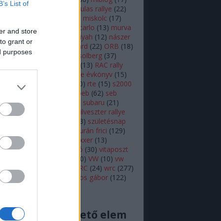
B’s List of
lsen
(
11
)
mikulás
(
28
)
mikulas rallye
(
22
)
s rallye
(
14
)
mini wrc
(
27
)
miskolc
(
17
)
z
(
17
)
monte
(
20
)
monte carlo
(
13
)
murva
er and store
ap képe
(
27
)
nasser al attiyah
(
12
)
nászer
to grant or
ja
(
11
)
neuville
(
18
)
onboard
(
22
)
ORB
(
18
)
ed purposes
79
)
ott tanak
(
10
)
petter solberg
(
37
)
ot
(
10
)
polo r wrc
(
49
)
r5
(
13
)
RAC rally
alisprint
(
22
)
rally
(
11
)
rallye évkönyv
(
15
)
peti
(
11
)
robert kubica
(
10
)
rte
(
15
)
s2000
ajtóközlemény
(
42
)
seb loeb
(
62
)
seb
(
66
)
skoda
(
18
)
sprint
(
43
)
subaru
(
21
)
i
(
10
)
swedish rally
(
13
)
szilveszter rallye
zínes
(
12
)
szőke tamás
(
13
)
születésnap
eszt
(
47
)
Turán Frici
(
13
)
turán frici
(
129
)
 motorsport
(
11
)
vargagixxxer
(
13
)
prém
(
22
)
video
(
421
)
videó
(
30
)
vitaposzt
olkswagen Motorsport
(
10
)
VW
(
10
)
vw
sport
(
16
)
wicoka
(
27
)
WRC
(
24
)
wrc
(
277
)
(
11
)
Zsiros Gabi
(
12
)
zsiros gábor
(
122
)
acingdream feed
cs megjeleníthető elem