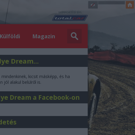
Külföldi
Magazin
lye Dream...
l mindenkinek, kicsit másképp, és ha
 jól alakul belülről is.
lye Dream a Facebook-on
detés