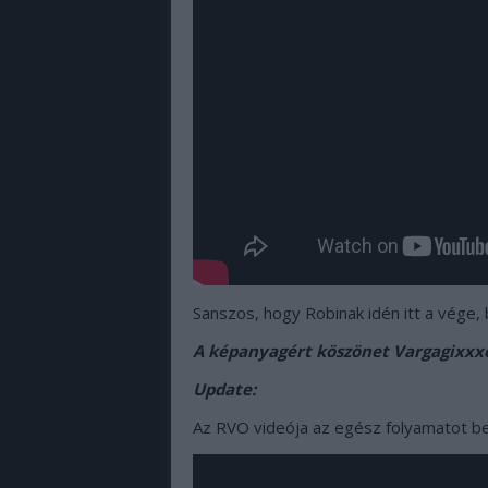
Sanszos, hogy Robinak idén itt a vége
A képanyagért köszönet Vargagixxx
Update:
Az RVO videója az egész folyamatot b