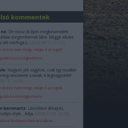
olsó kommentek
 ne:
De rossz őt ilyen megkeseredett
zláda öregembernek látni. Eléggé elbánt
z idő vasfoga (...
(
2020.08.11. 01:27
)
 öt éve nem megy, mégis ő az egyik
gyobb közönségkedvenc
olo:
Nagyon jók vagytok, csak így tovább!
e meg nincsenek szavak. A legnagyobb!!!
08.10. 14:30
)
 öt éve nem megy, mégis ő az egyik
gyobb közönségkedvenc
n baromartz:
Lánchídon áthajtás,
elyű-style... Adja.
(
2018.12.20. 22:18
)
Ladával Budapest belvárosában