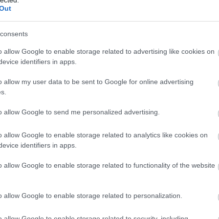
ylag egyszerű. A benzintank szellőzőjén kellene
Out
n okból ez nem működik, vagy nem képes a teljes
j
az üzemanyagtartályból benzin is kikerülhet. (Ilyent az
Nin
koljuk, majd kiállítjuk a napra: a hőtágulás, és a
consents
os, ha ez a felesleg a kipufogóra folyik, akkor máris
o allow Google to enable storage related to advertising like cookies on
alatt teljesen ki tud égni. (Gyakorlatilag csaknem
Lép
evice identifiers in apps.
fényezés, kábelek szigetelése, gumi stb.)
o allow my user data to be sent to Google for online advertising
HT
s.
to allow Google to send me personalized advertising.
o allow Google to enable storage related to analytics like cookies on
evice identifiers in apps.
o allow Google to enable storage related to functionality of the website
o allow Google to enable storage related to personalization.
o allow Google to enable storage related to security, including