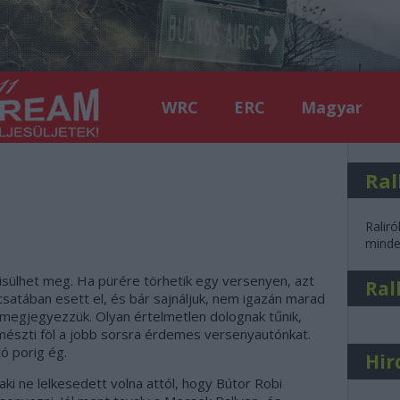
WRC
ERC
Magyar
Ral
Raliró
minden
ülhet meg. Ha pürére törhetik egy versenyen, azt
Ral
satában esett el, és bár sajnáljuk, nem igazán marad
 megjegyezzük. Olyan értelmetlen dolognak tűnik,
mészti föl a jobb sorsra érdemes versenyautónkat.
ó porig ég.
Hir
 aki ne lelkesedett volna attól, hogy Bútor Robi