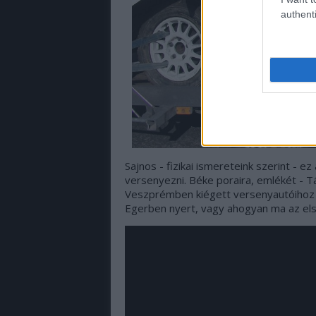
authenti
Sajnos - fizikai ismereteink szerint - 
versenyezni. Béke poraira, emlékét - T
Veszprémben kiégett versenyautóihoz 
Egerben nyert, vagy ahogyan ma az el