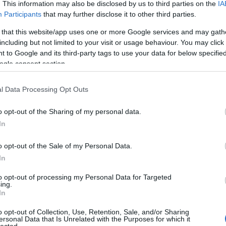
. This information may also be disclosed by us to third parties on the
IA
mikke
Participants
that may further disclose it to other third parties.
mikulá
mnas
 that this website/app uses one or more Google services and may gath
(
13
)
n
including but not limited to your visit or usage behaviour. You may click 
el atti
 to Google and its third-party tags to use your data for below specifi
orb
(
1
ogle consent section.
peuge
(
14
)
r
ranga 
l Data Processing Opt Outs
(
13
)
s
ogier
o opt-out of the Sharing of my personal data.
suzuk
(
21
)
s
In
(
11
)
t
turán
o opt-out of the Sale of my Personal Data.
vesz
In
(
13
)
V
motor
to opt-out of processing my Personal Data for Targeted
WRC2
ing.
In
r
sem derül ki. Sok videó összenézése után majd
o opt-out of Collection, Use, Retention, Sale, and/or Sharing
Nin
ersonal Data that Is Unrelated with the Purposes for which it
t csak tippelni lehet abból, hogy hátulról égett ki a
lected.