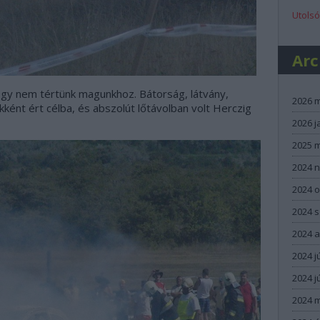
Utolsó
Ar
gy nem tértünk magunkhoz. Bátorság, látvány,
2026 
ént ért célba, és abszolút lőtávolban volt Herczig
2026 j
2025 
2024 
2024 
2024 
2024 
2024 j
2024 j
2024 