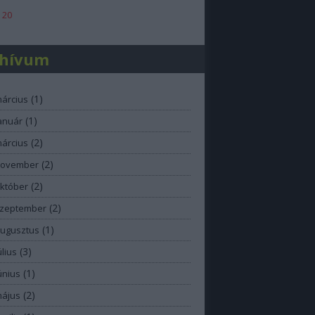
 20
chívum
(
1
)
március
(
1
)
anuár
(
2
)
március
(
2
)
november
(
2
)
október
(
2
)
szeptember
(
1
)
augusztus
(
3
)
úlius
(
1
)
únius
(
2
)
május