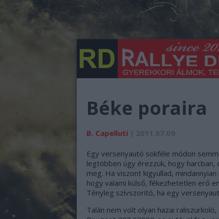
Béke poraira
B. Capelluti
| 2011.07.09.
Egy versenyautó sokféle módon semmis
legtöbben úgy érezzük, hogy harcban, c
meg. Ha viszont kigyullad, mindannyian
hogy valami külső, fékezhetetlen erő e
Tényleg szívszorító, ha egy versenyaut
Talán nem volt olyan hazai raliszurkoló,