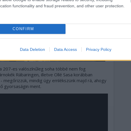
cation functionality and fraud prevention, and other user protection.
CONFIRM
Data Deletion
Data Access
Privacy Policy
ez a 207-es valószínűleg soha többé nem fog
árnokék Rábaringen, illetve Ollé Sasa korábban
- megőrizzük, mindig úgy emlékszünk majd rá, ahogy
ső gyorsaságin ment.