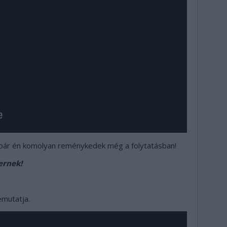
, bár én komolyan reménykedek még a folytatásban!
ernek!
emutatja.