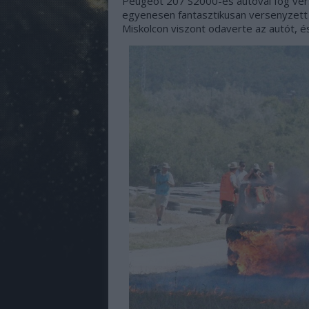
Peugeot 207 S2000-es autóval fog vers
egyenesen fantasztikusan versenyzett 
Miskolcon viszont odaverte az autót, 