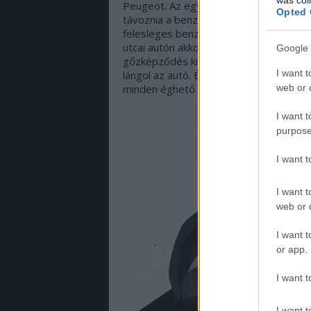
Peugeot. Az egyik lehetséges ok viszon
Opted 
távoznia a benzingőznek, ha valamilye
felesleges benzingőzt elvezetni, akkor 
utcai autón akkor is láthatunk, ha teletan
Google 
gőzképződés kinyomja a "felesleget".) N
I want t
lángol az autó. És a versenyautó percek 
web or d
minden éghető az autóban: üzemanyag, 
I want t
purpose
I want 
I want t
web or d
I want t
or app.
I want t
I want t