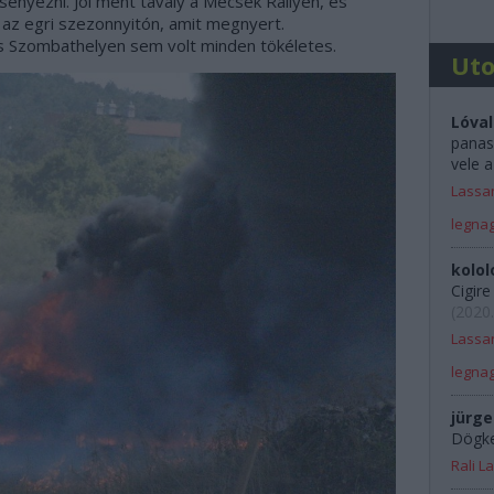
enyezni. Jól ment tavaly a Mecsek Rallyen, és
az egri szezonnyitón, amit megnyert.
és Szombathelyen sem volt minden tökéletes.
Ut
Lóval
panas
vele a
Lassan
legna
kolol
Cigir
(
2020.
Lassan
legna
jürge
Dögkes
Rali 