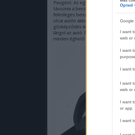
Peugeot. Az egyik lehetséges ok viszon
Opted 
távoznia a benzingőznek, ha valamilye
felesleges benzingőzt elvezetni, akkor 
utcai autón akkor is láthatunk, ha teletan
Google 
gőzképződés kinyomja a "felesleget".) N
I want t
lángol az autó. És a versenyautó percek 
web or d
minden éghető az autóban: üzemanyag, 
I want t
purpose
I want 
I want t
web or d
I want t
or app.
I want t
I want t