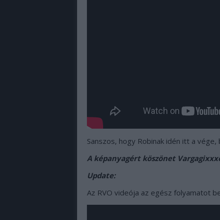
Sanszos, hogy Robinak idén itt a vége
A képanyagért köszönet Vargagixxx
Update:
Az RVO videója az egész folyamatot b