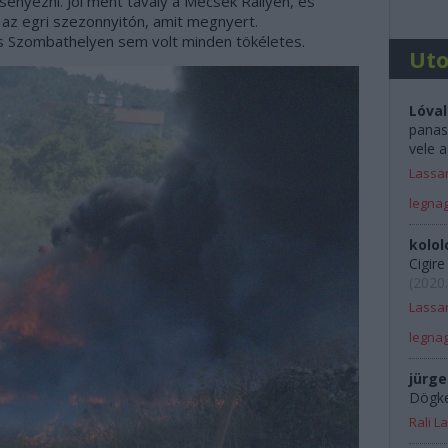
enyezni. Jól ment tavaly a Mecsek Rallyen, és
az egri szezonnyitón, amit megnyert.
és Szombathelyen sem volt minden tökéletes.
Ut
Lóval
panas
vele a
Lassan
legna
kolol
Cigir
(
2020.
Lassan
legna
jürge
Dögkes
Rali 