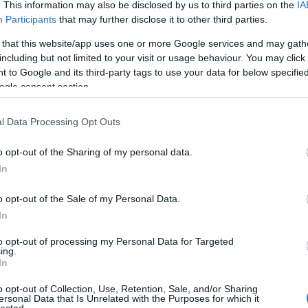
. This information may also be disclosed by us to third parties on the
IA
mikke
Participants
that may further disclose it to other third parties.
mikulá
mnas
 that this website/app uses one or more Google services and may gath
(
13
)
n
including but not limited to your visit or usage behaviour. You may click 
el atti
 to Google and its third-party tags to use your data for below specifi
orb
(
1
ogle consent section.
peuge
(
14
)
r
ranga 
l Data Processing Opt Outs
(
13
)
s
ogier
o opt-out of the Sharing of my personal data.
suzuk
(
21
)
s
In
(
11
)
t
turán
o opt-out of the Sale of my Personal Data.
vesz
In
(
13
)
V
motor
to opt-out of processing my Personal Data for Targeted
WRC2
ing.
In
r
sem derül ki. Sok videó összenézése után majd
o opt-out of Collection, Use, Retention, Sale, and/or Sharing
Nin
ersonal Data that Is Unrelated with the Purposes for which it
t csak tippelni lehet abból, hogy hátulról égett ki a
lected.