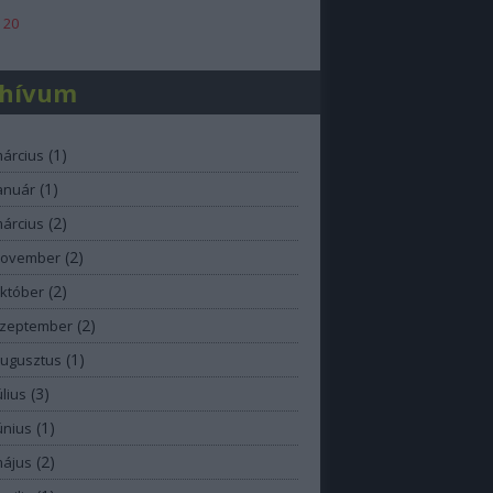
 20
chívum
(
1
)
március
(
1
)
anuár
(
2
)
március
(
2
)
november
(
2
)
október
(
2
)
szeptember
(
1
)
augusztus
(
3
)
úlius
(
1
)
únius
(
2
)
május