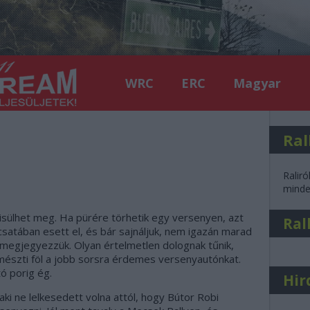
WRC
ERC
Magyar
Ral
Raliró
minden
ülhet meg. Ha pürére törhetik egy versenyen, azt
Ral
satában esett el, és bár sajnáljuk, nem igazán marad
 megjegyezzük. Olyan értelmetlen dolognak tűnik,
mészti föl a jobb sorsra érdemes versenyautónkat.
ó porig ég.
Hir
 aki ne lelkesedett volna attól, hogy Bútor Robi