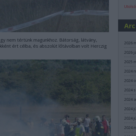
Utolsó
Ar
gy nem tértünk magunkhoz. Bátorság, látvány,
2026 
ént ért célba, és abszolút lőtávolban volt Herczig
2026 j
2025 
2024 
2024 
2024 
2024 
2024 j
2024 j
2024 