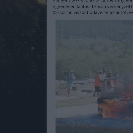
Peugeot 207 S2000-es autóval fog vers
egyenesen fantasztikusan versenyzett 
Miskolcon viszont odaverte az autót, 