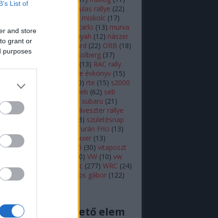
B’s List of
lsen
(
11
)
mikulás
(
28
)
mikulas rallye
(
22
)
s rallye
(
14
)
mini wrc
(
27
)
miskolc
(
17
)
z
(
17
)
monte
(
20
)
monte carlo
(
13
)
murva
er and store
ap képe
(
27
)
nasser al attiyah
(
12
)
nászer
to grant or
ja
(
11
)
neuville
(
18
)
onboard
(
22
)
ORB
(
18
)
ed purposes
79
)
ott tanak
(
10
)
petter solberg
(
37
)
ot
(
10
)
polo r wrc
(
49
)
r5
(
13
)
RAC rally
alisprint
(
22
)
rally
(
11
)
rallye évkönyv
(
15
)
peti
(
11
)
robert kubica
(
10
)
rte
(
15
)
s2000
ajtóközlemény
(
42
)
seb loeb
(
62
)
seb
(
66
)
skoda
(
18
)
sprint
(
43
)
subaru
(
21
)
i
(
10
)
swedish rally
(
13
)
szilveszter rallye
zínes
(
12
)
szőke tamás
(
13
)
születésnap
eszt
(
47
)
turán frici
(
129
)
Turán Frici
(
13
)
 motorsport
(
11
)
vargagixxxer
(
13
)
prém
(
22
)
video
(
421
)
videó
(
30
)
vitaposzt
olkswagen Motorsport
(
10
)
VW
(
10
)
vw
sport
(
16
)
wicoka
(
27
)
wrc
(
277
)
WRC
(
24
)
(
11
)
Zsiros Gabi
(
12
)
zsiros gábor
(
122
)
acingdream feed
cs megjeleníthető elem