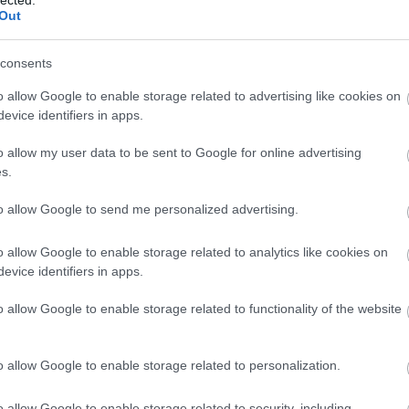
ylag egyszerű. A benzintank szellőzőjén kellene
Out
n okból ez nem működik, vagy nem képes a teljes
j
az üzemanyagtartályból benzin is kikerülhet. (Ilyent az
Nin
koljuk, majd kiállítjuk a napra: a hőtágulás, és a
consents
os, ha ez a felesleg a kipufogóra folyik, akkor máris
o allow Google to enable storage related to advertising like cookies on
alatt teljesen ki tud égni. (Gyakorlatilag csaknem
Lép
evice identifiers in apps.
fényezés, kábelek szigetelése, gumi stb.)
o allow my user data to be sent to Google for online advertising
HT
s.
to allow Google to send me personalized advertising.
o allow Google to enable storage related to analytics like cookies on
evice identifiers in apps.
o allow Google to enable storage related to functionality of the website
o allow Google to enable storage related to personalization.
o allow Google to enable storage related to security, including