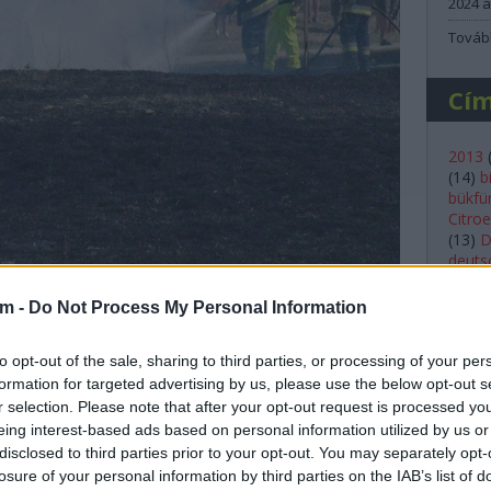
2024 á
Továb
Cí
2013
(
14
)
b
bükfü
Citro
(
13
)
D
deutsc
(
23
)
e
Ford
(
am -
Do Not Process My Personal Information
ors) hívtak, hogy "Bútorék autója rosszul szól, és
(
20
)
g
ikba, mert bíztunk abban, hogy a P.H. Sportos fiúk
histor
Bútorék autója lángol. Majd jött a hír, hogy néhány
to opt-out of the sale, sharing to third parties, or processing of your per
Shell
e Robi és navigátora Igor nem sérültek meg.
formation for targeted advertising by us, please use the below opt-out s
kassa
mivel
r selection. Please note that after your opt-out request is processed y
lancia
eing interest-based ads based on personal information utilized by us or
Lukác
disclosed to third parties prior to your opt-out. You may separately opt-
(
36
)
m
losure of your personal information by third parties on the IAB’s list of
(
56
)
m