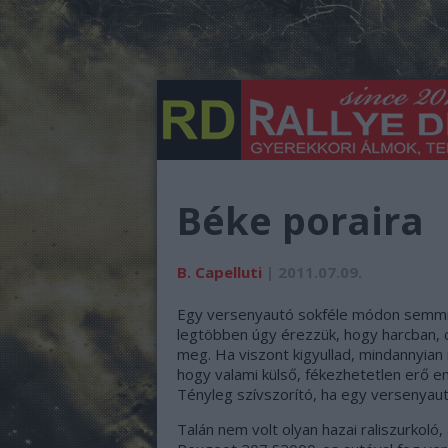
Béke poraira
B. Capelluti
| 2011.07.09.
Egy versenyautó sokféle módon semmis
legtöbben úgy érezzük, hogy harcban, c
meg. Ha viszont kigyullad, mindannyian
hogy valami külső, fékezhetetlen erő e
Tényleg szívszorító, ha egy versenyaut
Talán nem volt olyan hazai raliszurkoló,