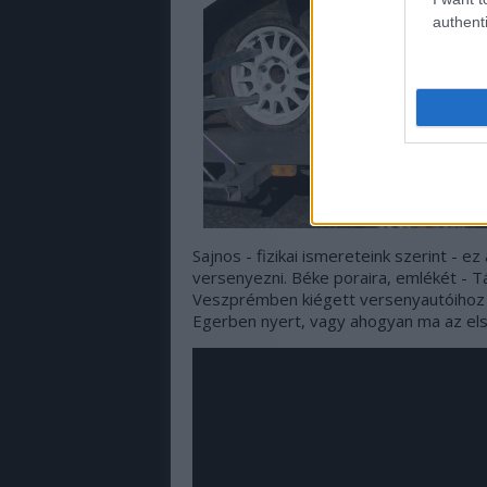
authenti
Sajnos - fizikai ismereteink szerint - 
versenyezni. Béke poraira, emlékét - T
Veszprémben kiégett versenyautóihoz 
Egerben nyert, vagy ahogyan ma az el