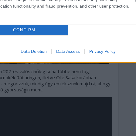
cation functionality and fraud prevention, and other user protection.
CONFIRM
Data Deletion
Data Access
Privacy Policy
ez a 207-es valószínűleg soha többé nem fog
árnokék Rábaringen, illetve Ollé Sasa korábban
- megőrizzük, mindig úgy emlékszünk majd rá, ahogy
ső gyorsaságin ment.