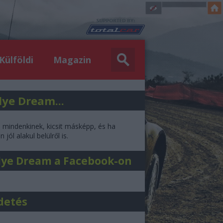
Külföldi
Magazin
lye Dream...
l mindenkinek, kicsit másképp, és ha
 jól alakul belülről is.
lye Dream a Facebook-on
detés