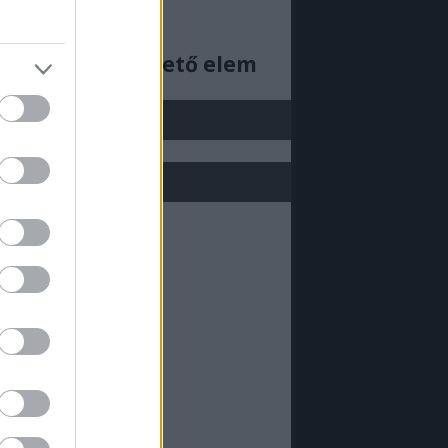
ajjdecsunya feed
cs megjeleníthető elem
j be!
ML doboz