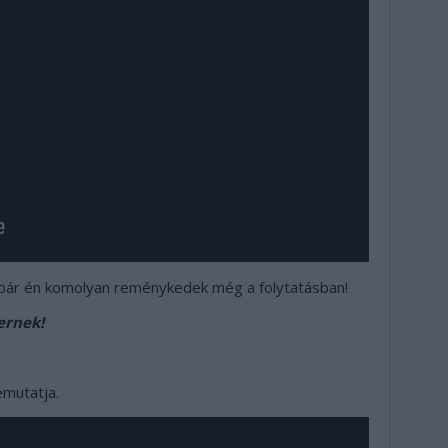
, bár én komolyan reménykedek még a folytatásban!
ernek!
emutatja.