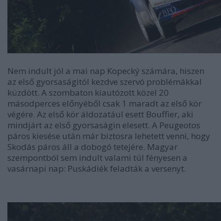
Nem indult jól a mai nap Kopecký számára, hiszen
az első gyorsaságitól kezdve szervó problémákkal
küzdött. A szombaton kiautózott közel 20
másodperces előnyéből csak 1 maradt az első kör
végére. Az első kör áldozatául esett Bouffier, aki
mindjárt az első gyorsaságin elesett. A Peugeotos
páros kiesése után már biztosra lehetett venni, hogy
Skodás páros áll a dobogó tetejére. Magyar
szempontból sem indult valami túl fényesen a
vasárnapi nap: Puskádiék feladták a versenyt.