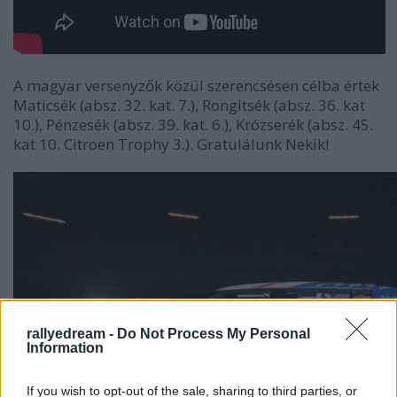
A magyar versenyzők közül szerencsésen célba értek
Maticsék (absz. 32. kat. 7.), Rongitsék (absz. 36. kat
10.), Pénzesék (absz. 39. kat. 6.), Krózserék (absz. 45.
kat 10. Citroen Trophy 3.). Gratulálunk Nekik!
rallyedream -
Do Not Process My Personal
Information
If you wish to opt-out of the sale, sharing to third parties, or