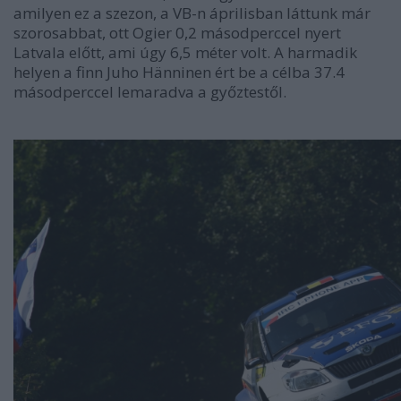
amilyen ez a szezon, a VB-n áprilisban láttunk már
szorosabbat, ott Ogier 0,2 másodperccel nyert
Latvala előtt, ami úgy 6,5 méter volt. A harmadik
helyen a finn Juho Hänninen ért be a célba 37.4
másodperccel lemaradva a győztestől.