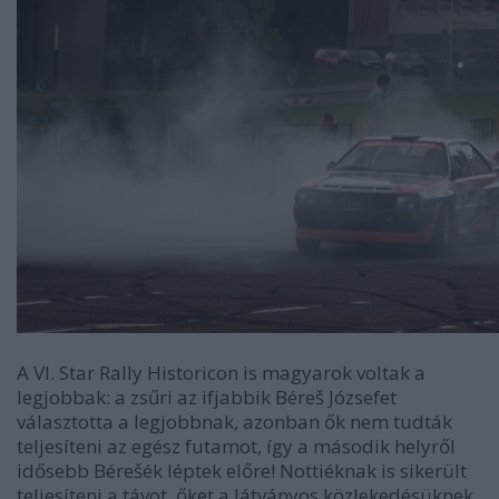
A VI. Star Rally Historicon is magyarok voltak a
legjobbak: a zsűri az ifjabbik Béreš Józsefet
választotta a legjobbnak, azonban ők nem tudták
teljesíteni az egész futamot, így a második helyről
idősebb Bérešék léptek előre! Nottiéknak is sikerült
teljesíteni a távot, őket a látványos közlekedésüknek