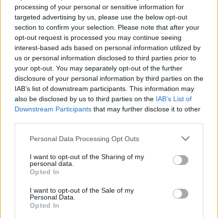
processing of your personal or sensitive information for
targeted advertising by us, please use the below opt-out
section to confirm your selection. Please note that after your
opt-out request is processed you may continue seeing
interest-based ads based on personal information utilized by
us or personal information disclosed to third parties prior to
your opt-out. You may separately opt-out of the further
disclosure of your personal information by third parties on the
A futamot megnézve jól látszik, hogy a gyári
IAB’s list of downstream participants. This information may
versenyzőkön kívül nem sokan szólhatnak bele az
also be disclosed by us to third parties on the
IAB’s List of
élmezőny csatájába (sajnos ez várható a Mecseken
Downstream Participants
that may further disclose it to other
is). A legjobb nemgyári versenyző a nagy múlttal
third parties.
rendelkező ex-vb menő Kresta lett, aki a 8. helyet
Please note that this website/app uses one or more Google
Personal Data Processing Opt Outs
szerezte meg. Sokat vártunk Pechtől, de ahogy
services and may gather and store information including but
nyilatkozta, nem működnek még tökéletesen az R4-
not limited to your visit or usage behaviour. You may click to
I want to opt-out of the Sharing of my
es alkatrészek. Kruudatól is többet vártunk: előrébb
personal data.
grant or deny consent to Google and its third-party tags to
Opted In
vártuk, mint a 10. hely. Számomra Sandell volt még
use your data for below specified purposes in below Google
negatív meglepetés, de saját bevallása szerint is még
consent section.
I want to opt-out of the Sale of my
sokat kell tanulnia aszfaltos pályákon. Pozitív
Personal Data.
meglepetés volt Mikkelsen, ha nincs a szombati
Opted In
problémája, simán odaért volna a dobogóra!