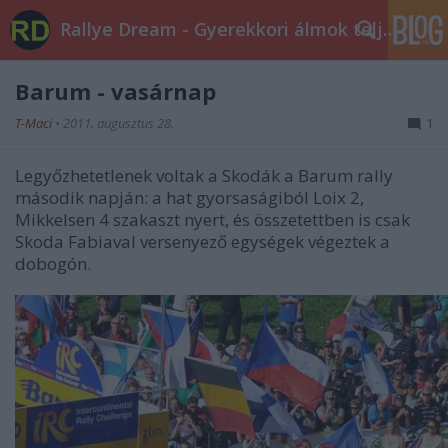
Rallye Dream - Gyerekkori álmok teljesüljetek!
Barum - vasárnap
T-Maci
•
2011. augusztus 28.
1
Legyőzhetetlenek voltak a Skodák a Barum rally
második napján: a hat gyorsaságiból Loix 2,
Mikkelsen 4 szakaszt nyert, és összetettben is csak
Skoda Fabiaval versenyező egységek végeztek a
dobogón.