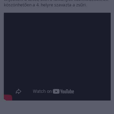
köszönhetően a 4. helyre szavazta a zsűri.