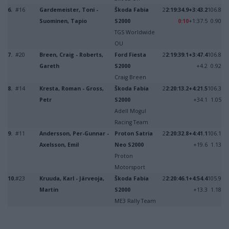
6.
#16
Gardemeister, Toni -
Škoda Fabia
2
2:19:34.9
+3:43.2
106.8
Suominen, Tapio
S2000
0:10
+1:37.5
0.90
TGS Worldwide
OU
7.
#20
Breen, Craig - Roberts,
Ford Fiesta
2
2:19:39.1
+3:47.4
106.8
Gareth
S2000
+4.2
0.92
Craig Breen
8.
#14
Kresta, Roman - Gross,
Škoda Fabia
2
2:20:13.2
+4:21.5
106.3
Petr
S2000
+34.1
1.05
Adell Mogul
Racing Team
9.
#11
Andersson, Per-Gunnar -
Proton Satria
2
2:20:32.8
+4:41.1
106.1
Axelsson, Emil
Neo S2000
+19.6
1.13
Proton
Motorsport
10.
#23
Kruuda, Karl - Järveoja,
Škoda Fabia
2
2:20:46.1
+4:54.4
105.9
Martin
S2000
+13.3
1.18
ME3 Rally Team