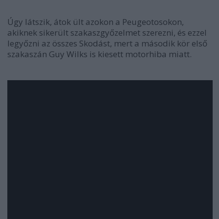
Úgy látszik, átok ült azokon a Peugeotosokon,
akiknek sikerült szakaszgyőzelmet szerezni, és ezzel
legyőzni az összes Skodást, mert a második kör első
szakaszán Guy Wilks is kiesett motorhiba miatt.