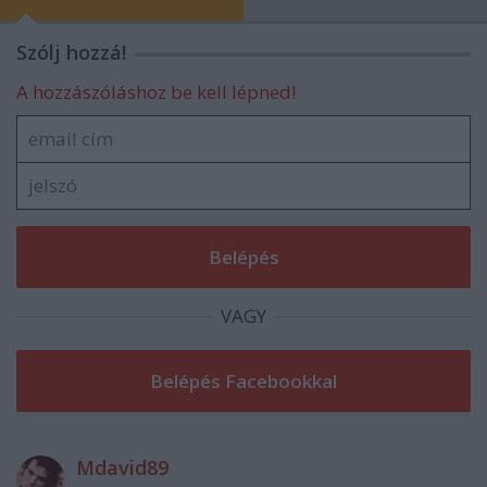
Szólj hozzá!
A hozzászóláshoz be kell lépned!
VAGY
Mdavid89