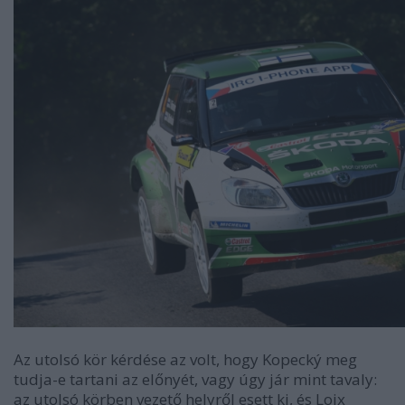
Az utolsó kör kérdése az volt, hogy Kopecký meg
tudja-e tartani az előnyét, vagy úgy jár mint tavaly:
az utolsó körben vezető helyről esett ki, és Loix