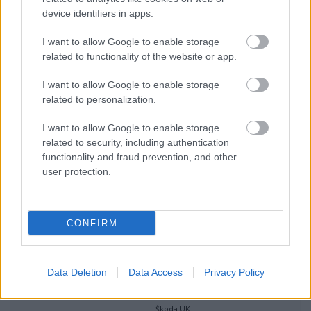
Végeredmény:
device identifiers in apps.
1.
#5
Kopecký, Jan - Starý, Petr
Škoda Fabia
2
2:15:51.7
109.7
I want to allow Google to enable storage
S2000
related to functionality of the website or app.
Škoda
Motorsport
I want to allow Google to enable storage
2.
#3
Loix, Freddy - Miclotte,
Škoda Fabia
2
2:15:52.9
+1.2
109.7
related to personalization.
Frederic
S2000
+1.2
0.00
BFO-Škoda Rally
I want to allow Google to enable storage
Team
related to security, including authentication
3.
#2
functionality and fraud prevention, and other
Hänninen, Juho -
Škoda Fabia
2
2:16:29.1
+37.4
109.2
user protection.
Markkula, Mikko
S2000
+36.2
0.15
Škoda
Motorsport
4.
#4
Neuville, Thierry - Gilsoul,
Peugeot 207
2
2:17:51.3
+1:59.6
108.1
CONFIRM
Nicolas
S2000
+1:22.2
0.48
Peugeot Team
Bel-Lux
Data Deletion
Data Access
Privacy Policy
5.
#8
Mikkelsen, Andreas -
Škoda Fabia
2
2:17:57.4
+2:05.7
108.1
Floene, Ola
S2000
+6.1
0.51
Škoda UK