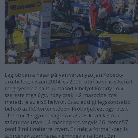
Legjobban a hazai pályán versenyző Jan Kopecký
örülhetett, hiszen 2004. és 2009. után idén is sikerült
megnyernie a ralit. A második helyet Freddy Loix
szerezte meg úgy, hogy csak 1.2 másodperccel
maradt le az első helyről. Ez az eddigi legszorosabb
befutó az IRC történetében. Próbáljuk ezt egy kicsit
átérezni: 13 gyorsasági szakasz és közel két óra
száguldás után 1,2 másodperc, vagyis 36 méter 57
centi 3 milliméterrel nyert. Ez még a forma1-ben is
szorosnak számítana, nemhogy a raliban. Bár