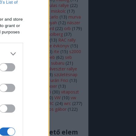
B’s List of
lsen
(
11
)
mikulás
(
28
)
mikulas rallye
(
22
)
s rallye
(
14
)
mini wrc
(
27
)
miskolc
(
17
)
z
(
17
)
monte
(
20
)
monte carlo
(
13
)
murva
er and store
ap képe
(
27
)
nasser al attiyah
(
12
)
nászer
to grant or
ja
(
11
)
neuville
(
18
)
onboard
(
22
)
orb
(
179
)
ed purposes
18
)
ott tanak
(
10
)
petter solberg
(
37
)
ot
(
10
)
polo r wrc
(
49
)
r5
(
13
)
RAC rally
alisprint
(
22
)
rally
(
11
)
rallye évkönyv
(
15
)
peti
(
11
)
robert kubica
(
10
)
rte
(
15
)
s2000
ajtóközlemény
(
42
)
seb loeb
(
62
)
seb
(
66
)
skoda
(
18
)
sprint
(
43
)
subaru
(
21
)
i
(
10
)
swedish rally
(
13
)
szilveszter rallye
zínes
(
12
)
szőke tamás
(
13
)
születésnap
eszt
(
47
)
turán frici
(
129
)
Turán Frici
(
13
)
 motorsport
(
11
)
vargagixxxer
(
13
)
prém
(
22
)
video
(
421
)
videó
(
30
)
vitaposzt
olkswagen Motorsport
(
10
)
VW
(
10
)
vw
sport
(
16
)
wicoka
(
27
)
WRC
(
24
)
wrc
(
277
)
(
11
)
Zsiros Gabi
(
12
)
zsiros gábor
(
122
)
acingdream feed
cs megjeleníthető elem