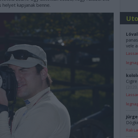
is helyet kapjanak benne.
Ut
Lóval
panas
vele a
Lassan
legna
kolol
Cigir
(
2020.
Lassan
legna
jürge
Dögkes
Rali 