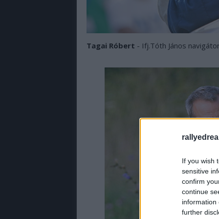
Tagai Róbert
- Ifj.Tóth János navigát
rallyedre
If you wish 
sensitive in
confirm you
continue se
information 
further disc