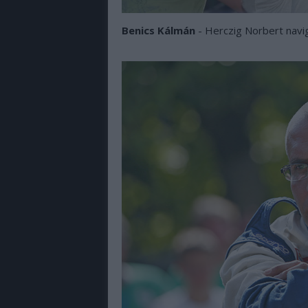
Benics Kálmán
- Herczig Norbert navi