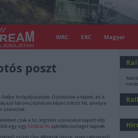
WRC
ERC
Magyar
Ral
otós poszt
Raliró
minden
Rallye fotópályázatunk. Özönlöttek a képek, és a
Ral
ályázó háromszázhárom képet töltött fel, amelyre
n szavaztak.
ekében csak a tíz, legtöbb szavazatot kapott kép
Hir
zítői egy-egy
totalcar.hu
ajándékcsomagot kapnak.
tételű zsűrit! Úgy állítottuk össze, hogy raliszerető