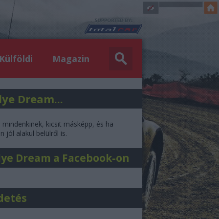
Külföldi
Magazin
lye Dream...
l mindenkinek, kicsit másképp, és ha
 jól alakul belülről is.
lye Dream a Facebook-on
detés