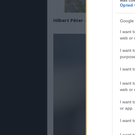
Opted 
Hilbert Péter
- AutóMotor fotográfus
Google 
I want t
web or d
I want t
purpose
I want 
I want t
web or d
I want t
or app.
I want t
I want t