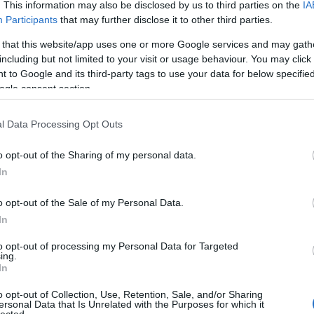
. This information may also be disclosed by us to third parties on the
IA
mikke
Participants
that may further disclose it to other third parties.
mikulá
mnas
 that this website/app uses one or more Google services and may gath
(
13
)
n
including but not limited to your visit or usage behaviour. You may click 
el atti
 to Google and its third-party tags to use your data for below specifi
ORB
(
ogle consent section.
peuge
(
14
)
r
ranga 
l Data Processing Opt Outs
(
13
)
s
ogier
o opt-out of the Sharing of my personal data.
suzuk
(
21
)
s
In
(
11
)
t
turán
o opt-out of the Sale of my Personal Data.
vesz
In
(
13
)
V
motor
to opt-out of processing my Personal Data for Targeted
WRC2
ing.
In
r
o opt-out of Collection, Use, Retention, Sale, and/or Sharing
Nin
ersonal Data that Is Unrelated with the Purposes for which it
lected.