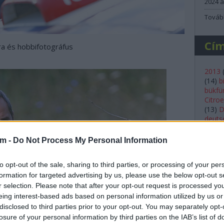
2024 á
Továb
Cí
ora és hobbifotográfus
2013
(
14
)
b
bükfü
Citro
(
13
)
D
deutsc
(
23
)
e
Ford
(
am -
Do Not Process My Personal Information
(
20
)
g
histor
to opt-out of the sale, sharing to third parties, or processing of your per
Shell
formation for targeted advertising by us, please use the below opt-out s
kassa
mivel
r selection. Please note that after your opt-out request is processed y
lancia
eing interest-based ads based on personal information utilized by us or
Lukác
disclosed to third parties prior to your opt-out. You may separately opt-
(
36
)
m
losure of your personal information by third parties on the IAB’s list of
(
56
)
m