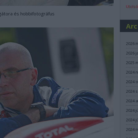
Utolsó
gátora és hobbifotográfus
Ar
2026 
2026 j
2025 
2024 
2024 
2024 
2024 
2024 j
2024 j
2024 