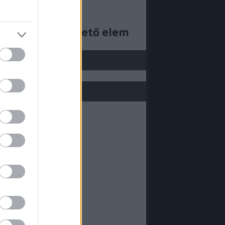
ajjdecsunya feed
cs megjeleníthető elem
j be!
ML doboz