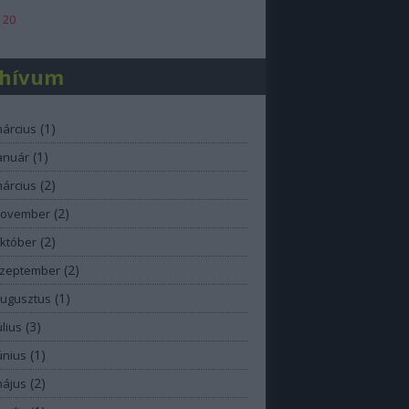
 20
chívum
(
1
)
március
(
1
)
anuár
(
2
)
március
(
2
)
november
(
2
)
október
(
2
)
szeptember
(
1
)
augusztus
(
3
)
úlius
(
1
)
únius
(
2
)
május