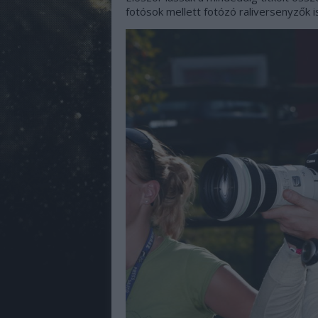
fotósok mellett fotózó raliversenyzők 