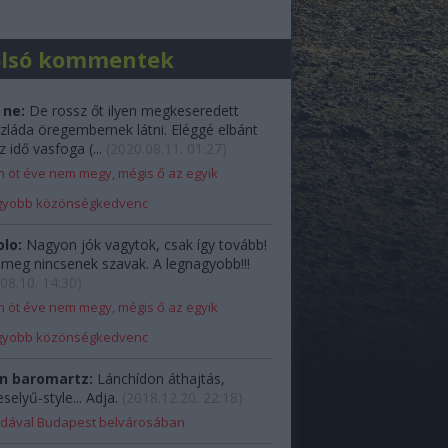
olsó kommentek
 ne:
De rossz őt ilyen megkeseredett
zláda öregembernek látni. Eléggé elbánt
z idő vasfoga (...
(
2020.08.11. 01:27
)
 öt éve nem megy, mégis ő az egyik
gyobb közönségkedvenc
olo:
Nagyon jók vagytok, csak így tovább!
e meg nincsenek szavak. A legnagyobb!!!
08.10. 14:30
)
 öt éve nem megy, mégis ő az egyik
gyobb közönségkedvenc
n baromartz:
Lánchídon áthajtás,
elyű-style... Adja.
(
2018.12.20. 22:18
)
Ladával Budapest belvárosában