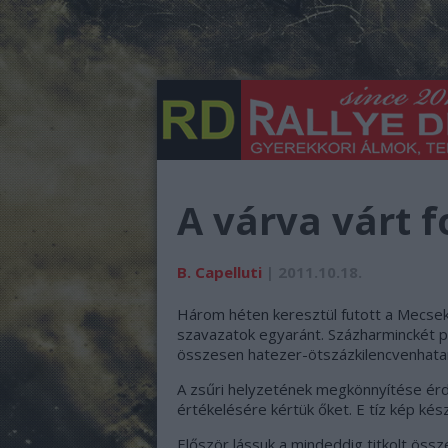
A várva várt f
B. Capelluti
| 2011.10.18.
Három héten keresztül futott a Mecsek 
szavazatok egyaránt. Százharminckét p
összesen hatezer-ötszázkilencvenhata
A zsűri helyzetének megkönnyítése érd
értékelésére kértük őket. E tíz kép kés
Először lássuk a mindeddig titkolt össze