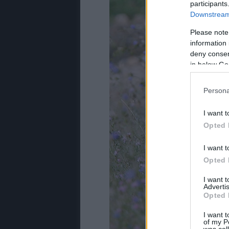
participants
Downstream 
Please note
information 
deny consent
in below Go
Persona
I want t
Opted 
I want t
Opted 
I want 
Advertis
Opted 
I want t
of my P
was col