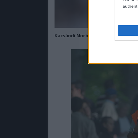
authenti
Kacsándi Norbert
-
Rallye Évkönyv
fo