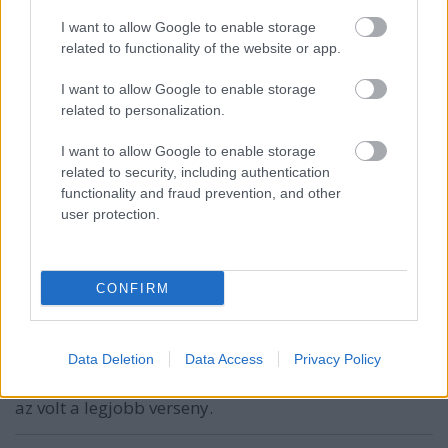
I want to allow Google to enable storage
related to functionality of the website or app.
I want to allow Google to enable storage
datacom
related to personalization.
14 éve
I want to allow Google to enable storage
Én tuti, hogy a rallycross EB-re megyek! Idén úgyis
related to security, including authentication
elmaradt.
functionality and fraud prevention, and other
user protection.
Szkotti
14 éve
CONFIRM
@datacom
: Hát, én is ezen gondolkodtam. Ha nem
lesz érdekeltségünk a bükfürdői derbin, akkor
Data Deletion
Data Access
Privacy Policy
mindenképp.
Azért kár, mert idén (csapattagként, nem nézőként)
az volt a legjobb verseny.