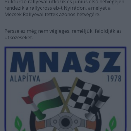
Bükfürdő rallyeval ütközik és június első hétvégéjén
rendezik a rallycross eb-t Nyirádon, amelyet a
Mecsek Rallyeval tettek azonos hétvégére.
Persze ez még nem végleges, reméljük, feloldják az
ütközéseket.