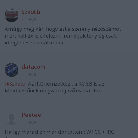
Szkotti
14 éve
Amúgy meg kár, hogy azt a szerény nézőszámot
mért kell 2x is elfelezni...reméljük tényleg csak
ideiglenesek a dátumok.
datacom
14 éve
@Szkotti
: Az IRC nemzetközi, a RC EB is az.
Mindkettőnek megvan a jövő évi naptára.
Peetee
14 éve
Ha így marad én már döntöttem: WTCC + IRC.