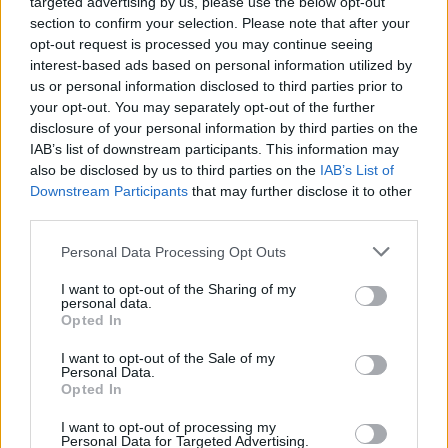
Ritka szupersportautók, hiperautók az
targeted advertising by us, please use the below opt-out
UNIX-AMTS-en!
section to confirm your selection. Please note that after your
opt-out request is processed you may continue seeing
interest-based ads based on personal information utilized by
us or personal information disclosed to third parties prior to
your opt-out. You may separately opt-out of the further
Pécs Rally 2024, 7. forduló eredményei
disclosure of your personal information by third parties on the
IAB’s list of downstream participants. This information may
also be disclosed by us to third parties on the
IAB’s List of
Downstream Participants
that may further disclose it to other
Turán Frici nem áll rajthoz a szezonzáró
third parties.
futamon
Please note that this website/app uses one or more Google
Personal Data Processing Opt Outs
services and may gather and store information including but
not limited to your visit or usage behaviour. You may click to
I want to opt-out of the Sharing of my
personal data.
grant or deny consent to Google and its third-party tags to
Budapest Rally 2024, 6. forduló
Opted In
use your data for below specified purposes in below Google
eredményei
consent section.
I want to opt-out of the Sale of my
Personal Data.
Opted In
I want to opt-out of processing my
Újabb ERC dobogó, újabb pontok
Personal Data for Targeted Advertising.