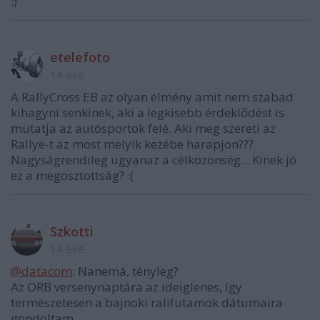
:)
etelefoto
14 éve
A RallyCross EB az olyan élmény amit nem szabad
kihagyni senkinek, aki a legkisebb érdeklődést is
mutatja az autósportok felé. Aki meg szereti az
Rallye-t az most melyik kezébe harapjon???
Nagyságrendileg ugyanaz a célközönség... Kinek jó
ez a megosztottság? :(
Szkotti
14 éve
@datacom
: Nanemá, tényleg?
Az ORB versenynaptára az ideiglenes, így
természetesen a bajnoki ralifutamok dátumaira
gondoltam...