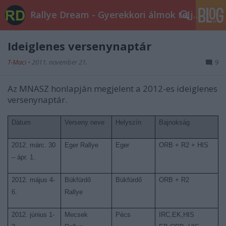
Rallye Dream - Gyerekkori álmok teljesüljetek!
Ideiglenes versenynaptár
T-Maci
•
2011. november 21.
9
Az MNASZ honlapján megjelent a 2012-es ideiglenes
versenynaptár.
Dátum
Verseny neve
Helyszín
Bajnokság
2012. márc. 30
Eger Rallye
Eger
ORB + R2 + HIS
– ápr. 1.
2012. május 4-
Bükfürdő
Bükfürdő
ORB + R2
6.
Rallye
2012. június 1-
Mecsek
Pécs
IRC,EK,HIS