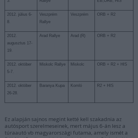
3.
Rallye
EB,ORB, HIS
2012. július 6-
Veszprém
Veszprém
ORB + R2
8.
Rallye
2012.
Arad Rallye
Arad (R)
ORB + R2
augusztus 17-
19.
2012. október
Miskolc Rallye
Miskolc
ORB + R2 + HIS
5-7.
2012. október
Baranya Kupa
Komló
R2 + HIS
26-28.
Ez alapján sajnos megint ketté kell szakadnia az
autósport szerelmeseinek, mert május 6-án lesz a
túraautó vb magyarországi futama, amely ismét a