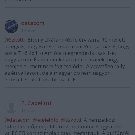
datacom
14 éve
@Szkotti
: Bizony...Nálam két fő érv van a RC mellett,
az egyik, hogy közelebb van mint Pécs, a másik, hogy
sok a T16 4x4 ;-) Amióta megrendezik csak 1-et
hagytam ki. És mindenkit arra buzdítanék, hogy
menjen el, mert nem fog csalódni. Alapvetően rally
az én vallásom, de a magyar ob nem nagyon
érdekel. Sokkal inkább az RTE.
B. Capelluti
14 éve
@datacom
:
@etelefoto
:
@Szkotti
: A nemzetközi
futamok időpontját Párizsban döntik el, így az IRC
vs. RC EB kört szimplán csak megszívtuk. A bülfürdői