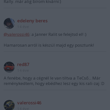
Rally. már alig bírom kivárni:)
edeleny beres
14 éve
@valerossi46
: a Janner Ralit se felejtsd el! :)
Hamarosan arról is készül majd egy posztunk!
red87
14 éve
A fenébe, hogy a cégnél le van tiltva a TeCső... Már
reménykedtem, hogy ebédhez lesz egy kis rali-zaj :D
valerossi46
14 éve