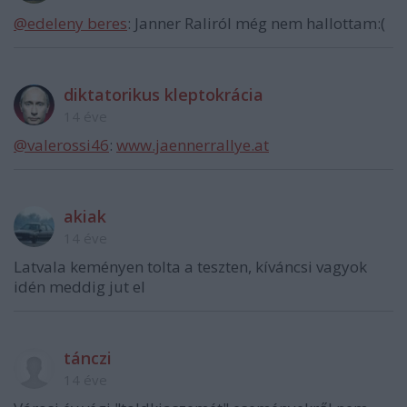
@edeleny beres
: Janner Raliról még nem hallottam:(
diktatorikus kleptokrácia
14 éve
@valerossi46
:
www.jaennerrallye.at
akiak
14 éve
Latvala keményen tolta a teszten, kíváncsi vagyok
idén meddig jut el
tánczi
14 éve