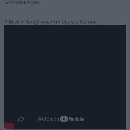
Sebastien Loeb:
A Best-of-Rallylive.com videója a Citroen: