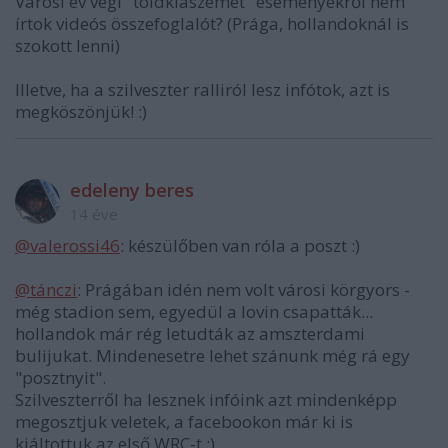
Városi év végi "toldkiaszemét" eseményekről nem
írtok videós összefoglalót? (Prága, hollandoknál is
szokott lenni)
Illetve, ha a szilveszter ralliról lesz infótok, azt is
megköszönjük! :)
edeleny beres
14 éve
@valerossi46
: készülőben van róla a poszt :)
@tánczi
: Prágában idén nem volt városi körgyors -
még stadion sem, egyedül a lovin csapatták...
hollandok már rég letudták az amszterdami
bulijukat. Mindenesetre lehet szánunk még rá egy
"posztnyit".
Szilveszterről ha lesznek infóink azt mindenképp
megosztjuk veletek, a facebookon már ki is
kiáltottuk az első WRC-t :)