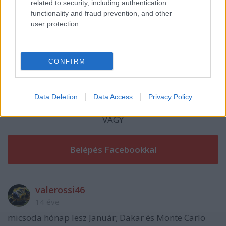
related to security, including authentication
functionality and fraud prevention, and other
A hozzászóláshoz be kell lépned!
user protection.
CONFIRM
Data Deletion
Data Access
Privacy Policy
VAGY
valerossi46
14 éve
micsoda hónap lesz Január; Dakar és Monte Carlo