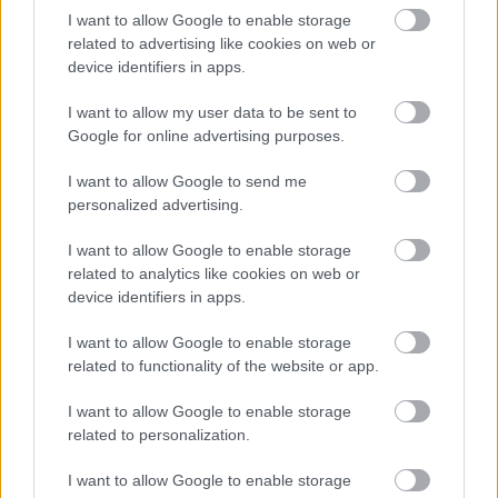
I want to allow Google to enable storage
A Lausitzringen kétszer is dobogón
related to advertising like cookies on web or
ünnepelt Tim Gábor
device identifiers in apps.
I want to allow my user data to be sent to
Google for online advertising purposes.
Tim Gábor GT autóban versenyzik
tovább
I want to allow Google to send me
personalized advertising.
I want to allow Google to enable storage
II. SMARTZILLA RBR Magyar Bajnokság -
related to analytics like cookies on web or
Eger Rally 2024
device identifiers in apps.
I want to allow Google to enable storage
related to functionality of the website or app.
blog.hu
facebook
I want to allow Google to enable storage
related to personalization.
I want to allow Google to enable storage
Szólj hozzá!