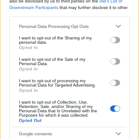
also be disclosed by us to third parties on the
IAB’s List of
Downstream Participants
that may further disclose it to other
third parties.
Please note that this website/app uses one or more Google
Personal Data Processing Opt Outs
Címkék:
monte
wrc
loeb
carlo
solberg
latvala
hirvonen
petter
services and may gather and store information including but
not limited to your visit or usage behaviour. You may click to
I want to opt-out of the Sharing of my
personal data.
grant or deny consent to Google and its third-party tags to
Opted In
use your data for below specified purposes in below Google
consent section.
I want to opt-out of the Sale of my
Ajánlott bejegyzések:
Personal Data.
Opted In
I want to opt-out of processing my
Personal Data for Targeted Advertising.
Szerelemre hangolva: Alfa Romeo Junior
Opted In
I want to opt-out of Collection, Use,
Retention, Sale, and/or Sharing of my
Personal Data that Is Unrelated with the
Purposes for which it was collected.
Pécs Rally 2024, 7. forduló eredményei
Opted Out
Google consents