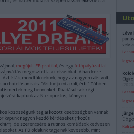
ról hír, és háttér műfajra. Szépen lassan elkezdett a
Ut
Lóval
panas
vele a
Lassan
legna
izájnnal,
megújult FB profillal
, és egy
fotópályázattal
dizájnváltás megosztotta az olvasókat. A hardcore
kolol
t. Azt írták, mondták nekünk, hogy az nagyon ralis volt,
Cigir
cbatolósan ralis. "Aki tudja mi a rali, érti." Többen
(
2020.
nnal ismertek meg bennünket. Ráadásul sok régi
Lassan
zajelzést kaptunk az N-csoportos, könnyen
legna
ookos közösségünk tagjai között kisebbségben vannak
jürge
zor kapunk nagyon kezdő kérdéseket ("közúti
Dögkes
kedni?"), de szerencsére a rutinos komálósok kedvesen
Rali 
alapokat. Az FB oldalunk tagjainak kevesebb, mint