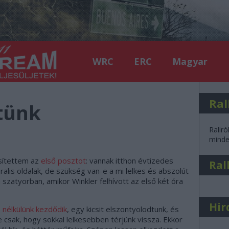
WRC
ERC
Magyar
Ral
tünk
Raliró
minden
sítettem az
első posztot
: vannak itthon évtizedes
Ral
ralis oldalak, de szükség van-e a mi lelkes és abszolút
szatyorban, amikor Winkler felhívott az első két óra
Hir
nélkülünk kezdődik
, egy kicsit elszontyolodtunk, és
 csak, hogy sokkal lelkesebben térjünk vissza. Ekkor