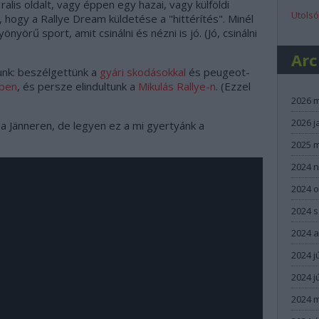
lis oldalt, vagy éppen egy hazai, vagy külföldi
Utolsó
 hogy a Rallye Dream küldetése a "hittérítés". Minél
yörű sport, amit csinálni és nézni is jó. (Jó, csinálni
Ar
lunk: beszélgettünk a
gyári skodásokkal
és peugeot-
-ben
, és persze elindultunk a
Mikulás Rallye-n
. (Ezzel
2026 
2026 j
a Jänneren, de legyen ez a mi gyertyánk a
2025 
2024 
2024 
2024 
2024 
2024 j
2024 j
2024 