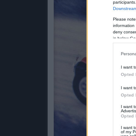
participants
Downstream 
Please note
information 
deny consent
in below Go
Persona
I want t
Opted 
I want t
Opted 
I want 
Advertis
Opted 
I want t
of my P
was col