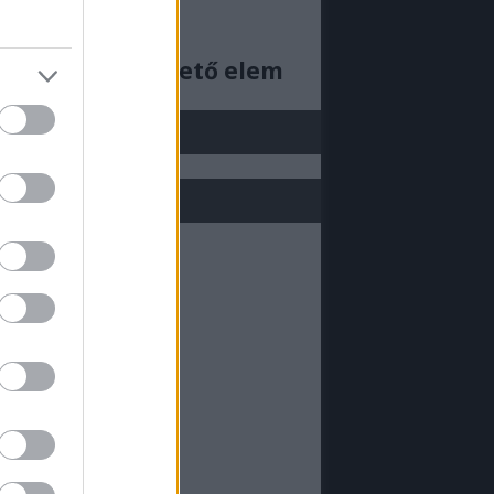
ajjdecsunya feed
cs megjeleníthető elem
j be!
ML doboz