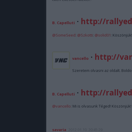
·
http://rallye
B. Capelluti
@SomeSeed
:
@Szkotti
:
@solid01
: Köszönjük
·
http://va
vancello
Szeretem olvasni az oldalt. Boldo
·
http://rallye
B. Capelluti
@vancello
: Mi is olvasunk Téged! Köszönjük!
savaria
2012.01.10. 20:45:29