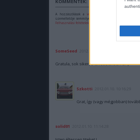
KOMMENTEK:
authenti
A hozzászólások a
vonatkozó jogszabályok
értelmébe
üzemeltetője semmilyen felelősséget nem vállal, azokat 
Felhasználási feltételekben
és az
adatvédelmi tájékoztató
SomeSeed
2012.01.10. 09:40:20
Gratula, sok sikert a továbbiakban is! :)
Szkotti
2012.01.10. 10:16:29
Grat, így (vagy mégjobban) továb
solid01
2012.01.10. 11:14:28
Isten éltessen titeket !