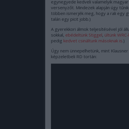
egynegyede kedveli valamelyik magyar ra
versenyzőt. Mindezek alapján úgy tűnik,
többen ismerjék meg, hogy a rali egy gyön
talán egy picit jobb.)
A gyerekkori álmok teljesítésével jól ál
sokkal,
ebédeltünk Stiggel
,
ültünk WRC
pedig
kedvet csináltunk másoknak is
.)
Úgy nem ünnepelhetünk, mint Klausner 
képzeletbeli RD tortán: