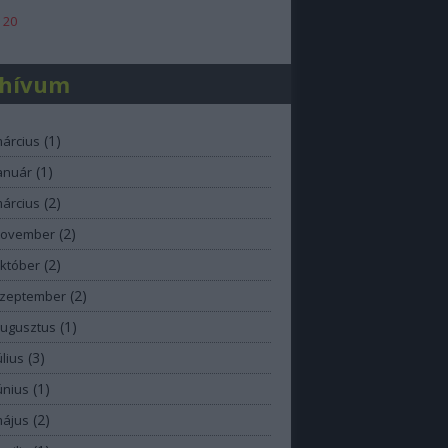
 20
chívum
(
1
)
március
(
1
)
anuár
(
2
)
március
(
2
)
november
(
2
)
október
(
2
)
szeptember
(
1
)
augusztus
(
3
)
úlius
(
1
)
únius
(
2
)
május