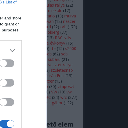
B’s List of
lsen
(
11
)
mikulás
(
28
)
mikulas rallye
(
22
)
s rallye
(
14
)
mini wrc
(
27
)
miskolc
(
17
)
z
(
17
)
monte
(
20
)
monte carlo
(
13
)
murva
er and store
ap képe
(
27
)
nasser al attiyah
(
12
)
nászer
to grant or
ja
(
11
)
neuville
(
18
)
onboard
(
22
)
orb
(
179
)
ed purposes
18
)
ott tanak
(
10
)
petter solberg
(
37
)
ot
(
10
)
polo r wrc
(
49
)
r5
(
13
)
RAC rally
alisprint
(
22
)
rally
(
11
)
rallye évkönyv
(
15
)
peti
(
11
)
robert kubica
(
10
)
rte
(
15
)
s2000
ajtóközlemény
(
42
)
seb loeb
(
62
)
seb
(
66
)
skoda
(
18
)
sprint
(
43
)
subaru
(
21
)
i
(
10
)
swedish rally
(
13
)
szilveszter rallye
zínes
(
12
)
szőke tamás
(
13
)
születésnap
eszt
(
47
)
turán frici
(
129
)
Turán Frici
(
13
)
 motorsport
(
11
)
vargagixxxer
(
13
)
prém
(
22
)
video
(
421
)
videó
(
30
)
vitaposzt
olkswagen Motorsport
(
10
)
VW
(
10
)
vw
sport
(
16
)
wicoka
(
27
)
WRC
(
24
)
wrc
(
277
)
(
11
)
Zsiros Gabi
(
12
)
zsiros gábor
(
122
)
acingdream feed
cs megjeleníthető elem