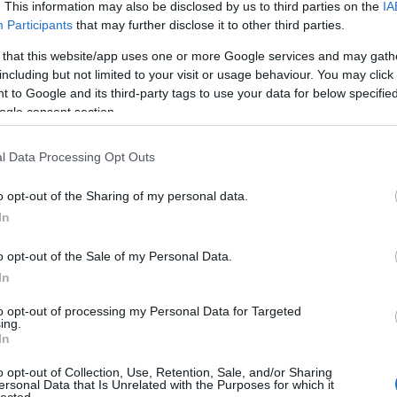
. This information may also be disclosed by us to third parties on the
IA
mikke
Participants
that may further disclose it to other third parties.
mikulá
mnas
 that this website/app uses one or more Google services and may gath
(
13
)
n
including but not limited to your visit or usage behaviour. You may click 
el atti
 to Google and its third-party tags to use your data for below specifi
ORB
(
ogle consent section.
peuge
(
14
)
r
ranga 
l Data Processing Opt Outs
(
13
)
s
ogier
o opt-out of the Sharing of my personal data.
suzuk
(
21
)
s
In
(
11
)
t
turán
o opt-out of the Sale of my Personal Data.
vesz
In
(
13
)
V
motor
to opt-out of processing my Personal Data for Targeted
WRC2
ing.
In
r
o opt-out of Collection, Use, Retention, Sale, and/or Sharing
Nin
ersonal Data that Is Unrelated with the Purposes for which it
lected.