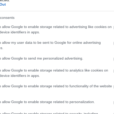
Out
j
Nin
consents
Tetszik
0
o allow Google to enable storage related to advertising like cookies on
Lép
evice identifiers in apps.
o allow my user data to be sent to Google for online advertising
HT
s.
2024-BEN
Miskolc Rally
VISSZATÉR A
2024, 2. forduló
to allow Google to send me personalized advertising.
NAGY SIKERŰ
eredményei
ója!
GYŐR RALLY
Tim Gábor GT
autóban
o allow Google to enable storage related to analytics like cookies on
versenyzik
evice identifiers in apps.
tovább
o allow Google to enable storage related to functionality of the website
o allow Google to enable storage related to personalization.
k/id/3531562
o allow Google to enable storage related to security, including