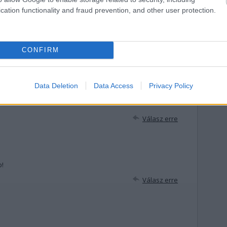
cation functionality and fraud prevention, and other user protection.
n felhasználói tartalomnak minősülnek, értük a
szolgáltatás technikai
nem ellenőrzi. Kifogás esetén forduljon a blog szerkesztőjéhez. Részletek a
ban
.
CONFIRM
Data Deletion
Data Access
Privacy Policy
Válasz erre
b!
Válasz erre