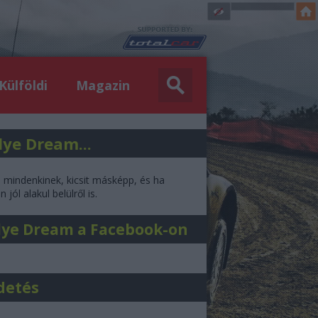
Külföldi
Magazin
lye Dream...
l mindenkinek, kicsit másképp, és ha
 jól alakul belülről is.
lye Dream a Facebook-on
detés