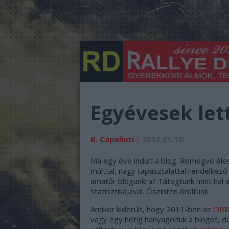
Egyévesek let
B. Capelluti
| 2012.01.10.
Ma egy éve indult a blog. Remegve éle
múlttal, nagy tapasztalattal rendelkező 
amatőr blogunkra? Tátogtunk mint hal a 
statisztikájával. Őszintén örültünk.
Amikor kiderült, hogy 2011-ben az
ORB 
vagy egy hétig hanyagoltuk a blogot, de