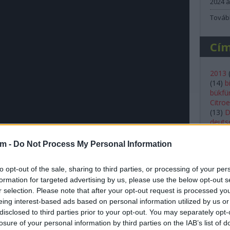
2024 á
Továb
Cí
2013
(
14
)
b
bükfü
Citro
(
13
)
D
deutsc
(
23
)
e
ford
(
am -
Do Not Process My Personal Information
(
20
)
g
histor
ogatónknak, hogy egymillió-négyszázezer
to opt-out of the sale, sharing to third parties, or processing of your per
Shell
formation for targeted advertising by us, please use the below opt-out s
kassa
mivel
r selection. Please note that after your opt-out request is processed y
a raliról kicsit jobban írjunk másképp, és, hogy
lancia
eing interest-based ads based on personal information utilized by us or
Lukác
disclosed to third parties prior to your opt-out. You may separately opt-
(
36
)
m
losure of your personal information by third parties on the IAB’s list of
(
56
)
m