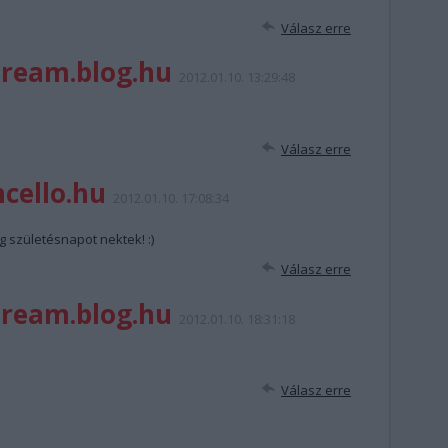
Válasz erre
dream.blog.hu
2012.01.10. 13:29:48
!
Válasz erre
ncello.hu
2012.01.10. 17:08:34
g születésnapot nektek! :)
Válasz erre
dream.blog.hu
2012.01.10. 18:31:18
Válasz erre