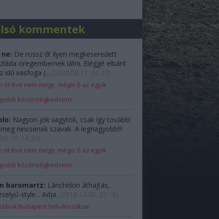
olsó kommentek
 ne:
De rossz őt ilyen megkeseredett
zláda öregembernek látni. Eléggé elbánt
z idő vasfoga (...
(
2020.08.11. 01:27
)
 öt éve nem megy, mégis ő az egyik
gyobb közönségkedvenc
olo:
Nagyon jók vagytok, csak így tovább!
e meg nincsenek szavak. A legnagyobb!!!
08.10. 14:30
)
 öt éve nem megy, mégis ő az egyik
gyobb közönségkedvenc
n baromartz:
Lánchídon áthajtás,
elyű-style... Adja.
(
2018.12.20. 22:18
)
Ladával Budapest belvárosában