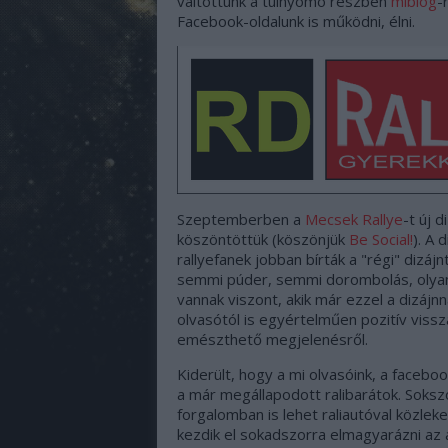
váltottunk a túlnyomó részben
miblog
-
Facebook-oldalunk is működni, élni.
Szeptemberben a
Mecsek Rallye
-t új d
köszöntöttük (köszönjük
Be Social!
). A 
rallyefanek jobban bírták a "régi" dizájn
semmi púder, semmi dorombolás, olyan ar
vannak viszont, akik már ezzel a dizáj
olvasótól is egyértelműen pozitív viss
emészthető megjelenésről.
Kiderült, hogy a mi olvasóink, a faceb
a már megállapodott ralibarátok. Soks
forgalomban is lehet raliautóval közle
kezdik el sokadszorra elmagyarázni az 