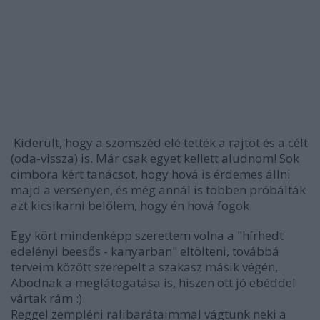
Kiderült, hogy a szomszéd elé tették a rajtot és a célt
(oda-vissza) is. Már csak egyet kellett aludnom! Sok
cimbora kért tanácsot, hogy hová is érdemes állni
majd a versenyen, és még annál is többen próbálták
azt kicsikarni belőlem, hogy én hová fogok.
Egy kört mindenképp szerettem volna a "hírhedt
edelényi beesős - kanyarban" eltölteni, továbbá
terveim között szerepelt a szakasz másik végén,
Abodnak a meglátogatása is, hiszen ott jó ebéddel
vártak rám :)
Reggel zempléni ralibarátaimmal vágtunk neki a