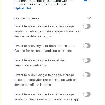
autó mellett. Sajnos ezt el kellett mondanom, mert
Personal Data that Is Unrelated with the
Purposes for which it was collected.
emberileg, és mint az autósportot szerető ember is
Opted Out
aggódom, s féltem a rendezők munkáját, s aggódom
Google consents
a versenyzők miatt is, akik teljesítménye előtt ezúttal
is elismeréssel adózok, s remélem mindenkinek
I want to allow Google to enable storage
sikerül ott lenni a következő verseny rajtjában.
related to advertising like cookies on web or
Akikről pedig beszéltem, azok jobb lenne, ha otthon
device identifiers in apps.
maradnának!!!
I want to allow my user data to be sent to
Hajrá B-A-Z Megyei Rallysprint!
S jöjjön hozzá a
Google for online advertising purposes.
szemléltető videó is, hogy ne csak a levegőben lógjon
a fenti pár nagyon igaz sor...
I want to allow Google to send me
personalized advertising.
Azt hiszem ehhez sok mindent nem lehet hozzáfűzni,
I want to allow Google to enable storage
de azért valamit mégiscsak. A következő szakasz
related to analytics like cookies on web or
előtt Üveges Gábor rendező végigment a pályán,
device identifiers in apps.
hogy minden rendben van-e, s szerencsémre én is
befértem hozzá (eljutva ezáltal oda, ahová sok-sok
I want to allow Google to enable storage
gyaloglás árán csak jóval később tudtam volna :)
related to functionality of the website or app.
Ekkor tudtam beszélni vele is egy pár szót (melyet