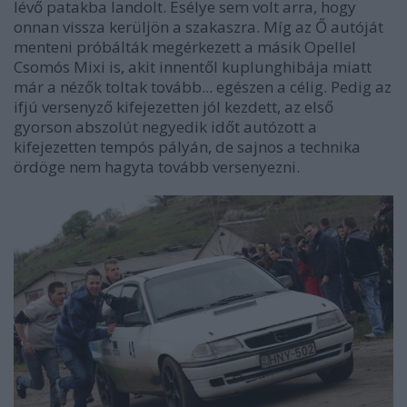
lévő patakba landolt. Esélye sem volt arra, hogy
onnan vissza kerüljön a szakaszra. Míg az Ő autóját
menteni próbálták megérkezett a másik Opellel
Csomós Mixi is, akit innentől kuplunghibája miatt
már a nézők toltak tovább... egészen a célig. Pedig az
ifjú versenyző kifejezetten jól kezdett, az első
gyorson abszolút negyedik időt autózott a
kifejezetten tempós pályán, de sajnos a technika
ördöge nem hagyta tovább versenyezni.