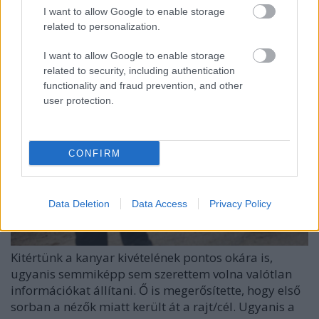
I want to allow Google to enable storage
bekapcsolt rádiója révén minden rádiós ponton
related to personalization.
hallani lehetett :D
I want to allow Google to enable storage
related to security, including authentication
functionality and fraud prevention, and other
user protection.
CONFIRM
Data Deletion
Data Access
Privacy Policy
Kitértünk a kanyar kivételének pontos okára is,
ugyanis semmiképp sem szerettem volna valótlan
információkat állítani. Ő is megerősítette, hogy első
sorban a nézők miatt került át a rajt/cél. Ugyanis a