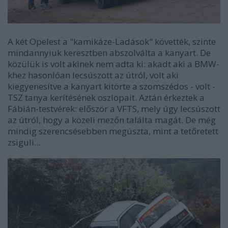
A két Opelest a "kamikáze-Ladások" követték, szinte
mindannyiuk keresztben abszolválta a kanyart. De
közülük is volt akinek nem adta ki: akadt aki a BMW-
khez hasonlóan lecsúszott az útról, volt aki
kiegyenesítve a kanyart kitörte a szomszédos - volt -
TSZ tanya kerítésének oszlopait. Aztán érkeztek a
Fábián-testvérek: először a VFTS, mely úgy lecsúszott
az útról, hogy a közeli mezőn találta magát. De még
mindig szerencsésebben megúszta, mint a tetőretett
zsiguli...