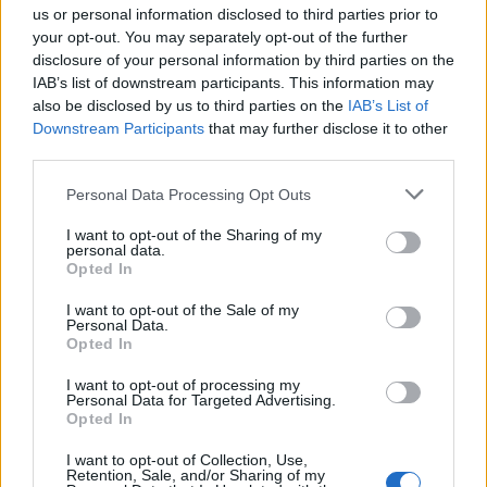
us or personal information disclosed to third parties prior to
sem tudtam volna jobban megfogalmazni, arról nem is
your opt-out. You may separately opt-out of the further
beszélve, hogy ezek nem egy taknyos 21 éves lelkes
szurkoló (azaz nem az én szavaim), hanem egy
disclosure of your personal information by third parties on the
tapasztalt, sokat látott és a raliért már nagyon sokat
IAB’s list of downstream participants. This information may
dolgozóé. Ettől függetlenül én is teljesen egyetértek
also be disclosed by us to third parties on the
IAB’s List of
vele:
Downstream Participants
that may further disclose it to other
third parties.
Please note that this website/app uses one or more Google
" Döbbenetes az a balhés réteg, aki megjelent
Personal Data Processing Opt Outs
services and may gather and store information including but
a pálya szélén, s reggel 9 órakor már néhányan azt
not limited to your visit or usage behaviour. You may click to
I want to opt-out of the Sharing of my
sem tudják hol vannak. Szép dolog a segítség, ám
personal data.
grant or deny consent to Google and its third-party tags to
Opted In
ahogy ezek az emberek tették, az inkább a balhé
use your data for below specified purposes in below Google
kedvéért ment, és sokszor csak a szerencsén múlott,
consent section.
I want to opt-out of the Sale of my
Personal Data.
hogy mindenki épp bőrrel megúszta! De a
Opted In
legdöbbenetesebb számomra az volt, mikor a 63-as
Lada bukásánál senki nem tudta még, hogy van-e
I want to opt-out of processing my
Personal Data for Targeted Advertising.
esetleg sérülése valamelyik versenyzőnek, akkor
Opted In
voltak olyan emberek, akik itallal a kezükben
I want to opt-out of Collection, Use,
örömtáncot jártak, és fényképeztették magukat az
Retention, Sale, and/or Sharing of my