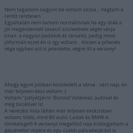
Nem tagadom nagyon be voltam sózva... Vágtam a
centit rendesen.
Egyáltalán nem tartom normálisnak ha egy diák a
jól megérdemelt tavaszi szünetének végét várja
(max. a nagyon pedálok és társaik), pedig most
jóformán ezzel én is így voltam... hiszen a pihenés
vége egyben azt is jelentette, végre itt a verseny!
Ahogy egyre jobban közeledett a várva - várt nap, én
már teljesen kész voltam :)
Voltam "pályátjárni' Borsod Volánnal, autóval és
még biciklivel is!
A nevezési lista láttán már teljesen extázisban
voltam: több, mint 80 autó; Ladák és BMW-k
tömkelege!!! A versenyt megelőző nap kilátogattam a
gépátvétel végére és egy újabb pályabejárást is