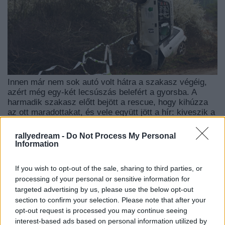
Innen már nem sok autó volt hátra a szakasz végéig,
azért még egy-két lecsúszás belefért a gyorsba. A
harmadik szakasz előtt bejött a rescue, hogy kihúzza
az ott maradottakat, és vele együtt jött a hír: kiveszik a
kanyart a szakaszból! Ez jelen esetben könnyen
megoldható volt, ugyanis ez a trükkös hely gyors
rallyedream -
Do Not Process My Personal
elején/végén(iránytól függően) található.
Information
Ennek több oka is volt, s bár a nézők közül volt aki
hangos kurvaanyázással fejezte ki nem tetszését a
If you wish to opt-out of the sale, sharing to third parties, or
Rendezőség felé, első sorban miattuk hozták meg ezt -
processing of your personal or sensitive information for
a szerintem logikusnak mondható - döntést az
targeted advertising by us, please use the below opt-out
illetékesek. a történet ezen része akár külön posztot is
section to confirm your selection. Please note that after your
érdemelhetne. Sokáig gondolkoztam, hogyan is
opt-out request is processed you may continue seeing
írhatnám le az itt látottakat... de Tóth István - a
interest-based ads based on personal information utilized by
Zemplén TV operatőre és szerkesztője szavaitól én