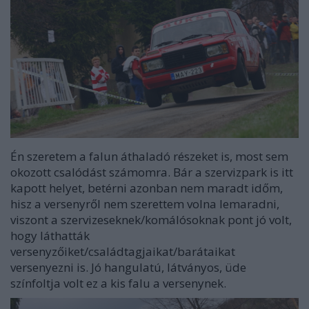
Én szeretem a falun áthaladó részeket is, most sem
okozott csalódást számomra. Bár a szervizpark is itt
kapott helyet, betérni azonban nem maradt időm,
hisz a versenyről nem szerettem volna lemaradni,
viszont a szervizeseknek/komálósoknak pont jó volt,
hogy láthatták
versenyzőiket/családtagjaikat/barátaikat
versenyezni is. Jó hangulatú, látványos, üde
színfoltja volt ez a kis falu a versenynek.