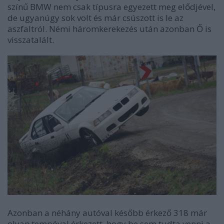
színű BMW nem csak típusra egyezett meg elődjével,
de ugyanúgy sok volt és már csúszott is le az
aszfaltról. Némi háromkerekezés után azonban Ő is
visszatalált.
Azonban a néhány autóval később érkező 318 már
olyan tempóval érkezett, hogy be sem tudta venni a