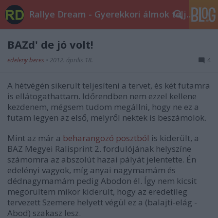
Rallye Dream - Gyerekkori álmok teljesüljetek!
BAZd' de jó volt!
edeleny beres
•
2012. április 18.
4
A hétvégén sikerült teljesíteni a tervet, és két futamra
is ellátogathattam. Időrendben nem ezzel kellene
kezdenem, mégsem tudom megállni, hogy ne ez a
futam legyen az első, melyről nektek is beszámolok.
Mint az már a
beharangozó posztból
is kiderült, a
BAZ Megyei Ralisprint 2. fordulójának helyszíne
számomra az abszolút hazai pályát jelentette. Én
edelényi vagyok, míg anyai nagymamám és
dédnagymamám pedig Abodon él. Így nem kicsit
megörültem mikor kiderült, hogy az eredetileg
tervezett Szemere helyett végül ez a (balajti-elág -
Abod) szakasz lesz.