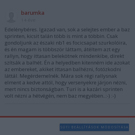
barumka
14 éve
Edelénybéres. Igazad van, sok a selejtes ember a baz
sprinten, kicsit talán több is mint a többin. Csak
gondoljunk az északi nb1 es focicsapat szurkolóira,
és én magam is többször láttam, átéltem azt egy
rallyn, hogy ittasan belekötnek mindenkibe, direkt
szítsák a balhét. Én a helyedben kitenném ide azokat
az embereket, akiket ittasan balhézni, fotózkodni
láttál. Megérdemelnék. Mára sok régi rallysnak
elment a kedve attól, hogy versenyekre járjon nézni,
mert nincs biztonságban. Turi is a kazári sprinten
volt nézni a hétvégén, nem baz megyében..:-) :-)
SÜTI BEÁLLÍTÁSOK MÓDOSÍTÁSA