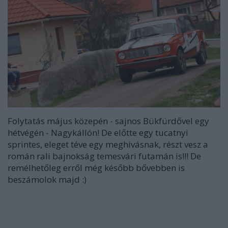
Folytatás május közepén - sajnos Bükfürdővel egy
hétvégén - Nagykállón! De előtte egy tucatnyi
sprintes, eleget téve egy meghívásnak, részt vesz a
román rali bajnokság temesvári futamán is!!! De
remélhetőleg erről még később bővebben is
beszámolok majd :)