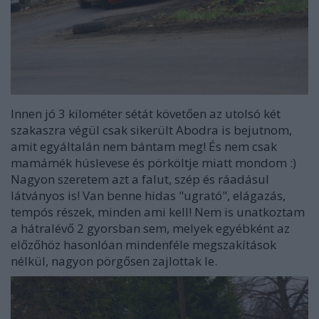
Innen jó 3 kilométer sétát követően az utolsó két
szakaszra végül csak sikerült Abodra is bejutnom,
amit egyáltalán nem bántam meg! És nem csak
mamámék húslevese és pörköltje miatt mondom :)
Nagyon szeretem azt a falut, szép és ráadásul
látványos is! Van benne hidas "ugrató", elágazás,
tempós részek, minden ami kell! Nem is unatkoztam
a hátralévő 2 gyorsban sem, melyek egyébként az
előzőhöz hasonlóan mindenféle megszakítások
nélkül, nagyon pörgősen zajlottak le.