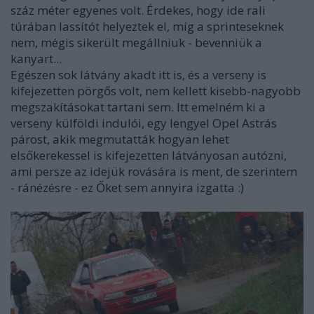
száz méter egyenes volt. Érdekes, hogy ide rali
túrában lassítót helyeztek el, míg a sprinteseknek
nem, mégis sikerült megállniuk - bevenniük a
kanyart...
Egészen sok látvány akadt itt is, és a verseny is
kifejezetten pörgős volt, nem kellett kisebb-nagyobb
megszakításokat tartani sem. Itt emelném ki a
verseny külföldi indulói, egy lengyel Opel Astrás
párost, akik megmutatták hogyan lehet
elsőkerekessel is kifejezetten látványosan autózni,
ami persze az idejük rovására is ment, de szerintem
- ránézésre - ez Őket sem annyira izgatta :)