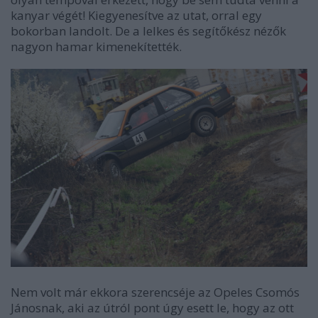
kanyar végét! Kiegyenesítve az utat, orral egy
bokorban landolt. De a lelkes és segítőkész nézők
nagyon hamar kimenekítették.
Nem volt már ekkora szerencséje az Opeles Csomós
Jánosnak, aki az útról pont úgy esett le, hogy az ott