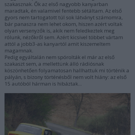
szakasznak. Ők az első nagyobb kanyarban
maradtak, én valamivel fentebb sétáltam. Az első
gyors nem tartogatott túl sok látványt számomra,
bár panaszra nem lehet okom, hiszen azért voltak
olyan versenyzők is, akik nem feledkeztek meg
rólunk, nézőkről sem. Azért kicsivel többet vártam
attól a jobb3-as kanyartól amit kiszemeltem
magamnak.
Pedig egyáltalán nem spórolták el már az első
szakaszt sem, a mellettünk álló rádiósnak
köszönhetően folyamatosan hallhattuk mi történik a
pályán, s bizony történésből nem volt hiány: az első
15 autóból hárman is hibáztak...