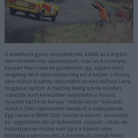
A következő gyors visszafelé jött, ebből az irányból
nem lehetett más választásom, csak az A bizonyos
kanyar! Nem csak én gondoltam így, rajtam kívül
rengeteg néző választotta még ezt a helyet. S bizony
nem hiába! A safety után máris az első előfutó Lada
forgással nyitott. A mezőny feléig szinte minden
második autó keresztben teljesítette a hosszú
nyújtott bal34-es kanyar "dobós-törős" kijáratát.
Aztán a 39es rajtszámtól beindult a mókuskerék.
Egy narancs BMW 325i 'kezdte a táncot', lecsúszott
az - egyébként sárral felhordott, csúszós - útról, de
másodpercek múlva már újra a kijelölt úton
folytatta a versenyzést. A következő, immár fehér