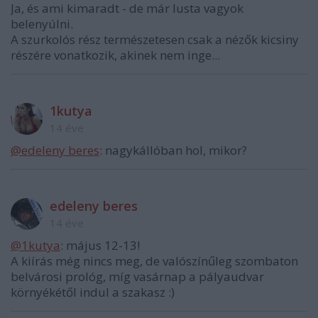
Ja, és ami kimaradt - de már lusta vagyok
belenyúlni.
A szurkolós rész természetesen csak a nézők kicsiny
részére vonatkozik, akinek nem inge...
1kutya
14 éve
@edeleny beres
: nagykállóban hol, mikor?
edeleny beres
14 éve
@1kutya
: május 12-13!
A kiírás még nincs meg, de valószínűleg szombaton
belvárosi prológ, míg vasárnap a pályaudvar
környékétől indul a szakasz :)