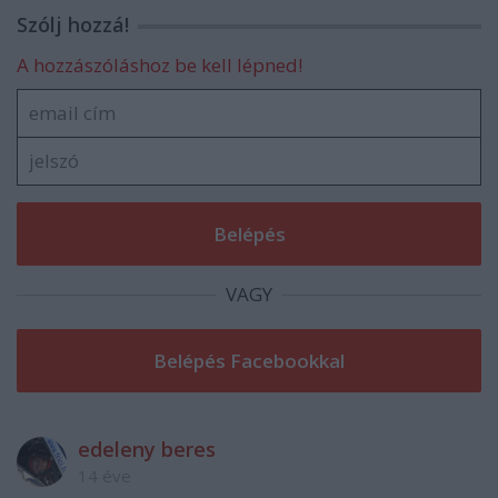
Szólj hozzá!
A hozzászóláshoz be kell lépned!
VAGY
edeleny beres
14 éve