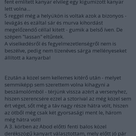
fent említett kanyar elvileg egy kigumizott kanyar
lett volna...
S reggel még a helyükön is voltak azok a bizonyos -
levágás és ezáltal sár és murva kihordást
megelőzendő céllal kitett - gumik a belső íven. De
szépen "lassan" eltűntek.
A viselkedésről és fegyelmezetlenségről nem is
beszélve, pedig nem tizenéves sárga mellényeseket
állított a kanyarba!
Ezután a közel sem kellemes kitérő után - melyet
semmiképp sem szerettem volna kihagyni a
beszámolómból - térjünk vissza azért a versenyhez,
hiszen szerencsére ezzel a sztorival az még közel sem
ért véget, sőt még a táv nagy része hátra volt, hiszen
az ötből még csak két gyorsasági ment le, három
még hátra volt!
A 3. körben az Abod előtti fenti balos közel
derékszögű kanyart választottam, mely előtt jó pár