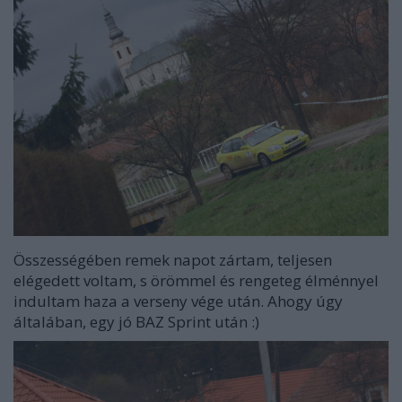
Összességében remek napot zártam, teljesen
elégedett voltam, s örömmel és rengeteg élménnyel
indultam haza a verseny vége után. Ahogy úgy
általában, egy jó BAZ Sprint után :)