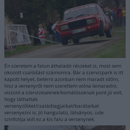
Én szeretem a falun áthaladó részeket is, most sem
okozott csalódást számomra. Bár a szervizpark is itt
kapott helyet, betérni azonban nem maradt időm,
hisz a versenyről nem szerettem volna lemaradni,
viszont a szervizeseknek/komálósoknak pont jó volt,
hogy láthatták
versenyzőiket/családtagjaikat/barátaikat
versenyezni is. Jó hangulatú, látványos, üde
színfoltja volt ez a kis falu a versenynek.