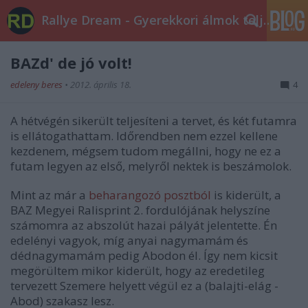
Rallye Dream - Gyerekkori álmok teljesüljetek!
BAZd' de jó volt!
edeleny beres
•
2012. április 18.
4
A hétvégén sikerült teljesíteni a tervet, és két futamra
is ellátogathattam. Időrendben nem ezzel kellene
kezdenem, mégsem tudom megállni, hogy ne ez a
futam legyen az első, melyről nektek is beszámolok.
Mint az már a
beharangozó posztból
is kiderült, a
BAZ Megyei Ralisprint 2. fordulójának helyszíne
számomra az abszolút hazai pályát jelentette. Én
edelényi vagyok, míg anyai nagymamám és
dédnagymamám pedig Abodon él. Így nem kicsit
megörültem mikor kiderült, hogy az eredetileg
tervezett Szemere helyett végül ez a (balajti-elág -
Abod) szakasz lesz.