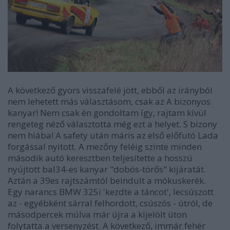
A következő gyors visszafelé jött, ebből az irányból
nem lehetett más választásom, csak az A bizonyos
kanyar! Nem csak én gondoltam így, rajtam kívül
rengeteg néző választotta még ezt a helyet. S bizony
nem hiába! A safety után máris az első előfutó Lada
forgással nyitott. A mezőny feléig szinte minden
második autó keresztben teljesítette a hosszú
nyújtott bal34-es kanyar "dobós-törős" kijáratát.
Aztán a 39es rajtszámtól beindult a mókuskerék.
Egy narancs BMW 325i 'kezdte a táncot', lecsúszott
az - egyébként sárral felhordott, csúszós - útról, de
másodpercek múlva már újra a kijelölt úton
folytatta a versenyzést. A következő, immár fehér