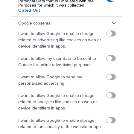
autó mellett. Sajnos ezt el kellett mondanom, mert
Personal Data that Is Unrelated with the
Purposes for which it was collected.
emberileg, és mint az autósportot szerető ember is
Opted Out
aggódom, s féltem a rendezők munkáját, s aggódom
Google consents
a versenyzők miatt is, akik teljesítménye előtt ezúttal
is elismeréssel adózok, s remélem mindenkinek
I want to allow Google to enable storage
sikerül ott lenni a következő verseny rajtjában.
related to advertising like cookies on web or
Akikről pedig beszéltem, azok jobb lenne, ha otthon
device identifiers in apps.
maradnának!!!
I want to allow my user data to be sent to
Hajrá B-A-Z Megyei Rallysprint!
S jöjjön hozzá a
Google for online advertising purposes.
szemléltető videó is, hogy ne csak a levegőben lógjon
a fenti pár nagyon igaz sor...
I want to allow Google to send me
personalized advertising.
Azt hiszem ehhez sok mindent nem lehet hozzáfűzni,
I want to allow Google to enable storage
de azért valamit mégiscsak. A következő szakasz
related to analytics like cookies on web or
előtt Üveges Gábor rendező végigment a pályán,
device identifiers in apps.
hogy minden rendben van-e, s szerencsémre én is
befértem hozzá (eljutva ezáltal oda, ahová sok-sok
I want to allow Google to enable storage
gyaloglás árán csak jóval később tudtam volna :)
related to functionality of the website or app.
Ekkor tudtam beszélni vele is egy pár szót (melyet