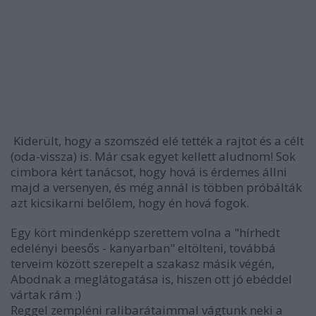
Kiderült, hogy a szomszéd elé tették a rajtot és a célt
(oda-vissza) is. Már csak egyet kellett aludnom! Sok
cimbora kért tanácsot, hogy hová is érdemes állni
majd a versenyen, és még annál is többen próbálták
azt kicsikarni belőlem, hogy én hová fogok.
Egy kört mindenképp szerettem volna a "hírhedt
edelényi beesős - kanyarban" eltölteni, továbbá
terveim között szerepelt a szakasz másik végén,
Abodnak a meglátogatása is, hiszen ott jó ebéddel
vártak rám :)
Reggel zempléni ralibarátaimmal vágtunk neki a