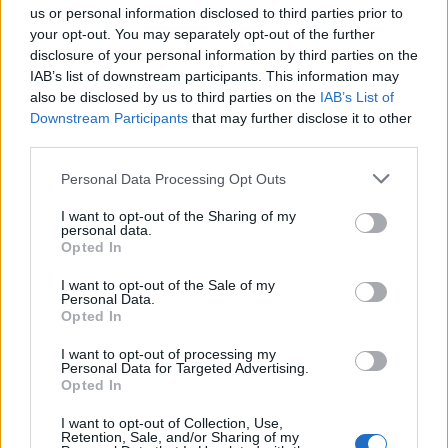
us or personal information disclosed to third parties prior to
sem tudtam volna jobban megfogalmazni, arról nem is
your opt-out. You may separately opt-out of the further
beszélve, hogy ezek nem egy taknyos 21 éves lelkes
szurkoló (azaz nem az én szavaim), hanem egy
disclosure of your personal information by third parties on the
tapasztalt, sokat látott és a raliért már nagyon sokat
IAB’s list of downstream participants. This information may
dolgozóé. Ettől függetlenül én is teljesen egyetértek
also be disclosed by us to third parties on the
IAB’s List of
vele:
Downstream Participants
that may further disclose it to other
third parties.
Please note that this website/app uses one or more Google
" Döbbenetes az a balhés réteg, aki megjelent
Personal Data Processing Opt Outs
services and may gather and store information including but
a pálya szélén, s reggel 9 órakor már néhányan azt
not limited to your visit or usage behaviour. You may click to
I want to opt-out of the Sharing of my
sem tudják hol vannak. Szép dolog a segítség, ám
personal data.
grant or deny consent to Google and its third-party tags to
Opted In
ahogy ezek az emberek tették, az inkább a balhé
use your data for below specified purposes in below Google
kedvéért ment, és sokszor csak a szerencsén múlott,
consent section.
I want to opt-out of the Sale of my
Personal Data.
hogy mindenki épp bőrrel megúszta! De a
Opted In
legdöbbenetesebb számomra az volt, mikor a 63-as
Lada bukásánál senki nem tudta még, hogy van-e
I want to opt-out of processing my
Personal Data for Targeted Advertising.
esetleg sérülése valamelyik versenyzőnek, akkor
Opted In
voltak olyan emberek, akik itallal a kezükben
I want to opt-out of Collection, Use,
örömtáncot jártak, és fényképeztették magukat az
Retention, Sale, and/or Sharing of my