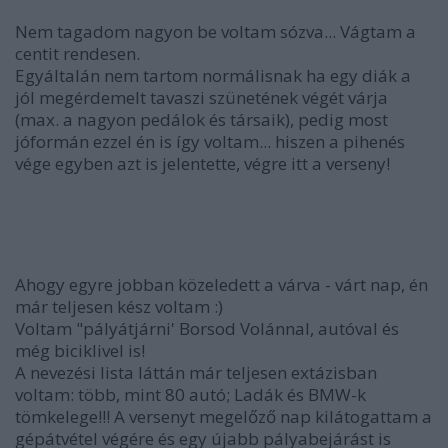
Nem tagadom nagyon be voltam sózva... Vágtam a
centit rendesen.
Egyáltalán nem tartom normálisnak ha egy diák a
jól megérdemelt tavaszi szünetének végét várja
(max. a nagyon pedálok és társaik), pedig most
jóformán ezzel én is így voltam... hiszen a pihenés
vége egyben azt is jelentette, végre itt a verseny!
Ahogy egyre jobban közeledett a várva - várt nap, én
már teljesen kész voltam :)
Voltam "pályátjárni' Borsod Volánnal, autóval és
még biciklivel is!
A nevezési lista láttán már teljesen extázisban
voltam: több, mint 80 autó; Ladák és BMW-k
tömkelege!!! A versenyt megelőző nap kilátogattam a
gépátvétel végére és egy újabb pályabejárást is