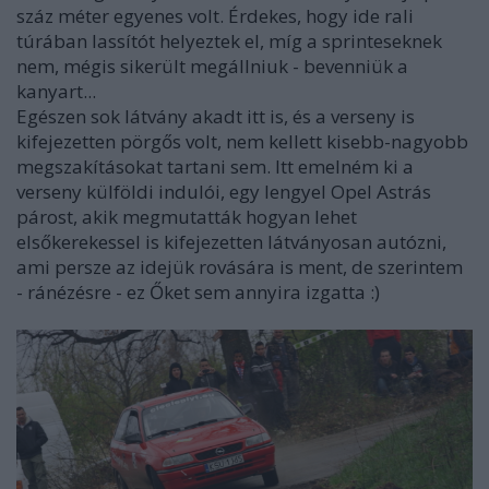
száz méter egyenes volt. Érdekes, hogy ide rali
túrában lassítót helyeztek el, míg a sprinteseknek
nem, mégis sikerült megállniuk - bevenniük a
kanyart...
Egészen sok látvány akadt itt is, és a verseny is
kifejezetten pörgős volt, nem kellett kisebb-nagyobb
megszakításokat tartani sem. Itt emelném ki a
verseny külföldi indulói, egy lengyel Opel Astrás
párost, akik megmutatták hogyan lehet
elsőkerekessel is kifejezetten látványosan autózni,
ami persze az idejük rovására is ment, de szerintem
- ránézésre - ez Őket sem annyira izgatta :)