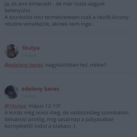
Ja, és ami kimaradt - de már lusta vagyok
belenyúlni.
A szurkolós rész természetesen csak a nézők kicsiny
részére vonatkozik, akinek nem inge...
1kutya
14 éve
@edeleny beres
: nagykállóban hol, mikor?
edeleny beres
14 éve
@1kutya
: május 12-13!
A kiírás még nincs meg, de valószínűleg szombaton
belvárosi prológ, míg vasárnap a pályaudvar
környékétől indul a szakasz :)