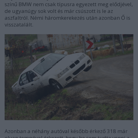
színű BMW nem csak típusra egyezett meg elődjével,
de ugyanúgy sok volt és már csúszott is le az
aszfaltról. Némi háromkerekezés után azonban Ő is
visszatalált.
Azonban a néhány autóval később érkező 318 már
olyan tempóval érkezett, hogy be sem tudta venni a