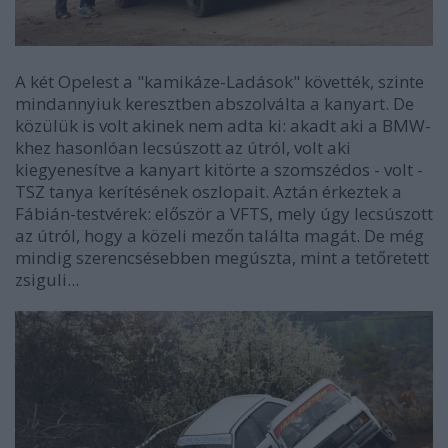
A két Opelest a "kamikáze-Ladások" követték, szinte
mindannyiuk keresztben abszolválta a kanyart. De
közülük is volt akinek nem adta ki: akadt aki a BMW-
khez hasonlóan lecsúszott az útról, volt aki
kiegyenesítve a kanyart kitörte a szomszédos - volt -
TSZ tanya kerítésének oszlopait. Aztán érkeztek a
Fábián-testvérek: először a VFTS, mely úgy lecsúszott
az útról, hogy a közeli mezőn találta magát. De még
mindig szerencsésebben megúszta, mint a tetőretett
zsiguli...