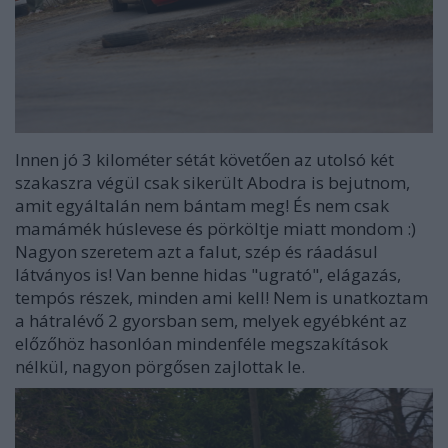
Innen jó 3 kilométer sétát követően az utolsó két
szakaszra végül csak sikerült Abodra is bejutnom,
amit egyáltalán nem bántam meg! És nem csak
mamámék húslevese és pörköltje miatt mondom :)
Nagyon szeretem azt a falut, szép és ráadásul
látványos is! Van benne hidas "ugrató", elágazás,
tempós részek, minden ami kell! Nem is unatkoztam
a hátralévő 2 gyorsban sem, melyek egyébként az
előzőhöz hasonlóan mindenféle megszakítások
nélkül, nagyon pörgősen zajlottak le.