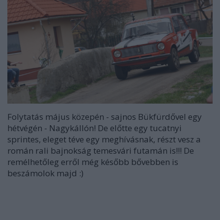
Folytatás május közepén - sajnos Bükfürdővel egy
hétvégén - Nagykállón! De előtte egy tucatnyi
sprintes, eleget téve egy meghívásnak, részt vesz a
román rali bajnokság temesvári futamán is!!! De
remélhetőleg erről még később bővebben is
beszámolok majd :)