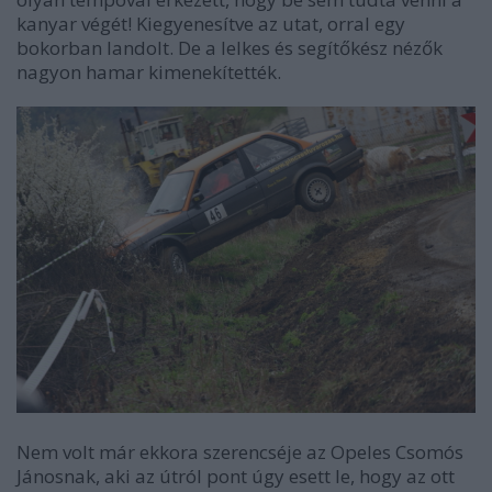
kanyar végét! Kiegyenesítve az utat, orral egy
bokorban landolt. De a lelkes és segítőkész nézők
nagyon hamar kimenekítették.
Nem volt már ekkora szerencséje az Opeles Csomós
Jánosnak, aki az útról pont úgy esett le, hogy az ott