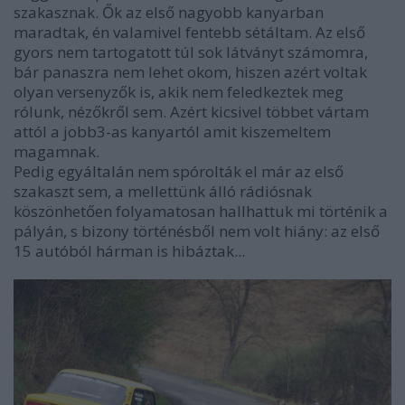
szakasznak. Ők az első nagyobb kanyarban
maradtak, én valamivel fentebb sétáltam. Az első
gyors nem tartogatott túl sok látványt számomra,
bár panaszra nem lehet okom, hiszen azért voltak
olyan versenyzők is, akik nem feledkeztek meg
rólunk, nézőkről sem. Azért kicsivel többet vártam
attól a jobb3-as kanyartól amit kiszemeltem
magamnak.
Pedig egyáltalán nem spórolták el már az első
szakaszt sem, a mellettünk álló rádiósnak
köszönhetően folyamatosan hallhattuk mi történik a
pályán, s bizony történésből nem volt hiány: az első
15 autóból hárman is hibáztak...