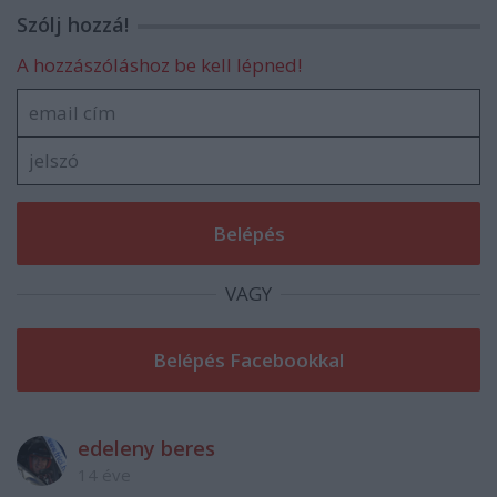
Szólj hozzá!
A hozzászóláshoz be kell lépned!
VAGY
edeleny beres
14 éve