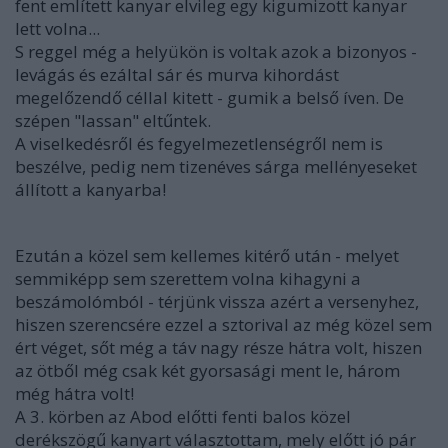
fent említett kanyar elvileg egy kigumizott kanyar
lett volna...
S reggel még a helyükön is voltak azok a bizonyos -
levágás és ezáltal sár és murva kihordást
megelőzendő céllal kitett - gumik a belső íven. De
szépen "lassan" eltűntek.
A viselkedésről és fegyelmezetlenségről nem is
beszélve, pedig nem tizenéves sárga mellényeseket
állított a kanyarba!
Ezután a közel sem kellemes kitérő után - melyet
semmiképp sem szerettem volna kihagyni a
beszámolómból - térjünk vissza azért a versenyhez,
hiszen szerencsére ezzel a sztorival az még közel sem
ért véget, sőt még a táv nagy része hátra volt, hiszen
az ötből még csak két gyorsasági ment le, három
még hátra volt!
A 3. körben az Abod előtti fenti balos közel
derékszögű kanyart választottam, mely előtt jó pár