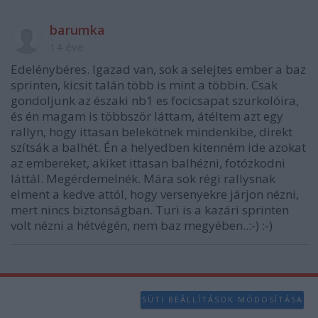
barumka
14 éve
Edelénybéres. Igazad van, sok a selejtes ember a baz
sprinten, kicsit talán több is mint a többin. Csak
gondoljunk az északi nb1 es focicsapat szurkolóira,
és én magam is többször láttam, átéltem azt egy
rallyn, hogy ittasan belekötnek mindenkibe, direkt
szítsák a balhét. Én a helyedben kitenném ide azokat
az embereket, akiket ittasan balhézni, fotózkodni
láttál. Megérdemelnék. Mára sok régi rallysnak
elment a kedve attól, hogy versenyekre járjon nézni,
mert nincs biztonságban. Turi is a kazári sprinten
volt nézni a hétvégén, nem baz megyében..:-) :-)
SÜTI BEÁLLÍTÁSOK MÓDOSÍTÁSA