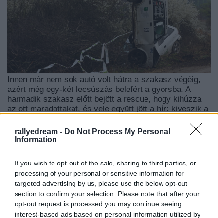
Innen már nem sok autó volt hátra a szakasz végéig,
azért még egy-két lecsúszás belefért a gyorsba. A
harmadik szakasz előtt bejött a rescue, hogy kihúzza
az ott maradottakat, és vele együtt jött a hír: kiveszik a
kanyart a szakaszból! Ez jelen esetben könnyen
megoldható volt, ugyanis ez a trükkös hely gyors
rallyedream -
Do Not Process My Personal
elején/végén(iránytól függően) található.
Information
Ennek több oka is volt, s bár a nézők közül volt aki
hangos kurvaanyázással fejezte ki nem tetszését a
If you wish to opt-out of the sale, sharing to third parties, or
Rendezőség felé, első sorban miattuk hozták meg ezt -
processing of your personal or sensitive information for
a szerintem logikusnak mondható - döntést az
targeted advertising by us, please use the below opt-out
illetékesek. a történet ezen része akár külön posztot is
section to confirm your selection. Please note that after your
érdemelhetne. Sokáig gondolkoztam, hogyan is
opt-out request is processed you may continue seeing
írhatnám le az itt látottakat... de Tóth István - a
interest-based ads based on personal information utilized by
Zemplén TV operatőre és szerkesztője szavaitól én