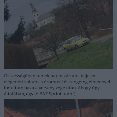
Összességében remek napot zártam, teljesen
elégedett voltam, s örömmel és rengeteg élménnyel
indultam haza a verseny vége után. Ahogy úgy
általában, egy jó BAZ Sprint után :)