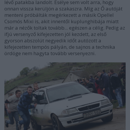
lévő patakba landolt. Esélye sem volt arra, hogy
onnan vissza kerüljön a szakaszra. Míg az Ő autóját
menteni próbálták megérkezett a másik Opellel
Csomós Mixi is, akit innentől kuplunghibája miatt
már a nézők toltak tovább... egészen a célig. Pedig az
ifjú versenyző kifejezetten jól kezdett, az első
gyorson abszolút negyedik időt autózott a
kifejezetten tempós pályán, de sajnos a technika
ördöge nem hagyta tovább versenyezni.