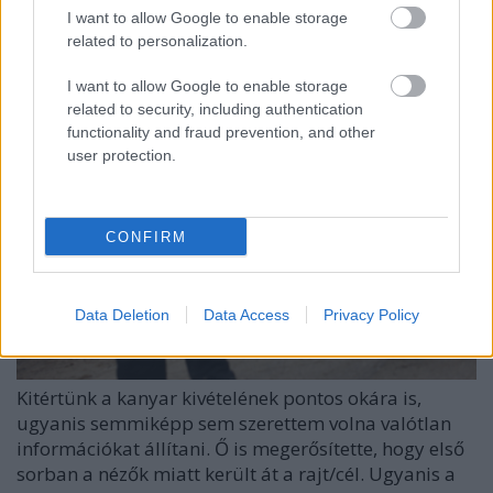
I want to allow Google to enable storage
bekapcsolt rádiója révén minden rádiós ponton
related to personalization.
hallani lehetett :D
I want to allow Google to enable storage
related to security, including authentication
functionality and fraud prevention, and other
user protection.
CONFIRM
Data Deletion
Data Access
Privacy Policy
Kitértünk a kanyar kivételének pontos okára is,
ugyanis semmiképp sem szerettem volna valótlan
információkat állítani. Ő is megerősítette, hogy első
sorban a nézők miatt került át a rajt/cél. Ugyanis a