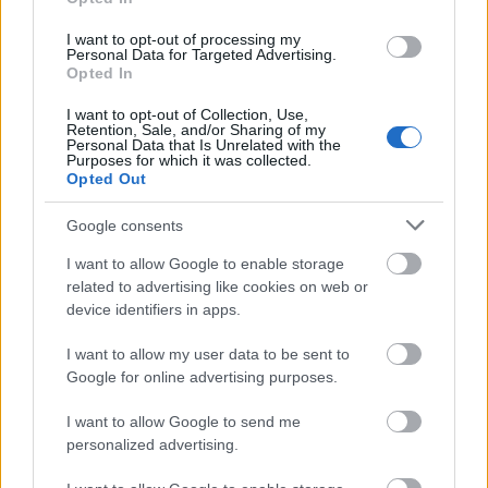
egy ugyanilyen csatában én nyertem, most Norbiék, úgyhogy gratulálok
I want to opt-out of processing my
nekik. Aminek örülök, hogy mi sem hibáztunk és az autó is remekül
Personal Data for Targeted Advertising.
működött, s bár pillanatnyilag nem vagyok feldobva a második hely
Opted In
miatt, a végelszámolásnál egészen biztosan jól jönnek majd ezek a
pontok” – mondta Frici, aki a power stage-en, vagyis az utolsó
I want to opt-out of Collection, Use,
Retention, Sale, and/or Sharing of my
szakaszon még begyűjtött egy pontot, ugyanis az idén bevezetett új
Personal Data that Is Unrelated with the
szabályok szerint az utolsó gyorsaságiért plusz pontok járnak,
Purposes for which it was collected.
Opted Out
ugyanúgy, mint a világbajnokságon.
Google consents
I want to allow Google to enable storage
related to advertising like cookies on web or
device identifiers in apps.
I want to allow my user data to be sent to
Google for online advertising purposes.
I want to allow Google to send me
personalized advertising.