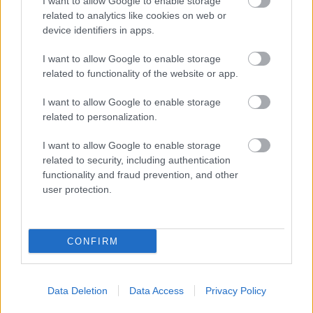
I want to allow Google to enable storage
related to analytics like cookies on web or
device identifiers in apps.
46. Mecsek-rali, a bajnokság 2. futama
I want to allow Google to enable storage
Végeredmény: 1. Herczig Norbert, Bacigal Igor (Škoda Rally Team
related to functionality of the website or app.
Hungária, Škoda Fabia S2000) 1:17:30.1, 2. Turán, Zsiros (Turán
Motorsport, Ford Fiesta S2000) 21.7 másodperc hátrány, 3. Botka D.,
I want to allow Google to enable storage
Mihalik (Dunlop Motorsport, Mitsubishi Lancer Evo9) 49.6 mp h.
related to personalization.
Forrás: Just Creative
I want to allow Google to enable storage
related to security, including authentication
functionality and fraud prevention, and other
user protection.
Címkék:
sajtóközlemény
orb
mecsek rallye
turán frici
zsiros
gábor
CONFIRM
Data Deletion
Data Access
Privacy Policy
Ajánlott bejegyzések: