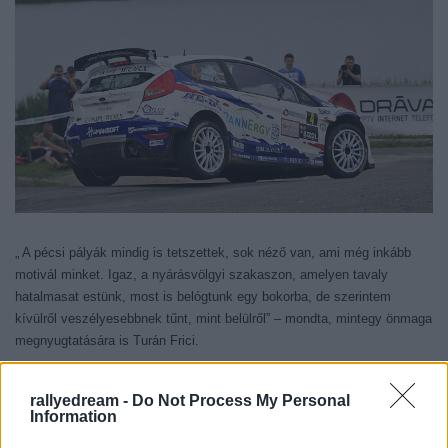
„ A pécsi pályák mindig is tetszettek, sok néző van, ami még inkább
motivál minket. Igaz, a nyárásvölgyi szakaszon, amelyen tavaly
hatalmasat estünk, most is belógtunk egy bokorba, de szerintem
kívülről veszélyesebbnek tűnt, mint belülről” – mondta, mintegy önmaga
megnyugtatására is Turán Frici.
rallyedream -
Do Not Process My Personal
Information