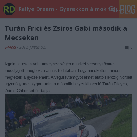
Rallye Dream - Gyerekkori álmok teljesüljetek!
Turán Frici és Zsiros Gabi második a
Mecseken
T-Maci
•
2012. június 02.
0
Izgalmas csata volt, amelynek végén mindkét versenyzőpáros
mosolygott, méghozzá annak tudatában, hogy mindketten mindent
megtettek a győzelemért. A végül futamgyőzelmet arató Herczig Norbert
ugyanúgy mosolygott, mint a második helyet kiharcoló Turán Frigyes,
Zsiros Gábor kettős tagjai.