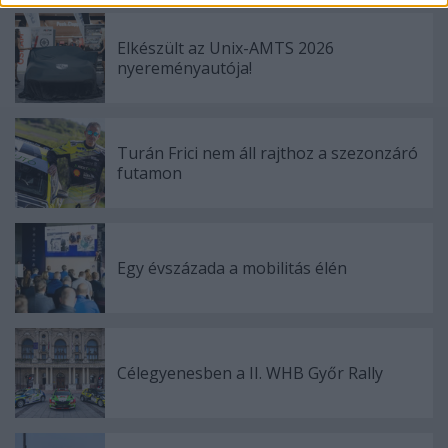
Elkészült az Unix-AMTS 2026
nyereményautója!
Turán Frici nem áll rajthoz a szezonzáró
futamon
Egy évszázada a mobilitás élén
Célegyenesben a II. WHB Győr Rally