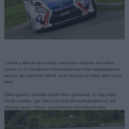
Turánék a Mecsek-rali éjszakai szakaszain szereztek némi előnyt,
persze, a 2.5 másodpercet semmiképpen sem lehet megnyugtatónak
nevezni, de csakhamar kiderült, ha jól beosztja az ember, akkor sokat
érhet.
Eltelt ugyanis a szombati napból három gyorsasági, és még mindig
Friciék vezettek, igaz, akkor már csak két tizedmásodperccel, ami
jóformán semmi. Persze, a győzelemhez pont elég lett volna.