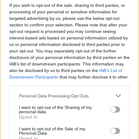
If you wish to opt-out of the sale, sharing to third parties, or
processing of your personal or sensitive information for
targeted advertising by us, please use the below opt-out
section to confirm your selection. Please note that after your
opt-out request is processed you may continue seeing
interest-based ads based on personal information utilized by
us or personal information disclosed to third parties prior to
your opt-out. You may separately opt-out of the further
disclosure of your personal information by third parties on the
IAB’s list of downstream participants. This information may
also be disclosed by us to third parties on the
IAB’s List of
Downstream Participants
that may further disclose it to other
Maradt tehát még három gyorsasági szakasz, amelyen eldőlt a verseny.
third parties.
Pontosabban már az utolsó kör második szakaszán eldőlt. Méghozzá a
Please note that this website/app uses one or more Google
Personal Data Processing Opt Outs
gumiválasztás miatt.
services and may gather and store information including but
not limited to your visit or usage behaviour. You may click to
I want to opt-out of the Sharing of my
„Őszintén szólva választhattunk volna jobban gumit. A közepeset tettük
personal data.
grant or deny consent to Google and its third-party tags to
fel, mert úgy gondoltam, kockázatos lenne a keményet használni, ám a
Opted In
use your data for below specified purposes in below Google
második szakaszon ezzel nem lehetett annál gyorsabban menni, mint
consent section.
I want to opt-out of the Sale of my
ahogy mi mentünk. Mégis kaptunk tizenkét másodpercet Herczigéktől,
Personal Data.
s ezzel el is ment a meccs... Ettől függetlenül jó verseny volt, 2009-ben
Opted In