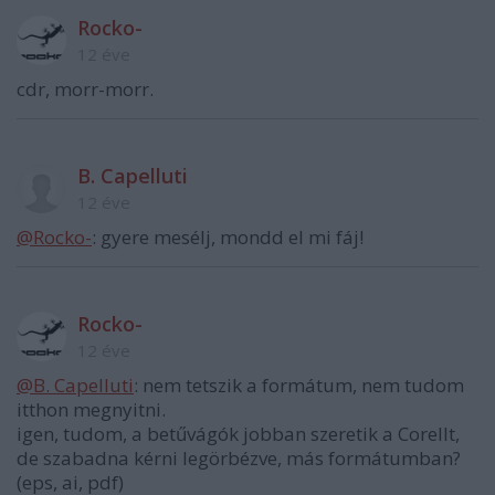
Rocko-
12 éve
cdr, morr-morr.
B. Capelluti
12 éve
@Rocko-
: gyere mesélj, mondd el mi fáj!
Rocko-
12 éve
@B. Capelluti
: nem tetszik a formátum, nem tudom
itthon megnyitni.
igen, tudom, a betűvágók jobban szeretik a Corellt,
de szabadna kérni legörbézve, más formátumban?
(eps, ai, pdf)