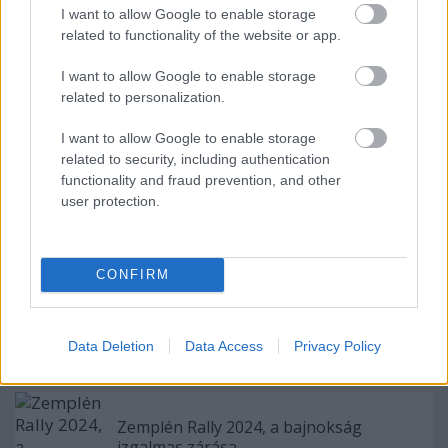
I want to allow Google to enable storage
Címkék:
közösség
matrica
miblog
sticker
rallye dream
RD
related to functionality of the website or app.
levonó
levonyó
I want to allow Google to enable storage
related to personalization.
I want to allow Google to enable storage
Ajánlott bejegyzések:
related to security, including authentication
functionality and fraud prevention, and other
user protection.
Elkészült az Unix-AMTS 2026
nyereményautója!
CONFIRM
1. Futam 2025, a havas kezdet
Data Deletion
Data Access
Privacy Policy
Zemplén Rally 2024, a bajnokság
izgalmas zárása