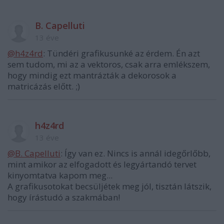
B. Capelluti
13 éve
@h4z4rd
: Tündéri grafikusunké az érdem. Én azt
sem tudom, mi az a vektoros, csak arra emlékszem,
hogy mindig ezt mantrázták a dekorosok a
matricázás előtt. ;)
h4z4rd
13 éve
@B. Capelluti
: Így van ez. Nincs is annál idegőrlőbb,
mint amikor az elfogadott és legyártandó tervet
kinyomtatva kapom meg...
A grafikusotokat becsüljétek meg jól, tisztán látszik,
hogy írástudó a szakmában!