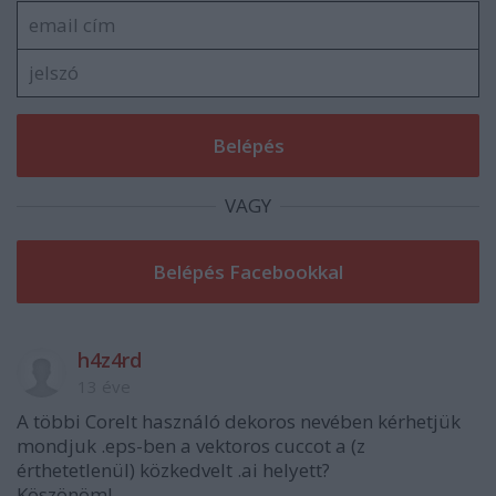
VAGY
h4z4rd
13 éve
A többi Corelt használó dekoros nevében kérhetjük
mondjuk .eps-ben a vektoros cuccot a (z
érthetetlenül) közkedvelt .ai helyett?
Köszönöm!