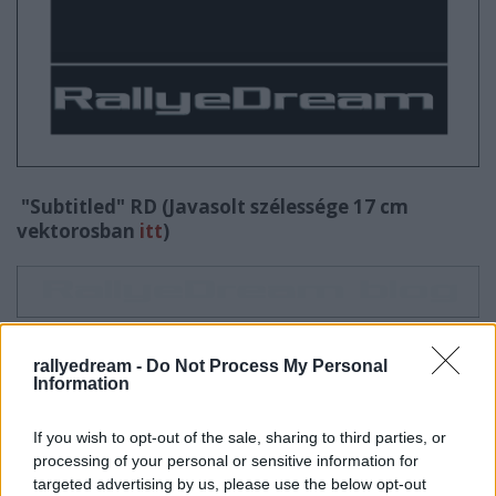
"Subtitled" RD (Javasolt szélessége 17 cm
vektorosban
itt
)
Szélvédőcsík
kívülre
(
vektorosban
itt
)
rallyedream -
Do Not Process My Personal
Information
If you wish to opt-out of the sale, sharing to third parties, or
processing of your personal or sensitive information for
targeted advertising by us, please use the below opt-out