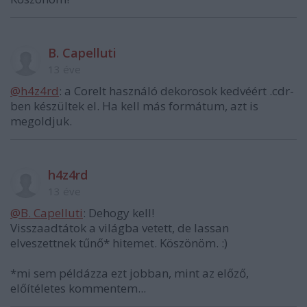
B. Capelluti
13 éve
@h4z4rd
: a Corelt használó dekorosok kedvéért .cdr-
ben készültek el. Ha kell más formátum, azt is
megoldjuk.
h4z4rd
13 éve
@B. Capelluti
: Dehogy kell!
Visszaadtátok a világba vetett, de lassan
elveszettnek tűnő* hitemet. Köszönöm. :)
*mi sem példázza ezt jobban, mint az előző,
előítéletes kommentem...