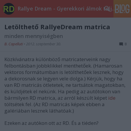
Rallye Dream - Gyerekkori álmok teljesüljetek!
Letölthető RallyeDream matrica
minden mennyiségben
B. Capelluti
•
2012. szeptember 30.
8
Közkívánatra különböző matricaterveink nagy
felbontásban jobbklikkel menthetőek. (Hamarosan
vektoros formátumban is letölthetőek lesznek, hogy
a dekorosnak se legyen vele dolga.) Kérjük, hogy ha
van RD matricás ötletetek, ne tartsátok magatokban,
és küldjétek el nekünk. Ha pedig az autótokon van
bármilyen RD matrica, az arról készült képet
ide
töltsétek fel. (Az RD matricás képek ebben a
galériában lesznek láthatóak.)
Ezeken az autókon ott az RD. És a tiéden?