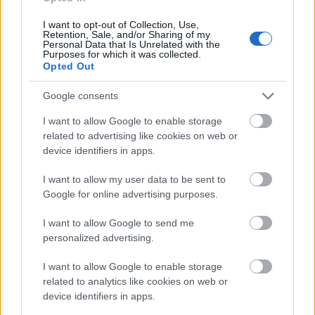
I want to opt-out of Collection, Use,
Retention, Sale, and/or Sharing of my
Personal Data that Is Unrelated with the
Purposes for which it was collected.
Opted Out
Google consents
I want to allow Google to enable storage
related to advertising like cookies on web or
device identifiers in apps.
Hagyományos ajtópanel Mészáros Sándor terve
(vektorosban
itt
)
I want to allow my user data to be sent to
Google for online advertising purposes.
I want to allow Google to send me
Emlékeztek, még? Ez volt az eredeti. Keressük a
personalized advertising.
régi nagy méretű változatát, hogy ezt is
lehessen ragasztani.
I want to allow Google to enable storage
related to analytics like cookies on web or
device identifiers in apps.