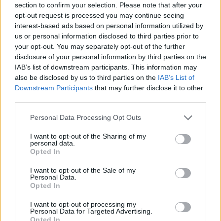
Szélvédőcsík
belülre
(
vektorosban
itt
)
section to confirm your selection. Please note that after your
opt-out request is processed you may continue seeing
interest-based ads based on personal information utilized by
us or personal information disclosed to third parties prior to
your opt-out. You may separately opt-out of the further
Felirat (
vektorosban
itt
)
disclosure of your personal information by third parties on the
IAB’s list of downstream participants. This information may
also be disclosed by us to third parties on the
IAB’s List of
Downstream Participants
that may further disclose it to other
third parties.
Please note that this website/app uses one or more Google
Personal Data Processing Opt Outs
services and may gather and store information including but
not limited to your visit or usage behaviour. You may click to
I want to opt-out of the Sharing of my
personal data.
grant or deny consent to Google and its third-party tags to
Opted In
use your data for below specified purposes in below Google
consent section.
I want to opt-out of the Sale of my
Personal Data.
Opted In
I want to opt-out of processing my
Personal Data for Targeted Advertising.
Opted In