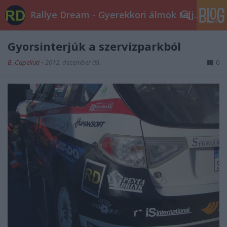
Rallye Dream - Gyerekkori álmok teljesüljetek!
Gyorsinterjúk a szervizparkból
B. Capelluti
•
2012. december 09.
0