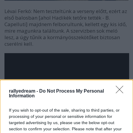
Lévai Ferkó: Nem teszteltünk a verseny előtt, ezért az
első balosban [ahol Hadikék tetőre tették - B.
Capelluti] majdnem felborultunk, kellett egy kis idő,
mire magunkra találtunk. A szervizben sok meló
lesz, a úgy tűnik a kormányösszekötőket biztosan
cserélni kell.
rallyedream -
Do Not Process My Personal
Information
If you wish to opt-out of the sale, sharing to third parties, or
processing of your personal or sensitive information for
targeted advertising by us, please use the below opt-out
section to confirm your selection. Please note that after your