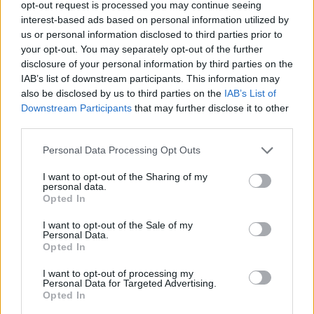
opt-out request is processed you may continue seeing
interest-based ads based on personal information utilized by
us or personal information disclosed to third parties prior to
your opt-out. You may separately opt-out of the further
disclosure of your personal information by third parties on the
IAB’s list of downstream participants. This information may
also be disclosed by us to third parties on the
IAB’s List of
Downstream Participants
that may further disclose it to other
third parties.
Please note that this website/app uses one or more Google
Personal Data Processing Opt Outs
services and may gather and store information including but
not limited to your visit or usage behaviour. You may click to
I want to opt-out of the Sharing of my
personal data.
grant or deny consent to Google and its third-party tags to
Opted In
Bonnyai Péter elmeséli mi történt (Bocs, kicsit szeles a
use your data for below specified purposes in below Google
felvétel)
consent section.
I want to opt-out of the Sale of my
Personal Data.
Opted In
I want to opt-out of processing my
Personal Data for Targeted Advertising.
Opted In