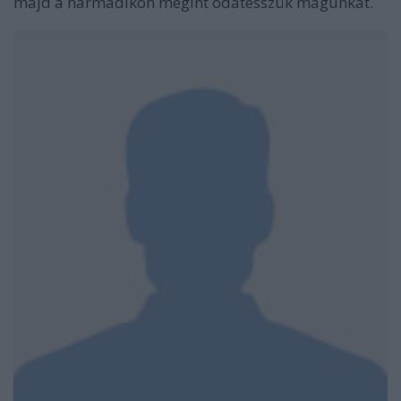
majd a harmadikon megint odatesszük magunkat.