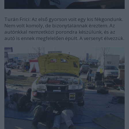
Turán Frici: Az első gyorson volt egy kis fékgondunk.
Nem volt komoly, de bizonytalannak éreztem. Az
autónkkal nemzetközi porondra készülünk, és az
autó is ennek megfelelően épült. A versenyt élvezzük.