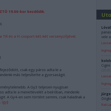
TÓ 19.00-kor kezdődik.
Ut
el.
Lóval
panas
 a TR és a H-csoport két-két versenyzőjével
.
vele a
Lassan
legna
t
kolol
Cigir
fejeződött, csak egy páros adta le a
(
2020.
indenki más teljesítette a gyorsaságit.
Lassan
legna
eménytelenebb. A Gy3 teljesen nyugisan
os adta le a menetlevelét a beíróban, mindenki
jürge
ágit. A Gy4-en sem történt semmi, csak haladnak a
Dögkes
l.
így
)
Rali 