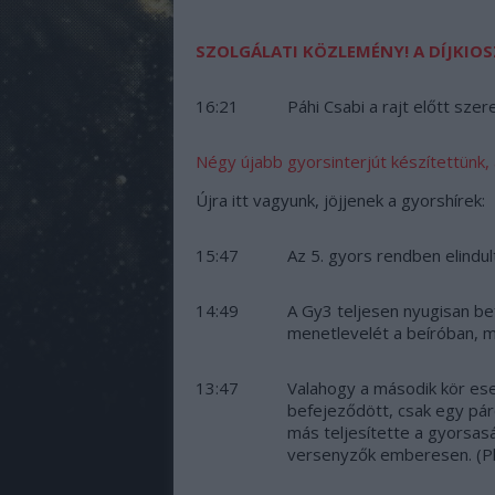
SZOLGÁLATI KÖZLEMÉNY! A DÍJKIOSZ
16:21
Páhi Csabi a rajt előtt szer
Négy újabb gyorsinterjút készítettünk,
Újra itt vagyunk, jöjjenek a gyorshírek:
15:47
Az 5. gyors rendben elindul
14:49
A Gy3 teljesen nyugisan be
menetlevelét a beíróban, m
13:47
Valahogy a második kör es
befejeződött, csak egy pár
más teljesítette a gyorsas
versenyzők emberesen. (P