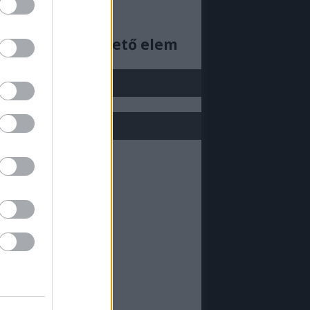
ajjdecsunya feed
cs megjeleníthető elem
j be!
ML doboz