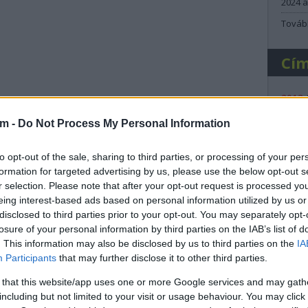
2024 á
Továb
Cí
2013
(
14
)
b
am -
Do Not Process My Personal Information
bükfü
Citro
(
13
)
D
to opt-out of the sale, sharing to third parties, or processing of your per
deutsc
formation for targeted advertising by us, please use the below opt-out s
(
23
)
e
parkba, beszélgetek, és talán videózok is.
r selection. Please note that after your opt-out request is processed y
ford
(
tek, ha kértek.
eing interest-based ads based on personal information utilized by us or
(
20
)
g
disclosed to third parties prior to your opt-out. You may separately opt-
histor
Shell
losure of your personal information by third parties on the IAB’s list of
la, Szabó Laci és Kurtos újrarajtolt a GY2-n
kassa
. This information may also be disclosed by us to third parties on the
IA
mivel
Participants
that may further disclose it to other third parties.
lancia
Lukác
 that this website/app uses one or more Google services and may gath
(
36
)
m
including but not limited to your visit or usage behaviour. You may click 
lkatrészért
(
56
)
m