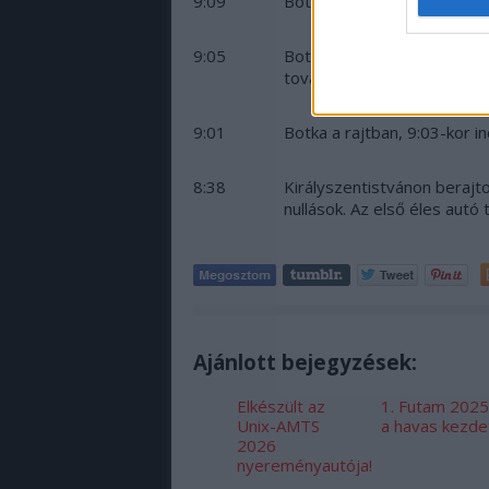
9:09
Botka a reptéren szűkre v
9:05
Botka elrajtolt, az utána in
tovább. Turánák is elrajtolt
9:01
Botka a rajtban, 9:03-kor in
8:38
Királyszentistvánon berajto
nullások. Az első éles autó t
Ajánlott bejegyzések:
Elkészült az
1. Futam 2025
Unix-AMTS
a havas kezde
2026
nyereményautója!