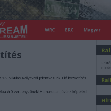
WRC
ERC
Magyar
Ral
títés
Raliró
minden
 16. Mikulás Rallye-ról jelentkezünk. Élő közvetítés
Ral
 célba érő versenyzőnek! Hamarosan jövünk képekkel
Hir