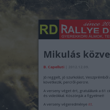
Mikulás közve
B. Capelluti
| 2012.12.09.
Jó reggelt, jó szurkolást, Veszprémből a
következik, percről-percre.
A verseny véget ért, gratulálunk a 61
és videókkal. Köszönjük a figyelmet!
A verseny végeredménye
itt
.