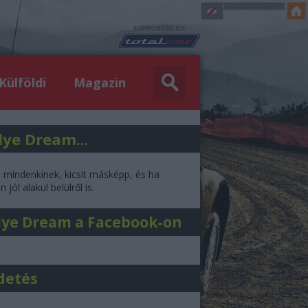
Külföldi
Magazin
lye Dream...
l mindenkinek, kicsit másképp, és ha
 jól alakul belülről is.
lye Dream a Facebook-on
detés