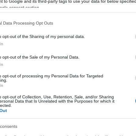
 to Google and its third-party tags to use your data for below specifi
mikke
ogle consent section.
körgyorson kiestek
mikulá
mnas
(
13
)
n
l Data Processing Opt Outs
a 34-es rajtszám után megállítják a mezőnyt,
el atti
ORB
(
o opt-out of the Sharing of my personal data.
peuge
In
(
14
)
r
Hidegék hosszú tanakodás és szerelés után
ranga 
istván felé el az alagút után, Budaváriék,
(
13
)
s
o opt-out of the Sale of my Personal Data.
ogier
In
suzuk
(
21
)
s
tt a GY2-n vannak nagyobb lukak az autók között,
to opt-out of processing my Personal Data for Targeted
(
11
)
t
ing.
.
In
turán
vesz
o opt-out of Collection, Use, Retention, Sale, and/or Sharing
(
13
)
V
ersonal Data that Is Unrelated with the Purposes for which it
motor
lected.
WRC2
Out
ak, nem tudják folytatni. A 16-os rádióspontnál
. (Vigyetek nekik meleg teát!)
r
consents
Nin
.7)