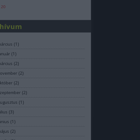
 20
chívum
(
1
)
március
(
1
)
anuár
(
2
)
március
(
2
)
november
(
2
)
október
(
2
)
szeptember
(
1
)
augusztus
(
3
)
úlius
(
1
)
únius
(
2
)
május