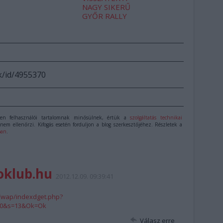
NAGY SIKERŰ
GYŐR RALLY
k/id/4955370
n felhasználói tartalomnak minősülnek, értük a
szolgáltatás technikai
nem ellenőrzi. Kifogás esetén forduljon a blog szerkesztőjéhez. Részletek a
ban
.
oklub.hu
2012.12.09. 09:39:41
u/wap/indexdget.php?
t=0&s=13&Ok=Ok
Válasz erre