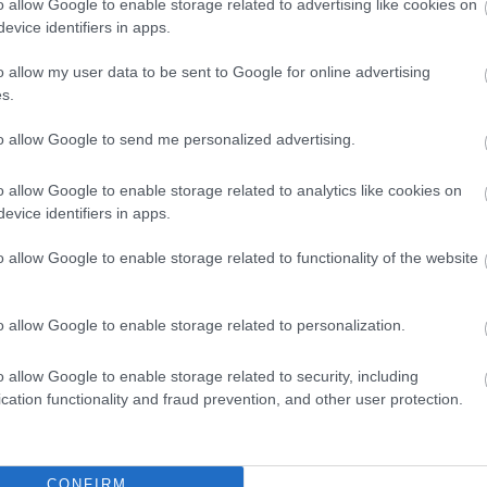
o allow Google to enable storage related to advertising like cookies on
evice identifiers in apps.
j
+0.10 BOTKA,+0.80 BALOGH,+1.80
mények a netrally.hu app-jában, v
Nin
o allow my user data to be sent to Google for online advertising
/results
s.
Lép
to allow Google to send me personalized advertising.
o allow Google to enable storage related to analytics like cookies on
HT
tt a Gy1-en kiállt.
evice identifiers in apps.
tet kapott Szentkirályszabadján kicserélték
o allow Google to enable storage related to functionality of the website
em fog menni, a 00 után majd Botkáék jönnek.
o allow Google to enable storage related to personalization.
 az úttesten csámborogjanak, mert már mindkét
o allow Google to enable storage related to security, including
cation functionality and fraud prevention, and other user protection.
 az előfutók
CONFIRM