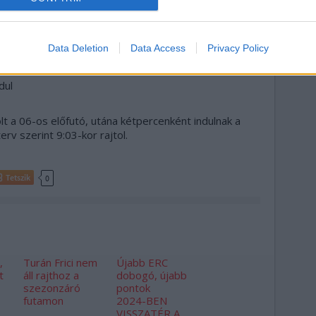
esz mindent, ötösével gurulnak a gumizások
dult Hadik a rajt után felborult, de lassan mennek
Data Deletion
Data Access
Privacy Policy
ak.
dul
lt a 06-os előfutó, utána kétpercenként indulnak a
erv szerint 9:03-kor rajtol.
Tetszik
0
,
Turán Frici nem
Újabb ERC
t
áll rajthoz a
dobogó, újabb
szezonzáró
pontok
futamon
2024-BEN
VISSZATÉR A