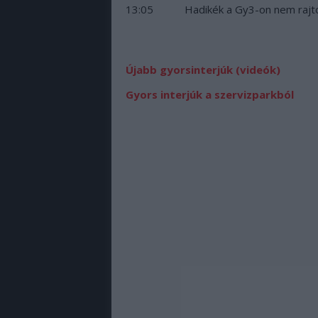
13:05
Hadikék a Gy3-on nem rajto
Újabb gyorsinterjúk (videók)
Gyors interjúk a szervizparkból