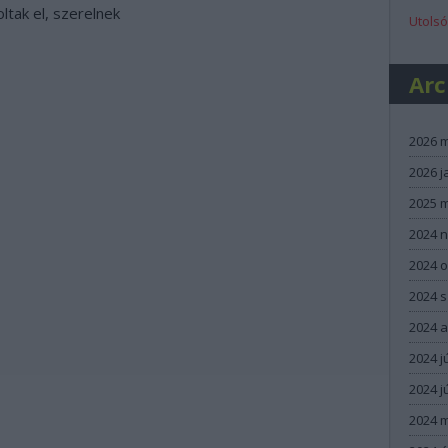
ltak el, szerelnek
Utolsó
Ar
2026 
2026 j
2025 
2024 
2024 
2024 
2024 
2024 j
2024 j
2024 