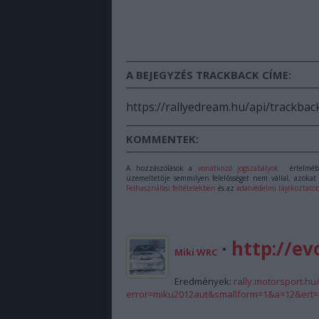
A BEJEGYZÉS TRACKBACK CÍME:
https://rallyedream.hu/api/trackbac
KOMMENTEK:
A hozzászólások a
vonatkozó jogszabályok
értelmébe
üzemeltetője semmilyen felelősséget nem vállal, azokat 
Felhasználási feltételekben
és az
adatvédelmi tájékoztató
·
http://ev
Miki WRC
Eredmények:
rally.motorsport.h
error=miku2012aut&smallform=1&a=12&er