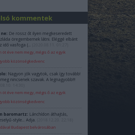
olsó kommentek
 ne:
De rossz őt ilyen megkeseredett
zláda öregembernek látni. Eléggé elbánt
z idő vasfoga (...
(
2020.08.11. 01:27
)
 öt éve nem megy, mégis ő az egyik
gyobb közönségkedvenc
olo:
Nagyon jók vagytok, csak így tovább!
e meg nincsenek szavak. A legnagyobb!!!
08.10. 14:30
)
 öt éve nem megy, mégis ő az egyik
gyobb közönségkedvenc
n baromartz:
Lánchídon áthajtás,
elyű-style... Adja.
(
2018.12.20. 22:18
)
Ladával Budapest belvárosában