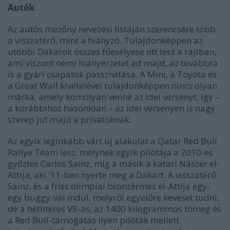
Autók
Az autós mezőny nevezési listáján szerencsére több
a visszatérő, mint a hiányzó. Tulajdonképpen az
utóbbi Dakarok összes főesélyese ott lesz a rajtban,
ami viszont némi hiányérzetet ad majd, az továbbra
is a gyári csapatok passzivitása. A Mini, a Toyota és
a Great Wall kivételével tulajdonképpen nincs olyan
márka, amely komolyan venné az idei versenyt, így
–
a korábbihoz hasonlóan
–
az idei versenyen is nagy
szerep jut majd a privátoknak.
Az egyik leginkább várt új alakulat a Qatar Red Bull
Rallye Team lesz, melynek egyik pilótája a 2010-es
győztes Carlos Sainz, míg a másik a katari Nászer el-
Attija, aki '11-ben nyerte meg a Dakart. A visszatérő
Sainz, és a friss olimpiai bronzérmes el-Attija egy-
egy buggy-val indul, melyről egyelőre keveset tudni,
de a hétliteres V8-as, az 1400 kilogrammos tömeg és
a Red Bull-támogatás ilyen pilóták mellett