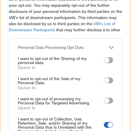
your opt-out. You may separately opt-out of the further
disclosure of your personal information by third parties on the
IAB’s list of downstream participants. This information may
also be disclosed by us to third parties on the
IAB’s List of
Downstream Participants
that may further disclose it to other
third parties.
Gerard de Rooy a 2012-es Dakaron
Please note that this website/app uses one or more Google
Personal Data Processing Opt Outs
services and may gather and store information including but
Magyar induló itt is lesz, de a Darázsi-Vörös-Szalai
not limited to your visit or usage behaviour. You may click to
I want to opt-out of the Sharing of my
hármas most is inkább a szervizfeladatokra,
personal data.
grant or deny consent to Google and its third-party tags to
mintsem az értékelésre koncentrál majd.
Opted In
use your data for below specified purposes in below Google
consent section.
I want to opt-out of the Sale of my
Motorok
Personal Data.
Opted In
A motoroknál egyértelműen Cyril Despres a
főesélyes. A négyszeres győztes francia legnagyobb
I want to opt-out of processing my
Personal Data for Targeted Advertising.
ellenfele, Marc Coma
–
akivel 2005 óta felváltva
Opted In
nyerik a Dakarokat
–
sérülés miatt
nem tud részt
venni a versenyen
, így a szokottnál könnyebb dolga
I want to opt-out of Collection, Use,
Retention, Sale, and/or Sharing of my
lesz a tapasztalt KTM-esnek. Ellenfelekre talán
Personal Data that Is Unrelated with the