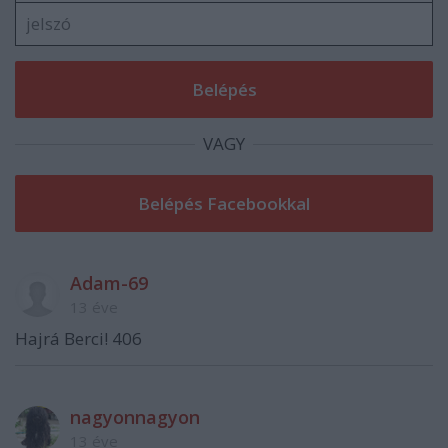
VAGY
Adam-69
13 éve
Hajrá Berci! 406
nagyonnagyon
13 éve