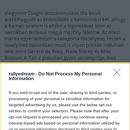
Vlagyimir Csagin visszavonulása óta kicsit
alábbhagyott az érdeklődés a kamionok iránt, ahogy
a Kamaz-uralom is eltűnt a legendával. Idén az
Ivecokban testesül meg a mezőny félelme. Az olasz
márka egyértelműen a kategória főesélyese, hiszen a
tavalyihoz hasonlóan most is olyan pilóták indulnak
vele, mint Gerard de Rooy, Hans Stacey és Miki
Biasion. A Tatra pokolian gyors versenyzője, Ales
Loprais is rajthoz áll, és az MAN hollandját, Marcel
van Vlietet is komolyan kell venni. Megfeledkezni
rallyedream -
Do Not Process My Personal
persze a Kamazokról sem érdemes, hiszen a Csagin
Information
és Kabirov árnyékában kinevelkedett generáció
évről-évre veszélyesebb.
If you wish to opt-out of the sale, sharing to third parties, or
processing of your personal or sensitive information for
targeted advertising by us, please use the below opt-out
section to confirm your selection. Please note that after your
opt-out request is processed you may continue seeing
interest-based ads based on personal information utilized by
us or personal information disclosed to third parties prior to