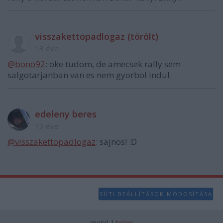
visszakettopadlogaz (törölt)
13 éve
@bono92
: oke tudom, de amecsek rally sem
salgotarjanban van es nem gyorbol indul.
edeleny beres
13 éve
@visszakettopadlogaz
: sajnos! :D
SÜTI BEÁLLÍTÁSOK MÓDOSÍTÁSA
mobil
|
teljes