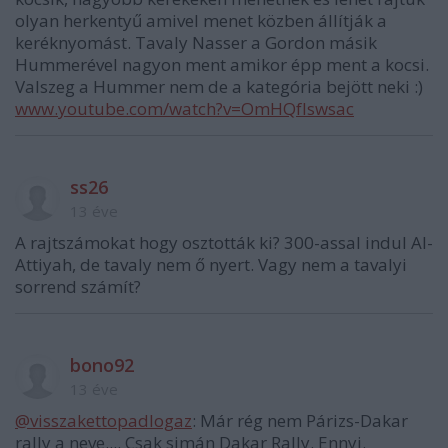
olyan herkentyű amivel menet közben állítják a
keréknyomást. Tavaly Nasser a Gordon másik
Hummerével nagyon ment amikor épp ment a kocsi.
Valszeg a Hummer nem de a kategória bejött neki :)
www.youtube.com/watch?v=OmHQfIswsac
ss26
13 éve
A rajtszámokat hogy osztották ki? 300-assal indul Al-
Attiyah, de tavaly nem ő nyert. Vagy nem a tavalyi
sorrend számít?
bono92
13 éve
@visszakettopadlogaz
: Már rég nem Párizs-Dakar
rally a neve.... Csak simán Dakar Rally. Ennyi.