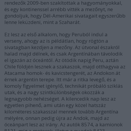
rendezők 2009-ben szakítottak a hagyományokkal,
és egy kontinenssel arrébb vitték a mezőnyt, ne
gondoljuk, hogy Dél-Amerikai sivatagait egyszerűbb
lenne leküzdeni, mint a Szaharát.
Ez lesz az első alkalom, hogy Peruból indul a
verseny, ahogy az is példátlan, hogy rögtön a
sivatagban kezdjen a mezőny. Az útvonal északról
halad majd délnek, és csak Argentínában távolodik
el igazán az óceántól. Az ötödik napig Peru, aztán
Chile földjén lesznek a szakaszok, majd otthagyva az
Atacama homok- és kavicstengerét, az Andokon át
érnek argentin terepe. Itt már a ritka levegő, és a
komoly figyelmet igénylő, technikát próbáló sziklás
utak, és a nagy szintkülönbségek okozzák a
legnagyobb nehézséget. A kilencedik nap lesz az
egyetlen pihenő, ami után egy közel hatszáz
kilométeres szakasszal mennek tovább Argentína
mélyére, onnan pedig újra az Andok, majd az
óceánpart lesz az irány. Az autók 8574, a kamionok
8121, míg a motorok, illetve a quadok 8423