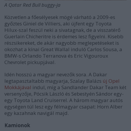
A Qatar Red Bull buggy-ja
Közvetlen a főesélyesek mögé várható a 2009-es
győztes Giniel de Villiers, aki újfent egy Toyota
Hilux-szal feszül neki a sivatagnak, de a visszatérő
Guerlain Chicheritre is érdemes lesz figyelni. Kisebb
részsikereket, de akár nagyobb meglepetéseket is
okozhat a kínai Great Wallal induló Carlos Sousa, a
BMW-s Orlando Terranova és Eric Vigouroux
Chevrolet pickupjával.
Idén hosszú a magyar nevezők sora. A Dakar
legtapasztaltabb magyarja, Szalay Balázs
új Opel
Mokkájával
indul, míg a Sandlander Dakar Team két
versenyzője, Pócsik László és Sebestyén Sándor egy-
egy Toyota Land Cruiserrel. A három magyar autós
egységen túl lesz egy félmagyar csapat: Horn Alber
egy kazahnak navigál majd.
Kamionok