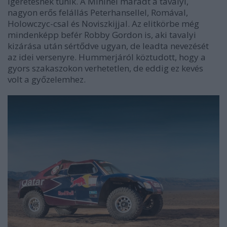
ígéretesnek tűnik. A Mininél maradt a tavalyi,
nagyon erős felállás Peterhansellel, Romával,
Holowczyc-csal és Noviszkijjal. Az elitkörbe még
mindenképp befér Robby Gordon is, aki tavalyi
kizárása után sértődve ugyan, de leadta nevezését
az idei versenyre. Hummerjáról köztudott, hogy a
gyors szakaszokon verhetetlen, de eddig ez kevés
volt a győzelemhez.