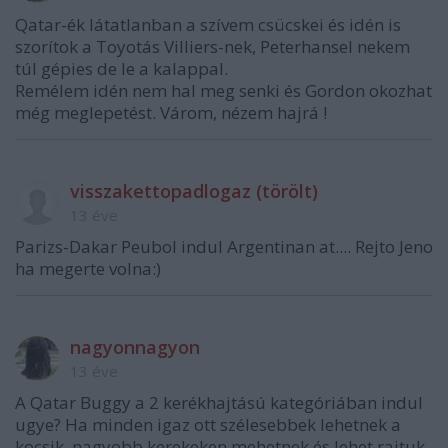
Qatar-ék látatlanban a szívem csücskei és idén is
szorítok a Toyotás Villiers-nek, Peterhansel nekem
túl gépies de le a kalappal.
Remélem idén nem hal meg senki és Gordon okozhat
még meglepetést. Várom, nézem hajrá !
visszakettopadlogaz (törölt)
13 éve
Parizs-Dakar Peubol indul Argentinan at.... Rejto Jeno
ha megerte volna:)
nagyonnagyon
13 éve
A Qatar Buggy a 2 kerékhajtású kategóriában indul
ugye? Ha minden igaz ott szélesebbek lehetnek a
kocsik, nagyobb kerekeken mehetnek és lehet rajtuk