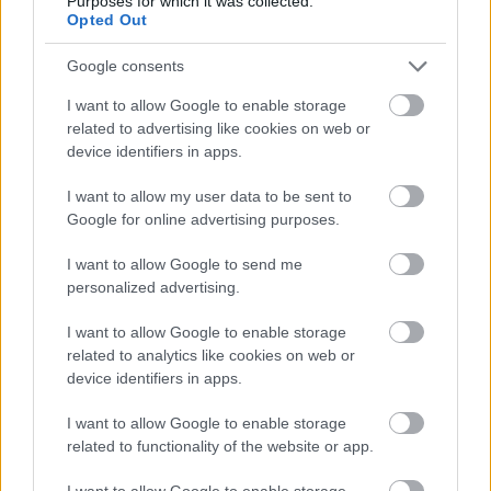
Francisco Lopezben, Jordi Viladoms-ban, David
Purposes for which it was collected.
Opted Out
Casteu-ben, Pal Anders Ullevalsaterben és Alain
Duclos-ban talál.
Google consents
Quadok
I want to allow Google to enable storage
related to advertising like cookies on web or
device identifiers in apps.
Ez lesz az ötödik Dakar, ahol a quadokat külön
kategóriában értékelik. Az eddigi négy versenyből
I want to allow my user data to be sent to
hármat a Patronelli-testvérpár nyert, akik közül a
Google for online advertising purposes.
2010-es győztes Marcos adta most le nevezését. Ez a
mezőny talán a legkiszámíthatatlanabb, így kár is
I want to allow Google to send me
tippelni az eredményekről.
personalized advertising.
I want to allow Google to enable storage
related to analytics like cookies on web or
device identifiers in apps.
I want to allow Google to enable storage
related to functionality of the website or app.
I want to allow Google to enable storage