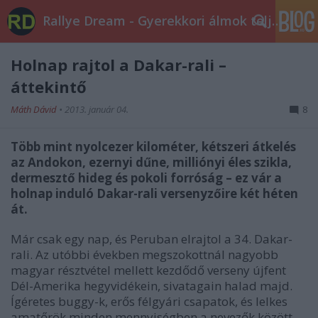
Rallye Dream - Gyerekkori álmok teljesüljetek!
Holnap rajtol a Dakar-rali –
áttekintő
Máth Dávid
•
2013. január 04.
8
Több mint nyolcezer kilométer, kétszeri átkelés
az Andokon,
ezernyi dűne, milliónyi éles szikla,
dermesztő
hideg és pokoli forróság
– ez vár a
holnap induló Dakar-rali versenyzőire két héten
át.
Már csak egy nap, és Peruban elrajtol a 34. Dakar-
rali. Az utóbbi években megszokottnál nagyobb
magyar résztvétel mellett kezdődő verseny újfent
Dél-Amerika hegyvidékein, sivatagain halad majd.
Ígéretes buggy-k, erős félgyári csapatok, és lelkes
amatőrök minden mennyiségben a nevezők között.