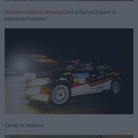
Rövidre sikerült versenyükre
a RallyeDream is
elkísérte Friciéket
Cerny és Kohout