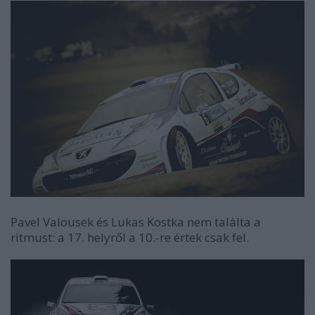
Pavel Valousek és Lukas Kostka nem találta a
ritmust: a 17. helyről a 10.-re értek csak fel.