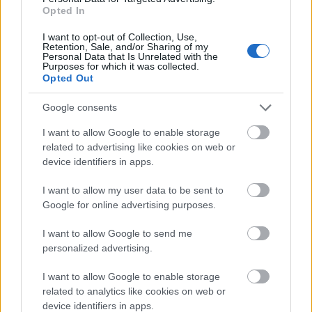
Opted In
I want to opt-out of Collection, Use,
Annak ellenére, hogy három szakaszt is nyert, és az
Retention, Sale, and/or Sharing of my
Personal Data that Is Unrelated with the
első napon még az összetettben is vezetett, a
Purposes for which it was collected.
Baumschlager - Wicha páros bő egy perc hátránnyal
Opted Out
a dobogó harmadik fokára ért oda.
Google consents
I want to allow Google to enable storage
related to advertising like cookies on web or
device identifiers in apps.
I want to allow my user data to be sent to
Google for online advertising purposes.
I want to allow Google to send me
personalized advertising.
I want to allow Google to enable storage
related to analytics like cookies on web or
device identifiers in apps.