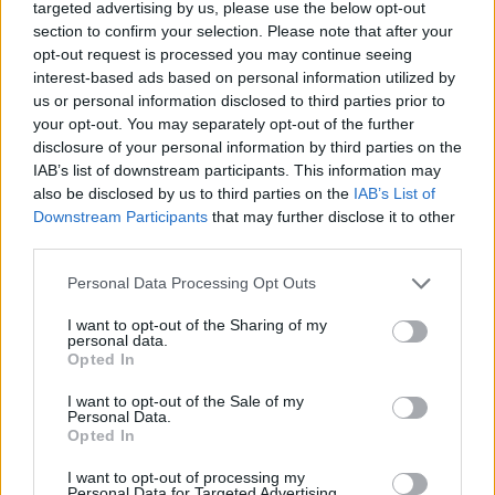
targeted advertising by us, please use the below opt-out
section to confirm your selection. Please note that after your
opt-out request is processed you may continue seeing
interest-based ads based on personal information utilized by
us or personal information disclosed to third parties prior to
your opt-out. You may separately opt-out of the further
disclosure of your personal information by third parties on the
Friciék már neveztek a bajnokság következő,
IAB’s list of downstream participants. This information may
lettországi futamára.
also be disclosed by us to third parties on the
IAB’s List of
Downstream Participants
that may further disclose it to other
third parties.
Please note that this website/app uses one or more Google
Personal Data Processing Opt Outs
services and may gather and store information including but
not limited to your visit or usage behaviour. You may click to
I want to opt-out of the Sharing of my
personal data.
grant or deny consent to Google and its third-party tags to
Opted In
use your data for below specified purposes in below Google
consent section.
I want to opt-out of the Sale of my
Personal Data.
Opted In
I want to opt-out of processing my
Personal Data for Targeted Advertising.