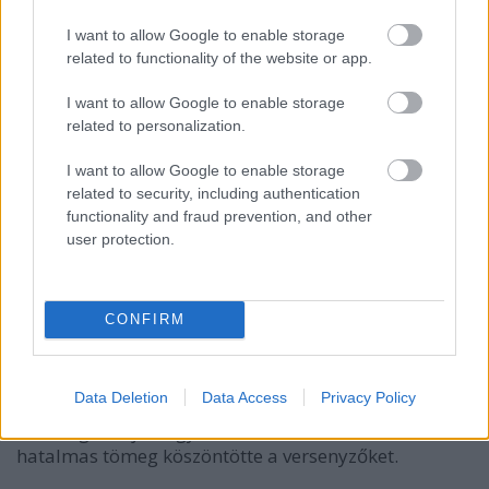
Bryan Bouffier az utolsó gyorsaságin veszítette el a
I want to allow Google to enable storage
versenyt.
related to functionality of the website or app.
I want to allow Google to enable storage
related to personalization.
I want to allow Google to enable storage
related to security, including authentication
functionality and fraud prevention, and other
user protection.
CONFIRM
Data Deletion
Data Access
Privacy Policy
A dobogós rajtot egy csarnokban tartották, ahol
hatalmas tömeg köszöntötte a versenyzőket.