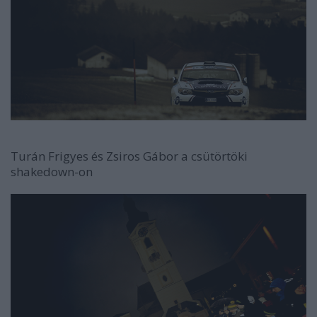
Turán Frigyes és Zsiros Gábor a csütörtöki
shakedown-on