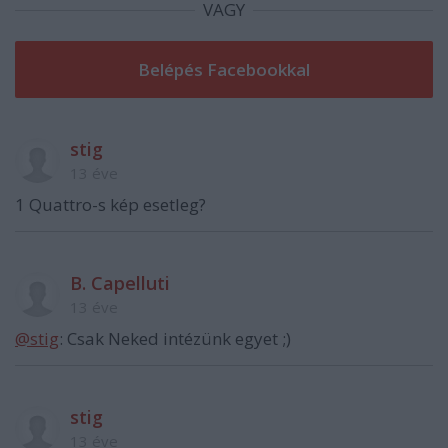
VAGY
stig
13 éve
1 Quattro-s kép esetleg?
B. Capelluti
13 éve
@stig
: Csak Neked intézünk egyet ;)
stig
13 éve