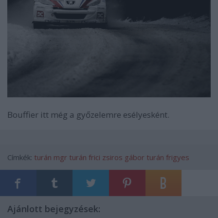
Bouffier itt még a győzelemre esélyesként.
Címkék:
turán
mgr
turán frici
zsiros gábor
turán frigyes
Ajánlott bejegyzések: