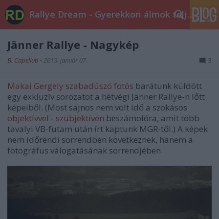
Rallye Dream - Gyerekkori álmok teljesüljetek!
Jänner Rallye - Nagykép
B. Capelluti
•
2013. január 07.
3
Makai Gergely szabadúszó fotós
barátunk küldött
egy exkluzív sorozatot a hétvégi Jänner Rallye-n lőtt
képeiből. (Most sajnos nem volt idő a szokásos
objektívvel - szubjektíven
beszámolóra, amit több
tavalyi VB-futam után írt kaptunk MGR-től.) A képek
nem időrendi sorrendben következnek, hanem a
fotográfus válogatásának sorrendjében.