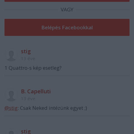
VAGY
stig
13 éve
1 Quattro-s kép esetleg?
B. Capelluti
13 éve
@stig
: Csak Neked intézünk egyet ;)
stig