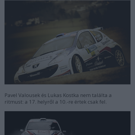
Pavel Valousek és Lukas Kostka nem találta a
ritmust: a 17. helyről a 10.-re értek csak fel.