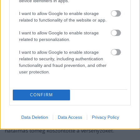
device identifiers in apps.
Bryan Bouffier az utolsó gyorsaságin veszítette el a
I want to allow Google to enable storage
versenyt.
related to functionality of the website or app.
I want to allow Google to enable storage
related to personalization.
I want to allow Google to enable storage
related to security, including authentication
functionality and fraud prevention, and other
user protection.
CONFIRM
Data Deletion
Data Access
Privacy Policy
A dobogós rajtot egy csarnokban tartották, ahol
hatalmas tömeg köszöntötte a versenyzőket.