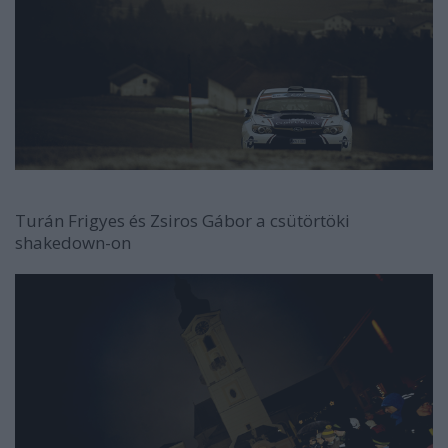
Turán Frigyes és Zsiros Gábor a csütörtöki
shakedown-on