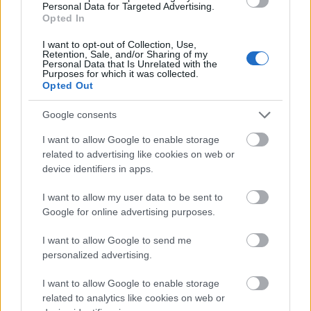
Personal Data for Targeted Advertising.
Opted In
Annak ellenére, hogy három szakaszt is nyert, és az
I want to opt-out of Collection, Use,
Retention, Sale, and/or Sharing of my
első napon még az összetettben is vezetett, a
Personal Data that Is Unrelated with the
Baumschlager - Wicha páros bő egy perc hátránnyal
Purposes for which it was collected.
Opted Out
a dobogó harmadik fokára ért oda.
Google consents
I want to allow Google to enable storage
related to advertising like cookies on web or
device identifiers in apps.
I want to allow my user data to be sent to
Google for online advertising purposes.
I want to allow Google to send me
personalized advertising.
I want to allow Google to enable storage
related to analytics like cookies on web or