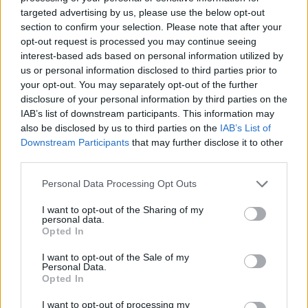
targeted advertising by us, please use the below opt-out
section to confirm your selection. Please note that after your
opt-out request is processed you may continue seeing
interest-based ads based on personal information utilized by
us or personal information disclosed to third parties prior to
your opt-out. You may separately opt-out of the further
Friciék már neveztek a bajnokság következő,
disclosure of your personal information by third parties on the
lettországi futamára.
IAB’s list of downstream participants. This information may
also be disclosed by us to third parties on the
IAB’s List of
Downstream Participants
that may further disclose it to other
third parties.
Please note that this website/app uses one or more Google
Personal Data Processing Opt Outs
services and may gather and store information including but
not limited to your visit or usage behaviour. You may click to
I want to opt-out of the Sharing of my
personal data.
grant or deny consent to Google and its third-party tags to
Opted In
use your data for below specified purposes in below Google
consent section.
I want to opt-out of the Sale of my
Personal Data.
Opted In
I want to opt-out of processing my