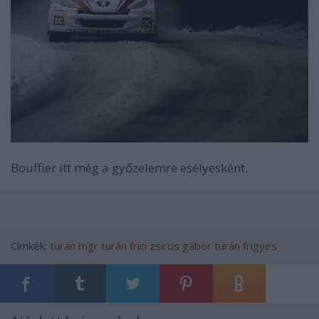
Bouffier itt még a győzelemre esélyesként.
Címkék:
turán
mgr
turán frici
zsiros gábor
turán frigyes