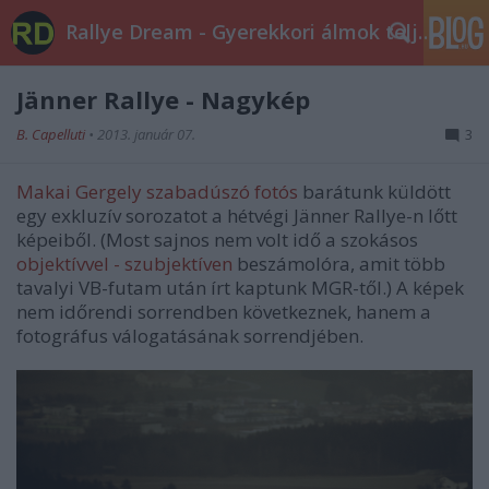
Rallye Dream - Gyerekkori álmok teljesüljetek!
Jänner Rallye - Nagykép
B. Capelluti
•
2013. január 07.
3
Makai Gergely szabadúszó fotós
barátunk küldött
egy exkluzív sorozatot a hétvégi Jänner Rallye-n lőtt
képeiből. (Most sajnos nem volt idő a szokásos
objektívvel - szubjektíven
beszámolóra, amit több
tavalyi VB-futam után írt kaptunk MGR-től.) A képek
nem időrendi sorrendben következnek, hanem a
fotográfus válogatásának sorrendjében.