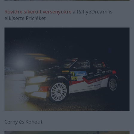
Rövidre sikerült versenyükre
a RallyeDream is
elkísérte Friciéket
Cerny és Kohout