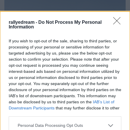
rallyedream -
Do Not Process My Personal
Information
If you wish to opt-out of the sale, sharing to third parties, or
processing of your personal or sensitive information for
targeted advertising by us, please use the below opt-out
section to confirm your selection. Please note that after your
opt-out request is processed you may continue seeing
interest-based ads based on personal information utilized by
us or personal information disclosed to third parties prior to
your opt-out. You may separately opt-out of the further
disclosure of your personal information by third parties on the
IAB’s list of downstream participants. This information may
also be disclosed by us to third parties on the
IAB’s List of
Címkék:
crash
a csoport
Dakar
Dakar-rali
Hummer
Dakar
Downstream Participants
that may further disclose it to other
2013
Robby Gordon
third parties.
Please note that this website/app uses one or more Google
Personal Data Processing Opt Outs