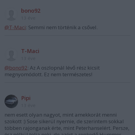
bono92
13 éve
@T-Maci
: Semmi nem történik a csővel.
T-Maci
13 éve
@bono92
: Az A oszlopnál lévő rész kicsit
megnyomódott. Ez nem természetes!
Pipi
13 éve
nem esett olyan nagyot, mint amekkorát menni
szokott :) Sose sikerül nyernie, de szerintem sokkal
többen rajonganak érte, mint Peterhanselért. Persze,
ész nélkül tolja neki, de azért a repkedő Hummer