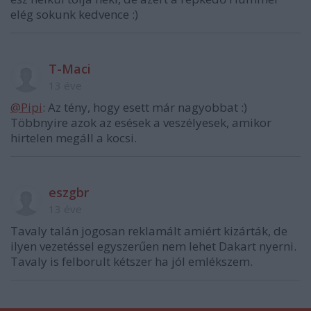
elég sokunk kedvence :)
T-Maci
13 éve
@Pipi
: Az tény, hogy esett már nagyobbat :)
Többnyire azok az esések a veszélyesek, amikor
hirtelen megáll a kocsi.
eszgbr
13 éve
Tavaly talán jogosan reklamált amiért kizárták, de
ilyen vezetéssel egyszerűen nem lehet Dakart nyerni.
Tavaly is felborult kétszer ha jól emlékszem.