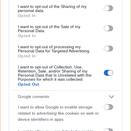
services and may gather and store information including but
not limited to your visit or usage behaviour. You may click to
I want to opt-out of the Sharing of my
personal data.
grant or deny consent to Google and its third-party tags to
Ajánlott bejegyzések:
Opted In
use your data for below specified purposes in below Google
consent section.
I want to opt-out of the Sale of my
Ritka szupersportautók, hiperautók az
Personal Data.
Opted In
UNIX-AMTS-en!
I want to opt-out of processing my
Personal Data for Targeted Advertising.
Opted In
Elkészült az Unix-AMTS 2026
I want to opt-out of Collection, Use,
nyereményautója!
Retention, Sale, and/or Sharing of my
Personal Data that Is Unrelated with the
Purposes for which it was collected.
Opted Out
Egy évszázada a mobilitás élén
Google consents
I want to allow Google to enable storage
related to advertising like cookies on web or
device identifiers in apps.
II. SMARTZILLA RBR Magyar Bajnokság -
Veszprém Rally 2024