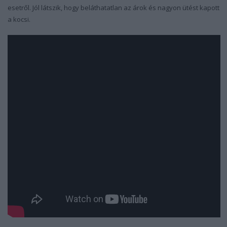
esetről. Jól látszik, hogy beláthatatlan az árok és nagyon ütést kapott
a kocsi.