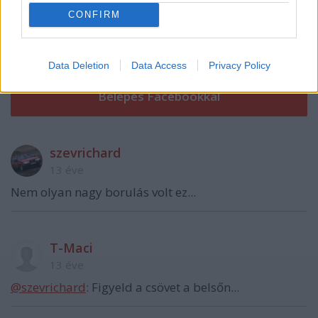
CONFIRM
VAGY
Data Deletion
Data Access
Privacy Policy
szevrichard
13 éve
Nem olyan nagy borulás volt ez...
T-Maci
13 éve
@szevrichard
: Figyeld a csövet a belsőn...