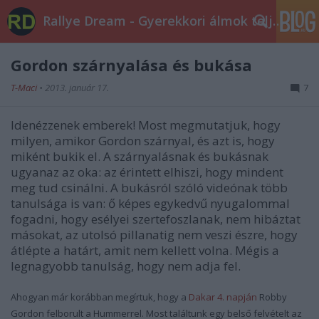
Rallye Dream - Gyerekkori álmok teljesüljetek!
Gordon szárnyalása és bukása
T-Maci
•
2013. január 17.
7
Idenézzenek emberek! Most megmutatjuk, hogy
milyen, amikor Gordon szárnyal, és azt is, hogy
miként bukik el. A szárnyalásnak és bukásnak
ugyanaz az oka: az érintett elhiszi, hogy mindent
meg tud csinálni. A bukásról szóló videónak több
tanulsága is van: ő képes egykedvű nyugalommal
fogadni, hogy esélyei szertefoszlanak, nem hibáztat
másokat, az utolsó pillanatig nem veszi észre, hogy
átlépte a határt, amit nem kellett volna. Mégis a
legnagyobb tanulság, hogy nem adja fel.
Ahogyan már korábban megírtuk, hogy a
Dakar 4. napján
Robby
Gordon felborult a Hummerrel. Most találtunk egy belső felvételt az