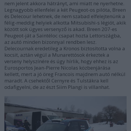
nem jelent akkora hátrányt, ami miatt ne nyerhetne.
Legnagyobb ellenfelei a két Peugeot-os pilóta, Breen
és Delecour lehetnek, de nem szabad elfelejtenünk a
félig-meddig helyiek alkotta Mitsubishi-s légiót, akik
között sok ügyes versenyző is akad. Breen 207-es
Peugeot-ját a Saintéloc csapat hozta Lettországba,
az autó minden bizonnyal rendben lesz.
Delecournak eredetileg a Kronos biztosította volna a
kocsit, aztán végül a Munarettósok érkeztek a
verseny helyszínére és úgy hírlik, hogy ehhez is az
Eurosportos Jean-Pierre Nicolas közbenjárása
kellett, mert a jó öreg Francois majdnem autó nélkül
maradt. A csehektől Cernyre és Tulstákra kell
odafigyelni, de az észt Siim Plangi is villanhat.