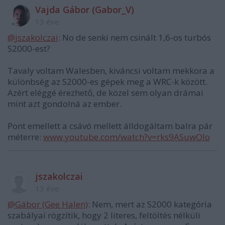
Vajda Gábor (Gabor_V)
13 éve
@jszakolczai
: No de senki nem csinált 1,6-os turbós
S2000-est?
Tavaly voltam Walesben, kiváncsi voltam mekkora a
különbség az S2000-es gépek meg a WRC-k között.
Azért eléggé érezhető, de közel sem olyan drámai
mint azt gondolná az ember.
Pont emellett a csávó mellett álldogáltam balra pár
méterre:
www.youtube.com/watch?v=rks9ASuwOIo
jszakolczai
13 éve
@Gábor (Gee Halen)
: Nem, mert az S2000 kategória
szabályai rögzítik, hogy 2 literes, feltöltés nélküli