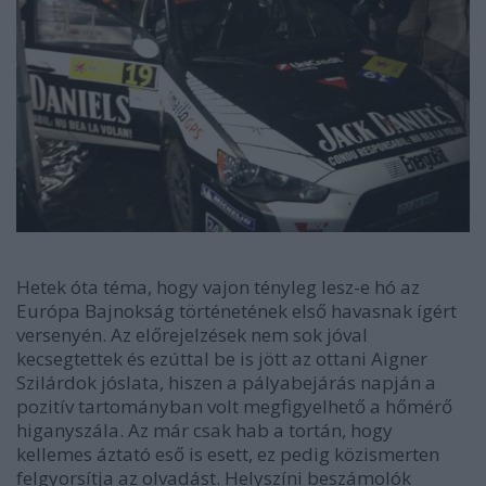
Hetek óta téma, hogy vajon tényleg lesz-e hó az
Európa Bajnokság történetének első havasnak ígért
versenyén. Az előrejelzések nem sok jóval
kecsegtettek és ezúttal be is jött az ottani Aigner
Szilárdok jóslata, hiszen a pályabejárás napján a
pozitív tartományban volt megfigyelhető a hőmérő
higanyszála. Az már csak hab a tortán, hogy
kellemes áztató eső is esett, ez pedig közismerten
felgyorsítja az olvadást. Helyszíni beszámolók