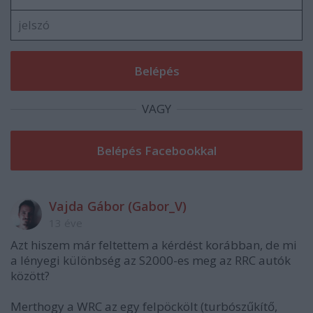
VAGY
Vajda Gábor (Gabor_V)
13 éve
Azt hiszem már feltettem a kérdést korábban, de mi
a lényegi különbség az S2000-es meg az RRC autók
között?
Merthogy a WRC az egy felpöckölt (turbószűkítő,