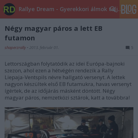
Rallye Dream - Gyerekkori álmok teljesüljetek!
Négy magyar páros a lett EB
futamon
shaperzrally
•
2013. február 01.
5
Lettországban folytatódik az idei Európa-bajnoki
szezon, ahol ezen a hétvégén rendezik a Rally
Liepaja-Ventspils névre hallgató versenyt. A lettek
nagyon készültek első EB futamukra, havas versenyt
ígértek, de az időjárás másként döntött. Négy
magyar páros, nemzetközi sztárok, katt a továbbra!