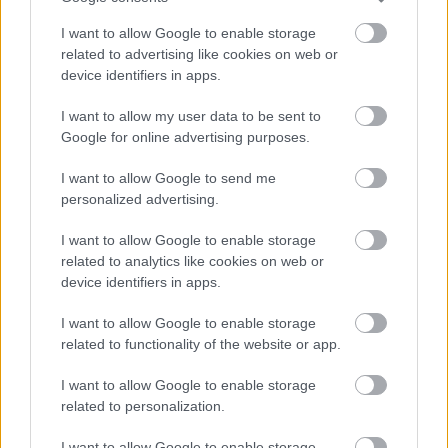
I want to allow Google to enable storage
related to advertising like cookies on web or
device identifiers in apps.
I want to allow my user data to be sent to
Google for online advertising purposes.
I want to allow Google to send me
personalized advertising.
I want to allow Google to enable storage
related to analytics like cookies on web or
device identifiers in apps.
I want to allow Google to enable storage
related to functionality of the website or app.
I want to allow Google to enable storage
related to personalization.
Címkék:
turán frici
zsiros gábor
Lettország
ERC
Lukács
Kornél
Rally Liepaja-Ventspils
Ketomaa
Szabó Gergő
I want to allow Google to enable storage