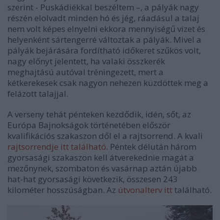
szerint - Puskádiékkal beszéltem –, a pályák nagy
részén elolvadt minden hó és jég, ráadásul a talaj
nem volt képes elnyelni ekkora mennyiségű vizet és
helyenként sártengerré változtak a pályák. Mivel a
pályák bejárására fordítható időkeret szűkös volt,
nagy előnyt jelentett, ha valaki összkerék
meghajtású autóval tréningezett, mert a
kétkerekesek csak nagyon nehezen küzdöttek meg a
felázott talajjal.
A verseny tehát pénteken kezdődik, idén, sőt, az
Európa Bajnokságok történetében először
kvalifikációs szakaszon dől el a rajtsorrend. A kvali
rajtsorrendje itt található
. Péntek délután három
gyorsasági szakaszon kell átverekednie magát a
mezőnynek, szombaton és vasárnap aztán újabb
hat-hat gyorsasági következik, összesen 243
kilométer hosszúságban. Az
útvonalterv itt
található.