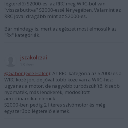
légterelő) S2000-es, az RRC meg WRC-ből van
"visszabutítva" S2000-essé lényegében. Valamint az
RRC jóval drágább mint az S2000-es.
Bár mindegy is, mert az egészet most elmosták az
"Rx" kategóriák.
jszakolczai
13 éve
@Gábor (Gee Halen)
: Az RRC kategória az S2000 és a
WRC közé jön, de jóval több köze van a WRC-hez:
ugyanaz a motor, de nagyobb turbószűkítő, kisebb
nyomaték, más lendkerék, módosított
aerodinamikai elemek.
S2000-ben pedig 2 literes szívómotor és még
egyszerűbb légterelő elemek.