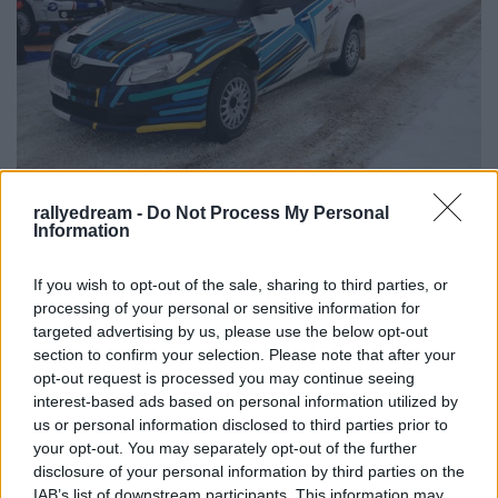
rallyedream -
Do Not Process My Personal
Information
Puskádiék Skodája mögött Turánék Subaruja
A magyar színeket, ahogy azt feljebb már
If you wish to opt-out of the sale, sharing to third parties, or
említettem, négy páros képviseli. Puskádi János és
processing of your personal or sensitive information for
Gódor Barna az előkelő tizenegyes rajtszámot
targeted advertising by us, please use the below opt-out
ragaszthatták a magyar sportrendszámmal szerelt
section to confirm your selection. Please note that after your
Fabia S2000-re. Turán Frici és Zsíros Gabi a
opt-out request is processed you may continue seeing
tizenhetest kapták, ők továbbra is bíznak az Impreza
interest-based ads based on personal information utilized by
R4-es változatában és kiköszörülhetik a Jänner
us or personal information disclosed to third parties prior to
your opt-out. You may separately opt-out of the further
Rallye-n esett csorbát. Szabó Gergő és Borbély
disclosure of your personal information by third parties on the
Károly a román bajnokságban is használt EVO X-es
IAB’s list of downstream participants. This information may