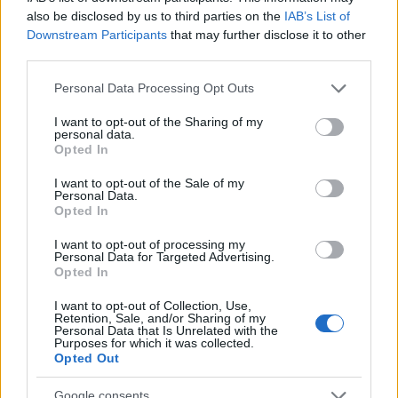
Mitsubishit vitték a Baltikumba és őket
also be disclosed by us to third parties on the
IAB’s List of
tizenkilencessel érdemes keresni. A négy magyar
Downstream Participants
that may further disclose it to other
páros közül egyedül a harmincnégyes rajtszámú
third parties.
Lukács Kornél és Mesterházi Márk vet be kétkerék
meghajtású technikát, hiszen a jól bevált Citroen
Please note that this website/app uses one or more Google
Personal Data Processing Opt Outs
C2R2 MAX-ban vágnak neki a 850 kilométeres
services and may gather and store information including but
össztávank. Van tehát kikért szorítani itthonról.
not limited to your visit or usage behaviour. You may click to
I want to opt-out of the Sharing of my
personal data.
grant or deny consent to Google and its third-party tags to
Opted In
Szombaton és vasárnap is láthatunk összefoglalót az
use your data for below specified purposes in below Google
Eurosporton, a kezdési időpontok
ide kattintva
consent section.
I want to opt-out of the Sale of my
tekinthetők meg.
Personal Data.
Opted In
I want to opt-out of processing my
Personal Data for Targeted Advertising.
Opted In
I want to opt-out of Collection, Use,
Retention, Sale, and/or Sharing of my
Personal Data that Is Unrelated with the
Purposes for which it was collected.
Opted Out
Google consents