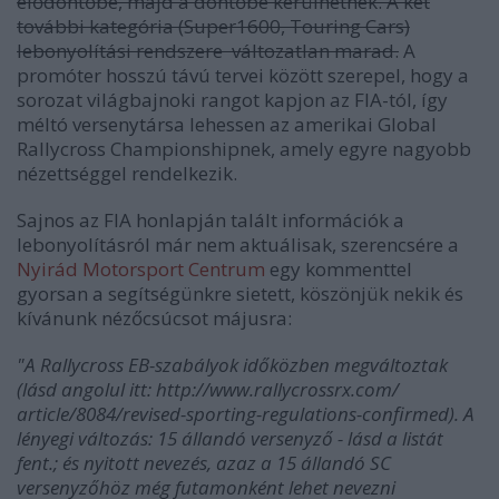
elődöntőbe, majd a döntőbe kerülhetnek. A két
további kategória (Super1600, Touring Cars)
lebonyolítási rendszere változatlan marad.
A
promóter hosszú távú tervei között szerepel, hogy a
sorozat világbajnoki rangot kapjon az FIA-tól, így
méltó versenytársa lehessen az amerikai Global
Rallycross Championshipnek, amely egyre nagyobb
nézettséggel rendelkezik.
Sajnos az FIA honlapján talált információk a
lebonyolításról már nem aktuálisak, szerencsére a
Nyirád Motorsport Centrum
egy kommenttel
gyorsan a segítségünkre sietett, köszönjük nekik és
kívánunk nézőcsúcsot májusra:
"A Rallycross EB-szabályok időközben megváltoztak
(lásd angolul itt: http://
www.rallycrossrx.com/
article/8084/
revised-sporting-regulation
s-confirmed). A
lényegi változás: 15 állandó versenyző - lásd a listát
fent.; és nyitott nevezés, azaz a 15 állandó SC
versenyzőhöz még futamonként lehet nevezni