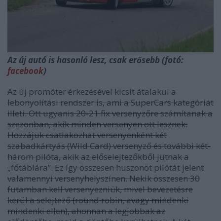
Az új autó is hasonló lesz, csak erősebb (fotó:
facebook
)
Az új promóter érkezésével kicsit átalakul a
lebonyolítási rendszer is, ami a SuperCars kategóriát
illeti. Ott ugyanis 20-21 fix versenyzőre számítanak a
szezonban, akik minden versenyen ott lesznek.
Hozzájuk csatlakozhat versenyenként két
szabadkártyás (Wild Card) versenyző és további két-
három pilóta, akik az előselejtezőkből jutnak a
„főtáblára”. Ez így összesen huszonöt pilótát jelent
valamennyi versenyhelyszínen. Nekik összesen 30
futamban kell versenyezniük, mivel bevezetésre
kerül a selejtező (round robin, avagy mindenki
mindenki ellen), ahonnan a legjobbak az