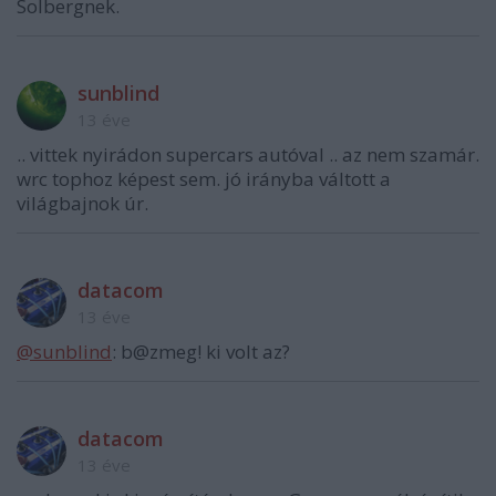
Solbergnek.
sunblind
13 éve
.. vittek nyirádon supercars autóval .. az nem szamár.
wrc tophoz képest sem. jó irányba váltott a
világbajnok úr.
datacom
13 éve
@sunblind
: b@zmeg! ki volt az?
datacom
13 éve