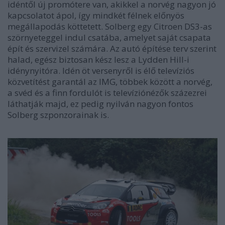
idéntől új promótere van, akikkel a norvég nagyon jó
kapcsolatot ápol, így mindkét félnek előnyös
megállapodás köttetett. Solberg egy Citroen DS3-as
szörnyeteggel indul csatába, amelyet saját csapata
épít és szervizel számára. Az autó építése terv szerint
halad, egész biztosan kész lesz a Lydden Hill-i
idénynyitóra. Idén öt versenyről is élő televíziós
közvetítést garantál az IMG, többek között a norvég,
a svéd és a finn fordulót is televíziónézők százezrei
láthatják majd, ez pedig nyilván nagyon fontos
Solberg szponzorainak is.