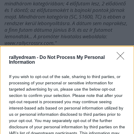
mindhárom kategóriában; 4 előfutam lesz, 2 elődöntő
és 1 döntő; az előfutamokért is bajnoki pontok járnak
majd. Mindhárom kategória (SC, S1600, TC) is ebben a
rendszer kerül lebonyolításra. A dátum sem naprakész,
a finn futam dátuma június 8-9. és az ír futamot
lemondták... A promóter hivatalos weboldala:
www.rallycrossrx.com."
A SuperCars géposztályának állandó pilótái:
rallyedream -
Do Not Process My Personal
Information
Andreas Bakkerud (NOR) Citroën DS3
Knut Ove Børseth (NOR) Skoda Fabia
If you wish to opt-out of the sale, sharing to third parties, or
Michael De Keersmaecker (BEL) Ford Focus
processing of your personal or sensitive information for
Liam Doran (GBR) Citroën DS3
targeted advertising by us, please use the below opt-out
Timmy Hansen (SWE) Citroën DS3
section to confirm your selection. Please note that after your
Peter Hedström (SWE) Skoda Fabia
opt-out request is processed you may continue seeing
Alexander Hvaal (NOR) Citroën DS3
interest-based ads based on personal information utilized by
Davy Jeanney (FRA) Citroën C4
us or personal information disclosed to third parties prior to
Mats Lysen (NOR) Renault Clio
your opt-out. You may separately opt-out of the further
Anton Marklund (SWE) VW Polo
disclosure of your personal information by third parties on the
Ronny Scheveneels (BEL) Peugeot 207
IAB’s list of downstream participants. This information may