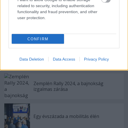
related to security, including authentication
functionality and fraud prevention, and other
user protection.
Címkék:
citroen
rallycross
nyirád
petter solberg
ralikrossz
ds3 wrc
ralikrossz-eb
CONFIRM
Data Deletion
Data Access
Privacy Policy
Ajánlott bejegyzések:
Zemplén Rally 2024, a bajnokság
izgalmas zárása
Egy évszázada a mobilitás élén