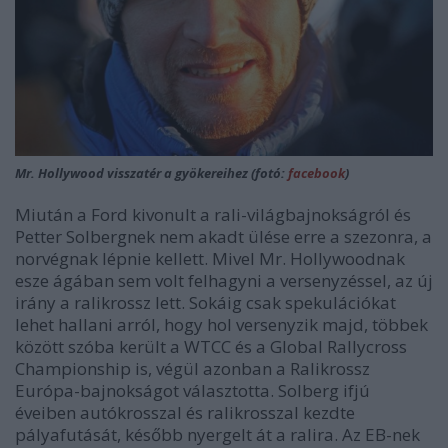
Mr. Hollywood visszatér a gyökereihez (fotó:
facebook
)
Miután a Ford kivonult a rali-világbajnokságról és
Petter Solbergnek nem akadt ülése erre a szezonra, a
norvégnak lépnie kellett. Mivel Mr. Hollywoodnak
esze ágában sem volt felhagyni a versenyzéssel, az új
irány a ralikrossz lett. Sokáig csak spekulációkat
lehet hallani arról, hogy hol versenyzik majd, többek
között szóba került a WTCC és a Global Rallycross
Championship is, végül azonban a Ralikrossz
Európa-bajnokságot választotta. Solberg ifjú
éveiben autókrosszal és ralikrosszal kezdte
pályafutását, később nyergelt át a ralira. Az EB-nek