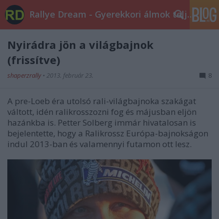
Rallye Dream - Gyerekkori álmok teljesüljetek!
Nyirádra jön a világbajnok
(frissítve)
shaperzrally
•
2013. február 23.
8
A pre-Loeb éra utolsó rali-világbajnoka szakágat
váltott, idén ralikrosszozni fog és májusban eljön
hazánkba is. Petter Solberg immár hivatalosan is
bejelentette, hogy a Ralikrossz Európa-bajnokságon
indul 2013-ban és valamennyi futamon ott lesz.