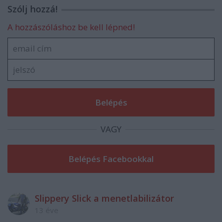
Szólj hozzá!
A hozzászóláshoz be kell lépned!
VAGY
Slippery Slick a menetlabilizátor
13 éve