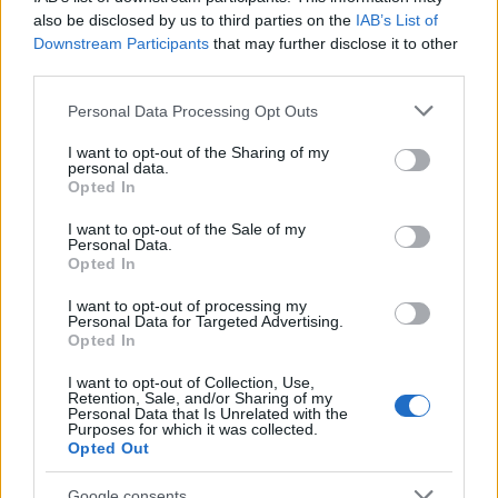
also be disclosed by us to third parties on the
IAB’s List of
Andy Scott (GBR) Peugeot 208
Downstream Participants
that may further disclose it to other
Petter Solberg (NOR) Citroën DS3
third parties.
Timur Timerzyanov (RUS) Citroën DS3
Stig-Olov Walfridson (SWE) Renault Clio
Please note that this website/app uses one or more Google
Personal Data Processing Opt Outs
services and may gather and store information including but
A Ralikrossz Európa bajnokság 2013-as naptára:
not limited to your visit or usage behaviour. You may click to
I want to opt-out of the Sharing of my
personal data.
grant or deny consent to Google and its third-party tags to
Opted In
1. Április 1.
Lydden Hill (GBR)
use your data for below specified purposes in below Google
2. Április 28.
Montalegre (POR)
consent section.
I want to opt-out of the Sale of my
3. Május 26. Nyirád
(HUN)
Personal Data.
4. Június 9. Kouvola (FIN)
Opted In
5. Június 16. Hell
(NOR)
I want to opt-out of processing my
6. Július 7.
Höljes (SWE)
Personal Data for Targeted Advertising.
7. Szeptember 1.
Lohéac (FRA)
Opted In
8. Szeptember 15.
Greinbach (AUT)
I want to opt-out of Collection, Use,
9. Szeptember 29.
Estering (GER)
Retention, Sale, and/or Sharing of my
Personal Data that Is Unrelated with the
Purposes for which it was collected.
Opted Out
Google consents