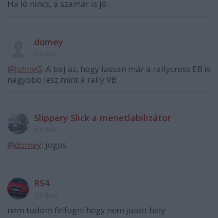
Ha ló nincs, a szamár is jó.
domey
13 éve
@JohnyG
: A baj az, hogy lassan már a rallycross EB is
nagyobb lesz mint a rally VB..
Slippery Slick a menetlabilizátor
13 éve
@domey
: jogos
RS4
13 éve
nem tudom felfogni hogy nem jutott hely