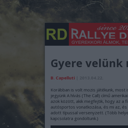
Gyere velünk 
B. Capelluti
| 2013.04.22.
Korábban is volt mozis játékunk, most i
jegyünk A hívás (The Call) című amerikai 
azok között, akik megfejtik, hogy az a 
autósportos vonatkozása, és mi az, és
adott típussal versenyzett. (Több helye
kapcsolatra gondoltunk.)