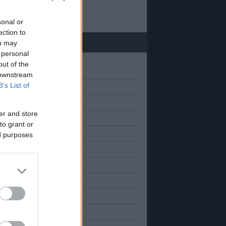
 20
sonal or
ection to
chívum
ou may
 personal
out of the
(
1
)
március
 downstream
B’s List of
(
1
)
anuár
(
2
)
március
er and store
(
2
)
november
to grant or
(
2
)
október
ed purposes
(
2
)
szeptember
(
1
)
augusztus
(
3
)
úlius
(
1
)
únius
(
2
)
május