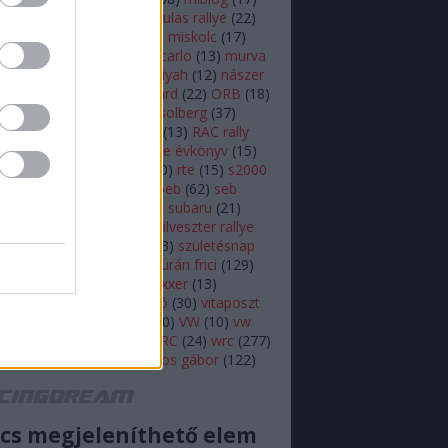
lsen
(
11
)
mikulás
(
28
)
mikulas rallye
(
22
)
s rallye
(
14
)
mini wrc
(
27
)
miskolc
(
17
)
z
(
17
)
monte
(
20
)
monte carlo
(
13
)
murva
ap képe
(
27
)
nasser al attiyah
(
12
)
nászer
ja
(
11
)
neuville
(
18
)
onboard
(
22
)
ORB
(
18
)
79
)
ott tanak
(
10
)
petter solberg
(
37
)
ot
(
10
)
polo r wrc
(
49
)
r5
(
13
)
RAC rally
alisprint
(
22
)
rally
(
11
)
rallye évkönyv
(
15
)
peti
(
11
)
robert kubica
(
10
)
rte
(
15
)
s2000
ajtóközlemény
(
42
)
seb loeb
(
62
)
seb
(
66
)
skoda
(
18
)
sprint
(
43
)
subaru
(
21
)
i
(
10
)
swedish rally
(
13
)
szilveszter rallye
zínes
(
12
)
szőke tamás
(
13
)
születésnap
eszt
(
47
)
Turán Frici
(
13
)
turán frici
(
129
)
 motorsport
(
11
)
vargagixxxer
(
13
)
prém
(
22
)
video
(
421
)
videó
(
30
)
vitaposzt
olkswagen Motorsport
(
10
)
VW
(
10
)
vw
sport
(
16
)
wicoka
(
27
)
WRC
(
24
)
wrc
(
277
)
(
11
)
Zsiros Gabi
(
12
)
zsiros gábor
(
122
)
acingdream feed
cs megjeleníthető elem