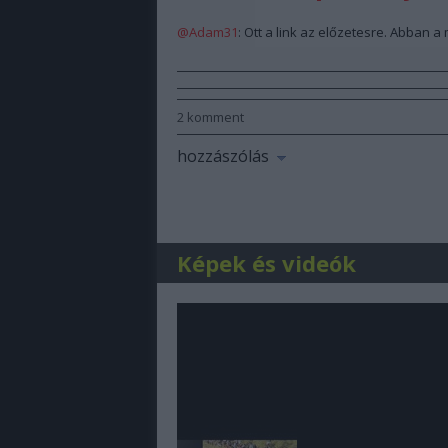
@Adam31
: Ott a link az előzetesre. Abban a
2
komment
hozzászólás
Képek és videók