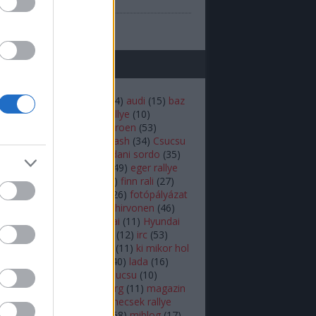
(
1
)
prilis
b
...
mkék
(
22
)
andreas mikkelsen
(
14
)
audi
(
15
)
baz
iztonság
(
16
)
budapest rallye
(
10
)
rdő
(
12
)
bútor robi
(
18
)
citroen
(
53
)
en
(
14
)
colin mcrae
(
21
)
crash
(
34
)
Csucsu
akar
(
16
)
Dakar-rali
(
18
)
dani sordo
(
35
)
hland rally
(
17
)
ds3 wrc
(
49
)
eger rallye
rc
(
34
)
ERC
(
25
)
fiesta
(
54
)
finn rali
(
27
)
16
)
ford
(
92
)
ford fiesta
(
26
)
fotópályázat
r.b
(
26
)
herczig norbi
(
19
)
hirvonen
(
46
)
ic
(
46
)
hőskor
(
24
)
Hyundai
(
11
)
Hyundai
 World Rally Team
(
12
)
i20
(
12
)
irc
(
53
)
(
10
)
kazár
(
19
)
ken block
(
11
)
ki mikor hol
(
10
)
Kubica
(
18
)
külföldi
(
40
)
lada
(
16
)
(
11
)
latvala
(
55
)
lukács csucsu
(
10
)
s Kornél
(
12
)
mads østberg
(
11
)
magazin
agyar
(
39
)
mecsek
(
10
)
mecsek rallye
ediabox
(
37
)
médiabox
(
68
)
miblog
(
17
)