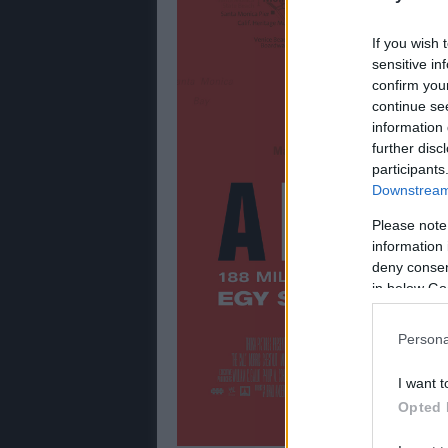
If you wish 
sensitive in
confirm you
continue se
information 
further disc
participants
Downstream 
Please note
information 
deny consent
in below Go
Persona
I want t
Opted 