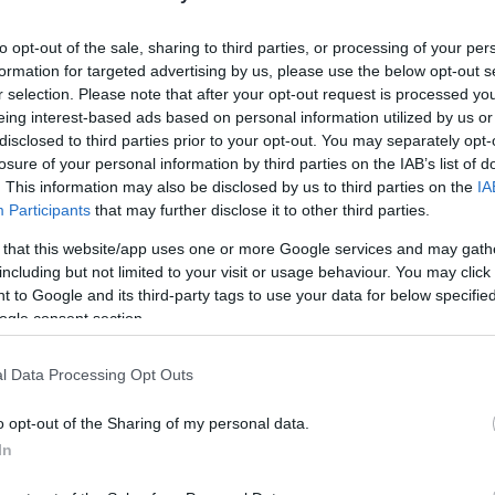
Utolsó
to opt-out of the sale, sharing to third parties, or processing of your per
formation for targeted advertising by us, please use the below opt-out s
Ar
r selection. Please note that after your opt-out request is processed y
eing interest-based ads based on personal information utilized by us or
disclosed to third parties prior to your opt-out. You may separately opt-
2026 
losure of your personal information by third parties on the IAB’s list of
. This information may also be disclosed by us to third parties on the
IA
2026 j
Participants
that may further disclose it to other third parties.
2025 
 that this website/app uses one or more Google services and may gath
2024 
including but not limited to your visit or usage behaviour. You may click 
2024 
 to Google and its third-party tags to use your data for below specifi
ogle consent section.
2024 
2024 
l Data Processing Opt Outs
2024 j
o opt-out of the Sharing of my personal data.
2024 j
In
2024 