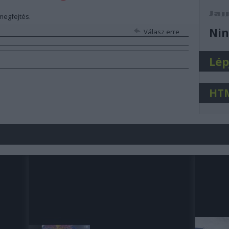
 megfejtés.
j
Nin
Válasz erre
Lép
HT