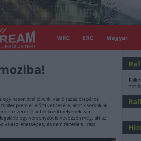
WRC
ERC
Magyar
Ral
moziba!
Raliró
minden
s egy hasonlóval jövünk. Van 5 (azaz öt) páros
Ral
thriller premier előtti vetítésére, amit kisorsolunk
filmben szereplő autók közül melyiknek van
 legalább egy versenyzőt is nevezzen meg, aki az
s válasz lehetséges, és nem feltétlenül ralis
Hir