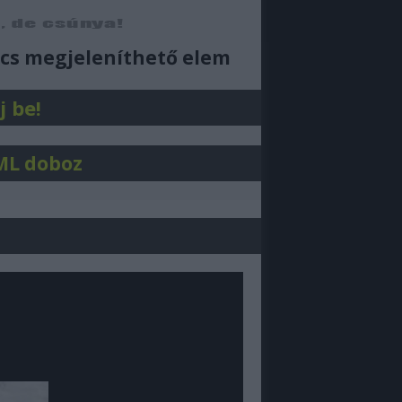
ajjdecsunya feed
cs megjeleníthető elem
j be!
ML doboz