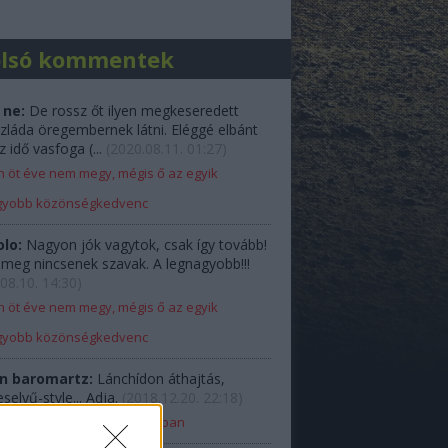
olsó kommentek
 ne:
De rossz őt ilyen megkeseredett
zláda öregembernek látni. Eléggé elbánt
z idő vasfoga (...
(
2020.08.11. 01:27
)
 öt éve nem megy, mégis ő az egyik
gyobb közönségkedvenc
olo:
Nagyon jók vagytok, csak így tovább!
e meg nincsenek szavak. A legnagyobb!!!
08.10. 14:30
)
 öt éve nem megy, mégis ő az egyik
gyobb közönségkedvenc
n baromartz:
Lánchídon áthajtás,
elyű-style... Adja.
(
2018.12.20. 22:18
)
Ladával Budapest belvárosában