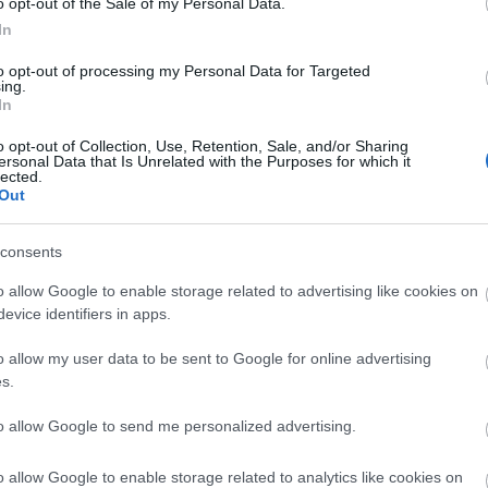
2024 á
o opt-out of the Sale of my Personal Data.
totalcar.hu
címre várjuk április 28-ig. A
In
Továb
hetik meg a filmet
Lurdy ház
1-es termében. (A film
 mutathatjuk be, de
itt
megtalálod.)
to opt-out of processing my Personal Data for Targeted
ing.
Cí
In
o opt-out of Collection, Use, Retention, Sale, and/or Sharing
2013
Tetszik
0
ersonal Data that Is Unrelated with the Purposes for which it
(
14
)
b
lected.
Out
bükfü
Citro
(
13
)
D
consents
deutsc
(
23
)
e
y
Duna Rally
Tim Gábor
o allow Google to enable storage related to advertising like cookies on
Ford
(
ló
2024, 3. forduló
szerencsés
evice identifiers in apps.
(
20
)
g
eredményei
kategória
histor
győzelemét
o allow my user data to be sent to Google for online advertising
Shell
szerzett a Red
s.
kassa
Bull Ringen
mivel
lancia
to allow Google to send me personalized advertising.
Lukác
(
36
)
m
o allow Google to enable storage related to analytics like cookies on
(
56
)
m