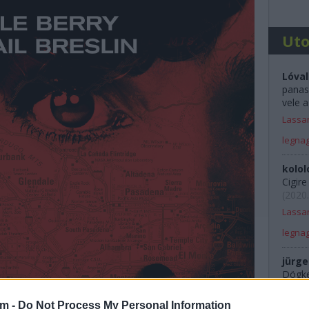
Ut
Lóval
panas
vele a
Lassan
legna
kolol
Cigir
(
2020.
Lassan
legna
jürge
Dögkes
Rali 
am -
Do Not Process My Personal Information