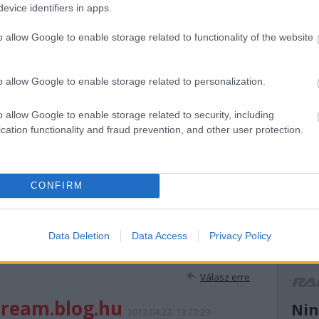
evice identifiers in apps.
mikke
mikulá
o allow Google to enable storage related to functionality of the website
mnas
(
13
)
n
el atti
k/id/5242074
orb
(
1
o allow Google to enable storage related to personalization.
peuge
(
14
)
r
o allow Google to enable storage related to security, including
ranga 
cation functionality and fraud prevention, and other user protection.
n felhasználói tartalomnak minősülnek, értük a
szolgáltatás technikai
(
13
)
s
nem ellenőrzi. Kifogás esetén forduljon a blog szerkesztőjéhez. Részletek a
ogier
ban
.
suzuk
(
21
)
s
CONFIRM
(
11
)
t
turán
vesz
(
13
)
V
Data Deletion
Data Access
Privacy Policy
motor
 meg, ha a nyeremény a premier előtti vetítésre szól? Azaz
ázza el.
WRC2
Válasz erre
r
dream.blog.hu
Nin
2013.04.23. 13:23:29