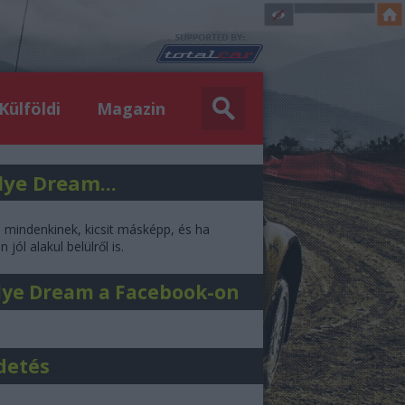
Külföldi
Magazin
lye Dream...
l mindenkinek, kicsit másképp, és ha
 jól alakul belülről is.
lye Dream a Facebook-on
detés