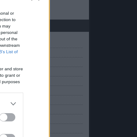
 20
sonal or
ection to
chívum
ou may
 personal
out of the
(
1
)
március
 downstream
B’s List of
(
1
)
anuár
(
2
)
március
er and store
(
2
)
november
to grant or
(
2
)
október
ed purposes
(
2
)
szeptember
(
1
)
augusztus
(
3
)
úlius
(
1
)
únius
(
2
)
május