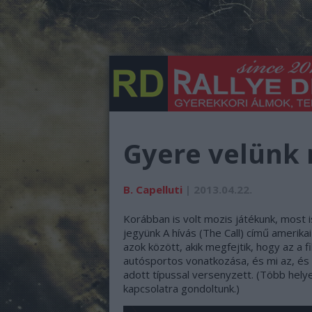
Gyere velünk 
B. Capelluti
| 2013.04.22.
Korábban is volt mozis játékunk, most i
jegyünk A hívás (The Call) című amerikai 
azok között, akik megfejtik, hogy az a 
autósportos vonatkozása, és mi az, és
adott típussal versenyzett. (Több helye
kapcsolatra gondoltunk.)