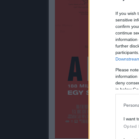
If you wish 
sensitive in
confirm you
continue se
information 
further disc
participants
Downstream 
Please note
information 
deny consent
in below Go
Persona
I want t
Opted 