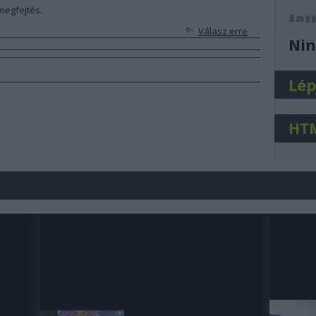
 megfejtés.
j
Válasz erre
Nin
Lép
HT