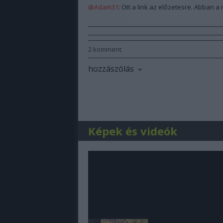
@Adam31
: Ott a link az előzetesre. Abban a
2
komment
hozzászólás
Képek és videók