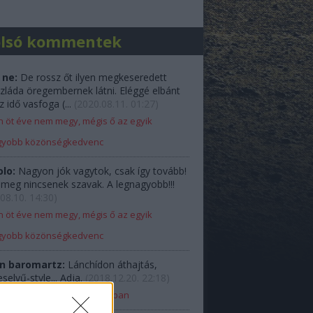
olsó kommentek
 ne:
De rossz őt ilyen megkeseredett
zláda öregembernek látni. Eléggé elbánt
z idő vasfoga (...
(
2020.08.11. 01:27
)
 öt éve nem megy, mégis ő az egyik
gyobb közönségkedvenc
olo:
Nagyon jók vagytok, csak így tovább!
e meg nincsenek szavak. A legnagyobb!!!
08.10. 14:30
)
 öt éve nem megy, mégis ő az egyik
gyobb közönségkedvenc
n baromartz:
Lánchídon áthajtás,
elyű-style... Adja.
(
2018.12.20. 22:18
)
Ladával Budapest belvárosában