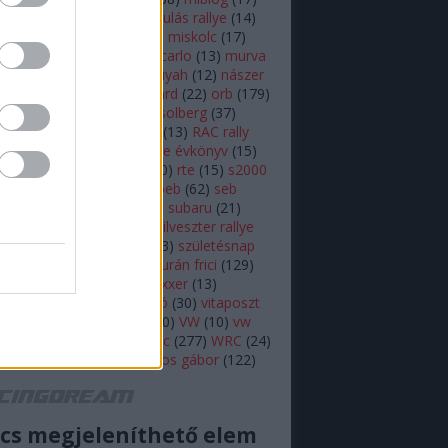
lsen
(
11
)
mikulás
(
28
)
mikulás rallye
(
14
)
s rallye
(
22
)
mini wrc
(
27
)
miskolc
(
17
)
z
(
17
)
monte
(
20
)
monte carlo
(
13
)
murva
ap képe
(
27
)
nasser al attiyah
(
12
)
nászer
ja
(
11
)
neuville
(
18
)
onboard
(
22
)
orb
(
179
)
18
)
ott tanak
(
10
)
petter solberg
(
37
)
ot
(
10
)
polo r wrc
(
49
)
r5
(
13
)
RAC rally
alisprint
(
22
)
rally
(
11
)
rallye évkönyv
(
15
)
peti
(
11
)
robert kubica
(
10
)
rte
(
15
)
s2000
ajtóközlemény
(
42
)
seb loeb
(
62
)
seb
(
66
)
skoda
(
18
)
sprint
(
43
)
subaru
(
21
)
i
(
10
)
swedish rally
(
13
)
szilveszter rallye
zínes
(
12
)
szőke tamás
(
13
)
születésnap
eszt
(
47
)
Turán Frici
(
13
)
turán frici
(
129
)
 motorsport
(
11
)
vargagixxxer
(
13
)
prém
(
22
)
video
(
421
)
videó
(
30
)
vitaposzt
olkswagen Motorsport
(
10
)
VW
(
10
)
vw
sport
(
16
)
wicoka
(
27
)
wrc
(
277
)
WRC
(
24
)
(
11
)
Zsiros Gabi
(
12
)
zsiros gábor
(
122
)
acingdream feed
cs megjeleníthető elem