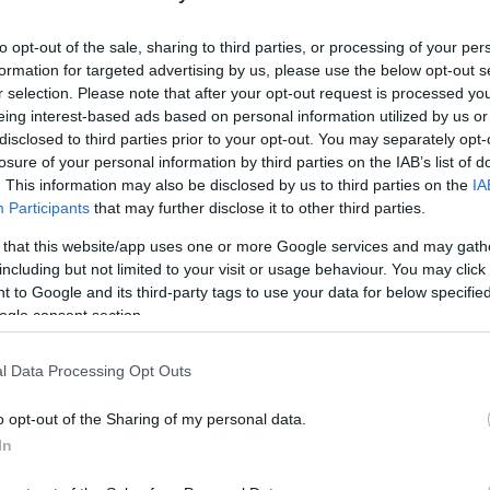
Utolsó
to opt-out of the sale, sharing to third parties, or processing of your per
formation for targeted advertising by us, please use the below opt-out s
Ar
r selection. Please note that after your opt-out request is processed y
eing interest-based ads based on personal information utilized by us or
disclosed to third parties prior to your opt-out. You may separately opt-
2026 
losure of your personal information by third parties on the IAB’s list of
. This information may also be disclosed by us to third parties on the
IA
2026 j
Participants
that may further disclose it to other third parties.
2025 
 that this website/app uses one or more Google services and may gath
2024 
including but not limited to your visit or usage behaviour. You may click 
2024 
 to Google and its third-party tags to use your data for below specifi
ogle consent section.
2024 
2024 
l Data Processing Opt Outs
2024 j
o opt-out of the Sharing of my personal data.
2024 j
In
2024 