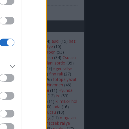
(
1
)
prilis
b
...
mkék
(
22
)
andreas mikkelsen
(
14
)
audi
(
15
)
baz
iztonság
(
16
)
budapest rallye
(
10
)
rdő
(
12
)
bútor robi
(
18
)
citroen
(
53
)
en
(
14
)
colin mcrae
(
21
)
crash
(
34
)
Csucsu
akar
(
16
)
Dakar-rali
(
18
)
dani sordo
(
35
)
hland rally
(
17
)
ds3 wrc
(
49
)
eger rallye
rc
(
34
)
ERC
(
25
)
fiesta
(
54
)
finn rali
(
27
)
92
)
Ford
(
16
)
ford fiesta
(
26
)
fotópályázat
r.b
(
26
)
herczig norbi
(
19
)
hirvonen
(
46
)
ic
(
46
)
hőskor
(
24
)
Hyundai
(
11
)
Hyundai
 World Rally Team
(
12
)
i20
(
12
)
irc
(
53
)
(
10
)
kazár
(
19
)
ken block
(
11
)
ki mikor hol
(
10
)
Kubica
(
18
)
külföldi
(
40
)
lada
(
16
)
(
11
)
latvala
(
55
)
lukács csucsu
(
10
)
s Kornél
(
12
)
mads østberg
(
11
)
magazin
agyar
(
39
)
mecsek
(
10
)
mecsek rallye
ediabox
(
37
)
médiabox
(
68
)
miblog
(
17
)