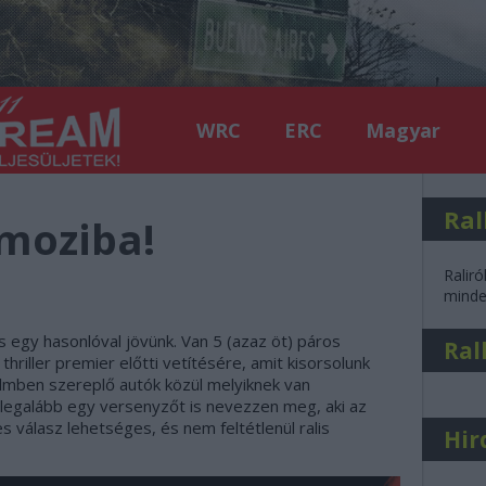
WRC
ERC
Magyar
Ral
moziba!
Raliró
minden
s egy hasonlóval jövünk. Van 5 (azaz öt) páros
Ral
thriller premier előtti vetítésére, amit kisorsolunk
filmben szereplő autók közül melyiknek van
 legalább egy versenyzőt is nevezzen meg, aki az
s válasz lehetséges, és nem feltétlenül ralis
Hir