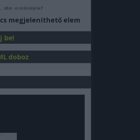
ajjdecsunya feed
cs megjeleníthető elem
j be!
ML doboz