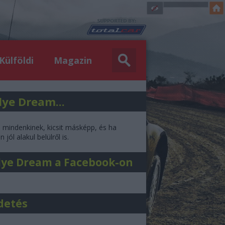
Külföldi
Magazin
lye Dream...
l mindenkinek, kicsit másképp, és ha
 jól alakul belülről is.
lye Dream a Facebook-on
detés