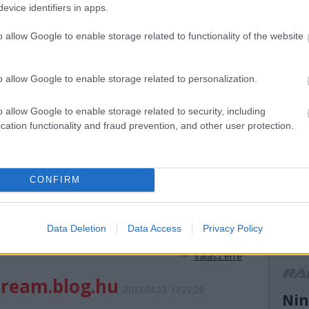
evice identifiers in apps.
mikke
mikula
o allow Google to enable storage related to functionality of the website
mnas
(
13
)
n
k/id/5242074
el atti
ORB
(
o allow Google to enable storage related to personalization.
peuge
(
14
)
r
o allow Google to enable storage related to security, including
n felhasználói tartalomnak minősülnek, értük a
szolgáltatás technikai
ranga 
nem ellenőrzi. Kifogás esetén forduljon a blog szerkesztőjéhez. Részletek a
cation functionality and fraud prevention, and other user protection.
(
13
)
s
ban
.
ogier
suzuk
(
21
)
s
CONFIRM
(
11
)
t
turán
vesz
(
13
)
V
 meg, ha a nyeremény a premier előtti vetítésre szól? Azaz
Data Deletion
Data Access
Privacy Policy
motor
ázza el.
WRC2
Válasz erre
r
dream.blog.hu
2013.04.23. 13:23:29
Nin