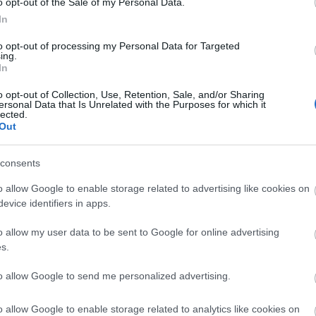
2024 á
o opt-out of the Sale of my Personal Data.
totalcar.hu
címre várjuk április 28-ig. A
In
Továb
hetik meg a filmet
Lurdy ház
1-es termében. (A film
 mutathatjuk be, de
itt
megtalálod.)
to opt-out of processing my Personal Data for Targeted
ing.
Cí
In
o opt-out of Collection, Use, Retention, Sale, and/or Sharing
2013
Tetszik
0
ersonal Data that Is Unrelated with the Purposes for which it
(
14
)
b
lected.
Out
bükfü
Citro
(
13
)
D
consents
deutsc
(
23
)
e
Pécs Rally
II. SMARTZILLA
o allow Google to enable storage related to advertising like cookies on
ford
(
2024, 7. forduló
RBR Magyar
evice identifiers in apps.
(
20
)
g
eredményei
Bajnokság -
histor
sa
Veszprém Rally
o allow my user data to be sent to Google for online advertising
Shell
2024
s.
kassa
mivel
lancia
to allow Google to send me personalized advertising.
Lukác
(
36
)
m
o allow Google to enable storage related to analytics like cookies on
(
56
)
m