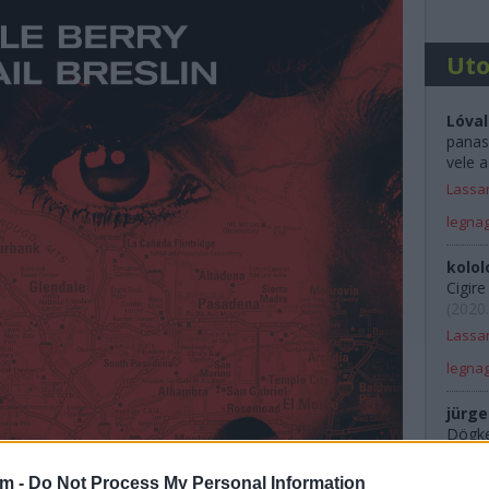
Ut
Lóval
panas
vele a
Lassan
legna
kolol
Cigir
(
2020.
Lassan
legna
jürge
Dögkes
Rali 
am -
Do Not Process My Personal Information