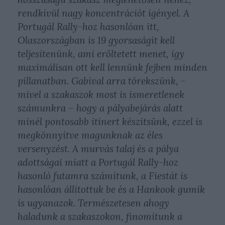
rendkívül nagy koncentrációt igényel. A
Portugál Rally-hoz hasonlóan itt,
Olaszországban is 19 gyorsaságit kell
teljesítenünk, ami erőltetett menet, így
maximálisan ott kell lennünk fejben minden
pillanatban. Gabival arra törekszünk, -
mivel a szakaszok most is ismeretlenek
számunkra – hogy a pályabejárás alatt
minél pontosabb itinert készítsünk, ezzel is
megkönnyítve magunknak az éles
versenyzést. A murvás talaj és a pálya
adottságai miatt a Portugál Rally-hoz
hasonló futamra számítunk, a Fiestát is
hasonlóan állítottuk be és a Hankook gumik
is ugyanazok. Természetesen ahogy
haladunk a szakaszokon, finomítunk a