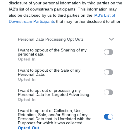
izgalmasnak ígérkezik, biztos vagyok benne,
disclosure of your personal information by third parties on the
hogy az olaszok különleges show-val várják
IAB’s list of downstream participants. This information may
also be disclosed by us to third parties on the
IAB’s List of
a versenyzőket. Azonban a verseny már
Downstream Participants
that may further disclose it to other
ekkor élesben zajlik, így összeszedetten kell
third parties.
autóznunk az első gyorstól kezdve. Teljesen
Please note that this website/app uses one or more Google
Personal Data Processing Opt Outs
újak számunkra ezek a szakaszok, talán 4-5
services and may gather and store information including but
kilométer lehet ismerős a 2011-es évből.
not limited to your visit or usage behaviour. You may click to
I want to opt-out of the Sharing of my
personal data.
grant or deny consent to Google and its third-party tags to
Arra törekszünk, hogy mindenre figyeljünk
Opted In
use your data for below specified purposes in below Google
a pályabejárások alatt, hiszen a csütörtöki
consent section.
I want to opt-out of the Sale of my
hivatalos teszt előtt csak most tudjuk
Personal Data.
Opted In
rögzíteni a kanyarokat, tempókat, ami
mindennek a kulcsa. Kanyargós, hosszú
I want to opt-out of processing my
Personal Data for Targeted Advertising.
murvás szakaszok követik egymást, napi
Opted In
több száz kilométerrel, amit ebben a
I want to opt-out of Collection, Use,
forróságban igazi kihívás teljesíteni, de
Retention, Sale, and/or Sharing of my
Personal Data that Is Unrelated with the
mindent megteszünk a sikeres szereplés
Purposes for which it was collected.
érdekében. Nagyon jól érezzük magunkat
Opted Out