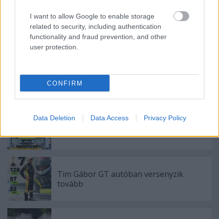
I want to allow Google to enable storage
related to security, including authentication
functionality and fraud prevention, and other
Ajánlott bejegyzések:
user protection.
Egy évszázada a mobilitás élén
CONFIRM
Data Deletion
Data Access
Privacy Policy
Újabb ERC dobogó, újabb pontok
Tim Gábor GT autóban versenyzik
tovább