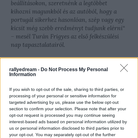
beállításokon, szeretnénk a legtöbbet
kihozni magunkból és az autóból, hogy a
portugál sikerhez hasonlóan, szép vagy egy
kicsit még szebb eredményt tudjunk elérni“
– mesél Turán Frigyes az első felkészülési
nap tapasztalatairól.
rallyedream -
Do Not Process My Personal
Information
A Szardínia Rally központja a hagyományokhoz hűen
If you wish to opt-out of the sale, sharing to third parties, or
most is Alghero városa lesz, míg a csütörtöki két
processing of your personal or sensitive information for
kilométeres super special házigazdája ezúttal az
targeted advertising by us, please use the below opt-out
all’Ittiri Arena Show.
section to confirm your selection. Please note that after your
opt-out request is processed you may continue seeing
interest-based ads based on personal information utilized by
us or personal information disclosed to third parties prior to
„A csütörtöki nyitó szakasz nagyon
your opt-out. You may separately opt-out of the further