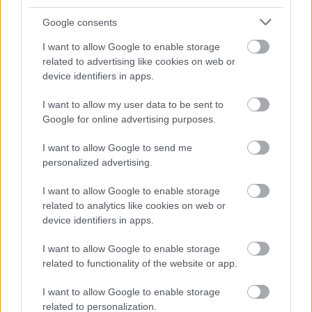
itt, a környezet gyönyörű, a csapat kiváló
Google consents
munkát végez, várjuk a szurkolókat is“ –
I want to allow Google to enable storage
teszi hozzá Zsiros Gabi mosolyogva.
related to advertising like cookies on web or
device identifiers in apps.
I want to allow my user data to be sent to
Google for online advertising purposes.
A Szardínia Rally-n összesen 92 páros áll rajthoz, a
WRC2-es kategóriában Turán Frigyesék mellett 16
I want to allow Google to send me
csapat indul. A négy napos versenyhétvégén 19
personalized advertising.
gyorsasági szakaszt és több mint 1200 kilométert
kell teljesíteniük a párosoknak. A vasárnapi
I want to allow Google to enable storage
finálénak Alghero kikötője ad otthont.
related to analytics like cookies on web or
device identifiers in apps.
I want to allow Google to enable storage
related to functionality of the website or app.
Címkék:
wrc
ford fiesta
zsiros gábor
turán frigyes
WRC2
I want to allow Google to enable storage
Szardínia-rali
turán motorsport
related to personalization.