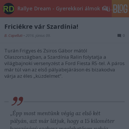
Rallye Dream - Gyerekkori álmok teljesüljetek!
Friciékre vár Szardínia!
B. Capelluti
•
2016. június 09.
0
Turán Frigyes és Zsiros Gábor mától
Olaszországban, a Szardínia Ralin folytatja a
világbajnoki versenyzést a Ford Fiesta R5-tel. A páros
már túl van az első pályabejáráson és bizakodva
várja az éles „küzdelmet“.
„Épp most mentünk végig az első két
pályán, azt már látjuk, hogy a 15 kilométer
hosszúságú szakasz meglehetősen nehéz,