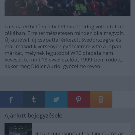
Latvala érthetően hihetetlenül boldog volt a futam
céljában. Erre természetesen minden oka megvolt.
Új autóval, új csapattal érkezett Svédországba és
már második versenyén győzelemre vitte a japán
márkát, melynek legutóbbi WRC diadala nem
kevesebb, mint 18 évvel ezelőtt, 1999-ben íródott,
akkor még Didier Auriol győzelme révén.
Ajánlott bejegyzések:
Ritka szupersportautók, hiperautók az