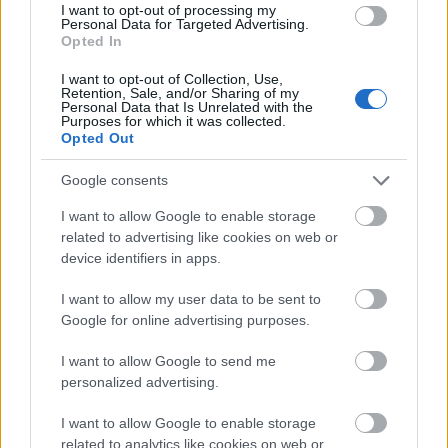
I want to opt-out of processing my
Personal Data for Targeted Advertising.
Opted In
I want to opt-out of Collection, Use,
Retention, Sale, and/or Sharing of my
Personal Data that Is Unrelated with the
Purposes for which it was collected.
Opted Out
Google consents
I want to allow Google to enable storage
related to advertising like cookies on web or
device identifiers in apps.
I want to allow my user data to be sent to
Google for online advertising purposes.
I want to allow Google to send me
personalized advertising.
A ponttáblázat élén a monacoi második és svéd első
I want to allow Google to enable storage
helyével Jari-Matti Latvala áll 48 ponttal, őt Ogier
related to analytics like cookies on web or