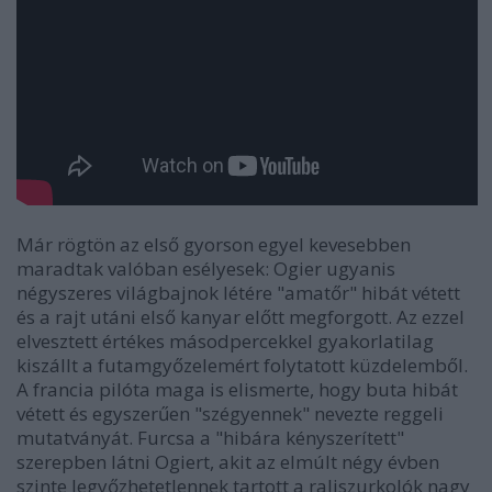
Már rögtön az első gyorson egyel kevesebben
maradtak valóban esélyesek: Ogier ugyanis
négyszeres világbajnok létére "amatőr" hibát vétett
és a rajt utáni első kanyar előtt megforgott. Az ezzel
elvesztett értékes másodpercekkel gyakorlatilag
kiszállt a futamgyőzelemért folytatott küzdelemből.
A francia pilóta maga is elismerte, hogy buta hibát
vétett és egyszerűen "szégyennek" nevezte reggeli
mutatványát. Furcsa a "hibára kényszerített"
szerepben látni Ogiert, akit az elmúlt négy évben
szinte legyőzhetetlennek tartott a raliszurkolók nagy