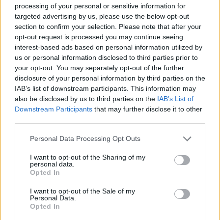
processing of your personal or sensitive information for
pilótája ezt a gyorsot is megnyerte, holott elég lett
targeted advertising by us, please use the below opt-out
volna kockázatvállalás nélkül teljesítetenie a
section to confirm your selection. Please note that after your
szakaszt.
opt-out request is processed you may continue seeing
interest-based ads based on personal information utilized by
Neuville sem állt vissza hiába, az utolsó gyorson
us or personal information disclosed to third parties prior to
megszerzett harmadik helyével három
your opt-out. You may separately opt-out of the further
"vigaszpontot" szerzett a Monte - Carlo Ralin
disclosure of your personal information by third parties on the
ugyancsak az utolsó szakaszon szerzett öt pontja
IAB’s list of downstream participants. This information may
mellé. Bár mindkét versenyen a belga pilóta
also be disclosed by us to third parties on the
IAB’s List of
dominált, apró hibáinak köszönhetően mindkétszer
Downstream Participants
that may further disclose it to other
kiesett és a két győzelemért járó ötven pont helyett
third parties.
mindössze nyolcat szerzett és az összetett nyolcadik
Please note that this website/app uses one or more Google
helyről várja a folytatást.
Personal Data Processing Opt Outs
services and may gather and store information including but
not limited to your visit or usage behaviour. You may click to
I want to opt-out of the Sharing of my
personal data.
grant or deny consent to Google and its third-party tags to
Opted In
use your data for below specified purposes in below Google
consent section.
I want to opt-out of the Sale of my
Personal Data.
Opted In