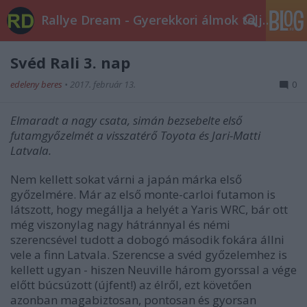
Rallye Dream - Gyerekkori álmok teljesüljetek!
Svéd Rali 3. nap
edeleny beres
•
2017. február 13.
0
Elmaradt a nagy csata, simán bezsebelte első
futamgyőzelmét a visszatérő Toyota és Jari-Matti
Latvala.
Nem kellett sokat várni a japán márka első
győzelmére. Már az első monte-carloi futamon is
látszott, hogy megállja a helyét a Yaris WRC, bár ott
még viszonylag nagy hátránnyal és némi
szerencsével tudott a dobogó második fokára állni
vele a finn Latvala. Szerencse a svéd győzelemhez is
kellett ugyan - hiszen Neuville három gyorssal a vége
előtt búcsúzott (újfent!) az élről, ezt követően
azonban magabiztosan, pontosan és gyorsan