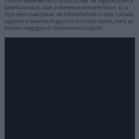
Tommi Mäkinen arra biztatta már ne foglalkozzon a
beállításokkal, csak a vezetésre koncentráljon. Ez a
tipp nem csak jónak, de kifizetődőnek is tűnt: Latvala
ugyanis a következő gyorsot is simán nyerte, mely az
elsővel megegyező nyomvonalon zajlott.