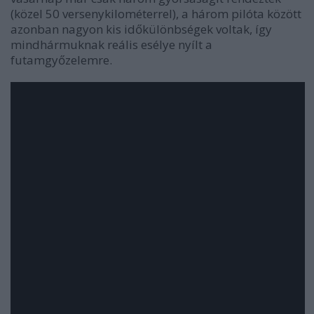
(közel 50 versenykilométerrel), a három pilóta között
azonban nagyon kis időkülönbségek voltak, így
mindhármuknak reális esélye nyílt a
futamgyőzelemre.