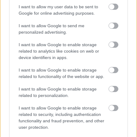
rengeteg munka várt a TRP-re. „Közel egy éves
I want to allow my user data to be sent to
egyeztetés és tárgyalássorozat előzte meg ezt a
Google for online advertising purposes.
bejelentést. Az Eurosport mellett az FIA-val is
folyamatosan tartanunk kellett a kapcsolatot, akik
I want to allow Google to send me
végig követték a munkánkat. Bemutattuk nekik a
personalized advertising.
sportszakmai dokumentumokat, látták a kijelölt
szakaszokat, a helyszíneket, az előkészületeket és a
I want to allow Google to enable storage
szervezés fázisait is. Emellett szükség volt arra is,
related to analytics like cookies on web or
hogy sikeresen kiharcoljunk egy kormányzati
device identifiers in apps.
támogatást és garanciát is, hiszen ez egy komoly
feltétele volt a rendezésnek. Az Eurosport ugyanis –
I want to allow Google to enable storage
related to functionality of the website or app.
érthető módon – konkrétan garanciát kért a
promóteri díj megfizetésére, ami mondanom sem
I want to allow Google to enable storage
kell egy szabad szemmel is jól látható összeget
related to personalization.
jelent. Kevesen tudnak róla, hogy erre a pozícióra –
ami az Akropolisz Rali kiesésével szabadult fel – nem
I want to allow Google to enable storage
csak mi pályáztunk, más országok is szerettek volna
related to security, including authentication
bekerülni az ERC naptárba. Mire eljutottunk odáig,
functionality and fraud prevention, and other
hogy tavaly novemberben -a verseny kezdetén
user protection.
megtörtént a bejelentés, már minden olyan