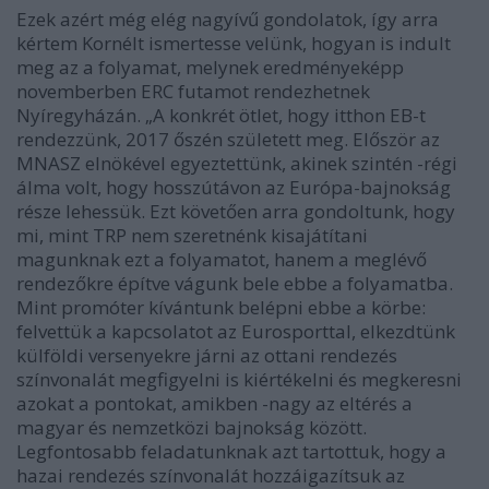
Ezek azért még elég nagyívű gondolatok, így arra
kértem Kornélt ismertesse velünk, hogyan is indult
meg az a folyamat, melynek eredményeképp
novemberben ERC futamot rendezhetnek
Nyíregyházán. „A konkrét ötlet, hogy itthon EB-t
rendezzünk, 2017 őszén született meg. Először az
MNASZ elnökével egyeztettünk, akinek szintén -régi
álma volt, hogy hosszútávon az Európa-bajnokság
része lehessük. Ezt követően arra gondoltunk, hogy
mi, mint TRP nem szeretnénk kisajátítani
magunknak ezt a folyamatot, hanem a meglévő
rendezőkre építve vágunk bele ebbe a folyamatba.
Mint promóter kívántunk belépni ebbe a körbe:
felvettük a kapcsolatot az Eurosporttal, elkezdtünk
külföldi versenyekre járni az ottani rendezés
színvonalát megfigyelni is kiértékelni és megkeresni
azokat a pontokat, amikben -nagy az eltérés a
magyar és nemzetközi bajnokság között.
Legfontosabb feladatunknak azt tartottuk, hogy a
hazai rendezés színvonalát hozzáigazítsuk az