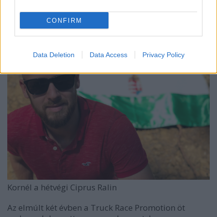
tárgyaláson túl voltunk, ami ezt megelőzte és
megalapozta.”
CONFIRM
Data Deletion
Data Access
Privacy Policy
Kornél a hétvégi Ciprus Ralin
Az elmúlt két évben a Truck Race Promotion öt