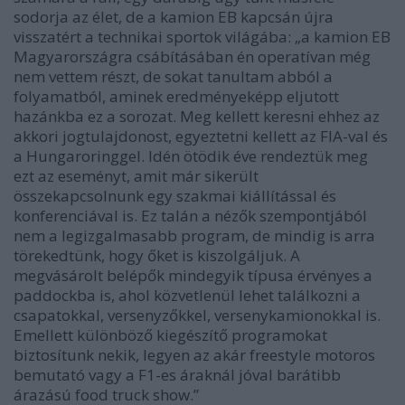
sodorja az élet, de a kamion EB kapcsán újra
visszatért a technikai sportok világába: „a kamion EB
Magyarországra csábításában én operatívan még
nem vettem részt, de sokat tanultam abból a
folyamatból, aminek eredményeképp eljutott
hazánkba ez a sorozat. Meg kellett keresni ehhez az
akkori jogtulajdonost, egyeztetni kellett az FIA-val és
a Hungaroringgel. Idén ötödik éve rendeztük meg
ezt az eseményt, amit már sikerült
összekapcsolnunk egy szakmai kiállítással és
konferenciával is. Ez talán a nézők szempontjából
nem a legizgalmasabb program, de mindig is arra
törekedtünk, hogy őket is kiszolgáljuk. A
megvásárolt belépők mindegyik típusa érvényes a
paddockba is, ahol közvetlenül lehet találkozni a
csapatokkal, versenyzőkkel, versenykamionokkal is.
Emellett különböző kiegészítő programokat
biztosítunk nekik, legyen az akár freestyle motoros
bemutató vagy a F1-es áraknál jóval barátibb
árazású food truck show.”