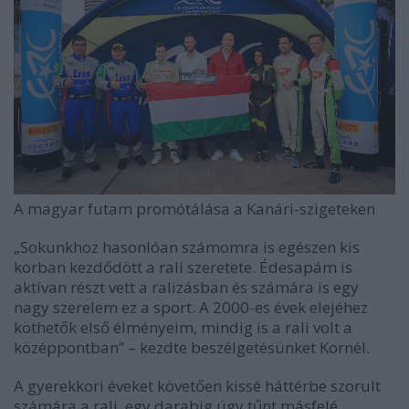
A magyar futam promótálása a Kanári-szigeteken
„Sokunkhoz hasonlóan számomra is egészen kis
korban kezdődött a rali szeretete. Édesapám is
aktívan részt vett a ralizásban és számára is egy
nagy szerelem ez a sport. A 2000-es évek elejéhez
köthetők első élményeim, mindig is a rali volt a
középpontban” – kezdte beszélgetésünket Kornél.
A gyerekkori éveket követően kissé háttérbe szorult
számára a rali, egy darabig úgy tűnt másfelé