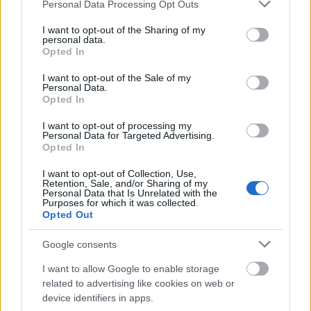
Please note that this website/app uses one or more Google
Personal Data Processing Opt Outs
futam rendezésére. A korábbi zempléni futamok
services and may gather and store information including but
egyik nagy hiányossága az volt, hogy nem
not limited to your visit or usage behaviour. You may click to
I want to opt-out of the Sharing of my
personal data.
rendelkezett olyan méretű és infrastruktúrájú
grant or deny consent to Google and its third-party tags to
Opted In
várossal, ami egy ilyen rendezvény központjaként
use your data for below specified purposes in below Google
consent section.
működhetett volna, így került a képbe és lett a
I want to opt-out of the Sale of my
Personal Data.
névadója a futamnak Nyíregyháza. A várostól
Opted In
rengeteg segítséget kapunk, mindenben
együttműködnek velünk, teljes mértékben
I want to opt-out of processing my
partnerként állnak a futamhoz és ők is azért
Personal Data for Targeted Advertising.
Opted In
dolgoznak, hogy ez egy jó és európai színvonalú
esemény legyen. 2018-ban az I. Nyíregyháza Ralival
I want to opt-out of Collection, Use,
tulajdonképp már egy ERC futamot imitáltunk a
Retention, Sale, and/or Sharing of my
Personal Data that Is Unrelated with the
verseny hosszát tekintve, illetve minden más
Purposes for which it was collected.
szempontból is arra törekedtünk, hogy az ide
Opted Out
érkezett megfigyelők elégedettek legyen a
látottakkal.”
Google consents
I want to allow Google to enable storage
Ahhoz, hogy eljussunk a 2018-as versenyt megelőző
related to advertising like cookies on web or
sajtótájékoztatóig – ahol hivatalosan is bejelentették
device identifiers in apps.
bekerülésünket a 2019-es ERC naptárba – még