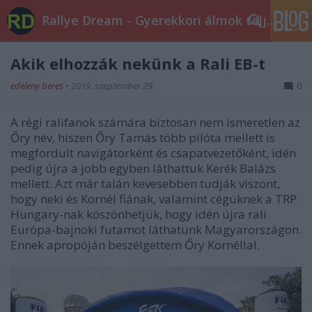
Rallye Dream - Gyerekkori álmok teljesüljetek!
Akik elhozzák nekünk a Rali EB-t
edeleny beres
•
2019. szeptember 29.
0
A régi ralifanok számára biztosan nem ismeretlen az
Őry név, hiszen Őry Tamás több pilóta mellett is
megfordult navigátorként és csapatvezetőként, idén
pedig újra a jobb egyben láthattuk Kerék Balázs
mellett. Azt már talán kevesebben tudják viszont,
hogy neki és Kornél fiának, valamint cégüknek a TRP
Hungary-nak köszönhetjük, hogy idén újra rali
Európa-bajnoki futamot láthatunk Magyarországon.
Ennek apropóján beszélgettem Őry Kornéllal.