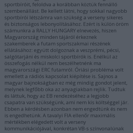
sportbíróit, feloldva a korábban köztük fennálló
szembenállást. Be kellett látni, hogy sokkal nagyobb
sportbírói létszámra van szükség a verseny sikeres
és biztonságos lebonyolításához. Ezért is külön öröm
számunkra a RALLY HUNGARY elnevezés, hiszen
Magyarország minden tájáról érkeznek
szakemberek a futam sportszakmai részének
ellátásához: együtt dolgoznak a veszprémi, pécsi,
salgótarjáni és miskolci sportbírók is. Enélkül az
összefogás nélkül nem beszélhetnénk ma
magyarországi ERC futamról. Óriási probléma volt
emellett a rádiós kapcsolat kiépítése is. Sajnos a
magyar bajnokságban ez még mindig gondot jelent,
melynek legfőbb oka az anyagiakban rejlik. Tudtuk
és láttuk, hogy az EB rendezéséhez a legjobb
csapatra van szükségünk, ami nem kis költséggel jár.
Ebben a kérdésben azonban nem engedtünk és nem
is engedhetünk. A tavalyi FIA ellenőr maximális
mértékben elégedett volt a verseny
kommunikációjával, konkrétan VB-s színvonalúnak