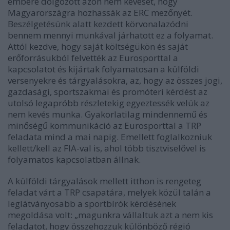
embere dolgozott azon nem keveset, hogy
Magyarországra hozhassák az ERC mezőnyét.
Beszélgetésünk alatt kezdett körvonalazódni
bennem mennyi munkával járhatott ez a folyamat.
Attól kezdve, hogy saját költségükön és saját
erőforrásukból felvették az Eurosporttal a
kapcsolatot és kijártak folyamatosan a külföldi
versenyekre és tárgyalásokra, az, hogy az összes jogi,
gazdasági, sportszakmai és promóteri kérdést az
utolsó legapróbb részletekig egyeztessék velük az
nem kevés munka. Gyakorlatilag mindennemű és
minőségű kommunikáció az Eurosporttal a TRP
feladata mind a mai napig. Emellett foglalkozniuk
kellett/kell az FIA-val is, ahol több tisztviselővel is
folyamatos kapcsolatban állnak.
A külföldi tárgyalások mellett itthon is rengeteg
feladat várt a TRP csapatára, melyek közül talán a
leglátványosabb a sportbírók kérdésének
megoldása volt: „magunkra vállaltuk azt a nem kis
feladatot, hogy összehozzuk különböző régió