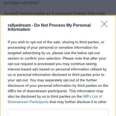
európai szinthez.”
Az első megkeresést az Eurosport Events felé még
2017-ben -megtették Kornélék, elsőre azonban kicsit
zárkózottnak tűnt a nemzetközi promóter. Több
rallyedream -
Do Not Process My Personal
Information
emailváltás és telefonos egyeztetés után jutott el
odáig a helyzet, hogy egy személyes találkozóra sor
kerüljön. - „2018 májusában ülhettünk először egy
If you wish to opt-out of the sale, sharing to third parties, or
asztalhoz a nemzetközi promóterrel a Kanári-
processing of your personal or sensitive information for
szigeteki versenyen. Itt már konkrétumokról tudtunk
targeted advertising by us, please use the below opt-out
beszélni velük: a szerződés megkötésének
section to confirm your selection. Please note that after your
opt-out request is processed you may continue seeing
feltételeiről, a bajnokságba való bekerülés
interest-based ads based on personal information utilized by
feltételeiről. Tudtuk, hogy sokat kell még
us or personal information disclosed to third parties prior to
dolgoznunk tervünk megvalósítása érdekében,
your opt-out. You may separately opt-out of the further
amihez rengeteg tapasztatalatot kellet még
disclosure of your personal information by third parties on the
gyűjtenünk. Ezért – a Kanári verseny mellett – még
IAB’s list of downstream participants. This information may
két futamra látogattunk el: a lengyel és Barum
also be disclosed by us to third parties on the
IAB’s List of
ralikra. Ezekkel egy időben elkezdtünk a hazai
Downstream Participants
that may further disclose it to other
rendezővel, Adamovits Márkkal is egyeztetni és úgy
third parties.
döntöttünk a szövetséggel is egyeztetve, hogy a
Zemplén Rali lesz az, amivel kandidálunk az ERC