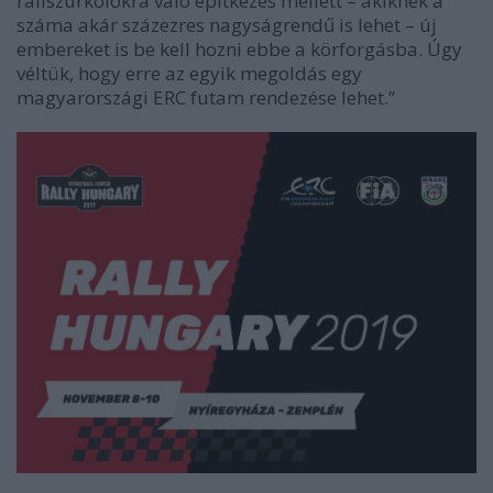
raliszurkolókra való építkezés mellett – akiknek a
száma akár százezres nagyságrendű is lehet – új
embereket is be kell hozni ebbe a körforgásba. Úgy
véltük, hogy erre az egyik megoldás egy
magyarországi ERC futam rendezése lehet.”