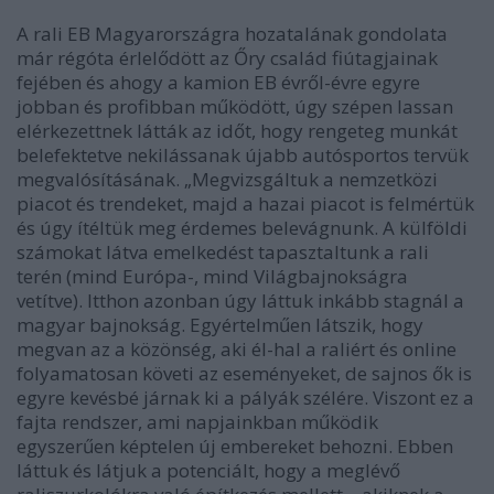
A rali EB Magyarországra hozatalának gondolata
már régóta érlelődött az Őry család fiútagjainak
fejében és ahogy a kamion EB évről-évre egyre
jobban és profibban működött, úgy szépen lassan
elérkezettnek látták az időt, hogy rengeteg munkát
belefektetve nekilássanak újabb autósportos tervük
megvalósításának. „Megvizsgáltuk a nemzetközi
piacot és trendeket, majd a hazai piacot is felmértük
és úgy ítéltük meg érdemes belevágnunk. A külföldi
számokat látva emelkedést tapasztaltunk a rali
terén (mind Európa-, mind Világbajnokságra
vetítve). Itthon azonban úgy láttuk inkább stagnál a
magyar bajnokság. Egyértelműen látszik, hogy
megvan az a közönség, aki él-hal a raliért és online
folyamatosan követi az eseményeket, de sajnos ők is
egyre kevésbé járnak ki a pályák szélére. Viszont ez a
fajta rendszer, ami napjainkban működik
egyszerűen képtelen új embereket behozni. Ebben
láttuk és látjuk a potenciált, hogy a meglévő