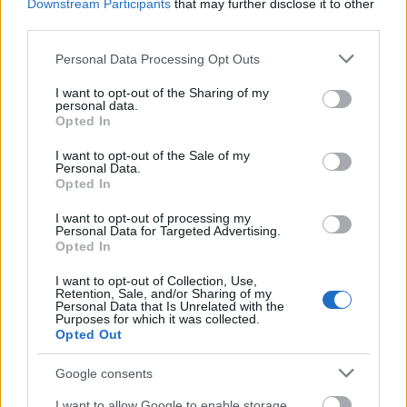
Downstream Participants
that may further disclose it to other
third parties.
„Ati (Nagy Attila) a balesetünk után egy kis időt kért,
ott lesz velünk minden versenyen, hiszen
Please note that this website/app uses one or more Google
Personal Data Processing Opt Outs
elengedhetetlen része a csapatunknak. Atival
services and may gather and store information including but
közösen álmodtuk meg a rally pályafutásunkat és
not limited to your visit or usage behaviour. You may click to
I want to opt-out of the Sharing of my
personal data.
grant or deny consent to Google and its third-party tags to
közösen építettük fel, nem is tudnám elképzelni
Opted In
use your data for below specified purposes in below Google
nélküle a versenyzést. A Róma és a Veszprém Rallyra
consent section.
Bán Viktort kértük fel, aki nemzetközi tapasztalattal
I want to opt-out of the Sale of my
Personal Data.
is rendelkezik, nagyon jó navigátornak tartom és
Opted In
biztos vagyok benne, hogy hozzá tud tenni a
csapatunkhoz. Vitya pedig örömmel vállalt a
I want to opt-out of processing my
Personal Data for Targeted Advertising.
felkérést.“
Opted In
I want to opt-out of Collection, Use,
Retention, Sale, and/or Sharing of my
Personal Data that Is Unrelated with the
Purposes for which it was collected.
Opted Out
Google consents
I want to allow Google to enable storage