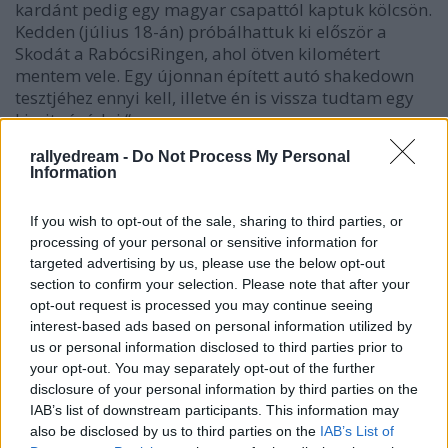
kardánt pedig egy magyar csapattól kaptuk kölcsön.
Kedden (július 18-án) próbálhattuk ki először a
Skodát a RabócsiRingen, ahol ötven kilométert
mentem vele. Egy újonnan épített autó shakedown
tesztjéhez ennyi kell, illetve én is vissza tudtam egy
kicsit rázódni.“
rallyedream -
Do Not Process My Personal
Information
If you wish to opt-out of the sale, sharing to third parties, or
processing of your personal or sensitive information for
targeted advertising by us, please use the below opt-out
section to confirm your selection. Please note that after your
opt-out request is processed you may continue seeing
interest-based ads based on personal information utilized by
us or personal information disclosed to third parties prior to
your opt-out. You may separately opt-out of the further
disclosure of your personal information by third parties on the
IAB’s list of downstream participants. This information may
also be disclosed by us to third parties on the
IAB’s List of
Bán Viktor az új navigátor