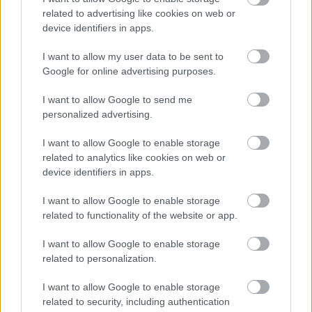
related to advertising like cookies on web or
device identifiers in apps.
I want to allow my user data to be sent to
Google for online advertising purposes.
Róma Rally és Veszprém Rally két hét alatt
I want to allow Google to send me
personalized advertising.
„Három Eb-futamot (Lengyel, Liepaja és Skandináv
Rally) hagytunk ki. Nagyon szerettünk volna a Róma
I want to allow Google to enable storage
Rallyn visszatérni, ezért is volt fontos, hogy minél
related to analytics like cookies on web or
hamarabb elkészüljön az autó. Mivel ebben a
device identifiers in apps.
szurkolók is jelentős szerepet vállaltak, ezért
döntöttünk úgy, hogy a Veszprém Rallyn is rajthoz
I want to allow Google to enable storage
állunk. Ez egyben azt is jelenti, hogy két hét alatt két
related to functionality of the website or app.
versenyen kell részt vennünk, ami logisztikailag nem
I want to allow Google to enable storage
könnyű feladat, de az egész csapat nevében
related to personalization.
mondhatom, hogy ezt a kihívást most a legnagyobb
örömmel vállaljuk.
I want to allow Google to enable storage
related to security, including authentication
Köszönjük mégegyszer mindenkinek aki az elmúlt