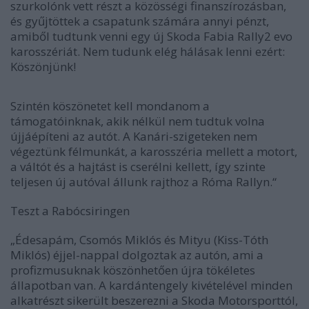
szurkolónk vett részt a közösségi finanszírozásban,
és gyűjtöttek a csapatunk számára annyi pénzt,
amiből tudtunk venni egy új Skoda Fabia Rally2 evo
karosszériát. Nem tudunk elég hálásak lenni ezért:
Köszönjünk!
Szintén köszönetet kell mondanom a
támogatóinknak, akik nélkül nem tudtuk volna
újjáépíteni az autót. A Kanári-szigeteken nem
végeztünk félmunkát, a karosszéria mellett a motort,
a váltót és a hajtást is cserélni kellett, így szinte
teljesen új autóval állunk rajthoz a Róma Rallyn.“
Teszt a Rabócsiringen
„Édesapám, Csomós Miklós és Mityu (Kiss-Tóth
Miklós) éjjel-nappal dolgoztak az autón, ami a
profizmusuknak köszönhetően újra tökéletes
állapotban van. A kardántengely kivételével minden
alkatrészt sikerült beszerezni a Skoda Motorsporttól,