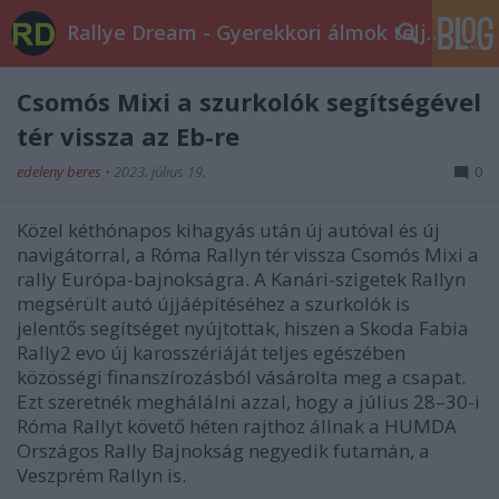
Rallye Dream - Gyerekkori álmok teljesüljetek!
Csomós Mixi a szurkolók segítségével
tér vissza az Eb-re
edeleny beres
•
2023. július 19.
0
Közel kéthónapos kihagyás után új autóval és új
navigátorral, a Róma Rallyn tér vissza Csomós Mixi a
rally Európa-bajnokságra. A Kanári-szigetek Rallyn
megsérült autó újjáépítéséhez a szurkolók is
jelentős segítséget nyújtottak, hiszen a Skoda Fabia
Rally2 evo új karosszériáját teljes egészében
közösségi finanszírozásból vásárolta meg a csapat.
Ezt szeretnék meghálálni azzal, hogy a július 28–30-i
Róma Rallyt követő héten rajthoz állnak a HUMDA
Országos Rally Bajnokság negyedik futamán, a
Veszprém Rallyn is.