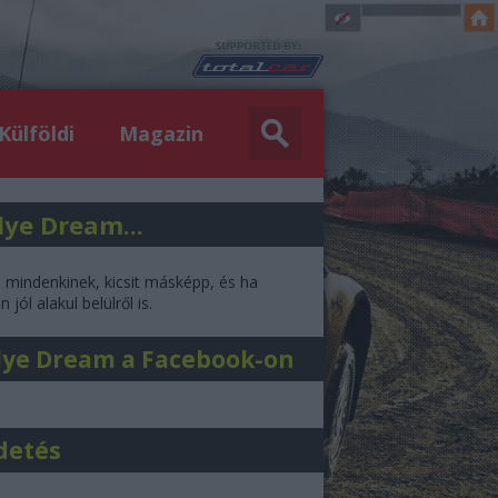
Külföldi
Magazin
lye Dream...
l mindenkinek, kicsit másképp, és ha
 jól alakul belülről is.
lye Dream a Facebook-on
detés