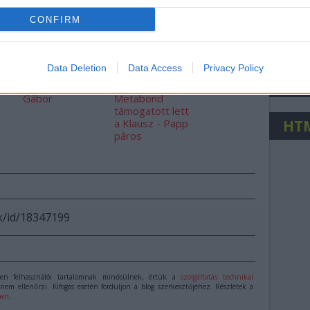
CONFIRM
j
Nin
A
A Lausitzringen
Tim Gábor GT
kétszer is
autóban
Data Deletion
Data Access
Privacy Policy
dobogón
versenyzik
Lép
ly
ünnepelt Tim
tovább
Gábor
Metabond
támogatott lett
a Klausz - Papp
HT
páros
ck/id/18347199
n felhasználói tartalomnak minősülnek, értük a
szolgáltatás technikai
nem ellenőrzi. Kifogás esetén forduljon a blog szerkesztőjéhez. Részletek a
ban
.