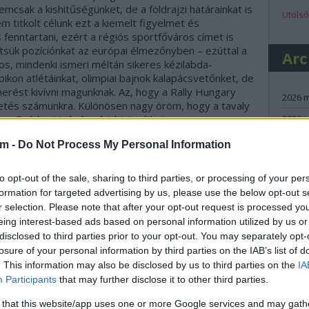
csak a kishitűségünket, de a földrajzi határainkat is
Utolsó
m titkolt célunk ezt a kiemelt figyelmet és
enntartani, ezért a régiós sportfőváros címet is
tsük pozíciónkat az európai élmezőnyben – ezúttal a
Ar
s, mindenki ismeri méltán sikeres kézilabda-
pikon atlétáinkat, olimpiai bajnok kalapácsvetőnket, de
rést kivívni magunknak. Az, hogy a Rally Hungary
2026 
etés számunkra. Különösen nagy öröm, hogy a tavaly
 a Gyárkert is helyszínt biztosíthat a verseny egy
2026 j
2025 
am -
Do Not Process My Personal Information
ort Szövetség elnöke kiemelte, mennyire fontos,
 kedvelt, ikonikus ralipályákat végre Európa legjobbjai
2024 
to opt-out of the sale, sharing to third parties, or processing of your per
2024 
etközi sorozat, régebbi, mint a világbajnokság, és
formation for targeted advertising by us, please use the below opt-out s
tthont az idénynyitónak – vélekedett Szujó Zoltán. –
2024 
r selection. Please note that after your opt-out request is processed y
e és a promóterre, de mivel ez egy összeszokott,
eing interest-based ads based on personal information utilized by us or
2024 
k benne, hogy meg tudja oldani a feladatot. Mivel a
disclosed to third parties prior to your opt-out. You may separately opt-
 murvás futam, számíthatunk arra, hogy Európa
2024 j
losure of your personal information by third parties on the IAB’s list of
n itt lesznek, ami a magyar ralisoknak jó lehetőség,
. This information may also be disclosed by us to third parties on the
IA
2024 j
assák tudásukat. A sportágban elindult egy folyamat,
Participants
that may further disclose it to other third parties.
, a versenyzést nagyon komolyan vevő generáció,
2024 
ASZ. Az ő érdekükben is remélem, hogy népes
 that this website/app uses one or more Google services and may gath