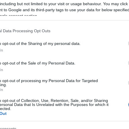
2024 á
ón, amely egyben az országos bajnokság első
including but not limited to your visit or usage behaviour. You may click 
Továb
 to Google and its third-party tags to use your data for below specifi
liközösség által méltán nagyon kedvelt ikonikus
ogle consent section.
k, és ki tudja, néhány év múlva talán az egész
Cí
t társrendező vitt közelebb mindenkit a
l Data Processing Opt Outs
ungary mezőnyének körülbelül 190 kilométert kell
2013
kasszal, Tapolcától majdnem Fehérvárig.
o opt-out of the Sharing of my personal data.
(
14
)
b
In
esz, a versenyközpontot és a szervizparkot a
bükfü
gy húsz éve elkezdett projekt folytatódik azzal, hogy a
Citro
(
13
)
D
etti szinkronpályán, az úgynevezett raliarénában
o opt-out of the Sale of my Personal Data.
deutsc
 – Abban bízunk, hogy az akkori sikerek most
In
(
23
)
E
vezi majd a szuperspeciált. Mivel a versenyünk
Ford
(
etben, mert foglalkozni kell a pályákkal, nem lehet
to opt-out of processing my Personal Data for Targeted
(
20
)
g
ing.
munka elkezdődött, előkészítjük a gyorsaságikat, hogy
In
histor
juk a mezőnyt, igaz, ehhez kell az is, hogy az időjárás
Shell
ne, hogy most szerencsénk lesz, mert tavaly például
o opt-out of Collection, Use, Retention, Sale, and/or Sharing
kassa
at illeti: izgalmas versenyre van kilátás, hiszen egy
ersonal Data that Is Unrelated with the Purposes for which it
mivel
lected.
llegű pályákat kell teljesíteniük a párosoknak a fehér
lancia
Out
aszokig, folyamatosan változó tapadással és
Lukác
(
36
)
m
nek, akik általában szeretni szokták ezeket a
(
56
)
m
consents