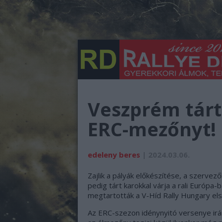
Veszprém tárt
ERC-mezőnyt!
edeleny beres
| 2024.03.06.
Zajlik a pályák előkészítése, a szervez
pedig tárt karokkal várja a rali Európa
megtartották a V-Híd Rally Hungary els
Az ERC-szezon idénynyitó versenye irá