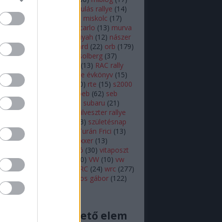
lsen
(
11
)
mikulás
(
28
)
mikulás rallye
(
14
)
s rallye
(
22
)
mini wrc
(
27
)
miskolc
(
17
)
z
(
17
)
monte
(
20
)
monte carlo
(
13
)
murva
ap képe
(
27
)
nasser al attiyah
(
12
)
nászer
ja
(
11
)
neuville
(
18
)
onboard
(
22
)
orb
(
179
)
18
)
ott tanak
(
10
)
petter solberg
(
37
)
ot
(
10
)
polo r wrc
(
49
)
r5
(
13
)
RAC rally
alisprint
(
22
)
rally
(
11
)
rallye évkönyv
(
15
)
peti
(
11
)
robert kubica
(
10
)
rte
(
15
)
s2000
ajtóközlemény
(
42
)
seb loeb
(
62
)
seb
(
66
)
skoda
(
18
)
sprint
(
43
)
subaru
(
21
)
i
(
10
)
swedish rally
(
13
)
szilveszter rallye
zínes
(
12
)
szőke tamás
(
13
)
születésnap
eszt
(
47
)
turán frici
(
129
)
Turán Frici
(
13
)
 motorsport
(
11
)
vargagixxxer
(
13
)
prém
(
22
)
video
(
421
)
videó
(
30
)
vitaposzt
olkswagen Motorsport
(
10
)
VW
(
10
)
vw
sport
(
16
)
wicoka
(
27
)
WRC
(
24
)
wrc
(
277
)
(
11
)
Zsiros Gabi
(
12
)
zsiros gábor
(
122
)
acingdream feed
cs megjeleníthető elem