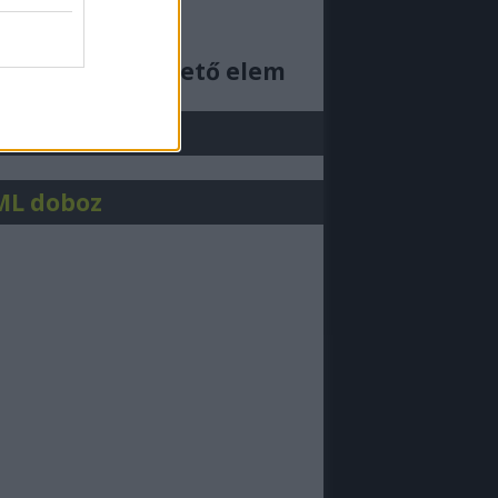
ajjdecsunya feed
cs megjeleníthető elem
j be!
ML doboz