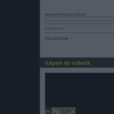
Nincsenek hozzászólások.
Szólj hozzá!
hozzászólás
Képek és videók