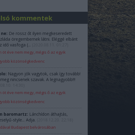
olsó kommentek
 ne:
De rossz őt ilyen megkeseredett
zláda öregembernek látni. Eléggé elbánt
z idő vasfoga (...
(
2020.08.11. 01:27
)
 öt éve nem megy, mégis ő az egyik
gyobb közönségkedvenc
olo:
Nagyon jók vagytok, csak így tovább!
e meg nincsenek szavak. A legnagyobb!!!
08.10. 14:30
)
 öt éve nem megy, mégis ő az egyik
gyobb közönségkedvenc
n baromartz:
Lánchídon áthajtás,
elyű-style... Adja.
(
2018.12.20. 22:18
)
Ladával Budapest belvárosában