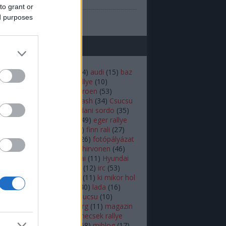
(
1
)
prilis
to grant or
b
...
ed purposes
mkék
(
22
)
andreas mikkelsen
(
14
)
audi
(
15
)
baz
iztonság
(
16
)
budapest rallye
(
10
)
rdő
(
12
)
bútor robi
(
18
)
citroen
(
53
)
en
(
14
)
colin mcrae
(
21
)
crash
(
34
)
Csucsu
akar
(
16
)
Dakar-rali
(
18
)
dani sordo
(
35
)
hland rally
(
17
)
ds3 wrc
(
49
)
eger rallye
RC
(
25
)
erc
(
34
)
fiesta
(
54
)
finn rali
(
27
)
16
)
ford
(
92
)
ford fiesta
(
26
)
fotópályázat
r.b
(
26
)
herczig norbi
(
19
)
hirvonen
(
46
)
ic
(
46
)
hőskor
(
24
)
Hyundai
(
11
)
Hyundai
 World Rally Team
(
12
)
i20
(
12
)
irc
(
53
)
(
10
)
kazár
(
19
)
ken block
(
11
)
ki mikor hol
(
10
)
Kubica
(
18
)
külföldi
(
40
)
lada
(
16
)
(
11
)
latvala
(
55
)
lukács csucsu
(
10
)
s Kornél
(
12
)
mads østberg
(
11
)
magazin
agyar
(
39
)
mecsek
(
10
)
mecsek rallye
ediabox
(
37
)
médiabox
(
68
)
miblog
(
17
)