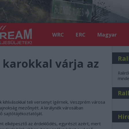
WRC
ERC
Magyar
Ral
 karokkal várja az
Raliró
minden
Ral
ők kihívásokkal teli versenyt ígérnek, Veszprém városa
-bajnokság mezőnyét. A királynék városában
ő sajtótájékoztatóját.
Hir
nt elképesztő az érdeklődés, egyrészt azért, mert