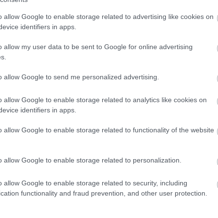
ezőny sem lesz kivétel ez alól. Egyvalami biztos:
mikke
yéki pályákon.”
o allow Google to enable storage related to advertising like cookies on
mikula
szakaszokon, úgyhogy, ha ő azt mondja, látványos,
mnas
evice identifiers in apps.
omolyan kell venni. A pécsi versenyző bízik benne,
(
13
)
n
ert az nagyon motiváló nemcsak neki, hanem mindenki
el atti
o allow my user data to be sent to Google for online advertising
ORB
(
s.
ó, nekem nagyon tetszik, bízom benne, hogy a
peuge
(
14
)
r
ga Péter. – Navigátorommal, Czakó Janekkal már
to allow Google to send me personalized advertising.
ranga 
ti teendőkről, és elkezdtem nézegetni az előző évek
(
13
)
s
az itinert. Nem mondom, hogy ez már mindennapos
o allow Google to enable storage related to analytics like cookies on
ogier
 és ahogy közeledik a verseny, egyre többet fogok.
suzuk
evice identifiers in apps.
(
21
)
s
lt az Európa-bajnokság naptárába, régóta benne volt
(
11
)
t
o allow Google to enable storage related to functionality of the website
zetközi sorozat része legyen, mert nagyon
turán
 is jobban szerettem a murvás versenyeket, jobban
vesz
ban meg is akarom mutatni.”
(
13
)
V
o allow Google to enable storage related to personalization.
jegyértékesítés: belépők a motorsportmania.shop
motor
WRC2
o allow Google to enable storage related to security, including
cation functionality and fraud prevention, and other user protection.
Tetszik
0
r
Nin