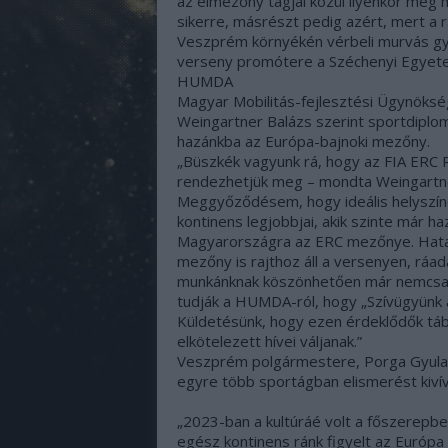
az élmezőny tagjai közül ilyenkor még 
sikerre, másrészt pedig azért, mert a 
Veszprém környékén vérbeli murvás gy
verseny promótere a Széchenyi Egyet
HUMDA
Magyar Mobilitás-fejlesztési Ügynökség
Weingartner Balázs szerint sportdiplom
hazánkba az Európa-bajnoki mezőny.
„Büszkék vagyunk rá, hogy az FIA ERC
rendezhetjük meg – mondta Weingartne
Meggyőződésem, hogy ideális helyszín
kontinens legjobbjai, akik szinte már h
Magyarországra az ERC mezőnye. Hatalm
mezőny is rajthoz áll a versenyen, ráa
munkánknak köszönhetően már nemcsak 
tudják a HUMDA-ról, hogy „Szívügyünk a
Küldetésünk, hogy ezen érdeklődők tábo
elkötelezett hívei váljanak.”
Veszprém polgármestere, Porga Gyula 
egyre több sportágban elismerést kiví
„2023-ban a kultúráé volt a főszerep
egész kontinens ránk figyelt az Európa