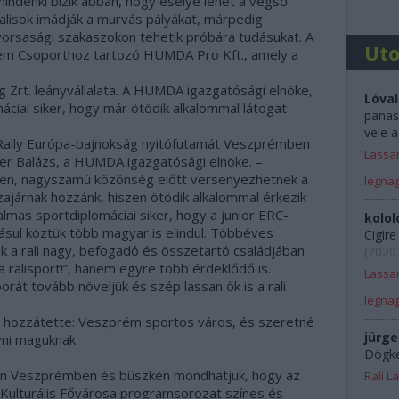
mindenki bízik abban, hogy esélye lehet a végső
ralisok imádják a murvás pályákat, márpedig
orsasági szakaszokon tehetik próbára tudásukat. A
Ut
em Csoporthoz tartozó HUMDA Pro Kft., amely a
 Zrt. leányvállalata. A HUMDA igazgatósági elnöke,
Lóval
áciai siker, hogy már ötödik alkalommal látogat
panas
vele a
 Rally Európa-bajnokság nyitófutamát Veszprémben
Lassan
r Balázs, a HUMDA igazgatósági elnöke. –
en, nagyszámú közönség előtt versenyezhetnek a
legna
azajárnak hozzánk, hiszen ötödik alkalommal érkezik
as sportdiplomáciai siker, hogy a junior ERC-
kolol
dásul köztük több magyar is elindul. Többéves
Cigir
a rali nagy, befogadó és összetartó családjában
(
2020.
 ralisport!”, hanem egyre több érdeklődő is.
Lassan
rát tovább növeljük és szép lassan ők is a rali
legna
hozzátette: Veszprém sportos város, és szeretné
jürge
vni maguknak.
Dögkes
ben Veszprémben és büszkén mondhatjuk, hogy az
Rali 
 Kulturális Fővárosa programsorozat színes és