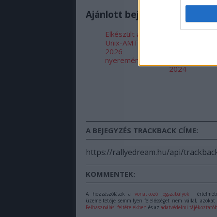
Ajánlott bejegyzések:
Elkészült az
II. SMARTZILL
Unix-AMTS
RBR Magyar
2026
Bajnokság -
nyereményautója!
Veszprém Ral
2024
A BEJEGYZÉS TRACKBACK CÍME:
https://rallyedream.hu/api/trackba
KOMMENTEK:
A hozzászólások a
vonatkozó jogszabályok
értelmébe
üzemeltetője semmilyen felelősséget nem vállal, azokat 
Felhasználási feltételekben
és az
adatvédelmi tájékoztató