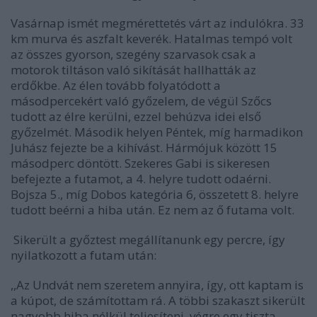
Vasárnap ismét megmérettetés várt az indulókra. 33
km murva és aszfalt keverék. Hatalmas tempó volt
az összes gyorson, szegény szarvasok csak a
motorok tiltáson való sikítását hallhatták az
erdőkbe. Az élen tovább folyatódott a
másodpercekért való győzelem, de végül Szőcs
tudott az élre kerülni, ezzel behúzva idei első
győzelmét. Második helyen Péntek, míg harmadikon
Juhász fejezte be a kihívást. Hármójuk között 15
másodperc döntött. Szekeres Gabi is sikeresen
befejezte a futamot, a 4. helyre tudott odaérni.
Bojsza 5., míg Dobos kategória 6, összetett 8. helyre
tudott beérni a hiba után. Ez nem az ő futama volt.
Sikerült a győztest megállítanunk egy percre, így
nyilatkozott a futam után:
,,Az Undvát nem szeretem annyira, így, ott kaptam is
a kúpot, de számítottam rá. A többi szakaszt sikerült
nagyobb hiba nélkül teljesíteni, végre egy tiszta