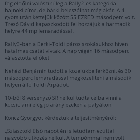
fog eldőlni valószínűleg a Rally2-es kategória
bajnoki címe, de bárki beleszólhat még akár. A 4.
gyors után kettejük között 55 EZRED másodperc volt.
Tresó Dávid kapaszkodott fel hozzájuk a harmadik
helyre 44 mp lemaradással.
Rally3-ban a Berki-Toldi páros szokásukhoz híven
hatalmas csatát vívtak. A nap végén 16 másodperc
választotta el őket.
Nehézi Benjámin tudott a közelükbe férkőzni, és 30
másodperc lemaradással megközelíteni a második
helyen álló Toldi Árpádot.
10-ből 8 versenyző SR nélkül tudta célba vinni a
kocsit, ami elég jó arány ezeken a pályákon.
Koncz Györgyöt kérdeztük a teljesítményéről:
,,Sziasztok! Első napot én is letudtam ezúttal
nagyobb ütközés nélkül. A tempómmal nem volt