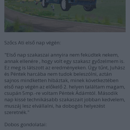
Szőcs Ati első nap végén:
"Első nap szakaszai annyira nem feküdtek nekem,
annak ellenére , hogy volt egy szakasz győzelmem is.
Ez meg is látszott az eredményeken. Úgy tűnt, Juhász
és Péntek harcába nem tudok beleszólni, aztán
sajnos mindketten hibáztak, minek következtében
első nap végén az előkelő 2. helyen találtam magam,
csupán 5mp.-re voltam Péntek Ádámtól. Második
nap kissé technikásabb szakaszait jobban kedvelem,
muszáj lesz elvállalni, ha dobogós helyezést
szeretnék."
Dobos gondolatai: