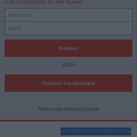
A hozzászóláshoz be kell lépned!
VAGY
Nincsenek hozzászólások
SÜTI BEÁLLÍTÁSOK MÓDOSÍTÁSA