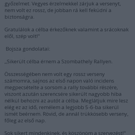
győzelmet. Vegyes érzelmekkel zárjuk a versenyt,
nem volt ez rossz, de jobban rá kell feküdni a
biztonságra.
Gratulálok a célba érkezőknek valamint a srácoknak
elől, szép volt!"
Bojsza gondolatai:
,,Sikerült célba érnem a Szombathely Rallyen.
Összességében nem volt egy rossz verseny
számomra, sajnos az első napon való incidens
megpecsételte a sorsom a rally további részére,
viszont azután szerencsére sikerült nagyobb hiba
nélkül behozni az autót a célba. Meglátjuk mire lesz
elég ez az idő, remélem a legjobb 5-6-ba sikerül
ismét beérnem. Rövid, de annál trükkösebb verseny,
főleg az első nap.
Sok sikert mindenkinek, és köszönöm a szervezést!"