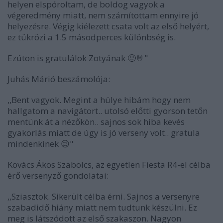
helyen elspóroltam, de boldog vagyok a
végeredmény miatt, nem számítottam ennyire jó
helyezésre. Végig kiélezett csata volt az első helyért,
ez tükrözi a 1.5 másodperces különbség is.
Ezúton is gratulálok Zotyának
🙂🤘
"
Juhás Márió beszámolója:
,,Bent vagyok. Megint a hülye hibám hogy nem
hallgatom a navigátort.. utolsó előtti gyorson tetőn
mentünk át a nézőkön.. sajnos sok hiba kevés
gyakorlás miatt de úgy is jó verseny volt.. gratula
mindenkinek
😉
"
Kovács Ákos Szabolcs, az egyetlen Fiesta R4-el célba
érő versenyző gondolatai:
,,Sziasztok. Sikerült célba érni. Sajnos a versenyre
szabadidő hiány miatt nem tudtunk készülni. Ez
meg is látszódott az első szakaszon. Nagyon