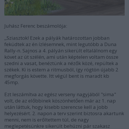
Juhász Ferenc beszámolója:
,,Sziasztok! Ezek a pályák határozottan jobban
feküdtek az én ízlésemnek, mint legutóbb a Duna
Rally-n. Sajnos a 4. pályán sikerült eltalálnom egy
követ az út szélén, ami után képtelen voltam össze
szedni a vasat, benéztünk a nézők közé, repültek a
székek. Ki is estem a ritmusból, így rögtön újabb 2
megforgás követte. Itt végül bent is maradt kb
45mp.
Ezt leszámítva az egész verseny nagyjából "sima"
volt, de az előbbinek köszönhetően már az 1. nap
után láttuk, hogy kisebb szerencse kell a jobb
helyezésért. 2. napon a terv szerint biztosra akartunk
menni, nem is erőltettem túl, de nagy
meglepetésünkre sikerült behúzni pár szakasz