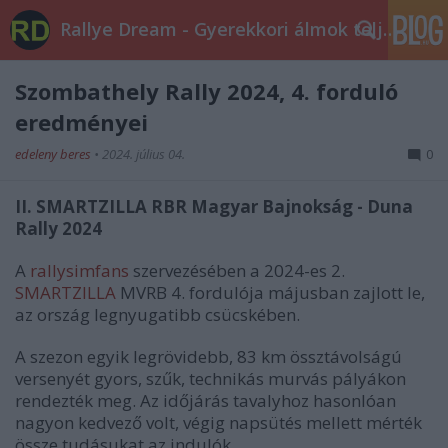
Rallye Dream - Gyerekkori álmok teljesüljetek!
Szombathely Rally 2024, 4. forduló
eredményei
edeleny beres
•
2024. július 04.
0
II. SMARTZILLA RBR Magyar Bajnokság - Duna
Rally 2024
A
rallysimfans
szervezésében a 2024-es 2.
SMARTZILLA
MVRB 4. fordulója májusban zajlott le,
az ország legnyugatibb csücskében.
A szezon egyik legrövidebb, 83 km össztávolságú
versenyét gyors, szűk, technikás murvás pályákon
rendezték meg. Az időjárás tavalyhoz hasonlóan
nagyon kedvező volt, végig napsütés mellett mérték
össze tudásukat az indulók.