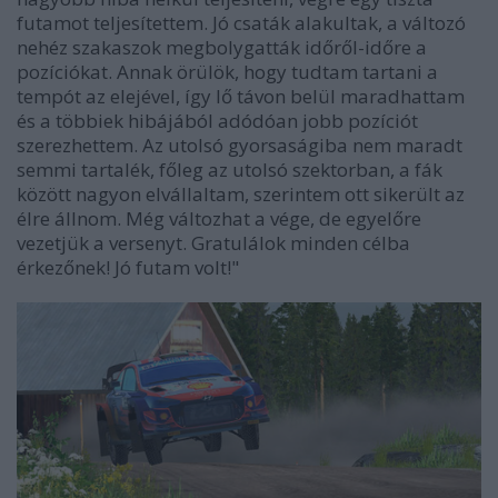
futamot teljesítettem. Jó csaták alakultak, a változó
nehéz szakaszok megbolygatták időről-időre a
pozíciókat. Annak örülök, hogy tudtam tartani a
tempót az elejével, így lő távon belül maradhattam
és a többiek hibájából adódóan jobb pozíciót
szerezhettem. Az utolsó gyorsaságiba nem maradt
semmi tartalék, főleg az utolsó szektorban, a fák
között nagyon elvállaltam, szerintem ott sikerült az
élre állnom. Még változhat a vége, de egyelőre
vezetjük a versenyt. Gratulálok minden célba
érkezőnek! Jó futam volt!"