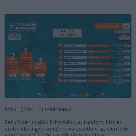
Rally1 (WRC 1.6) eredménye:
Rally2-ben tovább fokozódott az izgalom, hisz az
utolsó előtti gyorson 2 mp válaszotta el az élen lévő
Varga Bencét Erdős Levitől. Viszont valami