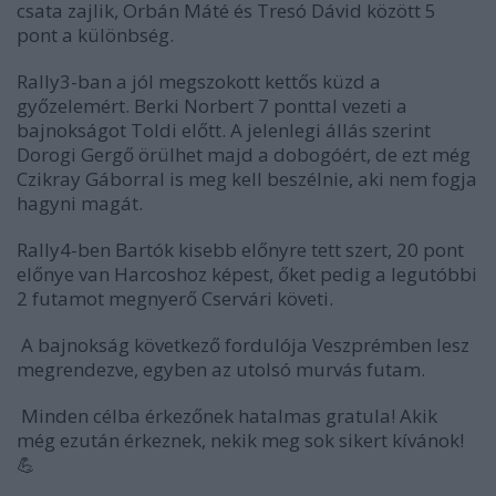
csata zajlik, Orbán Máté és Tresó Dávid között 5
pont a különbség.
Rally3-ban a jól megszokott kettős küzd a
győzelemért. Berki Norbert 7 ponttal vezeti a
bajnokságot Toldi előtt. A jelenlegi állás szerint
Dorogi Gergő örülhet majd a dobogóért, de ezt még
Czikray Gáborral is meg kell beszélnie, aki nem fogja
hagyni magát.
Rally4-ben Bartók kisebb előnyre tett szert, 20 pont
előnye van Harcoshoz képest, őket pedig a legutóbbi
2 futamot megnyerő Cservári követi.
A bajnokság következő fordulója Veszprémben lesz
megrendezve, egyben az utolsó murvás futam.
Minden célba érkezőnek hatalmas gratula! Akik
még ezután érkeznek, nekik meg sok sikert kívánok!
💪