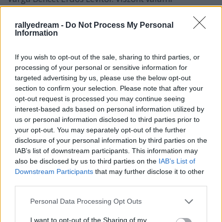
elképesztő módon Erdős 4 mp-vel verte meg Vargát
az utolsó szakaszon, behúzva ezzel a szombathelyi
rallyedream -
Do Not Process My Personal
győzelmet. A bronzérmet Tresó Dávid kaparintotta
Information
meg, de neki már több mint 1 perc lemaradása volt.
If you wish to opt-out of the sale, sharing to third parties, or
processing of your personal or sensitive information for
targeted advertising by us, please use the below opt-out
section to confirm your selection. Please note that after your
opt-out request is processed you may continue seeing
interest-based ads based on personal information utilized by
us or personal information disclosed to third parties prior to
your opt-out. You may separately opt-out of the further
disclosure of your personal information by third parties on the
IAB’s list of downstream participants. This information may
also be disclosed by us to third parties on the
IAB’s List of
Downstream Participants
that may further disclose it to other
Miklós Marcell gondolatai a futamról:
third parties.
Please note that this website/app uses one or more Google
,,Sziasztok! Sikerült teljesítenem a Szombathely
Personal Data Processing Opt Outs
services and may gather and store information including but
Rallyt, nagyon élveztem. Első nap a 2. Undván
not limited to your visit or usage behaviour. You may click to
I want to opt-out of the Sharing of my