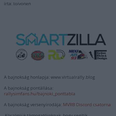
írta: toivonen
A bajnokság honlapja: www.virtualrally.blog
A bajnokság pontállása:
rallysimfans.hu/bajnoki_ponttabla
A bajnokság versenyirodája:
MVRB Discord csatorna
Köszönjük támogatóinknak, hogy segítik