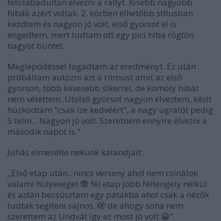
felszabadultan élvezni a rallyt. Kisebb nagyobb
hibák azért voltak. 2. körben élhetőbb stílusban
kezdtem és nagyon jó volt, első gyorsot el is
engedtem, mert tudtam ott egy pici hiba rögtön
nagyot büntet.
Meglepődéssel fogadtam az eredményt. Ez után
próbáltam autózni azt a ritmust amit az első
gyorson, több kevesebb sikerrel, de komoly hibát
nem vétettem. Utolsó gyorsot nagyon élveztem, kézit
húzkodtam "csak íze kedvéért", a nagy ugratót pedig
5 telin... Nagyon jó volt. Szeretném ennyire élvezni a
második napot is."
Juhás elmesélte nekünk kalandjait:
,,Első etap után.. nincs verseny ahol nem csinálok
valami hülyeséget
🙈
fél etap jobb féltengely nélkül
és aztán becsúsztam egy patakba ahol csak a nézők
tudtak segíteni sajnos..
🫣
de ahogy soha nem
szerettem az Undvát így ez most jó volt
😀
"