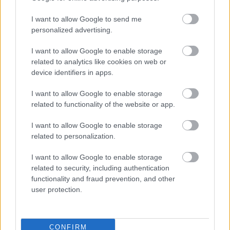
Rally2 eredménye:
I want to allow Google to send me
personalized advertising.
I want to allow Google to enable storage
related to analytics like cookies on web or
device identifiers in apps.
I want to allow Google to enable storage
related to functionality of the website or app.
I want to allow Google to enable storage
related to personalization.
I want to allow Google to enable storage
related to security, including authentication
functionality and fraud prevention, and other
user protection.
Rally3-ban valami hihetetlen végeredmény született,
hisz a győztes 6 TIZED másodperccel tudott nyerni.
Toldi Árpád sikeresen be tudta húzni a
CONFIRM