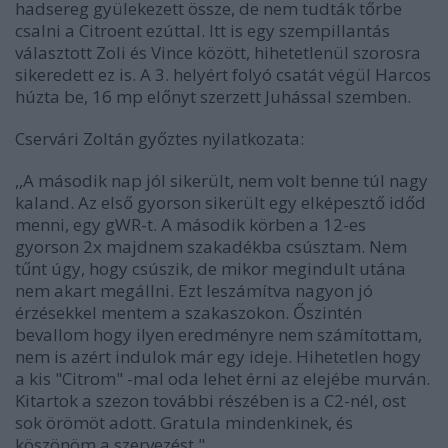
hadsereg gyülekezett össze, de nem tudták tőrbe
csalni a Citroent ezúttal. Itt is egy szempillantás
választott Zoli és Vince között, hihetetlenül szorosra
sikeredett ez is. A 3. helyért folyó csatát végül Harcos
húzta be, 16 mp előnyt szerzett Juhással szemben.
Cservári Zoltán győztes nyilatkozata:
,
,A második nap jól sikerült, nem volt benne túl nagy
kaland. Az első gyorson sikerült egy elképesztő időd
menni, egy gWR-t. A második körben a 12-es
gyorson 2x majdnem szakadékba csúsztam. Nem
tűnt úgy, hogy csúszik, de mikor megindult utána
nem akart megállni. Ezt leszámítva nagyon jó
érzésekkel mentem a szakaszokon. Őszintén
bevallom hogy ilyen eredményre nem számítottam,
nem is azért indulok már egy ideje. Hihetetlen hogy
a kis "Citrom" -mal oda lehet érni az elejébe murván.
Kitartok a szezon további részében is a C2-nél, ost
sok örömöt adott. Gratula mindenkinek, és
köszönöm a szervezést."