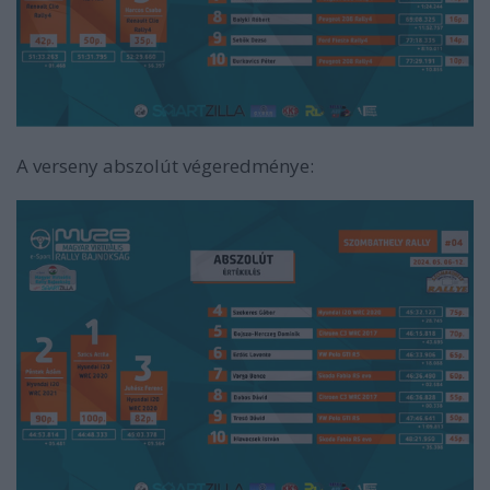
A verseny abszolút végeredménye: