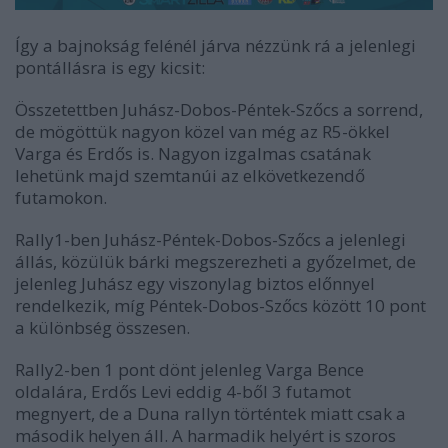
Így a bajnokság felénél járva nézzünk rá a jelenlegi
pontállásra is egy kicsit:
Összetettben Juhász-Dobos-Péntek-Szőcs a sorrend,
de mögöttük nagyon közel van még az R5-ökkel
Varga és Erdős is. Nagyon izgalmas csatának
lehetünk majd szemtanúi az elkövetkezendő
futamokon.
Rally1-ben Juhász-Péntek-Dobos-Szőcs a jelenlegi
állás, közülük bárki megszerezheti a győzelmet, de
jelenleg Juhász egy viszonylag biztos előnnyel
rendelkezik, míg Péntek-Dobos-Szőcs között 10 pont
a különbség összesen.
Rally2-ben 1 pont dönt jelenleg Varga Bence
oldalára, Erdős Levi eddig 4-ből 3 futamot
megnyert, de a Duna rallyn történtek miatt csak a
második helyen áll. A harmadik helyért is szoros