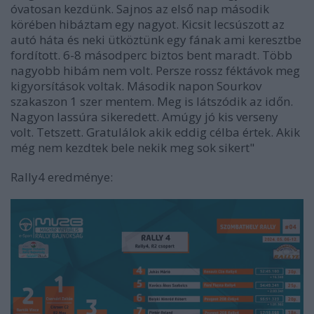
óvatosan kezdünk. Sajnos az első nap második
körében hibáztam egy nagyot. Kicsit lecsúszott az
autó háta és neki ütköztünk egy fának ami keresztbe
fordított. 6-8 másodperc biztos bent maradt. Több
nagyobb hibám nem volt. Persze rossz féktávok meg
kigyorsítások voltak. Második napon Sourkov
szakaszon 1 szer mentem. Meg is látszódik az időn.
Nagyon lassúra sikeredett. Amúgy jó kis verseny
volt. Tetszett. Gratulálok akik eddig célba értek. Akik
még nem kezdtek bele nekik meg sok sikert"
Rally4 eredménye: