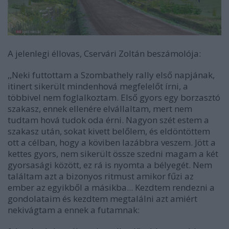
A jelenlegi éllovas, Cservári Zoltán beszámolója:
,,Neki futtottam a Szombathely rally első napjának,
itinert sikerült mindenhová megfelelőt írni, a
többivel nem foglalkoztam. Első gyors egy borzasztó
szakasz, ennek ellenére elvállaltam, mert nem
tudtam hová tudok oda érni. Nagyon szét estem a
szakasz után, sokat kivett belőlem, és eldöntöttem
ott a célban, hogy a köviben lazábbra veszem. Jött a
kettes gyors, nem sikerült össze szedni magam a két
gyorsasági között, ez rá is nyomta a bélyegét. Nem
találtam azt a bizonyos ritmust amikor fűzi az
ember az egyikből a másikba... Kezdtem rendezni a
gondolataim és kezdtem megtalálni azt amiért
nekivágtam a ennek a futamnak: