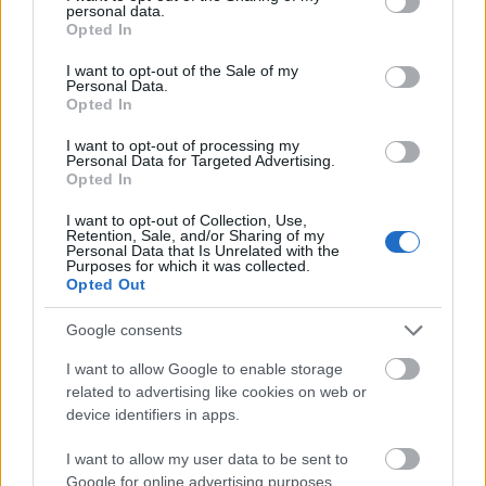
megütöttem az autó bal hátulját, és elment a bal
personal data.
grant or deny consent to Google and its third-party tags to
hátsó hajtásom illetve a jobb hátsó futóművem is
Opted In
use your data for below specified purposes in below Google
sérült. Így a 2. kör azon a napon gyengére sikerült. A
consent section.
I want to opt-out of the Sale of my
2. napon a részeredmények voltak a céljaim, na és
Personal Data.
persze az élvezet ami sikerült is. Komusinon sikerült
Opted In
lefulladnom a parkolóból kifele jövet de az legyen a
legnagyobb bajom. Összességében ezek a tempós
I want to opt-out of processing my
Personal Data for Targeted Advertising.
murvás pályák közel állnak a szívemhez, ezért
Opted In
élveztem az egész versenyt."
I want to opt-out of Collection, Use,
Retention, Sale, and/or Sharing of my
Boda Péter szavai:
Personal Data that Is Unrelated with the
Purposes for which it was collected.
,,Sziasztok!
Opted Out
Grat mindenkinek aki nekivágott és köszönöm a
Google consents
szervezést! Nekem ez most nagyon nem adta. 2.
I want to allow Google to enable storage
napon a kormány elkezdett kimaradni pár
related to advertising like cookies on web or
tizedmásodpercre (ennek nyilván versenyen kell
device identifiers in apps.
előjönnie kritikus pillanatokban). Amúgy ha ez nem
lett volna akkor is béna lettem volna szerencsére,
I want to allow my user data to be sent to
nem életem futama ment el rajta
😄
"
Google for online advertising purposes.