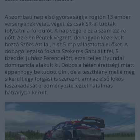
A szombati nap első gyorsaságija rögtön 13 ember
versenyének vetett véget, és csak SR-el tudták
folytatni a fordulót. A nap végére ez a szám 22-re
nőtt. Az élen Péntek végzett, de nagyon közel volt
hozzá Szőcs Attila , hisz 5 mp választotta el őket. A
dobogó legalsó fokára Szekeres Gabi állt fel, 5
tizeddel Juhász Ferenc előtt, ezzel teljes Hyundai
dominancia alakult ki. Dobos a héten érettségi miatt
éppenhogy be tudott ülni, de a teszthiány mellé még
sikerült egy forgást is szerezni, ami az első lökös
leszakadását eredményezte, ezzel hatalmas
hátrányba került.