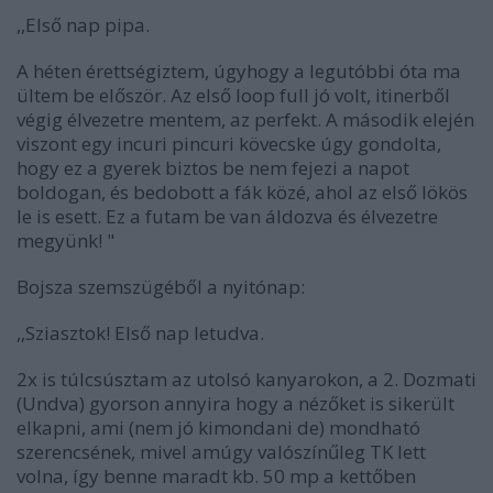
,
,Első nap pipa
.
A héten érettségiztem, úgyhogy a legutóbbi óta ma
ültem be először. Az első loop full jó volt, itinerből
végig élvezetre mentem, az perfekt. A második elején
viszont egy incuri pincuri kövecske úgy gondolta,
hogy ez a gyerek biztos be nem fejezi a napot
boldogan, és bedobott a fák közé, ahol az első lökös
le is esett. Ez a futam be van áldozva és élvezetre
megyünk! "
Bojsza szemszügéből a nyitónap:
,
,Sziasztok! Első nap letudva.
2x is túlcsúsztam az utolsó kanyarokon, a 2. Dozmati
(Undva) gyorson annyira hogy a nézőket is sikerült
elkapni, ami (nem jó kimondani de) mondható
szerencsének, mivel amúgy valószínűleg TK lett
volna, így benne maradt kb. 50 mp a kettőben