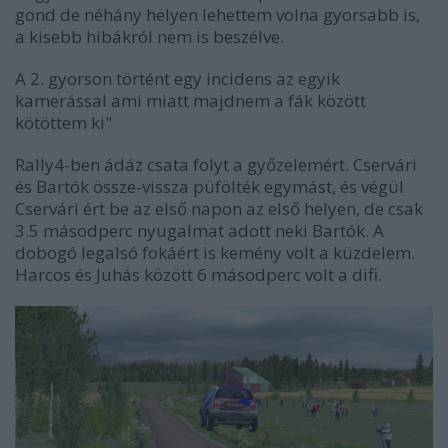
gond de néhány helyen lehettem volna gyorsabb is,
a kisebb hibákról nem is beszélve.
A 2. gyorson történt egy incidens az egyik
kamerással ami miatt majdnem a fák között
kötöttem ki"
Rally4-ben ádáz csata folyt a győzelemért. Cservári
és Bartók össze-vissza püfölték egymást, és végül
Cservári ért be az első napon az első helyen, de csak
3.5 másodperc nyugalmat adott neki Bartók. A
dobogó legalsó fokáért is kemény volt a küzdelem.
Harcos és Juhás között 6 másodperc volt a difi.