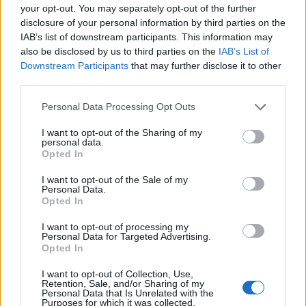
your opt-out. You may separately opt-out of the further
disclosure of your personal information by third parties on the
IAB’s list of downstream participants. This information may
also be disclosed by us to third parties on the
IAB’s List of
Downstream Participants
that may further disclose it to other
third parties.
Please note that this website/app uses one or more Google
Personal Data Processing Opt Outs
services and may gather and store information including but
Szerelemre hangolva: Alfa Romeo
not limited to your visit or usage behaviour. You may click to
I want to opt-out of the Sharing of my
personal data.
grant or deny consent to Google and its third-party tags to
Junior
Opted In
use your data for below specified purposes in below Google
consent section.
edeleny beres
•
2025. március 03.
0
I want to opt-out of the Sale of my
Personal Data.
Opted In
Kevés olyan autómárka van, mint az Alfa Romeo,
amely egyben életstílust is kölcsönöz használójának.
I want to opt-out of processing my
Personal Data for Targeted Advertising.
Több mint száztíz éves története során ...
Opted In
I want to opt-out of Collection, Use,
Zemplén Rally 2024, a bajnokság
Retention, Sale, and/or Sharing of my
Personal Data that Is Unrelated with the
izgalmas zárása
Purposes for which it was collected.