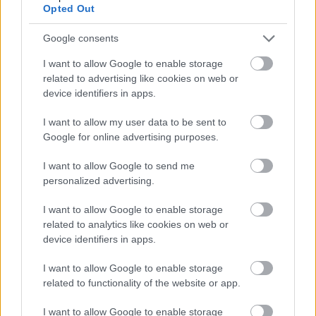
Opted Out
edeleny beres
•
2024. november 26.
0
Google consents
II.
SMARTZILLA
RBR Magyar Bajnokság - Zemplén
I want to allow Google to enable storage
Rally 2024
related to advertising like cookies on web or
A
rallysimfans
szervezésében a 2024-es Zemplén
device identifiers in apps.
Rally a várakozásoknak megfelelően ...
I want to allow my user data to be sent to
Google for online advertising purposes.
Pécs Rally 2024, 7. forduló
eredményei
I want to allow Google to send me
personalized advertising.
edeleny beres
•
2024. november 10.
0
I want to allow Google to enable storage
II.
SMARTZILLA
RBR Magyar Bajnokság - Pécs Rally
related to analytics like cookies on web or
device identifiers in apps.
2024
A
rallysimfans
szervezésében a 2024-es Pécs Rally az
I want to allow Google to enable storage
idei virtuális rally bajnokság egyik ...
related to functionality of the website or app.
I want to allow Google to enable storage