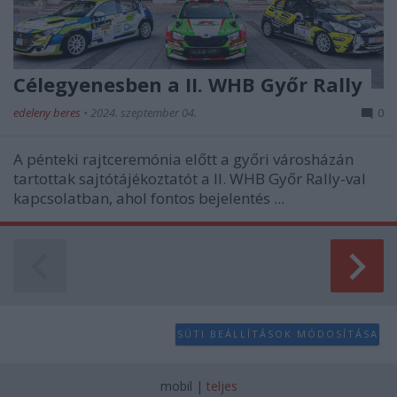
Célegyenesben a II. WHB Győr Rally
edeleny beres
•
2024. szeptember 04.
0
A pénteki rajtceremónia előtt a győri városházán
tartottak sajtótájékoztatót a II. WHB Győr Rally-val
kapcsolatban, ahol fontos bejelentés ...
SÜTI BEÁLLÍTÁSOK MÓDOSÍTÁSA
mobil
|
teljes