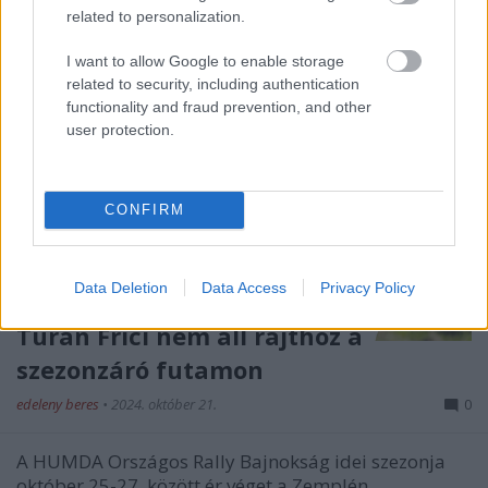
related to personalization.
I want to allow Google to enable storage
related to security, including authentication
functionality and fraud prevention, and other
user protection.
CONFIRM
Data Deletion
Data Access
Privacy Policy
Turán Frici nem áll rajthoz a
szezonzáró futamon
edeleny beres
•
2024. október 21.
0
A HUMDA Országos Rally Bajnokság idei szezonja
október 25-27. között ér véget a Zemplén