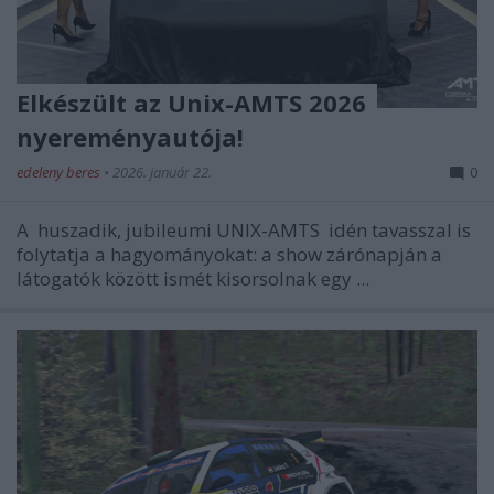
Elkészült az Unix-AMTS 2026
nyereményautója!
edeleny beres
•
2026. január 22.
0
A
huszadik, jubileumi UNIX-AMTS
idén tavasszal is
folytatja a hagyományokat: a show zárónapján a
látogatók között ismét kisorsolnak egy ...