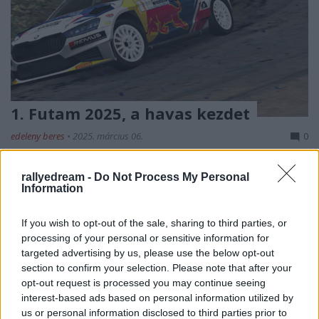
1. Futam 2025, a havas kezdet
edeleny beres
•
2025. március 06.
0
III. RBR Magyar Bajnokság - 1. Futam 2025
rallyedream -
Do Not Process My Personal
A
rallysimfans
rendezésében tovább folytatódik a
Information
közkedvelt bajnokság sorozatunk a Magyar ...
If you wish to opt-out of the sale, sharing to third parties, or
processing of your personal or sensitive information for
targeted advertising by us, please use the below opt-out
section to confirm your selection. Please note that after your
opt-out request is processed you may continue seeing
interest-based ads based on personal information utilized by
us or personal information disclosed to third parties prior to