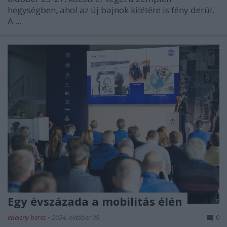
hegységben, ahol az új bajnok kilétére is fény derül.
A ...
Egy évszázada a mobilitás élén
edeleny beres
•
2024. október 09.
0