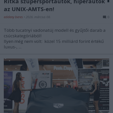
Ritka szupersportautók, hiperautók
az UNIX-AMTS-en!
edeleny beres
•
2026. március 08.
0
Több tucatnyi vadonatúj modell és gyűjtői darab a
csúcskategóriából!
Ilyen még nem volt:
közel 15 milliárd forint értékű
luxus-, ...