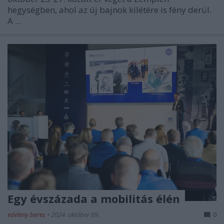
hegységben, ahol az új bajnok kilétére is fény derül.
A ...
Egy évszázada a mobilitás élén
edeleny beres
•
2024. október 09.
0