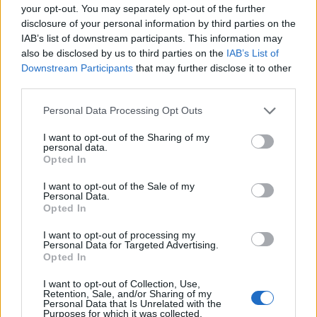
your opt-out. You may separately opt-out of the further
disclosure of your personal information by third parties on the
IAB’s list of downstream participants. This information may
also be disclosed by us to third parties on the
IAB’s List of
Downstream Participants
that may further disclose it to other
third parties.
Please note that this website/app uses one or more Google
Personal Data Processing Opt Outs
services and may gather and store information including but
Szerelemre hangolva: Alfa Romeo
not limited to your visit or usage behaviour. You may click to
I want to opt-out of the Sharing of my
personal data.
grant or deny consent to Google and its third-party tags to
Junior
Opted In
use your data for below specified purposes in below Google
consent section.
edeleny beres
•
2025. március 03.
0
I want to opt-out of the Sale of my
Personal Data.
Opted In
Kevés olyan autómárka van, mint az Alfa Romeo,
amely egyben életstílust is kölcsönöz használójának.
I want to opt-out of processing my
Personal Data for Targeted Advertising.
Több mint száztíz éves története során ...
Opted In
I want to opt-out of Collection, Use,
Zemplén Rally 2024, a bajnokság
Retention, Sale, and/or Sharing of my
Personal Data that Is Unrelated with the
izgalmas zárása
Purposes for which it was collected.