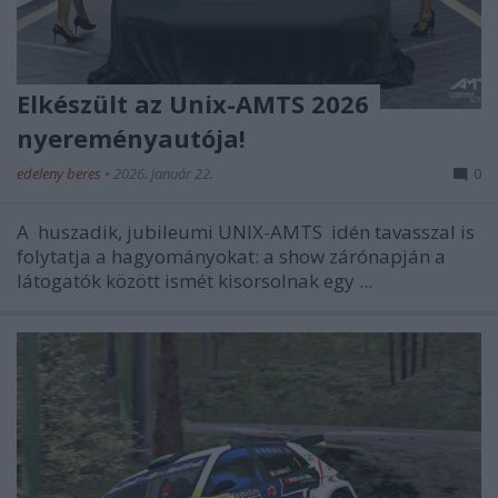
Elkészült az Unix-AMTS 2026
nyereményautója!
edeleny beres
•
2026. január 22.
0
A
huszadik, jubileumi UNIX-AMTS
idén tavasszal is
folytatja a hagyományokat: a show zárónapján a
látogatók között ismét kisorsolnak egy ...