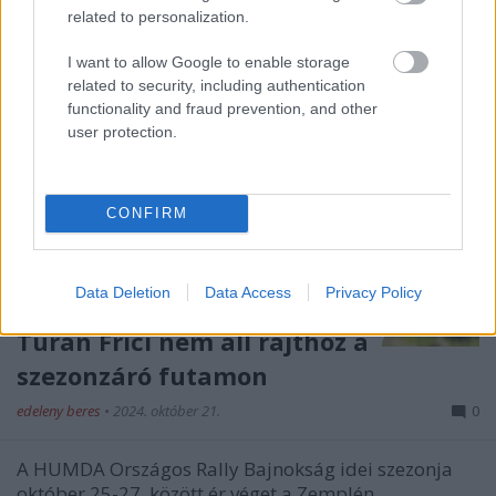
related to personalization.
I want to allow Google to enable storage
related to security, including authentication
functionality and fraud prevention, and other
user protection.
CONFIRM
Data Deletion
Data Access
Privacy Policy
Turán Frici nem áll rajthoz a
szezonzáró futamon
edeleny beres
•
2024. október 21.
0
A HUMDA Országos Rally Bajnokság idei szezonja
október 25-27. között ér véget a Zemplén