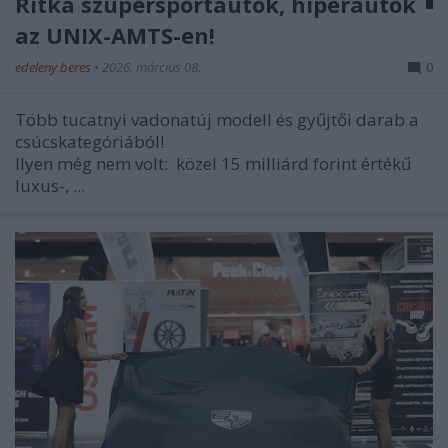
Ritka szupersportautók, hiperautók
az UNIX-AMTS-en!
edeleny beres
•
2026. március 08.
0
Több tucatnyi vadonatúj modell és gyűjtői darab a
csúcskategóriából!
Ilyen még nem volt:
közel 15 milliárd forint értékű
luxus-, ...