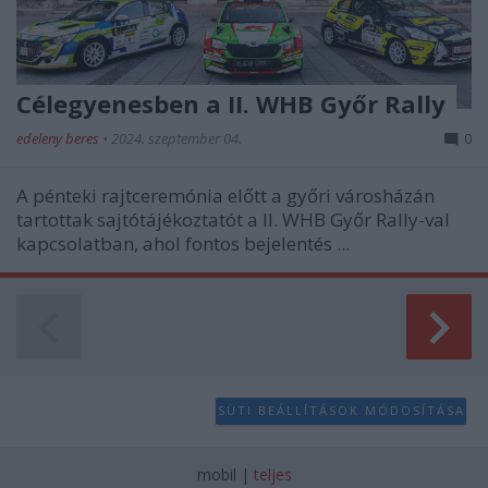
Célegyenesben a II. WHB Győr Rally
edeleny beres
•
2024. szeptember 04.
0
A pénteki rajtceremónia előtt a győri városházán
tartottak sajtótájékoztatót a II. WHB Győr Rally-val
kapcsolatban, ahol fontos bejelentés ...
SÜTI BEÁLLÍTÁSOK MÓDOSÍTÁSA
mobil
|
teljes