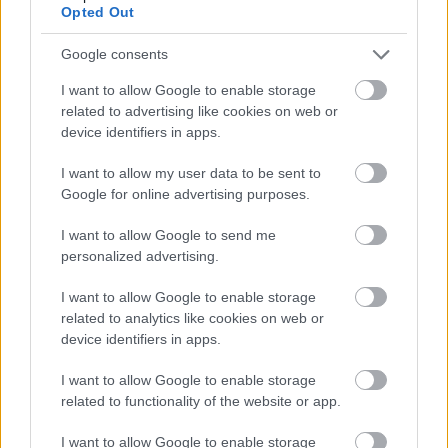
Opted Out
edeleny beres
•
2024. november 26.
0
Google consents
II.
SMARTZILLA
RBR Magyar Bajnokság - Zemplén
I want to allow Google to enable storage
Rally 2024
related to advertising like cookies on web or
A
rallysimfans
szervezésében a 2024-es Zemplén
device identifiers in apps.
Rally a várakozásoknak megfelelően ...
I want to allow my user data to be sent to
Google for online advertising purposes.
Pécs Rally 2024, 7. forduló
eredményei
I want to allow Google to send me
personalized advertising.
edeleny beres
•
2024. november 10.
0
I want to allow Google to enable storage
II.
SMARTZILLA
RBR Magyar Bajnokság - Pécs Rally
related to analytics like cookies on web or
device identifiers in apps.
2024
A
rallysimfans
szervezésében a 2024-es Pécs Rally az
I want to allow Google to enable storage
idei virtuális rally bajnokság egyik ...
related to functionality of the website or app.
I want to allow Google to enable storage