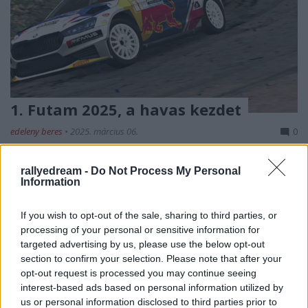
1. Futam 2025, a havas kezdet
edeleny beres
•
2025. március 06.
0
III. RBR Magyar Bajnokság - 1. Futam 2025
rallyedream -
Do Not Process My Personal
A
rallysimfans
rendezésében tovább folytatódik a
Information
közkedvelt bajnokság sorozatunk a Magyar ...
If you wish to opt-out of the sale, sharing to third parties, or
processing of your personal or sensitive information for
targeted advertising by us, please use the below opt-out
section to confirm your selection. Please note that after your
opt-out request is processed you may continue seeing
interest-based ads based on personal information utilized by
us or personal information disclosed to third parties prior to