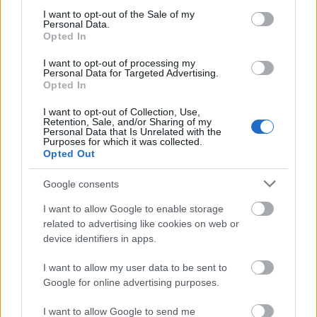
consent section.
I want to opt-out of the Sale of my
Personal Data.
Opted In
I want to opt-out of processing my
Personal Data for Targeted Advertising.
Opted In
I want to opt-out of Collection, Use,
Retention, Sale, and/or Sharing of my
Personal Data that Is Unrelated with the
Purposes for which it was collected.
Opted Out
Google consents
I want to allow Google to enable storage
related to advertising like cookies on web or
device identifiers in apps.
2024-BEN VISSZATÉR A NAGY SIKERŰ
GYŐR RALLY
I want to allow my user data to be sent to
Google for online advertising purposes.
edeleny beres
•
2024. június 21.
0
I want to allow Google to send me