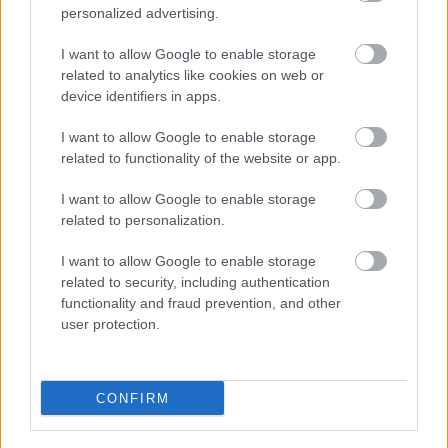
personalized advertising.
A tavalyi sikeres lebonyolítás után az idén visszatér a
WHB Győr Rally, amelyet 2024-ben a TRP Hungary
I want to allow Google to enable storage
rendez Győr Megyei Jogú Város és a Széchenyi ...
related to analytics like cookies on web or
device identifiers in apps.
I want to allow Google to enable storage
related to functionality of the website or app.
I want to allow Google to enable storage
related to personalization.
I want to allow Google to enable storage
related to security, including authentication
functionality and fraud prevention, and other
user protection.
CONFIRM
Duna Rally 2024, 3. forduló
eredményei