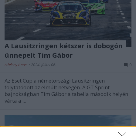
A Lausitzringen kétszer is dobogón
ünnepelt Tim Gábor
edeleny beres
•
2024. július 06.
0
Az Eset Cup a németországi Lausitzringen
folytatódott az elmúlt hétvégén. A GT Sprint
bajnokságban Tim Gábor a tabella második helyén
várta a ...