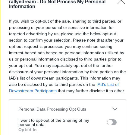
rallyedream -
Do Not Process My Personal
Information
If you wish to opt-out of the sale, sharing to third parties, or
processing of your personal or sensitive information for
targeted advertising by us, please use the below opt-out
section to confirm your selection. Please note that after your
opt-out request is processed you may continue seeing
interest-based ads based on personal information utilized by
us or personal information disclosed to third parties prior to
your opt-out. You may separately opt-out of the further
Szombathely Rally 2024, 4. forduló
disclosure of your personal information by third parties on the
IAB’s list of downstream participants. This information may
eredményei
also be disclosed by us to third parties on the
IAB’s List of
edeleny beres
•
2024. július 04.
0
Downstream Participants
that may further disclose it to other
third parties.
II. SMARTZILLA RBR Magyar Bajnokság - Duna Rally
Please note that this website/app uses one or more Google
Personal Data Processing Opt Outs
2024
services and may gather and store information including but
A
rallysimfans
szervezésében a 2024-es 2.
not limited to your visit or usage behaviour. You may click to
I want to opt-out of the Sharing of my
personal data.
SMARTZILLA
MVRB 4. fordulója májusban zajlott le,
grant or deny consent to Google and its third-party tags to
Opted In
az ...
use your data for below specified purposes in below Google