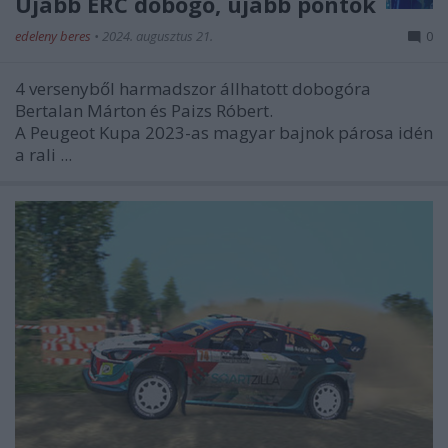
Újabb ERC dobogó, újabb pontok
edeleny beres
•
2024. augusztus 21.
0
4 versenyből harmadszor állhatott dobogóra
Bertalan Márton és Paizs Róbert.
A Peugeot Kupa 2023-as magyar bajnok párosa idén
a rali ...