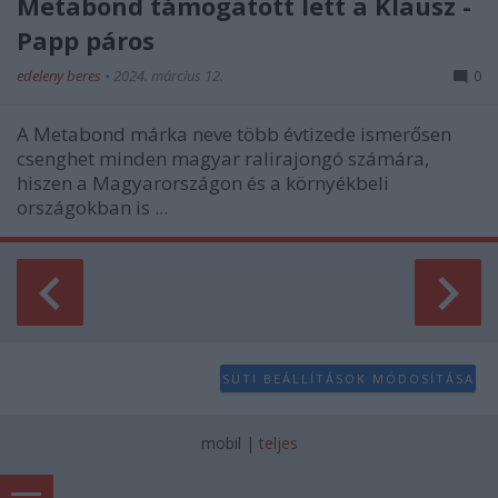
Metabond támogatott lett a Klausz -
Papp páros
edeleny beres
•
2024. március 12.
0
A Metabond márka neve több évtizede ismerősen
csenghet minden magyar ralirajongó számára,
hiszen a Magyarországon és a környékbeli
országokban is ...
SÜTI BEÁLLÍTÁSOK MÓDOSÍTÁSA
mobil
|
teljes