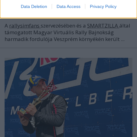
Data Deletion
Data Access
Privacy Policy
edeleny beres
•
2024. május 27.
0
A
rallysimfans
szervezésében és a
SMARTZILLA
által
támogatott Magyar Virtuális Rally Bajnokság
harmadik fordulója Veszprém környékén került ...