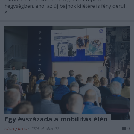
hegységben, ahol az új bajnok kilétére is fény derül.
A ...
Egy évszázada a mobilitás élén
edeleny beres
•
2024. október 09.
0