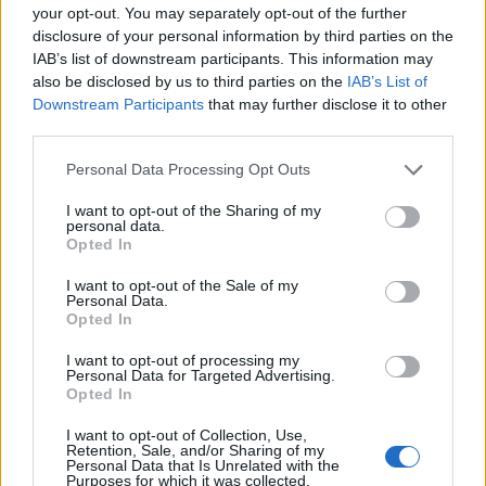
your opt-out. You may separately opt-out of the further
disclosure of your personal information by third parties on the
IAB’s list of downstream participants. This information may
also be disclosed by us to third parties on the
IAB’s List of
Downstream Participants
that may further disclose it to other
third parties.
Please note that this website/app uses one or more Google
Personal Data Processing Opt Outs
services and may gather and store information including but
Szerelemre hangolva: Alfa Romeo
not limited to your visit or usage behaviour. You may click to
I want to opt-out of the Sharing of my
personal data.
grant or deny consent to Google and its third-party tags to
Junior
Opted In
use your data for below specified purposes in below Google
consent section.
edeleny beres
•
2025. március 03.
0
I want to opt-out of the Sale of my
Personal Data.
Opted In
Kevés olyan autómárka van, mint az Alfa Romeo,
amely egyben életstílust is kölcsönöz használójának.
I want to opt-out of processing my
Personal Data for Targeted Advertising.
Több mint száztíz éves története során ...
Opted In
I want to opt-out of Collection, Use,
Zemplén Rally 2024, a bajnokság
Retention, Sale, and/or Sharing of my
Personal Data that Is Unrelated with the
izgalmas zárása
Purposes for which it was collected.