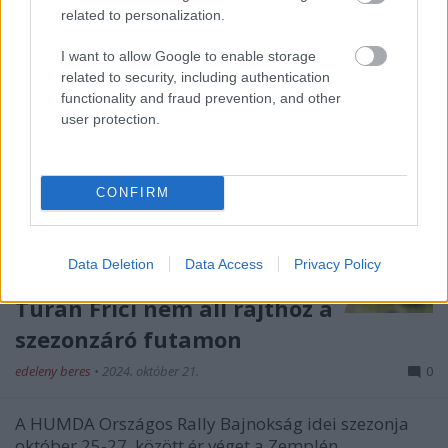
related to personalization.
I want to allow Google to enable storage
related to security, including authentication
functionality and fraud prevention, and other
user protection.
CONFIRM
Data Deletion
Data Access
Privacy Policy
Turán Frici nem áll rajthoz a
szezonzáró futamon
edeleny beres
•
2024. október 21.
0
A HUMDA Országos Rally Bajnokság idei szezonja
október 25-27. között ér véget a Zemplén