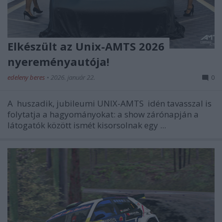
Elkészült az Unix-AMTS 2026
nyereményautója!
edeleny beres
•
2026. január 22.
0
A
huszadik, jubileumi UNIX-AMTS
idén tavasszal is
folytatja a hagyományokat: a show zárónapján a
látogatók között ismét kisorsolnak egy ...