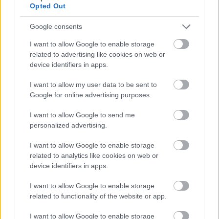
Opted Out
edeleny beres
•
2024. november 26.
0
Google consents
II.
SMARTZILLA
RBR Magyar Bajnokság - Zemplén
I want to allow Google to enable storage
Rally 2024
related to advertising like cookies on web or
A
rallysimfans
szervezésében a 2024-es Zemplén
device identifiers in apps.
Rally a várakozásoknak megfelelően ...
I want to allow my user data to be sent to
Google for online advertising purposes.
Pécs Rally 2024, 7. forduló
eredményei
I want to allow Google to send me
personalized advertising.
edeleny beres
•
2024. november 10.
0
I want to allow Google to enable storage
II.
SMARTZILLA
RBR Magyar Bajnokság - Pécs Rally
related to analytics like cookies on web or
device identifiers in apps.
2024
A
rallysimfans
szervezésében a 2024-es Pécs Rally az
I want to allow Google to enable storage
idei virtuális rally bajnokság egyik ...
related to functionality of the website or app.
I want to allow Google to enable storage