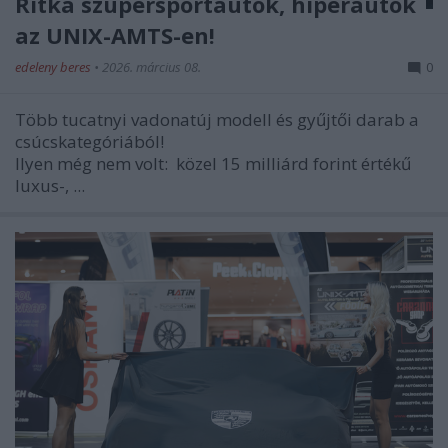
Ritka szupersportautók, hiperautók
az UNIX-AMTS-en!
edeleny beres
•
2026. március 08.
0
Több tucatnyi vadonatúj modell és gyűjtői darab a
csúcskategóriából!
Ilyen még nem volt:
közel 15 milliárd forint értékű
luxus-, ...