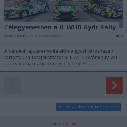
Célegyenesben a II. WHB Győr Rally
edeleny beres
•
2024. szeptember 04.
0
A pénteki rajtceremónia előtt a győri városházán
tartottak sajtótájékoztatót a II. WHB Győr Rally-val
kapcsolatban, ahol fontos bejelentés ...
SÜTI BEÁLLÍTÁSOK MÓDOSÍTÁSA
mobil
|
teljes