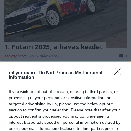
1. Futam 2025, a havas kezdet
edeleny beres
•
2025. március 06.
0
III. RBR Magyar Bajnokság - 1. Futam 2025
rallyedream -
Do Not Process My Personal
A
rallysimfans
rendezésében tovább folytatódik a
Information
közkedvelt bajnokság sorozatunk a Magyar ...
If you wish to opt-out of the sale, sharing to third parties, or
processing of your personal or sensitive information for
targeted advertising by us, please use the below opt-out
section to confirm your selection. Please note that after your
opt-out request is processed you may continue seeing
interest-based ads based on personal information utilized by
us or personal information disclosed to third parties prior to