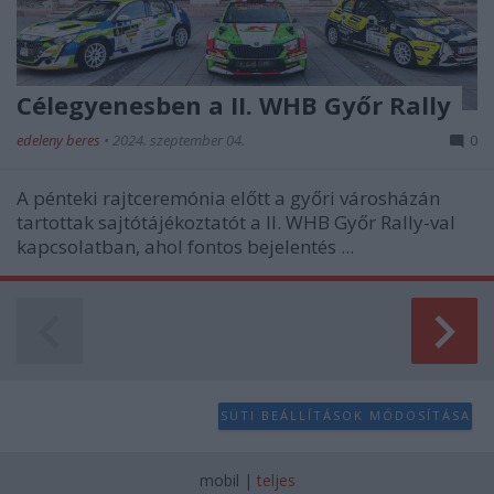
Célegyenesben a II. WHB Győr Rally
edeleny beres
•
2024. szeptember 04.
0
A pénteki rajtceremónia előtt a győri városházán
tartottak sajtótájékoztatót a II. WHB Győr Rally-val
kapcsolatban, ahol fontos bejelentés ...
SÜTI BEÁLLÍTÁSOK MÓDOSÍTÁSA
mobil
|
teljes