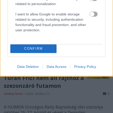
related to personalization.
I want to allow Google to enable storage
related to security, including authentication
functionality and fraud prevention, and other
user protection.
CONFIRM
Data Deletion
Data Access
Privacy Policy
Turán Frici nem áll rajthoz a
szezonzáró futamon
edeleny beres
•
2024. október 21.
0
A HUMDA Országos Rally Bajnokság idei szezonja
október 25-27. között ér véget a Zemplén