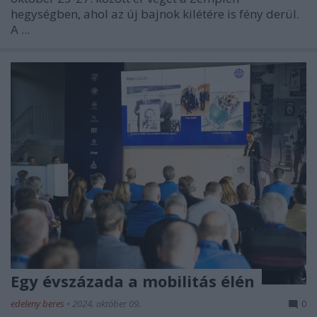
hegységben, ahol az új bajnok kilétére is fény derül.
A ...
Egy évszázada a mobilitás élén
edeleny beres
•
2024. október 09.
0