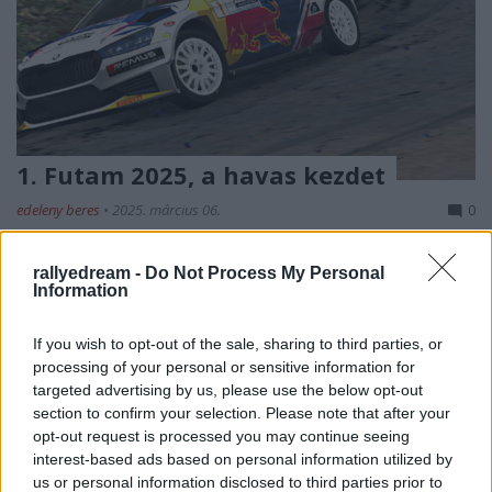
1. Futam 2025, a havas kezdet
edeleny beres
•
2025. március 06.
0
III. RBR Magyar Bajnokság - 1. Futam 2025
rallyedream -
Do Not Process My Personal
A
rallysimfans
rendezésében tovább folytatódik a
Information
közkedvelt bajnokság sorozatunk a Magyar ...
If you wish to opt-out of the sale, sharing to third parties, or
processing of your personal or sensitive information for
targeted advertising by us, please use the below opt-out
section to confirm your selection. Please note that after your
opt-out request is processed you may continue seeing
interest-based ads based on personal information utilized by
us or personal information disclosed to third parties prior to