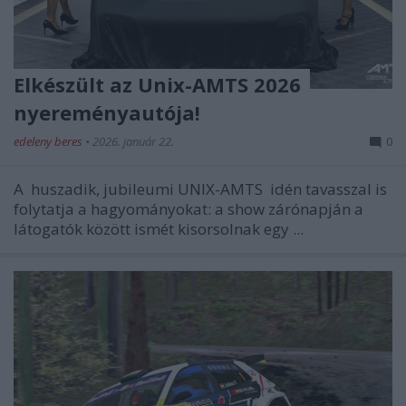
Elkészült az Unix-AMTS 2026
nyereményautója!
edeleny beres
•
2026. január 22.
0
A
huszadik, jubileumi UNIX-AMTS
idén tavasszal is
folytatja a hagyományokat: a show zárónapján a
látogatók között ismét kisorsolnak egy ...