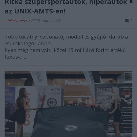
Ritka szupersportautók, hiperautók
az UNIX-AMTS-en!
edeleny beres
•
2026. március 08.
0
Több tucatnyi vadonatúj modell és gyűjtői darab a
csúcskategóriából!
Ilyen még nem volt:
közel 15 milliárd forint értékű
luxus-, ...