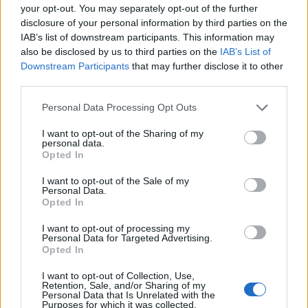
your opt-out. You may separately opt-out of the further
disclosure of your personal information by third parties on the
IAB’s list of downstream participants. This information may
also be disclosed by us to third parties on the
IAB’s List of
Downstream Participants
that may further disclose it to other
third parties.
Please note that this website/app uses one or more Google
Personal Data Processing Opt Outs
services and may gather and store information including but
Szerelemre hangolva: Alfa Romeo
not limited to your visit or usage behaviour. You may click to
I want to opt-out of the Sharing of my
personal data.
grant or deny consent to Google and its third-party tags to
Junior
Opted In
use your data for below specified purposes in below Google
consent section.
edeleny beres
•
2025. március 03.
0
I want to opt-out of the Sale of my
Personal Data.
Opted In
Kevés olyan autómárka van, mint az Alfa Romeo,
amely egyben életstílust is kölcsönöz használójának.
I want to opt-out of processing my
Personal Data for Targeted Advertising.
Több mint száztíz éves története során ...
Opted In
I want to opt-out of Collection, Use,
Zemplén Rally 2024, a bajnokság
Retention, Sale, and/or Sharing of my
Personal Data that Is Unrelated with the
izgalmas zárása
Purposes for which it was collected.