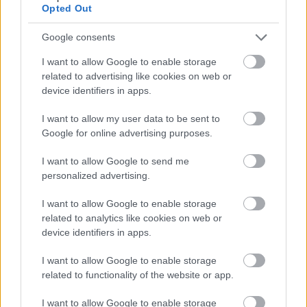
Opted Out
edeleny beres
•
2024. november 26.
0
Google consents
II.
SMARTZILLA
RBR Magyar Bajnokság - Zemplén
I want to allow Google to enable storage
Rally 2024
related to advertising like cookies on web or
A
rallysimfans
szervezésében a 2024-es Zemplén
device identifiers in apps.
Rally a várakozásoknak megfelelően ...
I want to allow my user data to be sent to
Google for online advertising purposes.
Pécs Rally 2024, 7. forduló
eredményei
I want to allow Google to send me
personalized advertising.
edeleny beres
•
2024. november 10.
0
I want to allow Google to enable storage
II.
SMARTZILLA
RBR Magyar Bajnokság - Pécs Rally
related to analytics like cookies on web or
device identifiers in apps.
2024
A
rallysimfans
szervezésében a 2024-es Pécs Rally az
I want to allow Google to enable storage
idei virtuális rally bajnokság egyik ...
related to functionality of the website or app.
I want to allow Google to enable storage