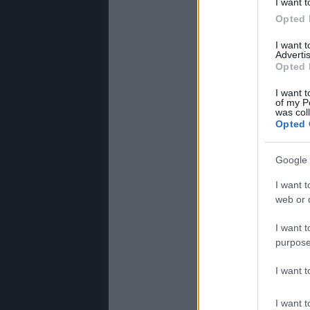
I want t
Opted 
I want 
Advertis
Opted 
I want t
of my P
was col
Opted 
Google 
I want t
web or d
I want t
purpose
I want 
I want t