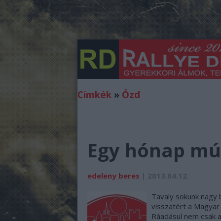
Címkék
»
Ózd
Egy hónap múl
edeleny beres
| 2013.04.12.
Tavaly sokunk nagy 
visszatért a Magyar 
Ráadásul nem csak a