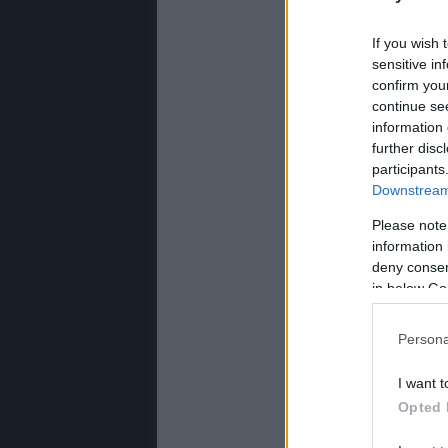
If you wish 
sensitive in
confirm you
continue se
information 
further disc
participants
Downstream 
Please note
information 
deny consent
in below Go
Persona
I want t
Opted 