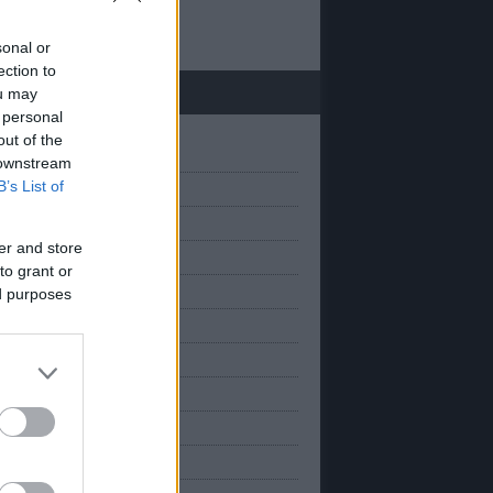
 20
sonal or
ection to
chívum
ou may
 personal
out of the
(
1
)
március
 downstream
B’s List of
(
1
)
anuár
(
2
)
március
er and store
(
2
)
november
to grant or
(
2
)
október
ed purposes
(
2
)
szeptember
(
1
)
augusztus
(
3
)
úlius
(
1
)
únius
(
2
)
május