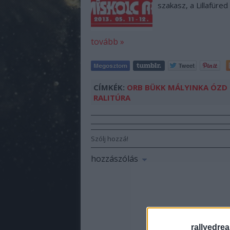
szakasz, a Lillafüred
tovább »
CÍMKÉK:
ORB
BÜKK
MÁLYINKA
ÓZD
RALITÚRA
Szólj hozzá!
hozzászólás
rallyedre