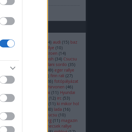
(
1
)
prilis
b
...
mkék
(
22
)
andreas mikkelsen
(
14
)
audi
(
15
)
baz
iztonság
(
16
)
budapest rallye
(
10
)
rdő
(
12
)
bútor robi
(
18
)
Citroen
(
14
)
n
(
53
)
colin mcrae
(
21
)
crash
(
34
)
Csucsu
akar
(
16
)
Dakar-rali
(
18
)
dani sordo
(
35
)
hland rally
(
17
)
ds3 wrc
(
49
)
eger rallye
rc
(
34
)
ERC
(
25
)
fiesta
(
54
)
finn rali
(
27
)
16
)
ford
(
92
)
ford fiesta
(
26
)
fotópályázat
r.b
(
26
)
herczig norbi
(
19
)
hirvonen
(
46
)
ic
(
46
)
hőskor
(
24
)
Hyundai
(
11
)
Hyundai
 World Rally Team
(
12
)
i20
(
12
)
irc
(
53
)
(
10
)
kazár
(
19
)
ken block
(
11
)
ki mikor hol
(
10
)
Kubica
(
18
)
külföldi
(
40
)
lada
(
16
)
(
11
)
latvala
(
55
)
lukács csucsu
(
10
)
s Kornél
(
12
)
mads østberg
(
11
)
magazin
agyar
(
39
)
mecsek
(
10
)
mecsek rallye
ediabox
(
37
)
médiabox
(
68
)
miblog
(
17
)