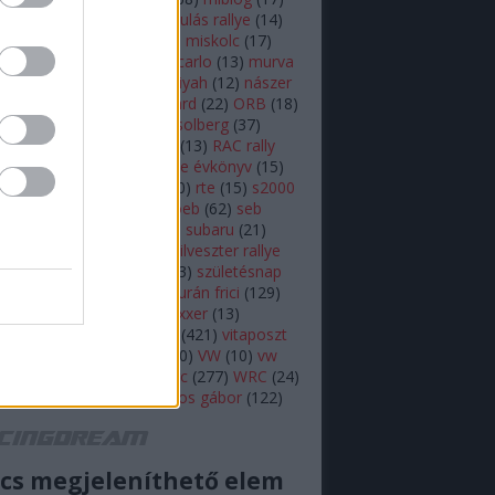
lsen
(
11
)
mikulás
(
28
)
mikulás rallye
(
14
)
s rallye
(
22
)
mini wrc
(
27
)
miskolc
(
17
)
z
(
17
)
monte
(
20
)
monte carlo
(
13
)
murva
ap képe
(
27
)
nasser al attiyah
(
12
)
nászer
ja
(
11
)
neuville
(
18
)
onboard
(
22
)
ORB
(
18
)
79
)
ott tanak
(
10
)
petter solberg
(
37
)
ot
(
10
)
polo r wrc
(
49
)
r5
(
13
)
RAC rally
alisprint
(
22
)
rally
(
11
)
rallye évkönyv
(
15
)
peti
(
11
)
robert kubica
(
10
)
rte
(
15
)
s2000
ajtóközlemény
(
42
)
seb loeb
(
62
)
seb
(
66
)
skoda
(
18
)
sprint
(
43
)
subaru
(
21
)
i
(
10
)
swedish rally
(
13
)
szilveszter rallye
zínes
(
12
)
szőke tamás
(
13
)
születésnap
eszt
(
47
)
Turán Frici
(
13
)
turán frici
(
129
)
 motorsport
(
11
)
vargagixxxer
(
13
)
prém
(
22
)
videó
(
30
)
video
(
421
)
vitaposzt
olkswagen Motorsport
(
10
)
VW
(
10
)
vw
sport
(
16
)
wicoka
(
27
)
wrc
(
277
)
WRC
(
24
)
(
11
)
Zsiros Gabi
(
12
)
zsiros gábor
(
122
)
acingdream feed
cs megjeleníthető elem