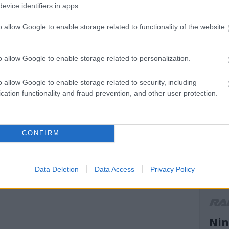
evice identifiers in apps.
mikke
mikula
o allow Google to enable storage related to functionality of the website
mnas
(
13
)
n
el atti
orb
(
1
o allow Google to enable storage related to personalization.
peuge
(
14
)
r
o allow Google to enable storage related to security, including
ranga 
cation functionality and fraud prevention, and other user protection.
(
13
)
s
ogier
suzuk
(
21
)
s
CONFIRM
(
11
)
t
turán
vesz
(
13
)
V
Data Deletion
Data Access
Privacy Policy
motor
WRC2
r
Nin