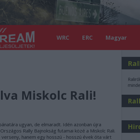
WRC
ERC
Magyar
Ral
Raliró
minden
va Miskolc Rali!
Ral
bánatára ugyan, de elmaradt. Idén azonban újra
Hir
Országos Rally Bajnokság futamai közé a Miskolc Rali.
 verseny, hanem egy hosszú - hosszú évek óta várt