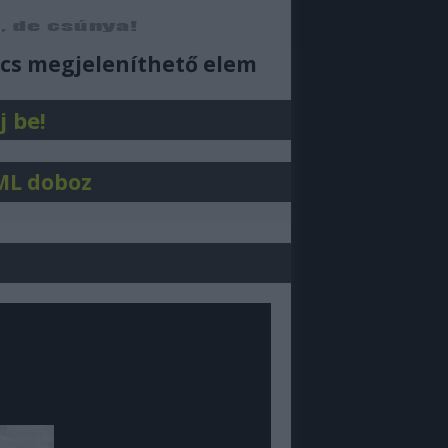
ajjdecsunya feed
cs megjeleníthető elem
j be!
ML doboz