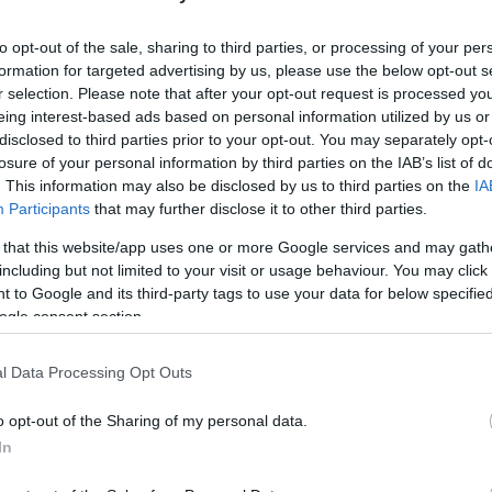
Utolsó
to opt-out of the sale, sharing to third parties, or processing of your per
formation for targeted advertising by us, please use the below opt-out s
Ar
r selection. Please note that after your opt-out request is processed y
eing interest-based ads based on personal information utilized by us or
disclosed to third parties prior to your opt-out. You may separately opt-
2026 
losure of your personal information by third parties on the IAB’s list of
. This information may also be disclosed by us to third parties on the
IA
2026 j
Participants
that may further disclose it to other third parties.
2025 
 that this website/app uses one or more Google services and may gath
2024 
including but not limited to your visit or usage behaviour. You may click 
2024 
 to Google and its third-party tags to use your data for below specifi
ogle consent section.
2024 
2024 
l Data Processing Opt Outs
2024 j
o opt-out of the Sharing of my personal data.
2024 j
In
2024 