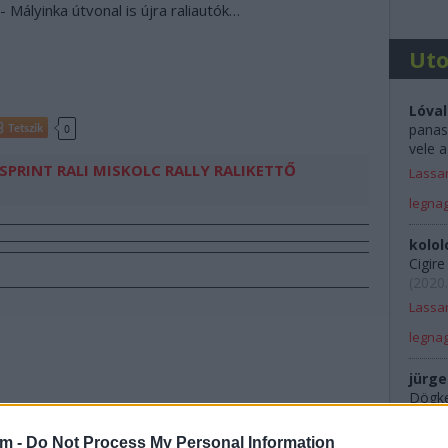
 - Mályinka útvonal is újra raliautók…
Ut
Lóval
panas
Tetszik
0
vele a
SPRINT
RALI
MISKOLC RALLY
RALIKETTŐ
Lassan
legna
kolol
Cigir
(
2020.
Lassan
legna
jürge
Dögkes
Rali 
am -
Do Not Process My Personal Information