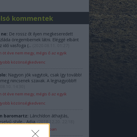
olsó kommentek
 ne:
De rossz őt ilyen megkeseredett
zláda öregembernek látni. Eléggé elbánt
z idő vasfoga (...
(
2020.08.11. 01:27
)
 öt éve nem megy, mégis ő az egyik
gyobb közönségkedvenc
olo:
Nagyon jók vagytok, csak így tovább!
e meg nincsenek szavak. A legnagyobb!!!
08.10. 14:30
)
 öt éve nem megy, mégis ő az egyik
gyobb közönségkedvenc
n baromartz:
Lánchídon áthajtás,
elyű-style... Adja.
(
2018.12.20. 22:18
)
Ladával Budapest belvárosában