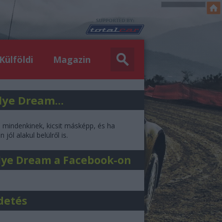
Külföldi
Magazin
lye Dream...
l mindenkinek, kicsit másképp, és ha
 jól alakul belülről is.
lye Dream a Facebook-on
detés