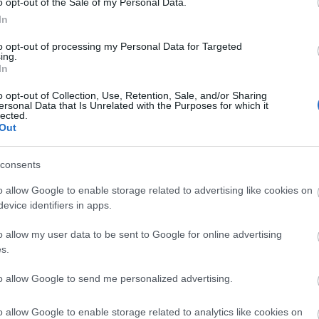
2024 á
o opt-out of the Sale of my Personal Data.
In
Továb
to opt-out of processing my Personal Data for Targeted
ing.
Cí
In
o opt-out of Collection, Use, Retention, Sale, and/or Sharing
2013
ersonal Data that Is Unrelated with the Purposes for which it
(
14
)
b
lected.
Out
bükfü
citroe
(
13
)
D
consents
deutsc
(
23
)
e
o allow Google to enable storage related to advertising like cookies on
Ford
(
evice identifiers in apps.
(
20
)
g
histor
o allow my user data to be sent to Google for online advertising
Shell
s.
kassa
mivel
lancia
to allow Google to send me personalized advertising.
Lukác
(
36
)
m
o allow Google to enable storage related to analytics like cookies on
(
56
)
m