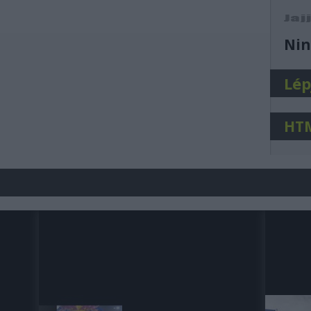
j
Nin
Lép
HT