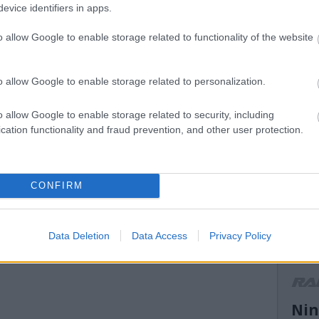
evice identifiers in apps.
mikke
mikulá
o allow Google to enable storage related to functionality of the website
mnas
(
13
)
n
el atti
ORB
(
o allow Google to enable storage related to personalization.
peuge
(
14
)
r
o allow Google to enable storage related to security, including
ranga 
cation functionality and fraud prevention, and other user protection.
(
13
)
s
ogier
suzuk
(
21
)
s
CONFIRM
(
11
)
t
turán
vesz
(
13
)
V
Data Deletion
Data Access
Privacy Policy
motor
WRC2
r
Nin