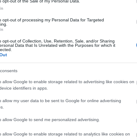
2024 á
o opt-out of the Sale of my Personal Data.
In
Továb
to opt-out of processing my Personal Data for Targeted
ing.
Cí
In
o opt-out of Collection, Use, Retention, Sale, and/or Sharing
2013
ersonal Data that Is Unrelated with the Purposes for which it
(
14
)
b
lected.
Out
bükfü
citroe
(
13
)
D
consents
deutsc
(
23
)
e
o allow Google to enable storage related to advertising like cookies on
Ford
(
evice identifiers in apps.
(
20
)
g
histor
o allow my user data to be sent to Google for online advertising
Shell
s.
kassa
mivel
lancia
to allow Google to send me personalized advertising.
Lukác
(
36
)
m
o allow Google to enable storage related to analytics like cookies on
(
56
)
m