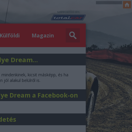
Külföldi
Magazin
lye Dream...
l mindenkinek, kicsit másképp, és ha
 jól alakul belülről is.
lye Dream a Facebook-on
detés