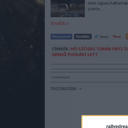
nem tapasztalhattak 
szinte…
tovább »
CÍMKÉK:
HÓ
SZÖGES
TURÁN FRICI
Z
GERGŐ
PUSKÁDI
LETT
1
komment
hozzászólás
rallyedre