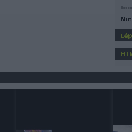
j
Nin
Lép
HT