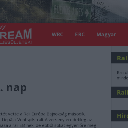
WRC
ERC
Magyar
Ral
Raliró
minden
1. nap
Ral
ét vette a Rali Európa Bajnokság második,
Hir
 Liepäja-Ventspils-rali. A verseny eredetileg az
mása a rali EB-nek, de ebből sokat egyenlőre még