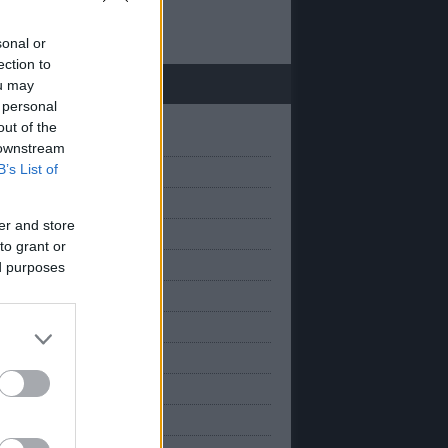
 20
sonal or
ection to
chívum
ou may
 personal
out of the
(
1
)
március
 downstream
B’s List of
(
1
)
anuár
(
2
)
március
er and store
(
2
)
november
to grant or
(
2
)
október
ed purposes
(
2
)
szeptember
(
1
)
augusztus
(
3
)
úlius
(
1
)
únius
(
2
)
május