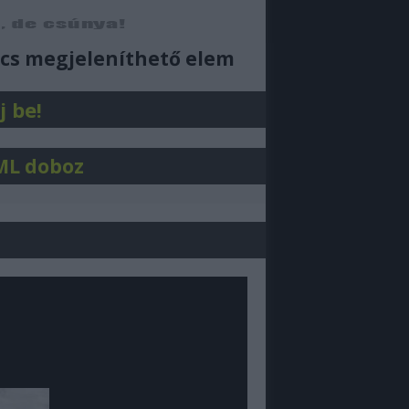
ajjdecsunya feed
cs megjeleníthető elem
j be!
ML doboz