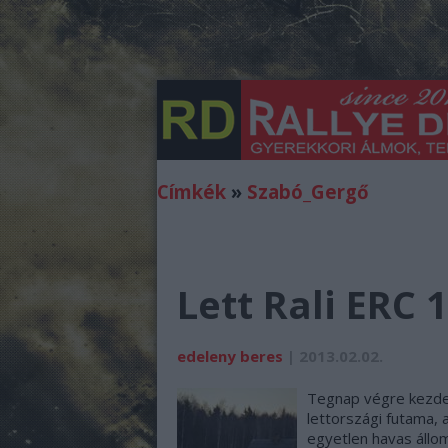
Címkék
»
Szabó_Gergő
Lett Rali ERC 
edeleny beres
| 2013.02.02.
Tegnap végre kezdet
lettországi futama, a
egyetlen havas állo