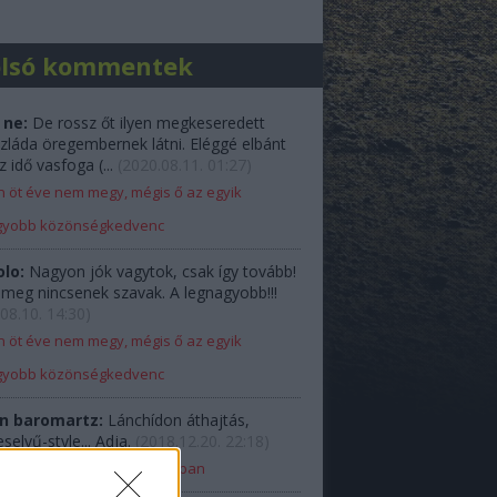
olsó kommentek
 ne:
De rossz őt ilyen megkeseredett
zláda öregembernek látni. Eléggé elbánt
z idő vasfoga (...
(
2020.08.11. 01:27
)
 öt éve nem megy, mégis ő az egyik
gyobb közönségkedvenc
olo:
Nagyon jók vagytok, csak így tovább!
e meg nincsenek szavak. A legnagyobb!!!
08.10. 14:30
)
 öt éve nem megy, mégis ő az egyik
gyobb közönségkedvenc
n baromartz:
Lánchídon áthajtás,
elyű-style... Adja.
(
2018.12.20. 22:18
)
Ladával Budapest belvárosában