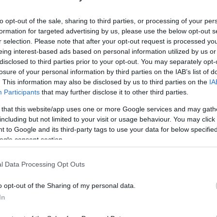
Utolsó
áros a lett EB
to opt-out of the sale, sharing to third parties, or processing of your per
formation for targeted advertising by us, please use the below opt-out s
Ar
r selection. Please note that after your opt-out request is processed y
eing interest-based ads based on personal information utilized by us or
disclosed to third parties prior to your opt-out. You may separately opt-
2026 
losure of your personal information by third parties on the IAB’s list of
. This information may also be disclosed by us to third parties on the
IA
2026 j
tódik az idei Európa-bajnoki szezon, ahol ezen a
Participants
that may further disclose it to other third parties.
Rally Liepaja-Ventspils névre hallgató versenyt. A
2025 
tek első EB futamukra, havas versenyt ígértek, de az
 that this website/app uses one or more Google services and may gath
2024 
öntött. Négy magyar páros, nemzetközi…
including but not limited to your visit or usage behaviour. You may click 
2024 
 to Google and its third-party tags to use your data for below specifi
ogle consent section.
2024 
2024 
l Data Processing Opt Outs
2024 j
Tetszik
0
o opt-out of the Sharing of my personal data.
2024 j
R
LETTORSZÁG
ERC
LUKÁCS KORNÉL
RALLY
In
2024 
Ó GERGŐ
PUSKÁDI
CRAIG BREEN
FRANCOIS