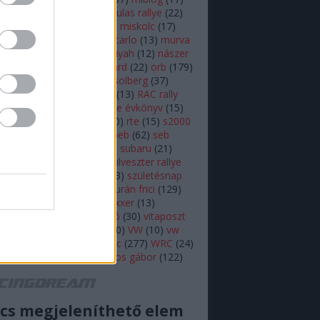
lsen
(
11
)
mikulás
(
28
)
mikulas rallye
(
22
)
s rallye
(
14
)
mini wrc
(
27
)
miskolc
(
17
)
z
(
17
)
monte
(
20
)
monte carlo
(
13
)
murva
ap képe
(
27
)
nasser al attiyah
(
12
)
nászer
ja
(
11
)
neuville
(
18
)
onboard
(
22
)
orb
(
179
)
18
)
ott tanak
(
10
)
petter solberg
(
37
)
ot
(
10
)
polo r wrc
(
49
)
r5
(
13
)
RAC rally
alisprint
(
22
)
rally
(
11
)
rallye évkönyv
(
15
)
peti
(
11
)
robert kubica
(
10
)
rte
(
15
)
s2000
ajtóközlemény
(
42
)
seb loeb
(
62
)
seb
(
66
)
skoda
(
18
)
sprint
(
43
)
subaru
(
21
)
i
(
10
)
swedish rally
(
13
)
szilveszter rallye
zínes
(
12
)
szőke tamás
(
13
)
születésnap
eszt
(
47
)
Turán Frici
(
13
)
turán frici
(
129
)
 motorsport
(
11
)
vargagixxxer
(
13
)
prém
(
22
)
video
(
421
)
videó
(
30
)
vitaposzt
olkswagen Motorsport
(
10
)
VW
(
10
)
vw
sport
(
16
)
wicoka
(
27
)
wrc
(
277
)
WRC
(
24
)
(
11
)
Zsiros Gabi
(
12
)
zsiros gábor
(
122
)
acingdream feed
cs megjeleníthető elem