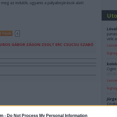
meg az indulók, ugyanis a pályabejárások alatt
Ut
Lóval
panas
Tetszik
0
vele a
SIROS GÁBOR
ZÁGON ZSOLT
ERC
CSUCSU
SZABÓ
Lassan
legna
kolol
Cigir
(
2020.
Lassan
legna
jürge
Dögkes
Rali 
am -
Do Not Process My Personal Information