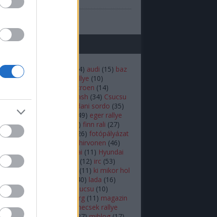
(
1
)
prilis
b
...
mkék
(
22
)
andreas mikkelsen
(
14
)
audi
(
15
)
baz
iztonság
(
16
)
budapest rallye
(
10
)
rdő
(
12
)
bútor robi
(
18
)
Citroen
(
14
)
n
(
53
)
colin mcrae
(
21
)
crash
(
34
)
Csucsu
akar
(
16
)
Dakar-rali
(
18
)
dani sordo
(
35
)
hland rally
(
17
)
ds3 wrc
(
49
)
eger rallye
rc
(
34
)
ERC
(
25
)
fiesta
(
54
)
finn rali
(
27
)
16
)
ford
(
92
)
ford fiesta
(
26
)
fotópályázat
r.b
(
26
)
herczig norbi
(
19
)
hirvonen
(
46
)
ic
(
46
)
hőskor
(
24
)
Hyundai
(
11
)
Hyundai
 World Rally Team
(
12
)
i20
(
12
)
irc
(
53
)
(
10
)
kazár
(
19
)
ken block
(
11
)
ki mikor hol
(
10
)
Kubica
(
18
)
külföldi
(
40
)
lada
(
16
)
(
11
)
latvala
(
55
)
lukács csucsu
(
10
)
s Kornél
(
12
)
mads østberg
(
11
)
magazin
agyar
(
39
)
mecsek
(
10
)
mecsek rallye
édiabox
(
68
)
mediabox
(
37
)
miblog
(
17
)