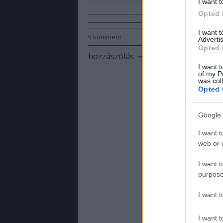
I want t
Opted 
I want 
5
komment
Advertis
Opted 
hozzászólás
I want t
of my P
was col
Opted 
Google 
I want t
web or d
I want t
purpose
I want 
I want t