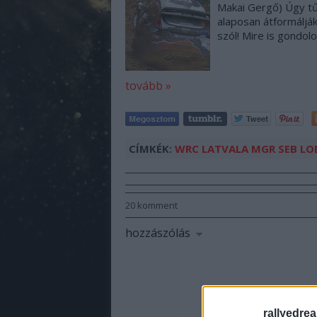
Makai Gergő) Úgy tűn
alaposan átformáljá
szól! Mire is gondol
tovább »
CÍMKÉK:
WRC
LATVALA
MGR
SEB LO
20
komment
hozzászólás
rallyedre