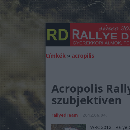
Címkék
»
acropilis
Acropolis Rall
szubjektíven
rallyedream
| 2012.06.04.
WRC 2012 - Rallye G