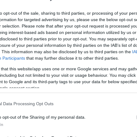
Utolsó
to opt-out of the sale, sharing to third parties, or processing of your per
formation for targeted advertising by us, please use the below opt-out s
Ar
r selection. Please note that after your opt-out request is processed y
eing interest-based ads based on personal information utilized by us or
disclosed to third parties prior to your opt-out. You may separately opt-
2026 
losure of your personal information by third parties on the IAB’s list of
. This information may also be disclosed by us to third parties on the
IA
2026 j
Participants
that may further disclose it to other third parties.
2025 
 that this website/app uses one or more Google services and may gath
2024 
including but not limited to your visit or usage behaviour. You may click 
2024 
 to Google and its third-party tags to use your data for below specifi
ogle consent section.
2024 
2024 
l Data Processing Opt Outs
2024 j
o opt-out of the Sharing of my personal data.
2024 j
In
2024 