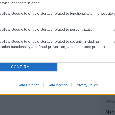
evice identifiers in apps.
mikke
mikula
o allow Google to enable storage related to functionality of the website
mnas
(
13
)
n
el atti
orb
(
1
o allow Google to enable storage related to personalization.
peuge
(
14
)
r
o allow Google to enable storage related to security, including
ranga 
cation functionality and fraud prevention, and other user protection.
(
13
)
s
ogier
suzuk
(
21
)
s
CONFIRM
(
11
)
t
turán
vesz
(
13
)
V
Data Deletion
Data Access
Privacy Policy
motor
WRC2
r
Nin