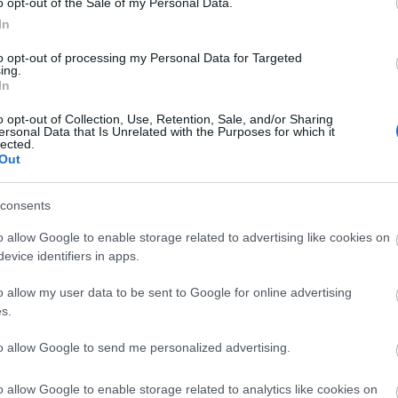
2024 á
o opt-out of the Sale of my Personal Data.
In
Továb
to opt-out of processing my Personal Data for Targeted
ing.
Cí
In
o opt-out of Collection, Use, Retention, Sale, and/or Sharing
2013
ersonal Data that Is Unrelated with the Purposes for which it
(
14
)
b
lected.
Out
bükfü
citroe
(
13
)
D
consents
deutsc
(
23
)
e
o allow Google to enable storage related to advertising like cookies on
ford
(
evice identifiers in apps.
(
20
)
g
histor
o allow my user data to be sent to Google for online advertising
Shell
s.
kassa
mivel
lancia
to allow Google to send me personalized advertising.
Lukác
(
36
)
m
o allow Google to enable storage related to analytics like cookies on
(
56
)
m