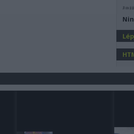
j
Nin
Lép
HT