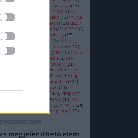
lsen
(
11
)
mikulás
(
28
)
mikulás rallye
(
14
)
s rallye
(
22
)
mini wrc
(
27
)
miskolc
(
17
)
z
(
17
)
monte
(
20
)
monte carlo
(
13
)
murva
ap képe
(
27
)
nasser al attiyah
(
12
)
nászer
ja
(
11
)
neuville
(
18
)
onboard
(
22
)
ORB
(
18
)
79
)
ott tanak
(
10
)
petter solberg
(
37
)
ot
(
10
)
polo r wrc
(
49
)
r5
(
13
)
RAC rally
alisprint
(
22
)
rally
(
11
)
rallye évkönyv
(
15
)
peti
(
11
)
robert kubica
(
10
)
rte
(
15
)
s2000
ajtóközlemény
(
42
)
seb loeb
(
62
)
seb
(
66
)
skoda
(
18
)
sprint
(
43
)
subaru
(
21
)
i
(
10
)
swedish rally
(
13
)
szilveszter rallye
zínes
(
12
)
szőke tamás
(
13
)
születésnap
eszt
(
47
)
Turán Frici
(
13
)
turán frici
(
129
)
 motorsport
(
11
)
vargagixxxer
(
13
)
prém
(
22
)
video
(
421
)
videó
(
30
)
vitaposzt
olkswagen Motorsport
(
10
)
VW
(
10
)
vw
sport
(
16
)
wicoka
(
27
)
wrc
(
277
)
WRC
(
24
)
(
11
)
Zsiros Gabi
(
12
)
zsiros gábor
(
122
)
acingdream feed
cs megjeleníthető elem