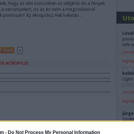
ik, hogy az idei szezonban az időjárás és a fények
k a versenyeket, ez az év nem a megszokásról
ok pontosan? Az Akropolisz Rali hallatán…
Ut
Lóval
panas
vele a
Tetszik
0
Lassan
legna
EB
ACROPILIS
kolol
Cigir
(
2020.
Lassan
legna
jürge
Dögkes
Rali 
am -
Do Not Process My Personal Information