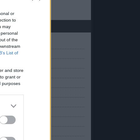
 20
sonal or
ection to
chívum
ou may
 personal
out of the
(
1
)
március
 downstream
B’s List of
(
1
)
anuár
(
2
)
március
er and store
(
2
)
november
to grant or
(
2
)
október
ed purposes
(
2
)
szeptember
(
1
)
augusztus
(
3
)
úlius
(
1
)
únius
(
2
)
május