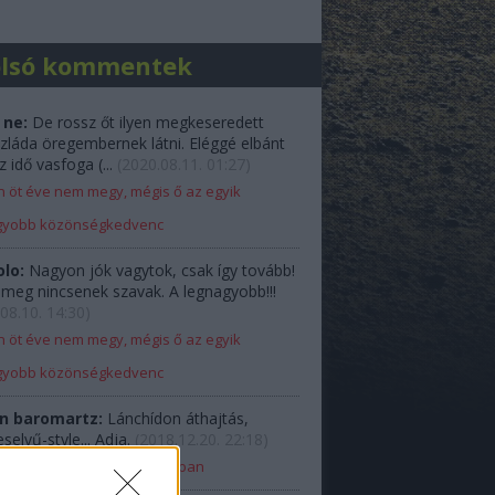
olsó kommentek
 ne:
De rossz őt ilyen megkeseredett
zláda öregembernek látni. Eléggé elbánt
z idő vasfoga (...
(
2020.08.11. 01:27
)
 öt éve nem megy, mégis ő az egyik
gyobb közönségkedvenc
olo:
Nagyon jók vagytok, csak így tovább!
e meg nincsenek szavak. A legnagyobb!!!
08.10. 14:30
)
 öt éve nem megy, mégis ő az egyik
gyobb közönségkedvenc
n baromartz:
Lánchídon áthajtás,
elyű-style... Adja.
(
2018.12.20. 22:18
)
Ladával Budapest belvárosában