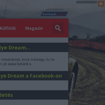
Külföldi
Magazin
lye Dream...
l mindenkinek, kicsit másképp, és ha
 jól alakul belülről is.
lye Dream a Facebook-on
detés