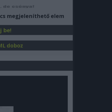
ajjdecsunya feed
cs megjeleníthető elem
j be!
ML doboz