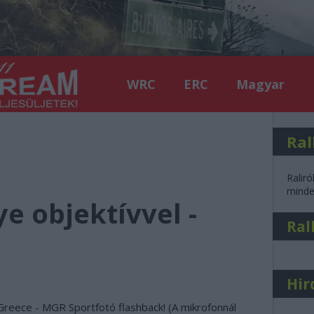
WRC
ERC
Magyar
Ral
Raliró
minden
ye objektívvel -
Ral
Hir
reece - MGR Sportfotó flashback! (A mikrofonnál