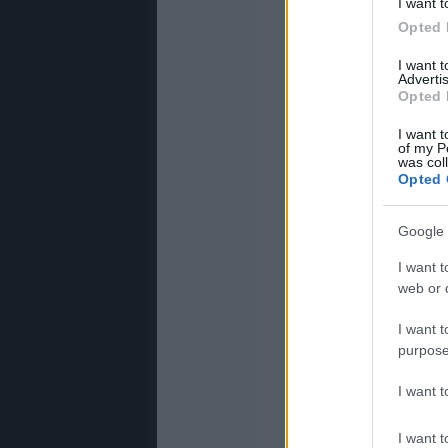
I want t
Opted 
I want 
Advertis
Opted 
I want t
of my P
was col
Opted 
Google 
I want t
web or d
I want t
purpose
I want 
I want t