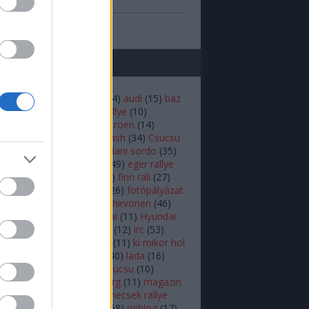
(
1
)
prilis
b
...
mkék
(
22
)
andreas mikkelsen
(
14
)
audi
(
15
)
baz
iztonság
(
16
)
budapest rallye
(
10
)
rdő
(
12
)
bútor robi
(
18
)
Citroen
(
14
)
n
(
53
)
colin mcrae
(
21
)
crash
(
34
)
Csucsu
akar
(
16
)
Dakar-rali
(
18
)
dani sordo
(
35
)
hland rally
(
17
)
ds3 wrc
(
49
)
eger rallye
rc
(
34
)
ERC
(
25
)
fiesta
(
54
)
finn rali
(
27
)
92
)
Ford
(
16
)
ford fiesta
(
26
)
fotópályázat
r.b
(
26
)
herczig norbi
(
19
)
hirvonen
(
46
)
ic
(
46
)
hőskor
(
24
)
Hyundai
(
11
)
Hyundai
 World Rally Team
(
12
)
i20
(
12
)
irc
(
53
)
(
10
)
kazár
(
19
)
ken block
(
11
)
ki mikor hol
(
10
)
Kubica
(
18
)
külföldi
(
40
)
lada
(
16
)
(
11
)
latvala
(
55
)
lukács csucsu
(
10
)
s Kornél
(
12
)
mads østberg
(
11
)
magazin
agyar
(
39
)
mecsek
(
10
)
mecsek rallye
ediabox
(
37
)
médiabox
(
68
)
miblog
(
17
)