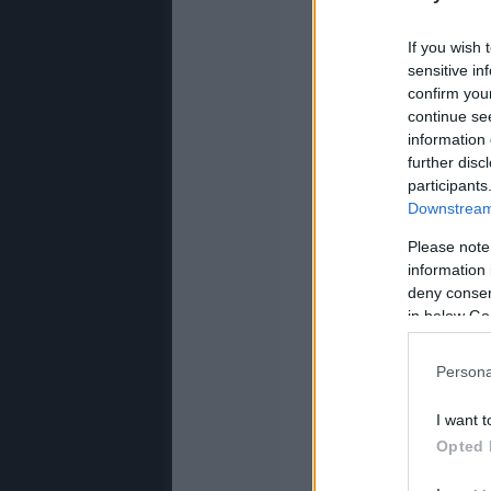
If you wish 
sensitive in
confirm you
continue se
information 
further disc
participants
Downstream 
Please note
information 
deny consent
in below Go
Persona
I want t
Opted 