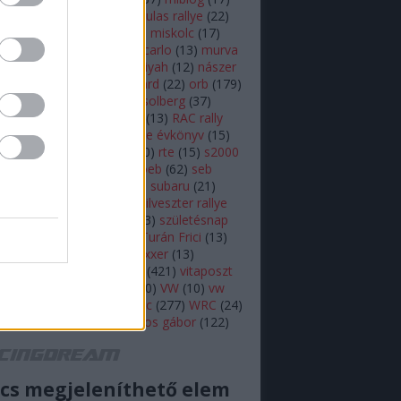
lsen
(
11
)
mikulás
(
28
)
mikulas rallye
(
22
)
s rallye
(
14
)
mini wrc
(
27
)
miskolc
(
17
)
z
(
17
)
monte
(
20
)
monte carlo
(
13
)
murva
ap képe
(
27
)
nasser al attiyah
(
12
)
nászer
ja
(
11
)
neuville
(
18
)
onboard
(
22
)
orb
(
179
)
18
)
ott tanak
(
10
)
petter solberg
(
37
)
ot
(
10
)
polo r wrc
(
49
)
r5
(
13
)
RAC rally
alisprint
(
22
)
rally
(
11
)
rallye évkönyv
(
15
)
peti
(
11
)
robert kubica
(
10
)
rte
(
15
)
s2000
ajtóközlemény
(
42
)
seb loeb
(
62
)
seb
(
66
)
skoda
(
18
)
sprint
(
43
)
subaru
(
21
)
i
(
10
)
swedish rally
(
13
)
szilveszter rallye
zínes
(
12
)
szőke tamás
(
13
)
születésnap
eszt
(
47
)
turán frici
(
129
)
Turán Frici
(
13
)
 motorsport
(
11
)
vargagixxxer
(
13
)
prém
(
22
)
videó
(
30
)
video
(
421
)
vitaposzt
olkswagen Motorsport
(
10
)
VW
(
10
)
vw
sport
(
16
)
wicoka
(
27
)
wrc
(
277
)
WRC
(
24
)
(
11
)
Zsiros Gabi
(
12
)
zsiros gábor
(
122
)
acingdream feed
cs megjeleníthető elem