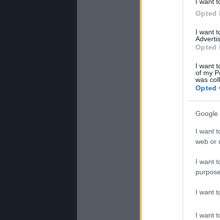
I want t
Opted 
I want 
Advertis
Opted 
I want t
of my P
was col
Opted 
Google 
I want t
web or d
I want t
purpose
I want 
I want t