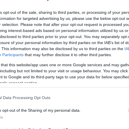
Utolsó
to opt-out of the sale, sharing to third parties, or processing of your per
formation for targeted advertising by us, please use the below opt-out s
Ar
r selection. Please note that after your opt-out request is processed y
eing interest-based ads based on personal information utilized by us or
disclosed to third parties prior to your opt-out. You may separately opt-
2026 
losure of your personal information by third parties on the IAB’s list of
. This information may also be disclosed by us to third parties on the
IA
2026 j
Participants
that may further disclose it to other third parties.
2025 
 that this website/app uses one or more Google services and may gath
2024 
including but not limited to your visit or usage behaviour. You may click 
2024 
 to Google and its third-party tags to use your data for below specifi
ogle consent section.
2024 
2024 
l Data Processing Opt Outs
2024 j
o opt-out of the Sharing of my personal data.
2024 j
In
2024 