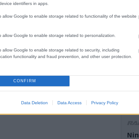
evice identifiers in apps.
mikke
mikulá
o allow Google to enable storage related to functionality of the website
mnas
(
13
)
n
el atti
ORB
(
o allow Google to enable storage related to personalization.
peuge
(
14
)
r
o allow Google to enable storage related to security, including
ranga 
cation functionality and fraud prevention, and other user protection.
(
13
)
s
ogier
suzuk
(
21
)
s
CONFIRM
(
11
)
t
turán
vesz
(
13
)
V
Data Deletion
Data Access
Privacy Policy
motor
WRC2
r
Nin