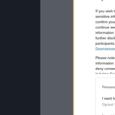
If you wish 
sensitive in
confirm you
continue se
information 
further disc
participants
Downstream 
Please note
information 
deny consent
in below Go
Persona
I want t
Opted 