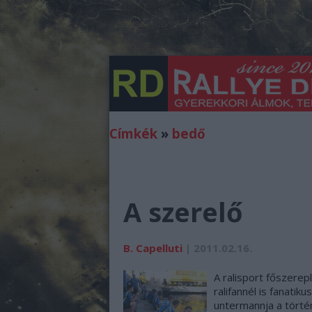
Címkék
»
bedő
A szerelő
B. Capelluti
| 2011.02.16.
A ralisport főszerep
ralifannél is fanatik
untermannja a történ