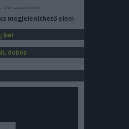
ajjdecsunya feed
cs megjeleníthető elem
j be!
ML doboz