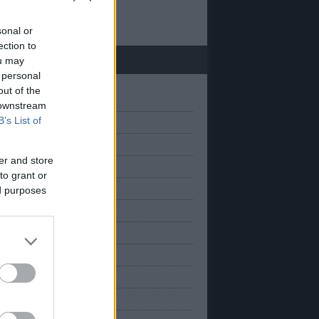
 20
sonal or
ection to
chívum
ou may
 personal
out of the
(
1
)
március
 downstream
B’s List of
(
1
)
anuár
(
2
)
március
er and store
(
2
)
november
to grant or
(
2
)
október
ed purposes
(
2
)
szeptember
(
1
)
augusztus
(
3
)
úlius
(
1
)
únius
(
2
)
május