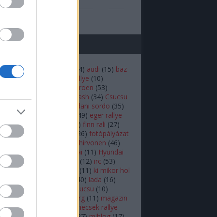
(
1
)
prilis
b
...
mkék
(
22
)
andreas mikkelsen
(
14
)
audi
(
15
)
baz
iztonság
(
16
)
budapest rallye
(
10
)
rdő
(
12
)
bútor robi
(
18
)
citroen
(
53
)
en
(
14
)
colin mcrae
(
21
)
crash
(
34
)
Csucsu
akar
(
16
)
Dakar-rali
(
18
)
dani sordo
(
35
)
hland rally
(
17
)
ds3 wrc
(
49
)
eger rallye
rc
(
34
)
ERC
(
25
)
fiesta
(
54
)
finn rali
(
27
)
16
)
ford
(
92
)
ford fiesta
(
26
)
fotópályázat
r.b
(
26
)
herczig norbi
(
19
)
hirvonen
(
46
)
ic
(
46
)
hőskor
(
24
)
Hyundai
(
11
)
Hyundai
 World Rally Team
(
12
)
i20
(
12
)
irc
(
53
)
(
10
)
kazár
(
19
)
ken block
(
11
)
ki mikor hol
(
10
)
Kubica
(
18
)
külföldi
(
40
)
lada
(
16
)
(
11
)
latvala
(
55
)
lukács csucsu
(
10
)
s Kornél
(
12
)
mads østberg
(
11
)
magazin
agyar
(
39
)
mecsek
(
10
)
mecsek rallye
édiabox
(
68
)
mediabox
(
37
)
miblog
(
17
)