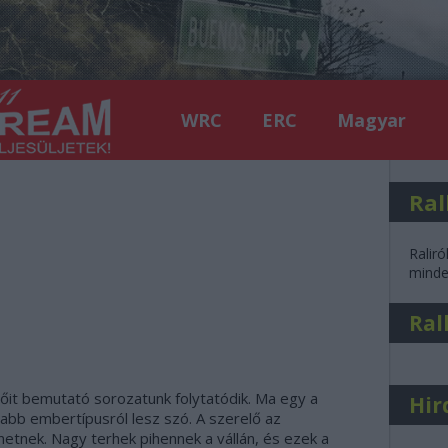
WRC
ERC
Magyar
Ral
Raliró
minden
Ral
lőit bemutató sorozatunk folytatódik. Ma egy a
Hir
usabb embertípusról lesz szó. A szerelő az
etnek. Nagy terhek pihennek a vállán, és ezek a