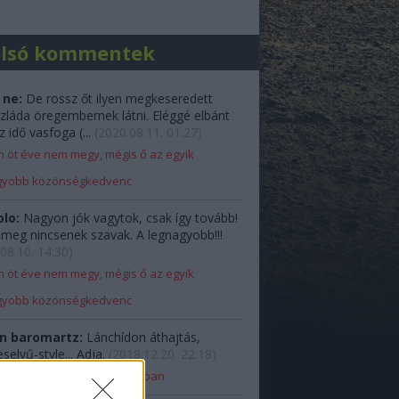
olsó kommentek
 ne:
De rossz őt ilyen megkeseredett
zláda öregembernek látni. Eléggé elbánt
z idő vasfoga (...
(
2020.08.11. 01:27
)
 öt éve nem megy, mégis ő az egyik
gyobb közönségkedvenc
olo:
Nagyon jók vagytok, csak így tovább!
e meg nincsenek szavak. A legnagyobb!!!
08.10. 14:30
)
 öt éve nem megy, mégis ő az egyik
gyobb közönségkedvenc
n baromartz:
Lánchídon áthajtás,
elyű-style... Adja.
(
2018.12.20. 22:18
)
Ladával Budapest belvárosában