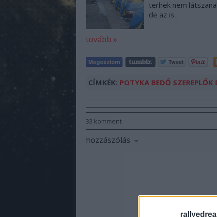
terhek nem látszana
de az is…
tovább »
CÍMKÉK:
POTYKA
BEDŐ
SZEREPLŐK
33
komment
hozzászólás
rallyedre