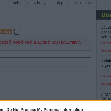
k a szemében. Lehet, hogy az autósport szerelmese,
Ut
Lóval
panas
Tetszik
0
vele a
DEZSŐ
DODÓ
ABDUL
LACKÓ
KASI
RALLYEFAN
Lassan
legna
kolol
Cigir
(
2020.
Lassan
legna
jürge
Dögkes
Rali 
am -
Do Not Process My Personal Information