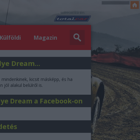
Külföldi
Magazin
lye Dream...
l mindenkinek, kicsit másképp, és ha
 jól alakul belülről is.
lye Dream a Facebook-on
detés