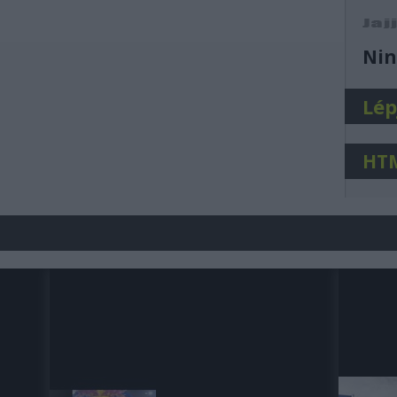
j
Nin
Lép
HT