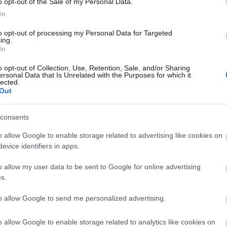
2024 á
o opt-out of the Sale of my Personal Data.
In
Továb
to opt-out of processing my Personal Data for Targeted
ing.
Cí
In
o opt-out of Collection, Use, Retention, Sale, and/or Sharing
2013
ersonal Data that Is Unrelated with the Purposes for which it
(
14
)
b
lected.
Out
bükfü
Citro
(
13
)
D
consents
deutsc
(
23
)
e
o allow Google to enable storage related to advertising like cookies on
Ford
(
evice identifiers in apps.
(
20
)
g
histor
o allow my user data to be sent to Google for online advertising
Shell
s.
kassa
mivel
lancia
to allow Google to send me personalized advertising.
Lukác
(
36
)
m
o allow Google to enable storage related to analytics like cookies on
(
56
)
m