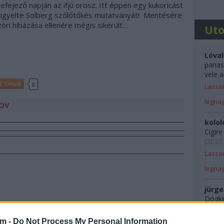
efejező napján az ifjú orosz. Itt éppen egy kukoricást
girigyelte Solberg szőlőtőkés mutatványát! Mentésére
öri hibázása ellenére mégis sikerült…
Ut
Lóval
panas
vele a
Tetszik
0
Lassan
legna
OV
kolol
Cigir
(
2020.
Lassan
legna
jürge
Dögkes
Rali 
am -
Do Not Process My Personal Information