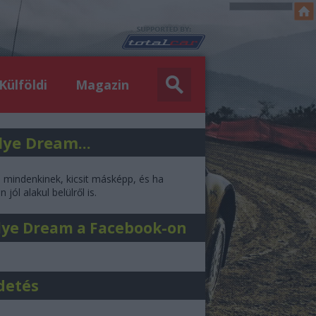
Külföldi
Magazin
lye Dream...
l mindenkinek, kicsit másképp, és ha
 jól alakul belülről is.
lye Dream a Facebook-on
detés