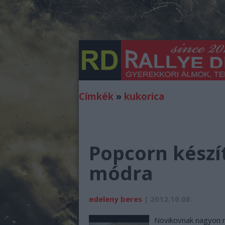
Címkék
»
kukorica
Popcorn készí
módra
edeleny beres
| 2012.10.08.
Novikovnak nagyon ne