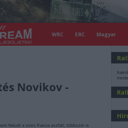
WRC
ERC
Magyar
Ral
Raliró
minden
tés Novikov -
Ral
Hir
m feküdt a vizes francia aszfalt, többször is