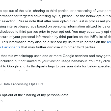
Utolsó
to opt-out of the sale, sharing to third parties, or processing of your per
formation for targeted advertising by us, please use the below opt-out s
Ar
r selection. Please note that after your opt-out request is processed y
eing interest-based ads based on personal information utilized by us or
disclosed to third parties prior to your opt-out. You may separately opt-
2026 
losure of your personal information by third parties on the IAB’s list of
. This information may also be disclosed by us to third parties on the
IA
2026 j
Participants
that may further disclose it to other third parties.
2025 
 that this website/app uses one or more Google services and may gath
2024 
including but not limited to your visit or usage behaviour. You may click 
2024 
 to Google and its third-party tags to use your data for below specifi
ogle consent section.
2024 
2024 
l Data Processing Opt Outs
2024 j
o opt-out of the Sharing of my personal data.
2024 j
In
2024 