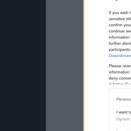
If you wish 
sensitive in
confirm you
continue se
information 
further disc
participants
Downstream 
Please note
information 
deny consent
in below Go
Persona
I want t
Opted 