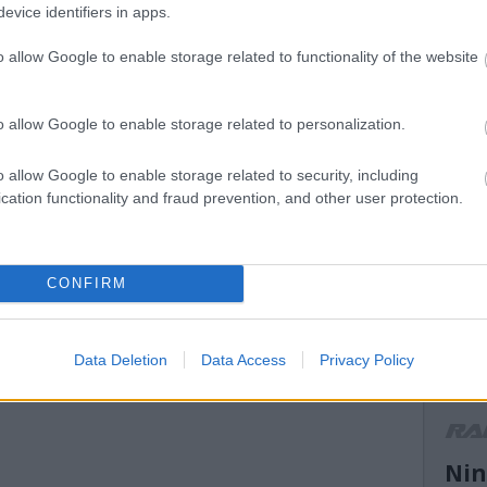
evice identifiers in apps.
mikke
mikulá
o allow Google to enable storage related to functionality of the website
mnas
(
13
)
n
el atti
orb
(
1
o allow Google to enable storage related to personalization.
peuge
(
14
)
r
o allow Google to enable storage related to security, including
ranga 
cation functionality and fraud prevention, and other user protection.
(
13
)
s
ogier
suzuk
(
21
)
s
CONFIRM
(
11
)
t
turán
vesz
(
13
)
V
Data Deletion
Data Access
Privacy Policy
motor
WRC2
r
Nin