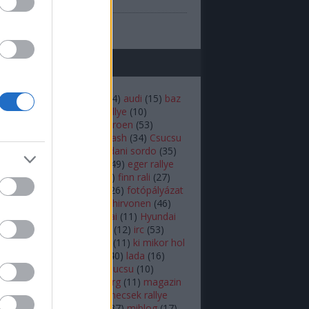
(
1
)
prilis
b
...
mkék
(
22
)
andreas mikkelsen
(
14
)
audi
(
15
)
baz
iztonság
(
16
)
budapest rallye
(
10
)
rdő
(
12
)
bútor robi
(
18
)
citroen
(
53
)
en
(
14
)
colin mcrae
(
21
)
crash
(
34
)
Csucsu
akar
(
16
)
Dakar-rali
(
18
)
dani sordo
(
35
)
hland rally
(
17
)
ds3 wrc
(
49
)
eger rallye
rc
(
34
)
ERC
(
25
)
fiesta
(
54
)
finn rali
(
27
)
16
)
ford
(
92
)
ford fiesta
(
26
)
fotópályázat
r.b
(
26
)
herczig norbi
(
19
)
hirvonen
(
46
)
ic
(
46
)
hőskor
(
24
)
Hyundai
(
11
)
Hyundai
 World Rally Team
(
12
)
i20
(
12
)
irc
(
53
)
(
10
)
kazár
(
19
)
ken block
(
11
)
ki mikor hol
(
10
)
Kubica
(
18
)
külföldi
(
40
)
lada
(
16
)
(
11
)
latvala
(
55
)
lukács csucsu
(
10
)
s Kornél
(
12
)
mads østberg
(
11
)
magazin
agyar
(
39
)
mecsek
(
10
)
mecsek rallye
édiabox
(
68
)
mediabox
(
37
)
miblog
(
17
)