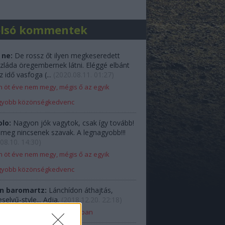
olsó kommentek
 ne:
De rossz őt ilyen megkeseredett
zláda öregembernek látni. Eléggé elbánt
z idő vasfoga (...
(
2020.08.11. 01:27
)
 öt éve nem megy, mégis ő az egyik
gyobb közönségkedvenc
olo:
Nagyon jók vagytok, csak így tovább!
e meg nincsenek szavak. A legnagyobb!!!
08.10. 14:30
)
 öt éve nem megy, mégis ő az egyik
gyobb közönségkedvenc
n baromartz:
Lánchídon áthajtás,
elyű-style... Adja.
(
2018.12.20. 22:18
)
Ladával Budapest belvárosában