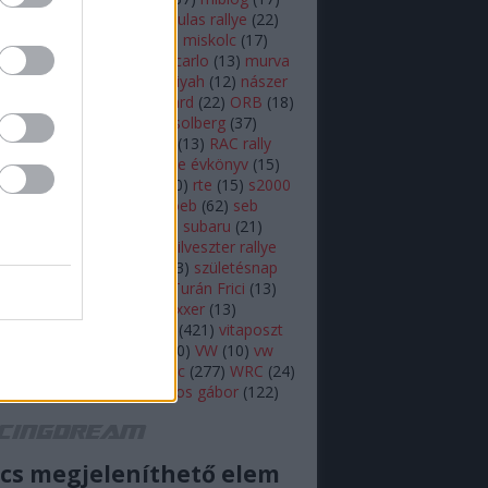
lsen
(
11
)
mikulás
(
28
)
mikulas rallye
(
22
)
s rallye
(
14
)
mini wrc
(
27
)
miskolc
(
17
)
z
(
17
)
monte
(
20
)
monte carlo
(
13
)
murva
ap képe
(
27
)
nasser al attiyah
(
12
)
nászer
ja
(
11
)
neuville
(
18
)
onboard
(
22
)
ORB
(
18
)
79
)
ott tanak
(
10
)
petter solberg
(
37
)
ot
(
10
)
polo r wrc
(
49
)
r5
(
13
)
RAC rally
alisprint
(
22
)
rally
(
11
)
rallye évkönyv
(
15
)
peti
(
11
)
robert kubica
(
10
)
rte
(
15
)
s2000
ajtóközlemény
(
42
)
seb loeb
(
62
)
seb
(
66
)
skoda
(
18
)
sprint
(
43
)
subaru
(
21
)
i
(
10
)
swedish rally
(
13
)
szilveszter rallye
zínes
(
12
)
szőke tamás
(
13
)
születésnap
eszt
(
47
)
turán frici
(
129
)
Turán Frici
(
13
)
 motorsport
(
11
)
vargagixxxer
(
13
)
prém
(
22
)
videó
(
30
)
video
(
421
)
vitaposzt
olkswagen Motorsport
(
10
)
VW
(
10
)
vw
sport
(
16
)
wicoka
(
27
)
wrc
(
277
)
WRC
(
24
)
(
11
)
Zsiros Gabi
(
12
)
zsiros gábor
(
122
)
acingdream feed
cs megjeleníthető elem