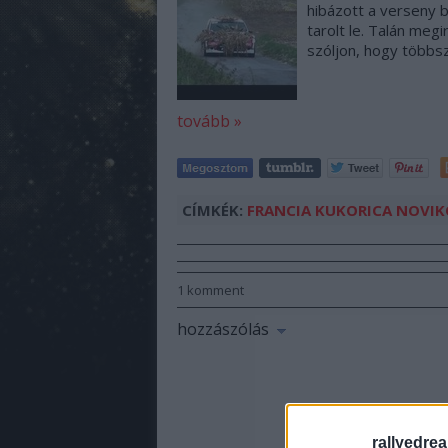
hibázott a verseny b
tarolt le. Talán me
szóljon, hogy többsz
tovább »
CÍMKÉK:
FRANCIA
KUKORICA
NOVIK
1
komment
hozzászólás
rallyedre