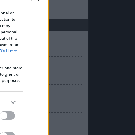
 20
sonal or
ection to
chívum
ou may
 personal
out of the
(
1
)
március
 downstream
B’s List of
(
1
)
anuár
(
2
)
március
er and store
(
2
)
november
to grant or
(
2
)
október
ed purposes
(
2
)
szeptember
(
1
)
augusztus
(
3
)
úlius
(
1
)
únius
(
2
)
május