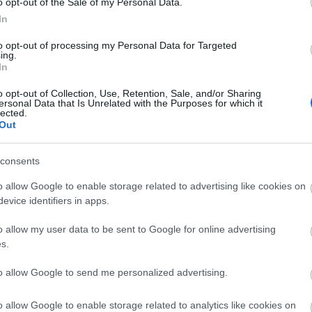
2024 á
o opt-out of the Sale of my Personal Data.
In
Továb
to opt-out of processing my Personal Data for Targeted
ing.
Cí
In
o opt-out of Collection, Use, Retention, Sale, and/or Sharing
2013
ersonal Data that Is Unrelated with the Purposes for which it
(
14
)
b
lected.
Out
bükfü
Citro
(
13
)
D
consents
deutsc
(
23
)
e
o allow Google to enable storage related to advertising like cookies on
Ford
(
evice identifiers in apps.
(
20
)
g
histor
o allow my user data to be sent to Google for online advertising
Shell
s.
kassa
mivel
lancia
to allow Google to send me personalized advertising.
Lukác
(
36
)
m
o allow Google to enable storage related to analytics like cookies on
(
56
)
m