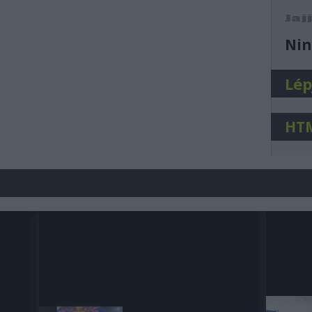
j
Nin
Lép
HT