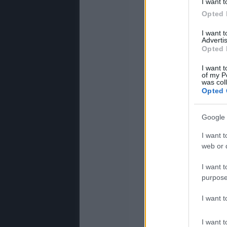
I want t
Opted 
I want 
Advertis
Opted 
I want t
of my P
was col
Opted 
Google 
I want t
web or d
I want t
purpose
I want 
I want t