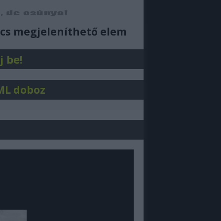
ajjdecsunya feed
cs megjeleníthető elem
j be!
ML doboz