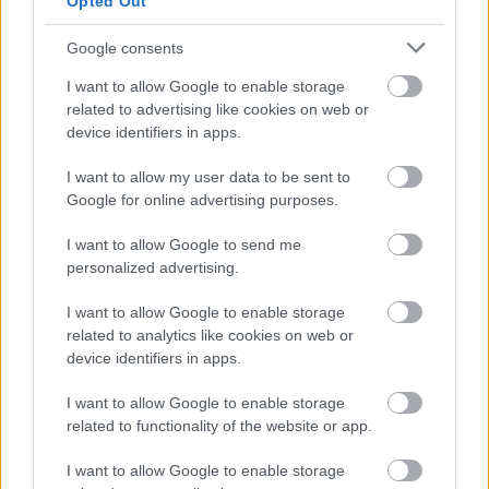
Opted Out
hiszen nyakunkon a Monte, ott pedig már úgysem
lehet titkolózni. Az alábbiakban megpróbálom
Google consents
összefoglalni, hogy a gyári csapatok…
I want to allow Google to enable storage
related to advertising like cookies on web or
Katar bevásárolta magát a Ford
device identifiers in apps.
helyére
I want to allow my user data to be sent to
shaperzrally
•
2012. november 23.
0
Google for online advertising purposes.
I want to allow Google to send me
Nagyon úgy tűnik, hogy megnyugodhatunk az M-
personalized advertising.
Sport jövőjét illetően. Financiálisan rendben lesznek
és gyári csapatként vesznek részt a 2013-as
I want to allow Google to enable storage
világbajnokságon. Östberg, Neuville, el-Attija... Fotó:
related to analytics like cookies on web or
M-Sport facebook A legfrissebb pletykák szerint
device identifiers in apps.
Katar veheti át a Ford helyét az…
I want to allow Google to enable storage
related to functionality of the website or app.
I want to allow Google to enable storage