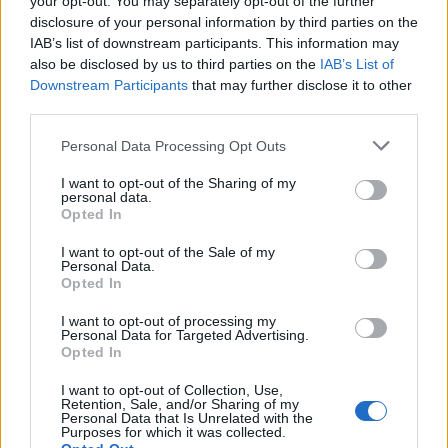
your opt-out. You may separately opt-out of the further
disclosure of your personal information by third parties on the
IAB’s list of downstream participants. This information may
also be disclosed by us to third parties on the
IAB’s List of
Downstream Participants
that may further disclose it to other
third parties.
Please note that this website/app uses one or more Google
Personal Data Processing Opt Outs
services and may gather and store information including but
not limited to your visit or usage behaviour. You may click to
I want to opt-out of the Sharing of my
personal data.
grant or deny consent to Google and its third-party tags to
Opted In
use your data for below specified purposes in below Google
consent section.
I want to opt-out of the Sale of my
Personal Data.
Jönnek-mennek - Világbajnokság
Opted In
2013
I want to opt-out of processing my
Personal Data for Targeted Advertising.
shaperzrally
•
2012. december 18.
2
Opted In
I want to opt-out of Collection, Use,
Lassan véget ér az átigazolási időszak a
Retention, Sale, and/or Sharing of my
Personal Data that Is Unrelated with the
világbajnokságon, egyre tisztábban látjuk, hogy ki,
Purposes for which it was collected.
hol és mivel, vagy éppen mivel nem. Épp ideje is van,