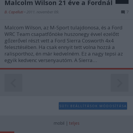
Malcolm Wilson 21 éve a Fordnál
B. Capelluti
•
2011. november 09.
7
Malcom Wilson, az M-Sport tulajdonosa, és a Ford
WRC Team csapatfőnöke huszonegy évvel ezelőtt
gőzerővel részt vett a Ford Sierra Cosworth 4x4
felesztésében. Ha csak ennyit tett volna hozzá a
ralisporthoz, én már kedvelném. Ez a nagy tepsi az
egyik kedvenc versenyautóm. A Sierra…
SÜTI BEÁLLÍTÁSOK MÓDOSÍTÁSA
mobil
|
teljes