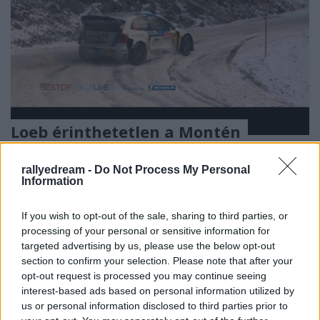
Loeb érinthetetlen a Montén
shaperzrally
•
2013. január 17.
4
rallyedream -
Do Not Process My Personal
Information
Semmi újat nem talált ki Sebastien Loeb, ami a
taktikáját illeti. Nagyon úgy néz ki, hogy ezúttal is a
If you wish to opt-out of the sale, sharing to third parties, or
verseny elején nagyon siet és kockáztat, a többiek
processing of your personal or sensitive information for
lemaradnak, ő meg beosztja az itt megszerzett
targeted advertising by us, please use the below opt-out
előnyét. A szerdai négy gyorsasági szakaszból
section to confirm your selection. Please note that after your
hármat megnyert, nap végére 1:20…
opt-out request is processed you may continue seeing
interest-based ads based on personal information utilized by
us or personal information disclosed to third parties prior to