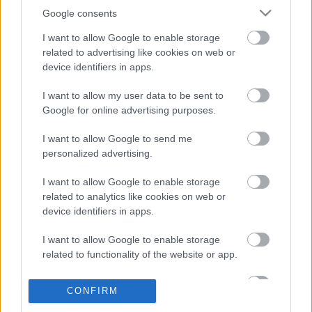
Google consents
I want to allow Google to enable storage
related to advertising like cookies on web or
Novikov parádés, Loeb
device identifiers in apps.
utolérhetetlen, a finnek szenvednek
I want to allow my user data to be sent to
shaperzrally
•
2013. január 18.
4
Google for online advertising purposes.
Közel száznegyven kilométernyi gyorsasági szakasz
I want to allow Google to send me
personalized advertising.
várta a mezőnyt a Monte második napján. Ezt a
távot egyetlen, félórás, köztes szervizzel kellett
I want to allow Google to enable storage
megoldaniuk. A délelőtti három pályán még délután
related to analytics like cookies on web or
is gurultak egyet, de haladjunk sorjában. Az első
device identifiers in apps.
napon Loeb kiautózott…
I want to allow Google to enable storage
related to functionality of the website or app.
I want to allow Google to enable storage
CONFIRM
related to personalization.