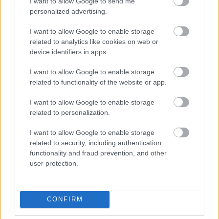
I want to allow Google to send me
personalized advertising.
I want to allow Google to enable storage
related to analytics like cookies on web or
device identifiers in apps.
I want to allow Google to enable storage
related to functionality of the website or app.
Svéd Rali 2012
I want to allow Google to enable storage
shaperzrally
•
2012. február 19.
11
related to personalization.
Ez a második kísérletem, hogy szavakba öntsem a
I want to allow Google to enable storage
múlt hétvégi látogatásomat Svédországban. Az első
related to security, including authentication
még mindig megvan a gépemen, de félbehagytam,
functionality and fraud prevention, and other
mert nem olyat akartam írni, amilyenné az
user protection.
formálódott. Írhatnék egy sima tudósítást is, de
egyrészt négy napig nem voltam…
CONFIRM