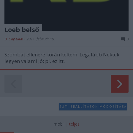
Loeb belső
B. Capelluti
•
2011. február 19.
0
Szombat ellenére korán keltem. Legalább Nektek
legyen valami jó: pl. ez itt.
SÜTI BEÁLLÍTÁSOK MÓDOSÍTÁSA
mobil
|
teljes