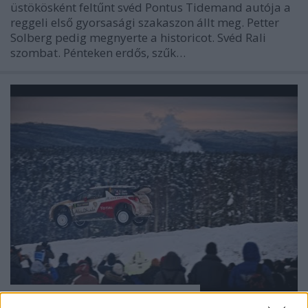
üstökösként feltűnt svéd Pontus Tidemand autója a
reggeli első gyorsasági szakaszon állt meg. Petter
Solberg pedig megnyerte a historicot. Svéd Rali
szombat. Pénteken erdős, szűk…
Az ugratóverseny napja