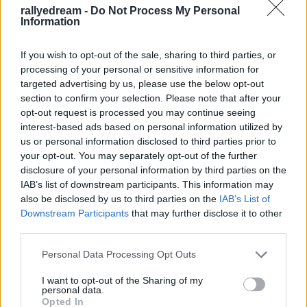
edeleny beres
•
2013. február 09.
1
rallyedream -
Do Not Process My Personal
Information
Avagy svéd rali, 2. nap - ami mondhatni az első.
If you wish to opt-out of the sale, sharing to third parties, or
Csütörtökön lezajlott a hivatalos teszt (shakedown)
processing of your personal or sensitive information for
és a kvalifikáció, majd egy esti szuperspeciált is
targeted advertising by us, please use the below opt-out
tartottak. Pénteken viszont már komolyabb táv várt a
section to confirm your selection. Please note that after your
svéd rali mezőnyére. Két körben három-három
opt-out request is processed you may continue seeing
gyors: egy tizenöt és két…
interest-based ads based on personal information utilized by
us or personal information disclosed to third parties prior to
your opt-out. You may separately opt-out of the further
disclosure of your personal information by third parties on the
IAB’s list of downstream participants. This information may
also be disclosed by us to third parties on the
IAB’s List of
Downstream Participants
that may further disclose it to other
third parties.
Please note that this website/app uses one or more Google
Personal Data Processing Opt Outs
services and may gather and store information including but
not limited to your visit or usage behaviour. You may click to
I want to opt-out of the Sharing of my
personal data.
grant or deny consent to Google and its third-party tags to
Opted In