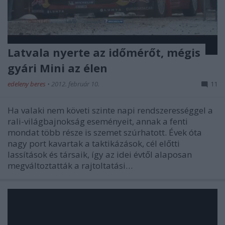
Latvala nyerte az időmérőt, mégis
gyári Mini az élen
edeleny beres
•
2012. február 10.
11
Ha valaki nem követi szinte napi rendszerességgel a
rali-világbajnokság eseményeit, annak a fenti
mondat több része is szemet szúrhatott. Évek óta
nagy port kavartak a taktikázások, cél előtti
lassítások és társaik, így az idei évtől alaposan
megváltoztatták a rajtoltatási…