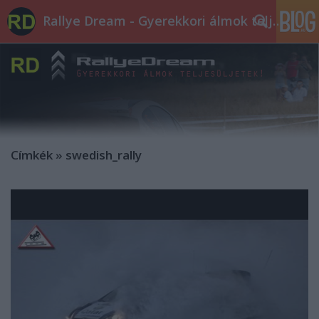
Rallye Dream - Gyerekkori álmok teljesüljetek!
Címkék
»
swedish_rally