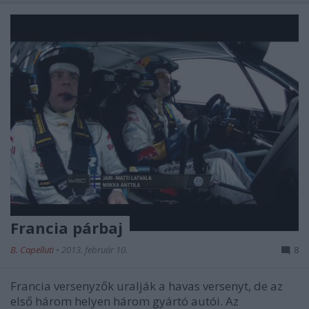
Francia párbaj
B. Capelluti
•
2013. február 10.
8
Francia versenyzők uralják a havas versenyt, de az
első három helyen három gyártó autói. Az