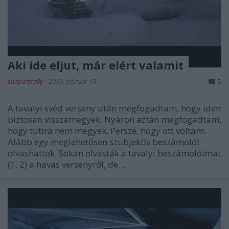
Aki ide eljut, már elért valamit
shaperzrally
•
2013. február 15.
5
A tavalyi svéd verseny után megfogadtam, hogy idén
biztosan visszamegyek. Nyáron aztán megfogadtam,
hogy tutira nem megyek. Persze, hogy ott voltam.
Alább egy meglehetősen szubjektív beszámolót
olvashattok. Sokan olvasták a tavalyi beszámolóimat
(1, 2) a havas versenyről, de…