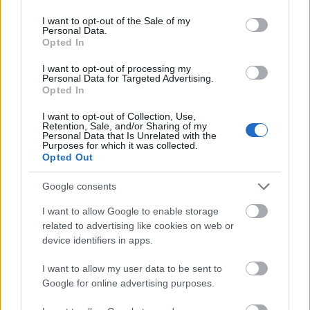
use your data for below specified purposes in below Google
consent section.
I want to opt-out of the Sale of my
Personal Data.
Opted In
Elkezdődött igazi hó-show
I want to opt-out of processing my
Personal Data for Targeted Advertising.
B. Capelluti
•
2013. február 08.
4
Opted In
A kvalifikációval és egy itthon elképzelhetetlenül
I want to opt-out of Collection, Use,
Retention, Sale, and/or Sharing of my
nézőbarát gyorsaságival elkezdődött az idei Svéd
Personal Data that Is Unrelated with the
Purposes for which it was collected.
Rali. Úgy tűnik Loeb ezt is komolyan veszi. Az FIA
Opted Out
hivatalos beharangozó videója Az egyik kedvenc
versenyem a svéd VB futam, pedig még nem jártam
Google consents
ott. Vannak ugyan svéd…
I want to allow Google to enable storage
related to advertising like cookies on web or
device identifiers in apps.
I want to allow my user data to be sent to
Google for online advertising purposes.