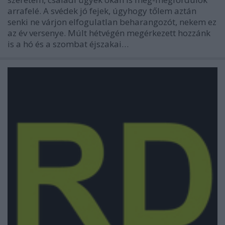
arrafelé. A svédek jó fejek, úgyhogy tőlem aztán
senki ne várjon elfogulatlan beharangozót, nekem ez
az év versenye. Múlt hétvégén megérkezett hozzánk
is a hó és a szombat éjszakai…