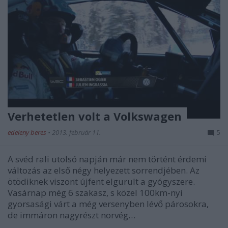
Verhetetlen volt a Volkswagen
edeleny beres
•
2013. február 11.
5
A svéd rali utolsó napján már nem történt érdemi
változás az első négy helyezett sorrendjében. Az
ötödiknek viszont újfent elgurult a gyógyszere.
Vasárnap még 6 szakasz, s közel 100km-nyi
gyorsasági várt a még versenyben lévő párosokra,
de immáron nagyrészt norvég…