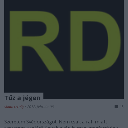
Tűz a jégen
shaperzrally
•
2012. február 08.
15
Szeretem Svédországot. Nem csak a rali miatt
szeretem, családi ügyek okán is meg-megfordulok